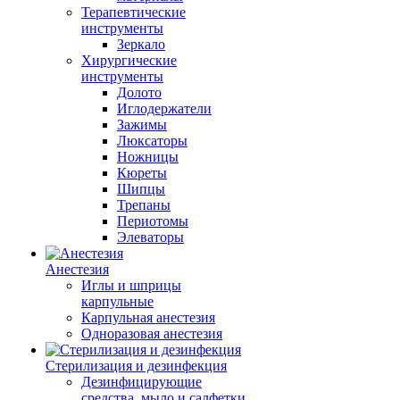
Терапевтические
инструменты
Зеркало
Хирургические
инструменты
Долото
Иглодержатели
Зажимы
Люксаторы
Ножницы
Кюреты
Шипцы
Трепаны
Периотомы
Элеваторы
Анестезия
Иглы и шприцы
карпульные
Карпульная анестезия
Одноразовая анестезия
Стерилизация и дезинфекция
Дезинфицирующие
средства, мыло и салфетки