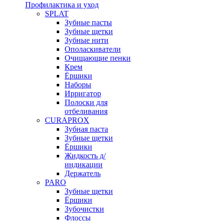
Профилактика и уход
SPLAT
Зубные пасты
Зубные щетки
Зубные нити
Ополаскиватели
Очищающие пенки
Крем
Ёршики
Наборы
Ирригатор
Полоски для
отбеливания
CURAPROX
Зубная паста
Зубные щетки
Ёршики
Жидкость д/
индикации
Держатель
PARO
Зубные щетки
Ёршики
Зубочистки
Флоссы