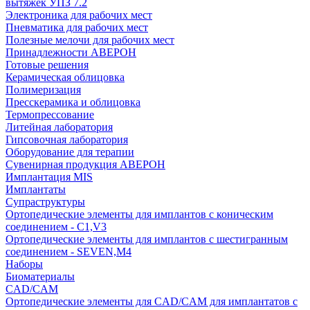
вытяжек УПЗ 7.2
Электроника для рабочих мест
Пневматика для рабочих мест
Полезные мелочи для рабочих мест
Принадлежности АВЕРОН
Готовые решения
Керамическая облицовка
Полимеризация
Пресскерамика и облицовка
Термопрессование
Литейная лаборатория
Гипсовочная лаборатория
Оборудование для терапии
Сувенирная продукция АВЕРОН
Имплантация MIS
Имплантаты
Супраструктуры
Ортопедические элементы для имплантов с коническим
соединением - C1,V3
Ортопедические элементы для имплантов с шестигранным
соединением - SEVEN,M4
Наборы
Биоматериалы
CAD/CAM
Ортопедические элементы для CAD/CAM для имплантатов с