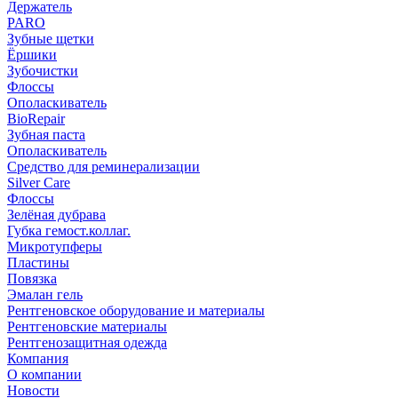
Держатель
PARO
Зубные щетки
Ёршики
Зубочистки
Флоссы
Ополаскиватель
BioRepair
Зубная паста
Ополаскиватель
Средство для реминерализации
Silver Care
Флоссы
Зелёная дубрава
Губка гемост.коллаг.
Микротупферы
Пластины
Повязка
Эмалан гель
Рентгеновское оборудование и материалы
Рентгеновские материалы
Рентгенозащитная одежда
Компания
О компании
Новости