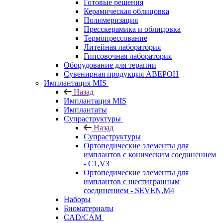
Готовые решения
Керамическая облицовка
Полимеризация
Пресскерамика и облицовка
Термопрессование
Литейная лаборатория
Гипсовочная лаборатория
Оборудование для терапии
Сувенирная продукция АВЕРОН
Имплантация MIS
Назад
Имплантация MIS
Имплантаты
Супраструктуры
Назад
Супраструктуры
Ортопедические элементы для
имплантов с коническим соединением
- C1,V3
Ортопедические элементы для
имплантов с шестигранным
соединением - SEVEN,M4
Наборы
Биоматериалы
CAD/CAM