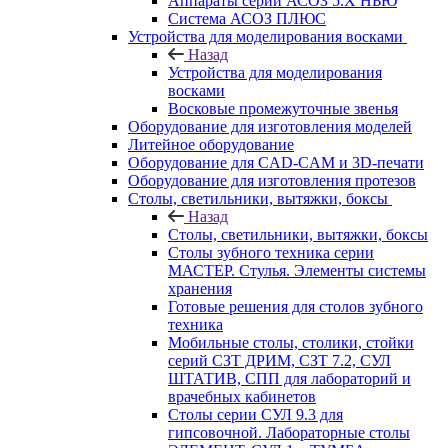
Аппараты серии АСОЗ 5.Х НЬЮ
Система АСОЗ ПЛЮС
Устройства для моделирования восками
Назад
Устройства для моделирования
восками
Восковые промежуточные звенья
Оборудование для изготовления моделей
Литейное оборудование
Оборудование для CAD-CAM и 3D-печати
Оборудование для изготовления протезов
Cтолы, светильники, вытяжки, боксы
Назад
Cтолы, светильники, вытяжки, боксы
Столы зубного техника серии
МАСТЕР. Стулья. Элементы системы
хранения
Готовые решения для столов зубного
техника
Мобильные столы, столики, стойки
серий СЗТ ДРИМ, СЗТ 7.2, СУЛ
ШТАТИВ, СПП для лабораторий и
врачебных кабинетов
Столы серии СУЛ 9.3 для
гипсовочной. Лабораторные столы