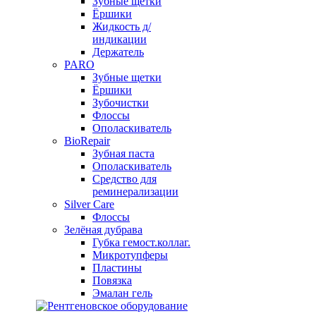
Зубные щетки
Ёршики
Жидкость д/
индикации
Держатель
PARO
Зубные щетки
Ёршики
Зубочистки
Флоссы
Ополаскиватель
BioRepair
Зубная паста
Ополаскиватель
Средство для
реминерализации
Silver Care
Флоссы
Зелёная дубрава
Губка гемост.коллаг.
Микротупферы
Пластины
Повязка
Эмалан гель