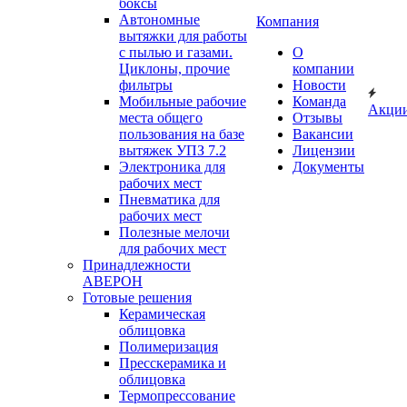
боксы
Автономные
Компания
вытяжки для работы
с пылью и газами.
О
Циклоны, прочие
компании
фильтры
Новости
Мобильные рабочие
Команда
Акци
места общего
Отзывы
пользования на базе
Вакансии
вытяжек УПЗ 7.2
Лицензии
Электроника для
Документы
рабочих мест
Пневматика для
рабочих мест
Полезные мелочи
для рабочих мест
Принадлежности
АВЕРОН
Готовые решения
Керамическая
облицовка
Полимеризация
Пресскерамика и
облицовка
Термопрессование