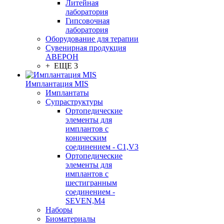
Литейная
лаборатория
Гипсовочная
лаборатория
Оборудование для терапии
Сувенирная продукция
АВЕРОН
+ ЕЩЕ 3
Имплантация MIS
Имплантаты
Супраструктуры
Ортопедические
элементы для
имплантов с
коническим
соединением - C1,V3
Ортопедические
элементы для
имплантов с
шестигранным
соединением -
SEVEN,M4
Наборы
Биоматериалы