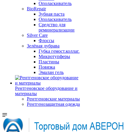
Ополаскиватель
BioRepair
Зубная паста
Ополаскиватель
Средство для
реминерализации
Silver Care
Флоссы
Зелёная дубрава
Губка гемост.коллаг.
Микротупферы
Пластины
Повязка
Эмалан гель
Рентгеновское оборудование и
материалы
Рентгеновские материалы
Рентгенозащитная одежда