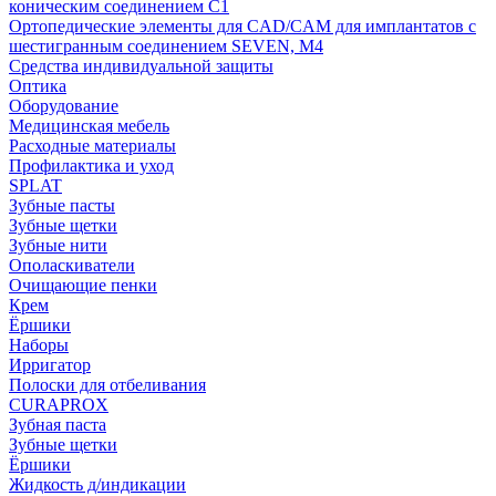
коническим соединением С1
Ортопедические элементы для CAD/CAM для имплантатов с
шестигранным соединением SEVEN, М4
Средства индивидуальной защиты
Оптика
Оборудование
Медицинская мебель
Расходные материалы
Профилактика и уход
SPLAT
Зубные пасты
Зубные щетки
Зубные нити
Ополаскиватели
Очищающие пенки
Крем
Ёршики
Наборы
Ирригатор
Полоски для отбеливания
CURAPROX
Зубная паста
Зубные щетки
Ёршики
Жидкость д/индикации