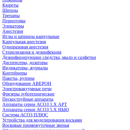
Кюреты
Шипцы
Трепаны
Периотомы
Элеваторы
Анестезия
Иглы и шприцы карпульные
Карпульная анестезия
Одноразовая анестезия
Стерилизация и дезинфекция
Дезинфицирующие средства, мыло и салфетки
Диспенсеры, дозаторы
Индикаторы, журналы
Контейнеры
Пакеты, рулоны
Оборудование АВЕРОН
Электровакуумные печи
Фрезеры зуботехнические
Пескоструйные аппараты
Аппараты серии АСОЗ 1.Х АРТ
Аппараты серии АСОЗ 5.Х НЬЮ
Система АСОЗ ПЛЮС
Устройства для моделирования восками
Восковые промежуточные звенья