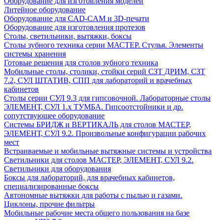
Оборудование для изготовления моделей
Литейное оборудование
Оборудование для CAD-CAM и 3D-печати
Оборудование для изготовления протезов
Cтолы, светильники, вытяжки, боксы
Столы зубного техника серии МАСТЕР. Стулья. Элементы
системы хранения
Готовые решения для столов зубного техника
Мобильные столы, столики, стойки серий СЗТ ДРИМ, СЗТ
7.2, СУЛ ШТАТИВ, СПП для лабораторий и врачебных
кабинетов
Столы серии СУЛ 9.3 для гипсовочной. Лабораторные столы
ЭЛЕМЕНТ, СУЛ 1.х ТУМБА. Гипсоотстойники и др.
сопутствующее оборудование
Системы БРИДЖ и ВЕРТИКАЛЬ для столов МАСТЕР,
ЭЛЕМЕНТ, СУЛ 9.2. Произвольные конфигурации рабочих
мест
Встраиваемые и мобильные вытяжные системы и устройства
Светильники для столов МАСТЕР, ЭЛЕМЕНТ, СУЛ 9.2.
Светильники для оборудования
Боксы для лабораторий, для врачебных кабинетов,
специализированные боксы
Автономные вытяжки для работы с пылью и газами.
Циклоны, прочие фильтры
Мобильные рабочие места общего пользования на базе