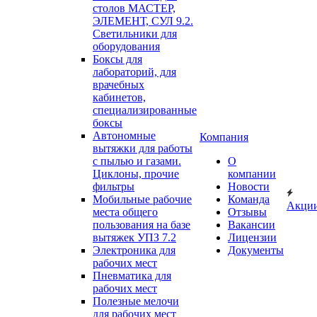
столов МАСТЕР,
ЭЛЕМЕНТ, СУЛ 9.2.
Светильники для
оборудования
Боксы для
лабораторий, для
врачебных
кабинетов,
специализированные
боксы
Автономные
Компания
вытяжки для работы
с пылью и газами.
О
Циклоны, прочие
компании
фильтры
Новости
Мобильные рабочие
Команда
Акци
места общего
Отзывы
пользования на базе
Вакансии
вытяжек УПЗ 7.2
Лицензии
Электроника для
Документы
рабочих мест
Пневматика для
рабочих мест
Полезные мелочи
для рабочих мест