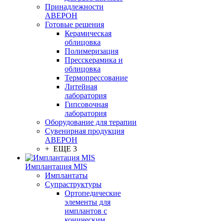
Принадлежности
АВЕРОН
Готовые решения
Керамическая
облицовка
Полимеризация
Пресскерамика и
облицовка
Термопрессование
Литейная
лаборатория
Гипсовочная
лаборатория
Оборудование для терапии
Сувенирная продукция
АВЕРОН
+ ЕЩЕ 3
Имплантация MIS
Имплантаты
Супраструктуры
Ортопедические
элементы для
имплантов с
коническим