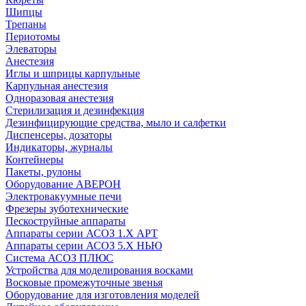
Шипцы
Трепаны
Периотомы
Элеваторы
Анестезия
Иглы и шприцы карпульные
Карпульная анестезия
Одноразовая анестезия
Стерилизация и дезинфекция
Дезинфицирующие средства, мыло и салфетки
Диспенсеры, дозаторы
Индикаторы, журналы
Контейнеры
Пакеты, рулоны
Оборудование АВЕРОН
Электровакуумные печи
Фрезеры зуботехнические
Пескоструйные аппараты
Аппараты серии АСОЗ 1.Х АРТ
Аппараты серии АСОЗ 5.Х НЬЮ
Система АСОЗ ПЛЮС
Устройства для моделирования восками
Восковые промежуточные звенья
Оборудование для изготовления моделей