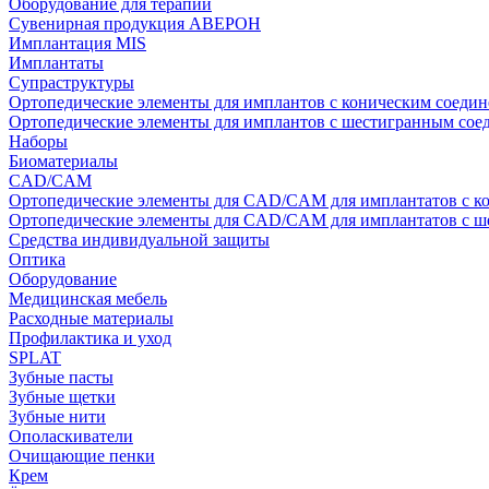
Оборудование для терапии
Сувенирная продукция АВЕРОН
Имплантация MIS
Имплантаты
Супраструктуры
Ортопедические элементы для имплантов с коническим соедин
Ортопедические элементы для имплантов с шестигранным со
Наборы
Биоматериалы
CAD/CAM
Ортопедические элементы для CAD/CAM для имплантатов с к
Ортопедические элементы для CAD/CAM для имплантатов с 
Средства индивидуальной защиты
Оптика
Оборудование
Медицинская мебель
Расходные материалы
Профилактика и уход
SPLAT
Зубные пасты
Зубные щетки
Зубные нити
Ополаскиватели
Очищающие пенки
Крем