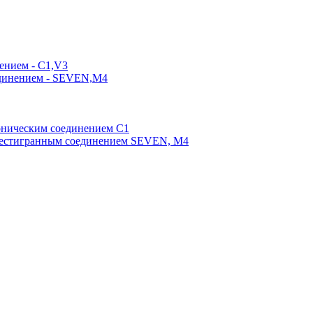
ением - C1,V3
единением - SEVEN,M4
оническим соединением С1
шестигранным соединением SEVEN, М4