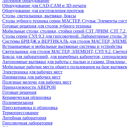
Литейное оборудование
Оборудование для CAD-CAM и 3D-печати
Оборудование для изготовления протезов
Cтолы, светильники, вытяжки, боксы
Столы зубного техника серии МАСТЕР. Стулья. Элементы сис
Готовые решения для столов зубного техника
Мобильные столы, столики, стойки серий СЗТ ДРИМ, СЗТ 7.2
Столы серии СУЛ 9.3 для гипсовочной. Лабораторные столы 
Системы БРИДЖ и ВЕРТИКАЛЬ для столов МАСТЕР, ЭЛЕМЕНТ,
Встраиваемые и мобильные вытяжные системы и устройства
Светильники для столов МАСТЕР, ЭЛЕМЕНТ, СУЛ 9.2. Светил
Боксы для лабораторий, для врачебных кабинетов, специализи
Автономные вытяжки для работы с пылью и газами. Циклоны,
Мобильные рабочие места общего пользования на базе вытяжек
Электроника для рабочих мест
Пневматика для рабочих мест
Полезные мелочи для рабочих мест
Принадлежности АВЕРОН
Готовые решения
Керамическая облицовка
Полимеризация
Пресскерамика и облицовка
Термопрессование
Литейная лаборатория
Гипсовочная лаборатория