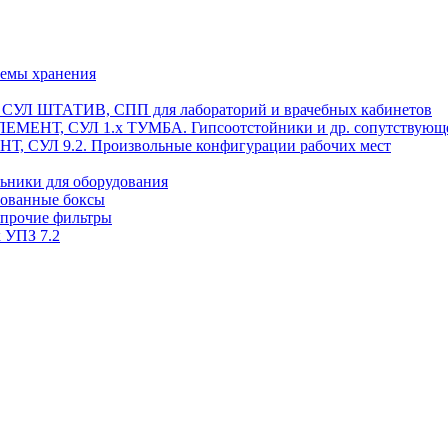
темы хранения
, СУЛ ШТАТИВ, СПП для лабораторий и врачебных кабинетов
ЭЛЕМЕНТ, СУЛ 1.х ТУМБА. Гипсоотстойники и др. сопутствующ
 СУЛ 9.2. Произвольные конфигурации рабочих мест
ьники для оборудования
рованные боксы
 прочие фильтры
 УПЗ 7.2