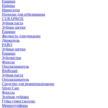
Ёршики
Наборы
Ирригатор
Полоски для отбеливания
CURAPROX
Зубная паста
Зубные щетки
Ёршики
Жидкость д/индикации
Держатель
PARO
Зубные щетки
Ёршики
Зубочистки
Флоссы
Ополаскиватель
BioRepair
Зубная паста
Ополаскиватель
Средство для реминерализации
Silver Care
Флоссы
Зелёная дубрава
Губка гемост.коллаг.
Микротупферы