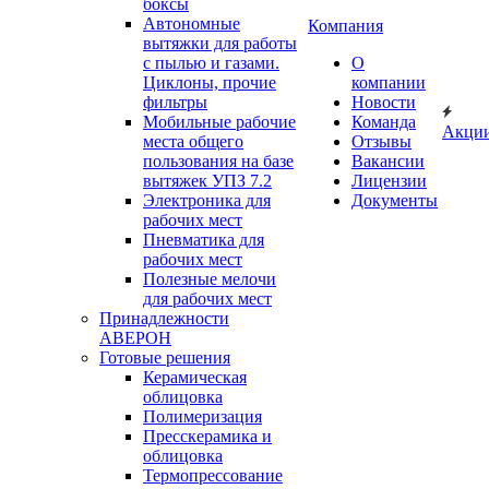
боксы
Автономные
Компания
вытяжки для работы
с пылью и газами.
О
Циклоны, прочие
компании
фильтры
Новости
Мобильные рабочие
Команда
Акци
места общего
Отзывы
пользования на базе
Вакансии
вытяжек УПЗ 7.2
Лицензии
Электроника для
Документы
рабочих мест
Пневматика для
рабочих мест
Полезные мелочи
для рабочих мест
Принадлежности
АВЕРОН
Готовые решения
Керамическая
облицовка
Полимеризация
Пресскерамика и
облицовка
Термопрессование