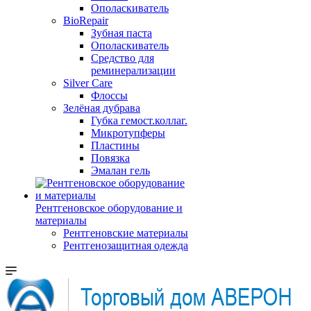
Ополаскиватель
BioRepair
Зубная паста
Ополаскиватель
Средство для
реминерализации
Silver Care
Флоссы
Зелёная дубрава
Губка гемост.коллаг.
Микротупферы
Пластины
Повязка
Эмалан гель
Рентгеновское оборудование и
материалы
Рентгеновские материалы
Рентгенозащитная одежда