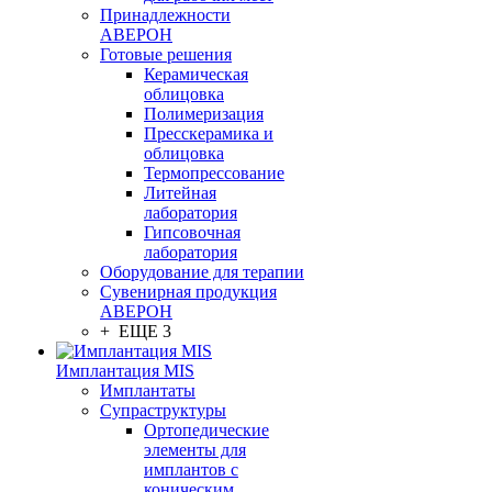
Принадлежности
АВЕРОН
Готовые решения
Керамическая
облицовка
Полимеризация
Пресскерамика и
облицовка
Термопрессование
Литейная
лаборатория
Гипсовочная
лаборатория
Оборудование для терапии
Сувенирная продукция
АВЕРОН
+ ЕЩЕ 3
Имплантация MIS
Имплантаты
Супраструктуры
Ортопедические
элементы для
имплантов с
коническим