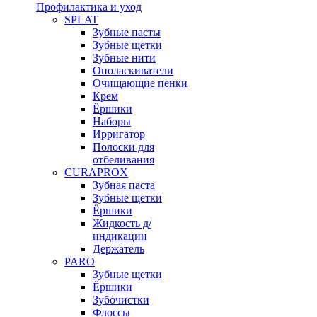
Профилактика и уход
SPLAT
Зубные пасты
Зубные щетки
Зубные нити
Ополаскиватели
Очищающие пенки
Крем
Ёршики
Наборы
Ирригатор
Полоски для
отбеливания
CURAPROX
Зубная паста
Зубные щетки
Ёршики
Жидкость д/
индикации
Держатель
PARO
Зубные щетки
Ёршики
Зубочистки
Флоссы