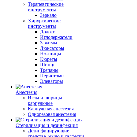
Терапевтические
инструменты
Зеркало
Хирургические
инструменты
Долото
Иглодержатели
Зажимы
Люксаторы
Ножницы
Кюреты
Шипцы
Трепаны
Периотомы
Элеваторы
Анестезия
Иглы и шприцы
карпульные
Карпульная анестезия
Одноразовая анестезия
Стерилизация и дезинфекция
Дезинфицирующие
средства, мыло и салфетки