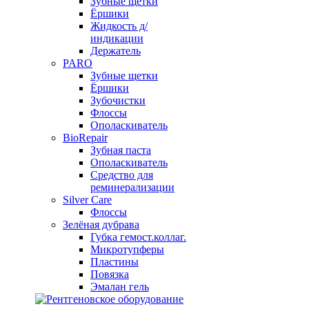
Зубные щетки
Ёршики
Жидкость д/
индикации
Держатель
PARO
Зубные щетки
Ёршики
Зубочистки
Флоссы
Ополаскиватель
BioRepair
Зубная паста
Ополаскиватель
Средство для
реминерализации
Silver Care
Флоссы
Зелёная дубрава
Губка гемост.коллаг.
Микротупферы
Пластины
Повязка
Эмалан гель