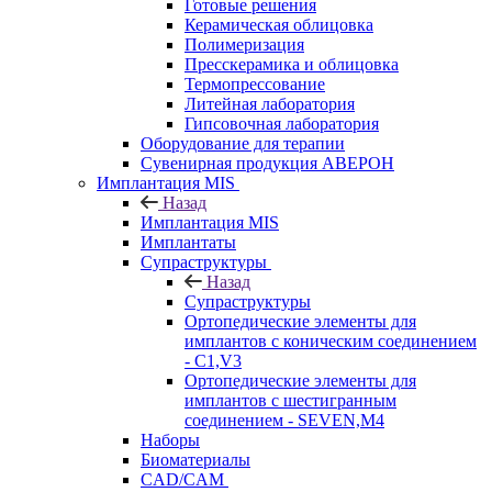
Готовые решения
Керамическая облицовка
Полимеризация
Пресскерамика и облицовка
Термопрессование
Литейная лаборатория
Гипсовочная лаборатория
Оборудование для терапии
Сувенирная продукция АВЕРОН
Имплантация MIS
Назад
Имплантация MIS
Имплантаты
Супраструктуры
Назад
Супраструктуры
Ортопедические элементы для
имплантов с коническим соединением
- C1,V3
Ортопедические элементы для
имплантов с шестигранным
соединением - SEVEN,M4
Наборы
Биоматериалы
CAD/CAM