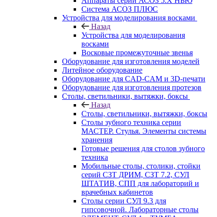
Аппараты серии АСОЗ 5.Х НЬЮ
Система АСОЗ ПЛЮС
Устройства для моделирования восками
Назад
Устройства для моделирования
восками
Восковые промежуточные звенья
Оборудование для изготовления моделей
Литейное оборудование
Оборудование для CAD-CAM и 3D-печати
Оборудование для изготовления протезов
Cтолы, светильники, вытяжки, боксы
Назад
Cтолы, светильники, вытяжки, боксы
Столы зубного техника серии
МАСТЕР. Стулья. Элементы системы
хранения
Готовые решения для столов зубного
техника
Мобильные столы, столики, стойки
серий СЗТ ДРИМ, СЗТ 7.2, СУЛ
ШТАТИВ, СПП для лабораторий и
врачебных кабинетов
Столы серии СУЛ 9.3 для
гипсовочной. Лабораторные столы