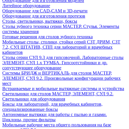
Оборудование для изготовления моделей
Литейное оборудование
Оборудование для CAD-CAM и 3D-печати
Оборудование для изготовления протезов
Cтолы, светильники, вытяжки, боксы
Столы зубного техника серии МАСТЕР. Стулья. Элементы
системы хранения
Готовые решения для столов зубного техника
Мобильные столы, столики, стойки серий СЗТ ДРИМ, СЗТ
7.2, СУЛ ШТАТИВ, СПП для лабораторий и врачебных
кабинетов
Столы серии СУЛ 9.3 для гипсовочной. Лабораторные столы
ЭЛЕМЕНТ, СУЛ 1.х ТУМБА. Гипсоотстойники и др.
сопутствующее оборудование
Системы БРИДЖ и ВЕРТИКАЛЬ для столов МАСТЕР,
ЭЛЕМЕНТ, СУЛ 9.2. Произвольные конфигурации рабочих
мест
Встраиваемые и мобильные вытяжные системы и устройства
Светильники для столов МАСТЕР, ЭЛЕМЕНТ, СУЛ 9.2.
Светильники для оборудования
Боксы для лабораторий, для врачебных кабинетов,
специализированные боксы
Автономные вытяжки для работы с пылью и газами.
Циклоны, прочие фильтры
Мобильные рабочие места общего пользования на базе