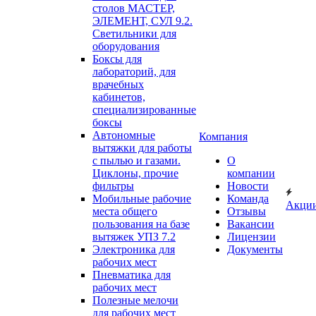
столов МАСТЕР,
ЭЛЕМЕНТ, СУЛ 9.2.
Светильники для
оборудования
Боксы для
лабораторий, для
врачебных
кабинетов,
специализированные
боксы
Автономные
Компания
вытяжки для работы
с пылью и газами.
О
Циклоны, прочие
компании
фильтры
Новости
Мобильные рабочие
Команда
Акци
места общего
Отзывы
пользования на базе
Вакансии
вытяжек УПЗ 7.2
Лицензии
Электроника для
Документы
рабочих мест
Пневматика для
рабочих мест
Полезные мелочи
для рабочих мест