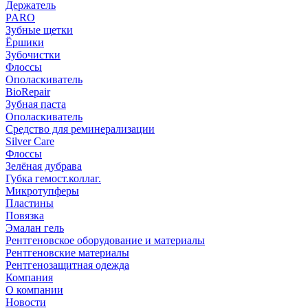
Держатель
PARO
Зубные щетки
Ёршики
Зубочистки
Флоссы
Ополаскиватель
BioRepair
Зубная паста
Ополаскиватель
Средство для реминерализации
Silver Care
Флоссы
Зелёная дубрава
Губка гемост.коллаг.
Микротупферы
Пластины
Повязка
Эмалан гель
Рентгеновское оборудование и материалы
Рентгеновские материалы
Рентгенозащитная одежда
Компания
О компании
Новости