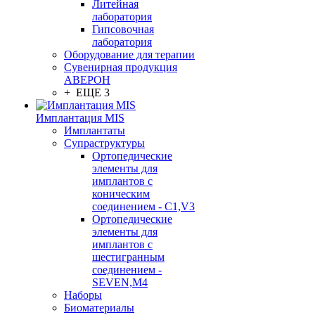
Литейная
лаборатория
Гипсовочная
лаборатория
Оборудование для терапии
Сувенирная продукция
АВЕРОН
+ ЕЩЕ 3
Имплантация MIS
Имплантаты
Супраструктуры
Ортопедические
элементы для
имплантов с
коническим
соединением - C1,V3
Ортопедические
элементы для
имплантов с
шестигранным
соединением -
SEVEN,M4
Наборы
Биоматериалы