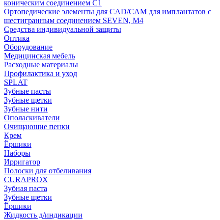
коническим соединением С1
Ортопедические элементы для CAD/CAM для имплантатов с
шестигранным соединением SEVEN, М4
Средства индивидуальной защиты
Оптика
Оборудование
Медицинская мебель
Расходные материалы
Профилактика и уход
SPLAT
Зубные пасты
Зубные щетки
Зубные нити
Ополаскиватели
Очищающие пенки
Крем
Ёршики
Наборы
Ирригатор
Полоски для отбеливания
CURAPROX
Зубная паста
Зубные щетки
Ёршики
Жидкость д/индикации