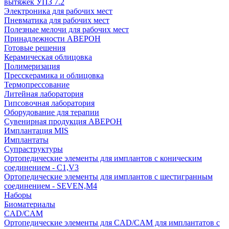
вытяжек УПЗ 7.2
Электроника для рабочих мест
Пневматика для рабочих мест
Полезные мелочи для рабочих мест
Принадлежности АВЕРОН
Готовые решения
Керамическая облицовка
Полимеризация
Пресскерамика и облицовка
Термопрессование
Литейная лаборатория
Гипсовочная лаборатория
Оборудование для терапии
Сувенирная продукция АВЕРОН
Имплантация MIS
Имплантаты
Супраструктуры
Ортопедические элементы для имплантов с коническим
соединением - C1,V3
Ортопедические элементы для имплантов с шестигранным
соединением - SEVEN,M4
Наборы
Биоматериалы
CAD/CAM
Ортопедические элементы для CAD/CAM для имплантатов с