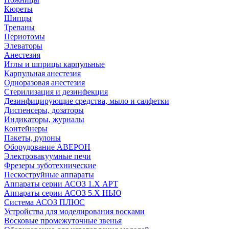
Кюреты
Шипцы
Трепаны
Периотомы
Элеваторы
Анестезия
Иглы и шприцы карпульные
Карпульная анестезия
Одноразовая анестезия
Стерилизация и дезинфекция
Дезинфицирующие средства, мыло и салфетки
Диспенсеры, дозаторы
Индикаторы, журналы
Контейнеры
Пакеты, рулоны
Оборудование АВЕРОН
Электровакуумные печи
Фрезеры зуботехнические
Пескоструйные аппараты
Аппараты серии АСОЗ 1.Х АРТ
Аппараты серии АСОЗ 5.Х НЬЮ
Система АСОЗ ПЛЮС
Устройства для моделирования восками
Восковые промежуточные звенья