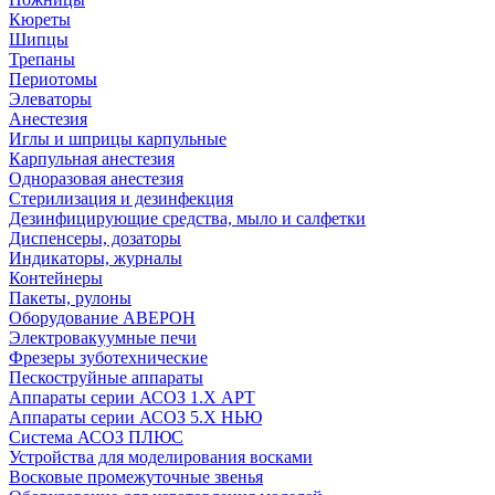
Кюреты
Шипцы
Трепаны
Периотомы
Элеваторы
Анестезия
Иглы и шприцы карпульные
Карпульная анестезия
Одноразовая анестезия
Стерилизация и дезинфекция
Дезинфицирующие средства, мыло и салфетки
Диспенсеры, дозаторы
Индикаторы, журналы
Контейнеры
Пакеты, рулоны
Оборудование АВЕРОН
Электровакуумные печи
Фрезеры зуботехнические
Пескоструйные аппараты
Аппараты серии АСОЗ 1.Х АРТ
Аппараты серии АСОЗ 5.Х НЬЮ
Система АСОЗ ПЛЮС
Устройства для моделирования восками
Восковые промежуточные звенья