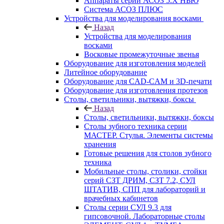
Аппараты серии АСОЗ 5.Х НЬЮ
Система АСОЗ ПЛЮС
Устройства для моделирования восками
Назад
Устройства для моделирования
восками
Восковые промежуточные звенья
Оборудование для изготовления моделей
Литейное оборудование
Оборудование для CAD-CAM и 3D-печати
Оборудование для изготовления протезов
Cтолы, светильники, вытяжки, боксы
Назад
Cтолы, светильники, вытяжки, боксы
Столы зубного техника серии
МАСТЕР. Стулья. Элементы системы
хранения
Готовые решения для столов зубного
техника
Мобильные столы, столики, стойки
серий СЗТ ДРИМ, СЗТ 7.2, СУЛ
ШТАТИВ, СПП для лабораторий и
врачебных кабинетов
Столы серии СУЛ 9.3 для
гипсовочной. Лабораторные столы