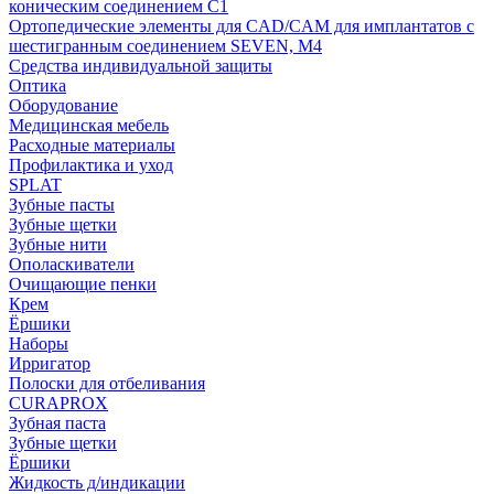
коническим соединением С1
Ортопедические элементы для CAD/CAM для имплантатов с
шестигранным соединением SEVEN, М4
Средства индивидуальной защиты
Оптика
Оборудование
Медицинская мебель
Расходные материалы
Профилактика и уход
SPLAT
Зубные пасты
Зубные щетки
Зубные нити
Ополаскиватели
Очищающие пенки
Крем
Ёршики
Наборы
Ирригатор
Полоски для отбеливания
CURAPROX
Зубная паста
Зубные щетки
Ёршики
Жидкость д/индикации