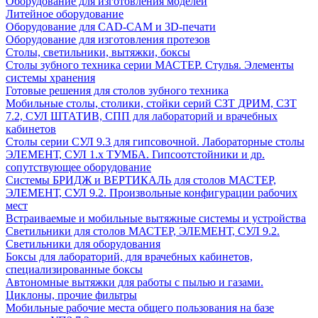
Оборудование для изготовления моделей
Литейное оборудование
Оборудование для CAD-CAM и 3D-печати
Оборудование для изготовления протезов
Cтолы, светильники, вытяжки, боксы
Столы зубного техника серии МАСТЕР. Стулья. Элементы
системы хранения
Готовые решения для столов зубного техника
Мобильные столы, столики, стойки серий СЗТ ДРИМ, СЗТ
7.2, СУЛ ШТАТИВ, СПП для лабораторий и врачебных
кабинетов
Столы серии СУЛ 9.3 для гипсовочной. Лабораторные столы
ЭЛЕМЕНТ, СУЛ 1.х ТУМБА. Гипсоотстойники и др.
сопутствующее оборудование
Системы БРИДЖ и ВЕРТИКАЛЬ для столов МАСТЕР,
ЭЛЕМЕНТ, СУЛ 9.2. Произвольные конфигурации рабочих
мест
Встраиваемые и мобильные вытяжные системы и устройства
Светильники для столов МАСТЕР, ЭЛЕМЕНТ, СУЛ 9.2.
Светильники для оборудования
Боксы для лабораторий, для врачебных кабинетов,
специализированные боксы
Автономные вытяжки для работы с пылью и газами.
Циклоны, прочие фильтры
Мобильные рабочие места общего пользования на базе