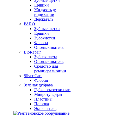
Зубные щетки
Ёршики
Жидкость д/
индикации
Держатель
PARO
Зубные щетки
Ёршики
Зубочистки
Флоссы
Ополаскиватель
BioRepair
Зубная паста
Ополаскиватель
Средство для
реминерализации
Silver Care
Флоссы
Зелёная дубрава
Губка гемост.коллаг.
Микротупферы
Пластины
Повязка
Эмалан гель