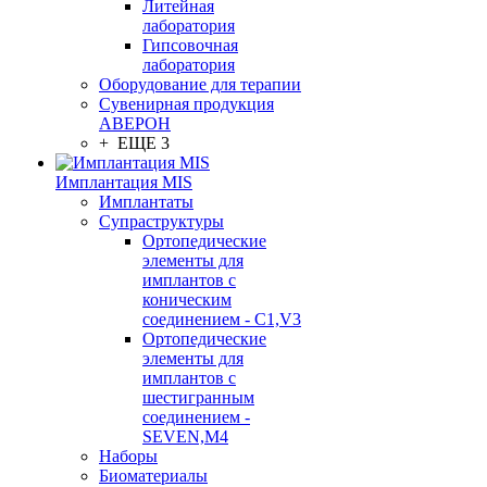
Литейная
лаборатория
Гипсовочная
лаборатория
Оборудование для терапии
Сувенирная продукция
АВЕРОН
+ ЕЩЕ 3
Имплантация MIS
Имплантаты
Супраструктуры
Ортопедические
элементы для
имплантов с
коническим
соединением - C1,V3
Ортопедические
элементы для
имплантов с
шестигранным
соединением -
SEVEN,M4
Наборы
Биоматериалы