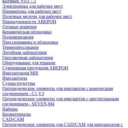
вытяжек УПЗ 7.2
Электроника для рабочих мест
Пневматика для рабочих мест
Полезные мелочи для рабочих мест
Принадлежности АВЕРОН
Готовые решения
Керамическая облицовка
Полимеризация
Пресскерамика и облицовка
Термопрессование
Литейная лаборатория
Гипсовочная лаборатория
Оборудование для терапии
Сувенирная продукция АВЕРОН
Имплантация MIS
Имплантаты
Супраструктуры
Ортопедические элементы для имплантов с коническим
соединением - C1,V3
Ортопедические элементы для имплантов с шестигранным
соединением - SEVEN,M4
Наборы
Биоматериалы
CAD/CAM
Ортопедические элементы для CAD/CAM для имплантатов с