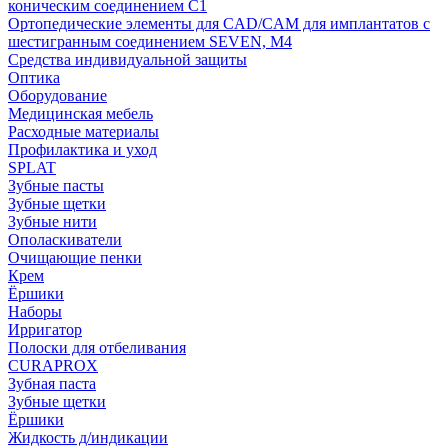
коническим соединением С1
Ортопедические элементы для CAD/CAM для имплантатов с
шестигранным соединением SEVEN, М4
Средства индивидуальной защиты
Оптика
Оборудование
Медицинская мебель
Расходные материалы
Профилактика и уход
SPLAT
Зубные пасты
Зубные щетки
Зубные нити
Ополаскиватели
Очищающие пенки
Крем
Ёршики
Наборы
Ирригатор
Полоски для отбеливания
CURAPROX
Зубная паста
Зубные щетки
Ёршики
Жидкость д/индикации