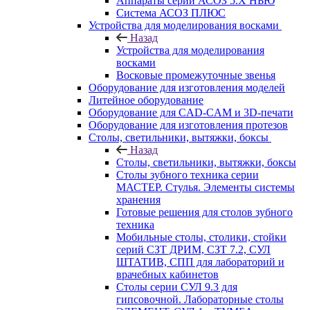
Аппараты серии АСОЗ 5.Х НЬЮ
Система АСОЗ ПЛЮС
Устройства для моделирования восками
Назад
Устройства для моделирования
восками
Восковые промежуточные звенья
Оборудование для изготовления моделей
Литейное оборудование
Оборудование для CAD-CAM и 3D-печати
Оборудование для изготовления протезов
Cтолы, светильники, вытяжки, боксы
Назад
Cтолы, светильники, вытяжки, боксы
Столы зубного техника серии
МАСТЕР. Стулья. Элементы системы
хранения
Готовые решения для столов зубного
техника
Мобильные столы, столики, стойки
серий СЗТ ДРИМ, СЗТ 7.2, СУЛ
ШТАТИВ, СПП для лабораторий и
врачебных кабинетов
Столы серии СУЛ 9.3 для
гипсовочной. Лабораторные столы