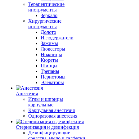
Терапевтические
инструменты
Зеркало
Хирургические
инструменты
Долото
Иглодержатели
Зажимы
Люксаторы
Ножницы
Кюреты
Шипцы
Трепаны
Периотомы
Элеваторы
Анестезия
Иглы и шприцы
карпульные
Карпульная анестезия
Одноразовая анестезия
Стерилизация и дезинфекция
Дезинфицирующие
средства, мыло и салфетки