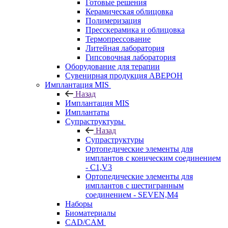
Готовые решения
Керамическая облицовка
Полимеризация
Пресскерамика и облицовка
Термопрессование
Литейная лаборатория
Гипсовочная лаборатория
Оборудование для терапии
Сувенирная продукция АВЕРОН
Имплантация MIS
Назад
Имплантация MIS
Имплантаты
Супраструктуры
Назад
Супраструктуры
Ортопедические элементы для
имплантов с коническим соединением
- C1,V3
Ортопедические элементы для
имплантов с шестигранным
соединением - SEVEN,M4
Наборы
Биоматериалы
CAD/CAM