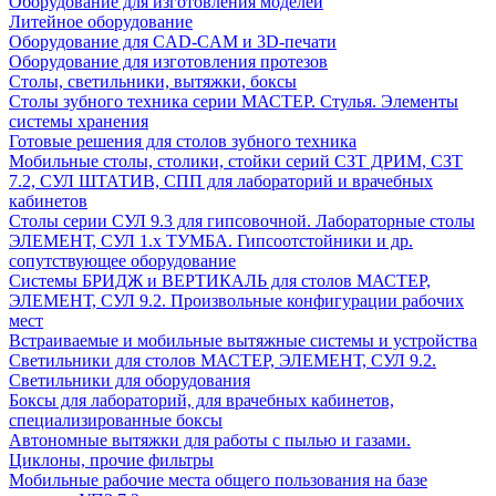
Оборудование для изготовления моделей
Литейное оборудование
Оборудование для CAD-CAM и 3D-печати
Оборудование для изготовления протезов
Cтолы, светильники, вытяжки, боксы
Столы зубного техника серии МАСТЕР. Стулья. Элементы
системы хранения
Готовые решения для столов зубного техника
Мобильные столы, столики, стойки серий СЗТ ДРИМ, СЗТ
7.2, СУЛ ШТАТИВ, СПП для лабораторий и врачебных
кабинетов
Столы серии СУЛ 9.3 для гипсовочной. Лабораторные столы
ЭЛЕМЕНТ, СУЛ 1.х ТУМБА. Гипсоотстойники и др.
сопутствующее оборудование
Системы БРИДЖ и ВЕРТИКАЛЬ для столов МАСТЕР,
ЭЛЕМЕНТ, СУЛ 9.2. Произвольные конфигурации рабочих
мест
Встраиваемые и мобильные вытяжные системы и устройства
Светильники для столов МАСТЕР, ЭЛЕМЕНТ, СУЛ 9.2.
Светильники для оборудования
Боксы для лабораторий, для врачебных кабинетов,
специализированные боксы
Автономные вытяжки для работы с пылью и газами.
Циклоны, прочие фильтры
Мобильные рабочие места общего пользования на базе