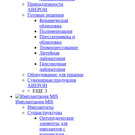
Принадлежности
АВЕРОН
Готовые решения
Керамическая
облицовка
Полимеризация
Пресскерамика и
облицовка
Термопрессование
Литейная
лаборатория
Гипсовочная
лаборатория
Оборудование для терапии
Сувенирная продукция
АВЕРОН
+ ЕЩЕ 3
Имплантация MIS
Имплантаты
Супраструктуры
Ортопедические
элементы для
имплантов с
коническим