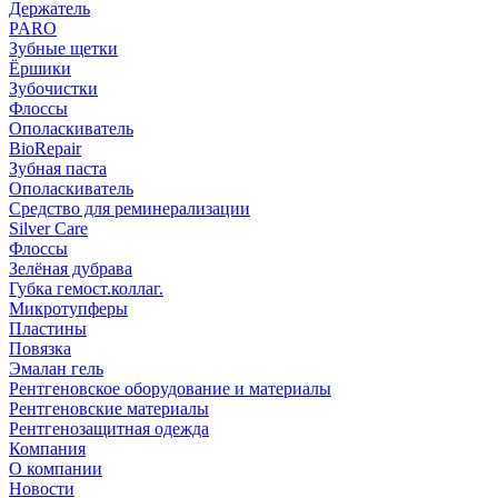
Держатель
PARO
Зубные щетки
Ёршики
Зубочистки
Флоссы
Ополаскиватель
BioRepair
Зубная паста
Ополаскиватель
Средство для реминерализации
Silver Care
Флоссы
Зелёная дубрава
Губка гемост.коллаг.
Микротупферы
Пластины
Повязка
Эмалан гель
Рентгеновское оборудование и материалы
Рентгеновские материалы
Рентгенозащитная одежда
Компания
О компании
Новости