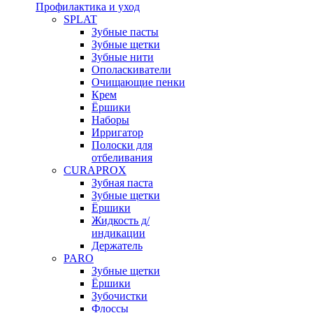
Профилактика и уход
SPLAT
Зубные пасты
Зубные щетки
Зубные нити
Ополаскиватели
Очищающие пенки
Крем
Ёршики
Наборы
Ирригатор
Полоски для
отбеливания
CURAPROX
Зубная паста
Зубные щетки
Ёршики
Жидкость д/
индикации
Держатель
PARO
Зубные щетки
Ёршики
Зубочистки
Флоссы