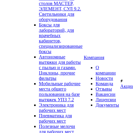
столов МАСТЕР,
ЭЛЕМЕНТ, СУЛ 9.2.
Светильники для
оборудования
Боксы для
лабораторий, для
врачебных
кабинетов,
специализированные
боксы
Автономные
Компания
вытяжки для работы
с пылью и газами.
О
Циклоны, прочие
компании
фильтры
Новости
Мобильные рабочие
Команда
Акци
места общего
Отзывы
пользования на базе
Вакансии
вытяжек УПЗ 7.2
Лицензии
Электроника для
Документы
рабочих мест
Пневматика для
рабочих мест
Полезные мелочи
для рабочих мест