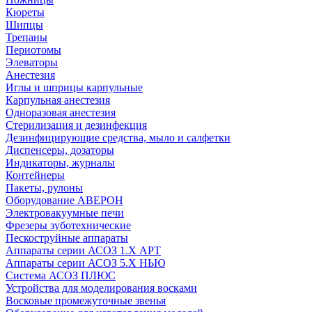
Кюреты
Шипцы
Трепаны
Периотомы
Элеваторы
Анестезия
Иглы и шприцы карпульные
Карпульная анестезия
Одноразовая анестезия
Стерилизация и дезинфекция
Дезинфицирующие средства, мыло и салфетки
Диспенсеры, дозаторы
Индикаторы, журналы
Контейнеры
Пакеты, рулоны
Оборудование АВЕРОН
Электровакуумные печи
Фрезеры зуботехнические
Пескоструйные аппараты
Аппараты серии АСОЗ 1.Х АРТ
Аппараты серии АСОЗ 5.Х НЬЮ
Система АСОЗ ПЛЮС
Устройства для моделирования восками
Восковые промежуточные звенья