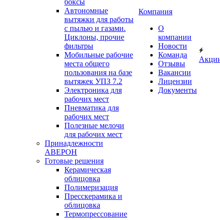
боксы
Автономные
Компания
вытяжки для работы
с пылью и газами.
О
Циклоны, прочие
компании
фильтры
Новости
Мобильные рабочие
Команда
Акци
места общего
Отзывы
пользования на базе
Вакансии
вытяжек УПЗ 7.2
Лицензии
Электроника для
Документы
рабочих мест
Пневматика для
рабочих мест
Полезные мелочи
для рабочих мест
Принадлежности
АВЕРОН
Готовые решения
Керамическая
облицовка
Полимеризация
Пресскерамика и
облицовка
Термопрессование