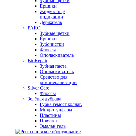
Зубные щетки
Ёршики
Жидкость д/
индикации
Держатель
PARO
Зубные щетки
Ёршики
Зубочистки
Флоссы
Ополаскиватель
BioRepair
Зубная паста
Ополаскиватель
Средство для
реминерализации
Silver Care
Флоссы
Зелёная дубрава
Губка гемост.коллаг.
Микротупферы
Пластины
Повязка
Эмалан гель