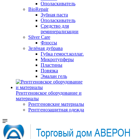
Ополаскиватель
BioRepair
Зубная паста
Ополаскиватель
Средство для
реминерализации
Silver Care
Флоссы
Зелёная дубрава
Губка гемост.коллаг.
Микротупферы
Пластины
Повязка
Эмалан гель
Рентгеновское оборудование и
материалы
Рентгеновские материалы
Рентгенозащитная одежда