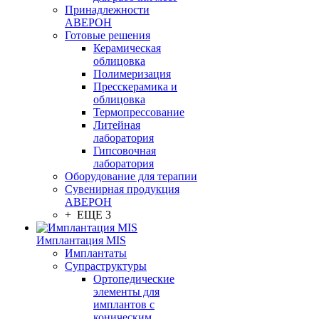
Принадлежности
АВЕРОН
Готовые решения
Керамическая
облицовка
Полимеризация
Пресскерамика и
облицовка
Термопрессование
Литейная
лаборатория
Гипсовочная
лаборатория
Оборудование для терапии
Сувенирная продукция
АВЕРОН
+ ЕЩЕ 3
Имплантация MIS
Имплантаты
Супраструктуры
Ортопедические
элементы для
имплантов с
коническим