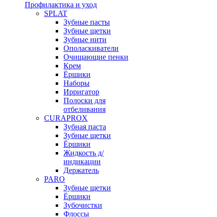
Профилактика и уход
SPLAT
Зубные пасты
Зубные щетки
Зубные нити
Ополаскиватели
Очищающие пенки
Крем
Ёршики
Наборы
Ирригатор
Полоски для
отбеливания
CURAPROX
Зубная паста
Зубные щетки
Ёршики
Жидкость д/
индикации
Держатель
PARO
Зубные щетки
Ёршики
Зубочистки
Флоссы