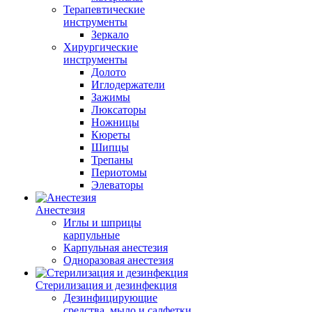
Терапевтические
инструменты
Зеркало
Хирургические
инструменты
Долото
Иглодержатели
Зажимы
Люксаторы
Ножницы
Кюреты
Шипцы
Трепаны
Периотомы
Элеваторы
Анестезия
Иглы и шприцы
карпульные
Карпульная анестезия
Одноразовая анестезия
Стерилизация и дезинфекция
Дезинфицирующие
средства, мыло и салфетки