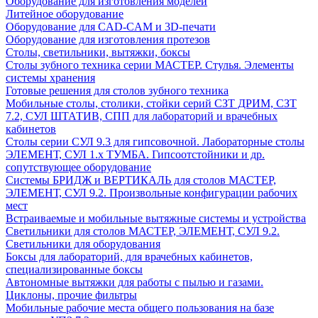
Оборудование для изготовления моделей
Литейное оборудование
Оборудование для CAD-CAM и 3D-печати
Оборудование для изготовления протезов
Cтолы, светильники, вытяжки, боксы
Столы зубного техника серии МАСТЕР. Стулья. Элементы
системы хранения
Готовые решения для столов зубного техника
Мобильные столы, столики, стойки серий СЗТ ДРИМ, СЗТ
7.2, СУЛ ШТАТИВ, СПП для лабораторий и врачебных
кабинетов
Столы серии СУЛ 9.3 для гипсовочной. Лабораторные столы
ЭЛЕМЕНТ, СУЛ 1.х ТУМБА. Гипсоотстойники и др.
сопутствующее оборудование
Системы БРИДЖ и ВЕРТИКАЛЬ для столов МАСТЕР,
ЭЛЕМЕНТ, СУЛ 9.2. Произвольные конфигурации рабочих
мест
Встраиваемые и мобильные вытяжные системы и устройства
Светильники для столов МАСТЕР, ЭЛЕМЕНТ, СУЛ 9.2.
Светильники для оборудования
Боксы для лабораторий, для врачебных кабинетов,
специализированные боксы
Автономные вытяжки для работы с пылью и газами.
Циклоны, прочие фильтры
Мобильные рабочие места общего пользования на базе