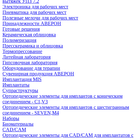
вытяжек УПЗ 7.2
Электроника для рабочих мест
Пневматика для рабочих мест
Полезные мелочи для рабочих мест
Принадлежности АВЕРОН
Готовые решения
Керамическая облицовка
Полимеризация
Пресскерамика и облицовка
Термопрессование
Литейная лаборатория
Гипсовочная лаборатория
Оборудование для терапии
Сувенирная продукция АВЕРОН
Имплантация MIS
Имплантаты
Супраструктуры
Ортопедические элементы для имплантов с коническим
соединением - C1,V3
Ортопедические элементы для имплантов с шестигранным
соединением - SEVEN,M4
Наборы
Биоматериалы
CAD/CAM
Ортопедические элементы для CAD/CAM для имплантатов с