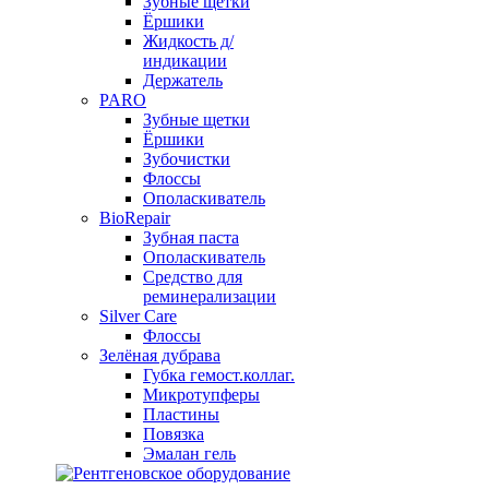
Зубные щетки
Ёршики
Жидкость д/
индикации
Держатель
PARO
Зубные щетки
Ёршики
Зубочистки
Флоссы
Ополаскиватель
BioRepair
Зубная паста
Ополаскиватель
Средство для
реминерализации
Silver Care
Флоссы
Зелёная дубрава
Губка гемост.коллаг.
Микротупферы
Пластины
Повязка
Эмалан гель