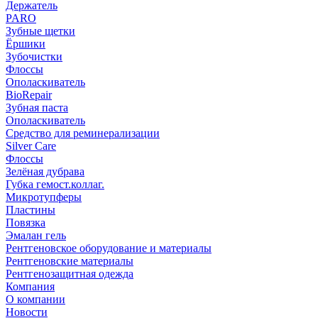
Держатель
PARO
Зубные щетки
Ёршики
Зубочистки
Флоссы
Ополаскиватель
BioRepair
Зубная паста
Ополаскиватель
Средство для реминерализации
Silver Care
Флоссы
Зелёная дубрава
Губка гемост.коллаг.
Микротупферы
Пластины
Повязка
Эмалан гель
Рентгеновское оборудование и материалы
Рентгеновские материалы
Рентгенозащитная одежда
Компания
О компании
Новости