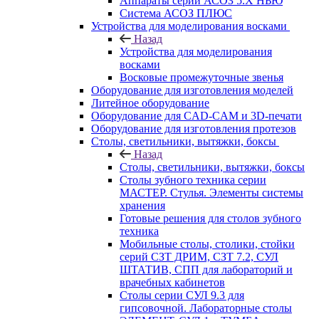
Аппараты серии АСОЗ 5.Х НЬЮ
Система АСОЗ ПЛЮС
Устройства для моделирования восками
Назад
Устройства для моделирования
восками
Восковые промежуточные звенья
Оборудование для изготовления моделей
Литейное оборудование
Оборудование для CAD-CAM и 3D-печати
Оборудование для изготовления протезов
Cтолы, светильники, вытяжки, боксы
Назад
Cтолы, светильники, вытяжки, боксы
Столы зубного техника серии
МАСТЕР. Стулья. Элементы системы
хранения
Готовые решения для столов зубного
техника
Мобильные столы, столики, стойки
серий СЗТ ДРИМ, СЗТ 7.2, СУЛ
ШТАТИВ, СПП для лабораторий и
врачебных кабинетов
Столы серии СУЛ 9.3 для
гипсовочной. Лабораторные столы