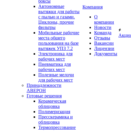
боксы
Автономные
Компания
вытяжки для работы
с пылью и газами.
О
Циклоны, прочие
компании
фильтры
Новости
Мобильные рабочие
Команда
Акци
места общего
Отзывы
пользования на базе
Вакансии
вытяжек УПЗ 7.2
Лицензии
Электроника для
Документы
рабочих мест
Пневматика для
рабочих мест
Полезные мелочи
для рабочих мест
Принадлежности
АВЕРОН
Готовые решения
Керамическая
облицовка
Полимеризация
Пресскерамика и
облицовка
Термопрессование