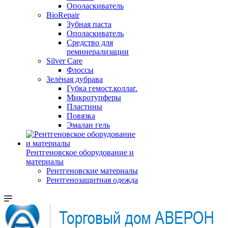
Ополаскиватель
BioRepair
Зубная паста
Ополаскиватель
Средство для
реминерализации
Silver Care
Флоссы
Зелёная дубрава
Губка гемост.коллаг.
Микротупферы
Пластины
Повязка
Эмалан гель
Рентгеновское оборудование и
материалы
Рентгеновские материалы
Рентгенозащитная одежда