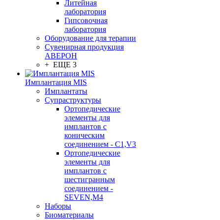
Литейная
лаборатория
Гипсовочная
лаборатория
Оборудование для терапии
Сувенирная продукция
АВЕРОН
+ ЕЩЕ 3
Имплантация MIS
Имплантаты
Супраструктуры
Ортопедические
элементы для
имплантов с
коническим
соединением - C1,V3
Ортопедические
элементы для
имплантов с
шестигранным
соединением -
SEVEN,M4
Наборы
Биоматериалы