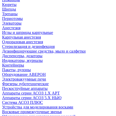
Кюреты
Шипцы
Трепаны
Периотомы
Элеваторы
Анестезия
Иглы и шприцы карпульные
Карпульная анестезия
Одноразовая анестезия
Стерилизация и дезинфекция
Дезинфицирующие средства, мыло и салфетки
Диспенсеры, дозаторы
Индикаторы, журналы
Контейнеры
Пакеты, рулоны
Оборудование АВЕРОН
Электровакуумные печи
Фрезеры зуботехнические
Пескоструйные аппараты
Аппараты серии АСОЗ 1.Х АРТ
Аппараты серии АСОЗ 5.Х НЬЮ
Система АСОЗ ПЛЮС
Устройства для моделирования восками
Восковые промежуточные звенья