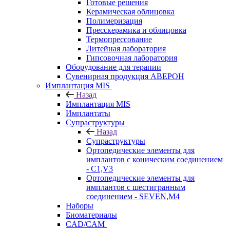
Готовые решения
Керамическая облицовка
Полимеризация
Пресскерамика и облицовка
Термопрессование
Литейная лаборатория
Гипсовочная лаборатория
Оборудование для терапии
Сувенирная продукция АВЕРОН
Имплантация MIS
Назад
Имплантация MIS
Имплантаты
Супраструктуры
Назад
Супраструктуры
Ортопедические элементы для
имплантов с коническим соединением
- C1,V3
Ортопедические элементы для
имплантов с шестигранным
соединением - SEVEN,M4
Наборы
Биоматериалы
CAD/CAM