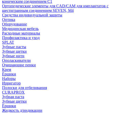
коническим соединением С1
Ортопедические элементы для CAD/CAM для имплантатов с
шестигранным соединением SEVEN, М4
Средства индивидуальной защиты
Оптика
Оборудование
Медицинская мебель
Расходные материалы
Профилактика и уход
SPLAT
Зубные пасты
Зубные щетки
Зубные нити
Ополаскиватели
Очищающие пенки
Крем
Ёршики
Наборы
Ирригатор
Полоски для отбеливания
CURAPROX
Зубная паста
Зубные щетки
Ёршики
Жидкость д/индикации