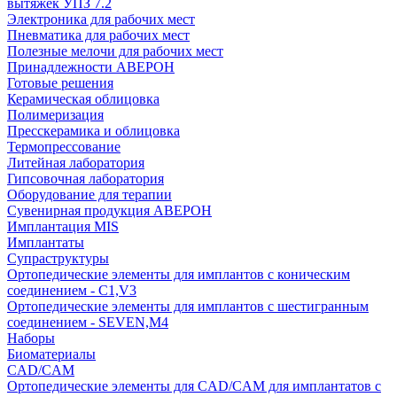
вытяжек УПЗ 7.2
Электроника для рабочих мест
Пневматика для рабочих мест
Полезные мелочи для рабочих мест
Принадлежности АВЕРОН
Готовые решения
Керамическая облицовка
Полимеризация
Пресскерамика и облицовка
Термопрессование
Литейная лаборатория
Гипсовочная лаборатория
Оборудование для терапии
Сувенирная продукция АВЕРОН
Имплантация MIS
Имплантаты
Супраструктуры
Ортопедические элементы для имплантов с коническим
соединением - C1,V3
Ортопедические элементы для имплантов с шестигранным
соединением - SEVEN,M4
Наборы
Биоматериалы
CAD/CAM
Ортопедические элементы для CAD/CAM для имплантатов с