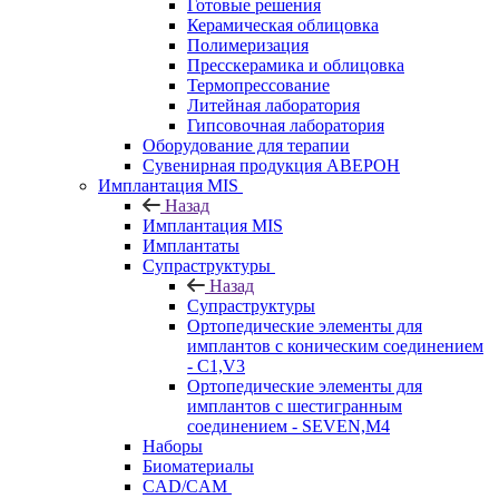
Готовые решения
Керамическая облицовка
Полимеризация
Пресскерамика и облицовка
Термопрессование
Литейная лаборатория
Гипсовочная лаборатория
Оборудование для терапии
Сувенирная продукция АВЕРОН
Имплантация MIS
Назад
Имплантация MIS
Имплантаты
Супраструктуры
Назад
Супраструктуры
Ортопедические элементы для
имплантов с коническим соединением
- C1,V3
Ортопедические элементы для
имплантов с шестигранным
соединением - SEVEN,M4
Наборы
Биоматериалы
CAD/CAM