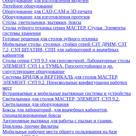
Оборудование для изготовления моделей
Литейное оборудование
Оборудование для CAD-CAM и 3D-печати
Оборудование для изготовления протезов
Cтолы, светильники, вытяжки, боксы
Столы зубного техника серии МАСТЕР. Стулья. Элементы
системы хранения
Готовые решения для столов зубного техника
Мобильные столы, столики, стойки серий СЗТ ДРИМ, СЗТ
7.2, СУЛ ШТАТИВ, СПП для лабораторий и врачебных
кабинетов
Столы серии СУЛ 9.3 для гипсовочной. Лабораторные столы
ЭЛЕМЕНТ, СУЛ 1.х ТУМБА. Гипсоотстойники и др.
сопутствующее оборудование
Системы БРИДЖ и ВЕРТИКАЛЬ для столов МАСТЕР,
ЭЛЕМЕНТ, СУЛ 9.2. Произвольные конфигурации рабочих
мест
Встраиваемые и мобильные вытяжные системы и устройства
Светильники для столов МАСТЕР, ЭЛЕМЕНТ, СУЛ 9.2.
Светильники для оборудования
Боксы для лабораторий, для врачебных кабинетов,
специализированные боксы
Автономные вытяжки для работы с пылью и газами.
Циклоны, прочие фильтры
Мобильные рабочие места общего пользования на базе