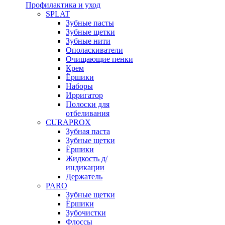
Профилактика и уход
SPLAT
Зубные пасты
Зубные щетки
Зубные нити
Ополаскиватели
Очищающие пенки
Крем
Ёршики
Наборы
Ирригатор
Полоски для
отбеливания
CURAPROX
Зубная паста
Зубные щетки
Ёршики
Жидкость д/
индикации
Держатель
PARO
Зубные щетки
Ёршики
Зубочистки
Флоссы