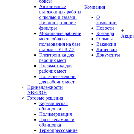
боксы
Автономные
Компания
вытяжки для работы
с пылью и газами.
О
Циклоны, прочие
компании
фильтры
Новости
Мобильные рабочие
Команда
Акци
места общего
Отзывы
пользования на базе
Вакансии
вытяжек УПЗ 7.2
Лицензии
Электроника для
Документы
рабочих мест
Пневматика для
рабочих мест
Полезные мелочи
для рабочих мест
Принадлежности
АВЕРОН
Готовые решения
Керамическая
облицовка
Полимеризация
Пресскерамика и
облицовка
Термопрессование