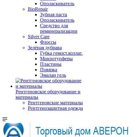
Ополаскиватель
BioRepair
Зубная паста
Ополаскиватель
Средство для
реминерализации
Silver Care
Флоссы
Зелёная дубрава
Губка гемост.коллаг.
Микротупферы
Пластины
Повязка
Эмалан гель
Рентгеновское оборудование и
материалы
Рентгеновские материалы
Рентгенозащитная одежда