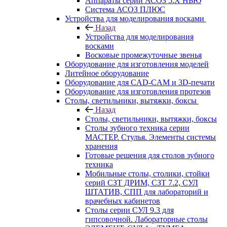
Аппараты серии АСОЗ 5.Х НЬЮ
Система АСОЗ ПЛЮС
Устройства для моделирования восками
Назад
Устройства для моделирования
восками
Восковые промежуточные звенья
Оборудование для изготовления моделей
Литейное оборудование
Оборудование для CAD-CAM и 3D-печати
Оборудование для изготовления протезов
Cтолы, светильники, вытяжки, боксы
Назад
Cтолы, светильники, вытяжки, боксы
Столы зубного техника серии
МАСТЕР. Стулья. Элементы системы
хранения
Готовые решения для столов зубного
техника
Мобильные столы, столики, стойки
серий СЗТ ДРИМ, СЗТ 7.2, СУЛ
ШТАТИВ, СПП для лабораторий и
врачебных кабинетов
Столы серии СУЛ 9.3 для
гипсовочной. Лабораторные столы