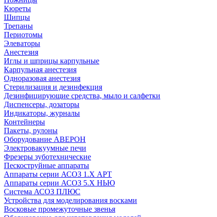
Кюреты
Шипцы
Трепаны
Периотомы
Элеваторы
Анестезия
Иглы и шприцы карпульные
Карпульная анестезия
Одноразовая анестезия
Стерилизация и дезинфекция
Дезинфицирующие средства, мыло и салфетки
Диспенсеры, дозаторы
Индикаторы, журналы
Контейнеры
Пакеты, рулоны
Оборудование АВЕРОН
Электровакуумные печи
Фрезеры зуботехнические
Пескоструйные аппараты
Аппараты серии АСОЗ 1.Х АРТ
Аппараты серии АСОЗ 5.Х НЬЮ
Система АСОЗ ПЛЮС
Устройства для моделирования восками
Восковые промежуточные звенья