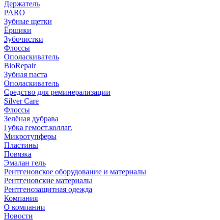
Держатель
PARO
Зубные щетки
Ёршики
Зубочистки
Флоссы
Ополаскиватель
BioRepair
Зубная паста
Ополаскиватель
Средство для реминерализации
Silver Care
Флоссы
Зелёная дубрава
Губка гемост.коллаг.
Микротупферы
Пластины
Повязка
Эмалан гель
Рентгеновское оборудование и материалы
Рентгеновские материалы
Рентгенозащитная одежда
Компания
О компании
Новости