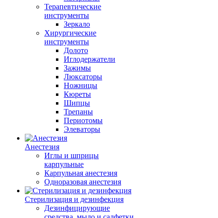
Терапевтические
инструменты
Зеркало
Хирургические
инструменты
Долото
Иглодержатели
Зажимы
Люксаторы
Ножницы
Кюреты
Шипцы
Трепаны
Периотомы
Элеваторы
Анестезия
Иглы и шприцы
карпульные
Карпульная анестезия
Одноразовая анестезия
Стерилизация и дезинфекция
Дезинфицирующие
средства, мыло и салфетки