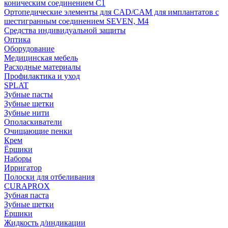
коническим соединением С1
Ортопедические элементы для CAD/CAM для имплантатов с
шестигранным соединением SEVEN, М4
Средства индивидуальной защиты
Оптика
Оборудование
Медицинская мебель
Расходные материалы
Профилактика и уход
SPLAT
Зубные пасты
Зубные щетки
Зубные нити
Ополаскиватели
Очищающие пенки
Крем
Ёршики
Наборы
Ирригатор
Полоски для отбеливания
CURAPROX
Зубная паста
Зубные щетки
Ёршики
Жидкость д/индикации