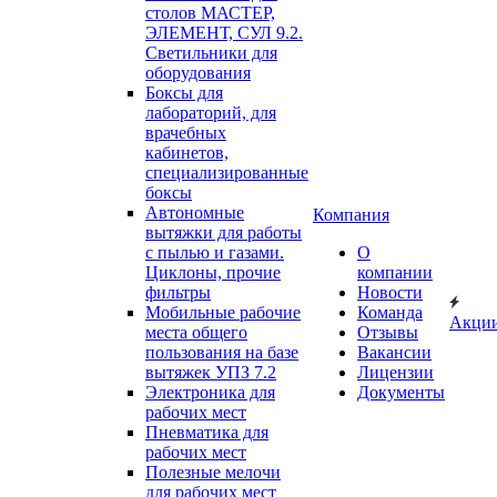
столов МАСТЕР,
ЭЛЕМЕНТ, СУЛ 9.2.
Светильники для
оборудования
Боксы для
лабораторий, для
врачебных
кабинетов,
специализированные
боксы
Автономные
Компания
вытяжки для работы
с пылью и газами.
О
Циклоны, прочие
компании
фильтры
Новости
Мобильные рабочие
Команда
Акци
места общего
Отзывы
пользования на базе
Вакансии
вытяжек УПЗ 7.2
Лицензии
Электроника для
Документы
рабочих мест
Пневматика для
рабочих мест
Полезные мелочи
для рабочих мест