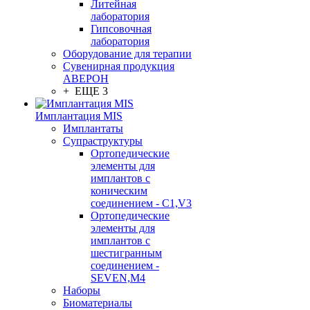
Литейная
лаборатория
Гипсовочная
лаборатория
Оборудование для терапии
Сувенирная продукция
АВЕРОН
+ ЕЩЕ 3
Имплантация MIS
Имплантаты
Супраструктуры
Ортопедические
элементы для
имплантов с
коническим
соединением - C1,V3
Ортопедические
элементы для
имплантов с
шестигранным
соединением -
SEVEN,M4
Наборы
Биоматериалы