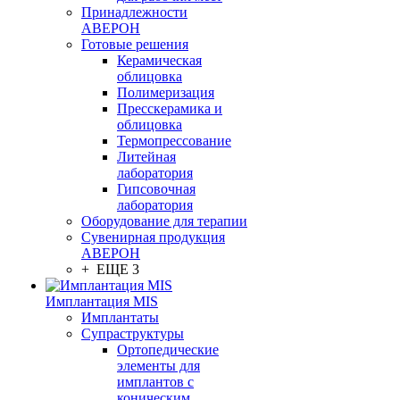
Принадлежности
АВЕРОН
Готовые решения
Керамическая
облицовка
Полимеризация
Пресскерамика и
облицовка
Термопрессование
Литейная
лаборатория
Гипсовочная
лаборатория
Оборудование для терапии
Сувенирная продукция
АВЕРОН
+ ЕЩЕ 3
Имплантация MIS
Имплантаты
Супраструктуры
Ортопедические
элементы для
имплантов с
коническим