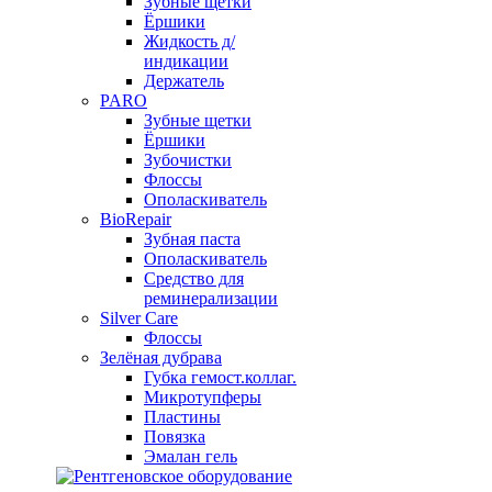
Зубные щетки
Ёршики
Жидкость д/
индикации
Держатель
PARO
Зубные щетки
Ёршики
Зубочистки
Флоссы
Ополаскиватель
BioRepair
Зубная паста
Ополаскиватель
Средство для
реминерализации
Silver Care
Флоссы
Зелёная дубрава
Губка гемост.коллаг.
Микротупферы
Пластины
Повязка
Эмалан гель