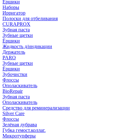
Ёршики
Наборы
Ирригатор
Полоски для отбеливания
CURAPROX
Зубная паста
Зубные щетки
Ёршики
Жидкость д/индикации
Держатель
PARO
Зубные щетки
Ёршики
Зубочистки
Флоссы
Ополаскиватель
BioRepair
Зубная паста
Ополаскиватель
Средство для реминерализации
Silver Care
Флоссы
Зелёная дубрава
Губка гемост.коллаг.
Микротупферы