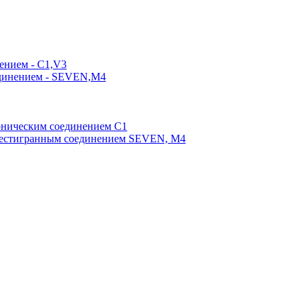
ением - C1,V3
единением - SEVEN,M4
оническим соединением С1
шестигранным соединением SEVEN, М4