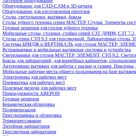
Литейное оборудование
Оборудование для CAD-CAM и 3D-печати
Оборудование для изготовления протезов
Cтолы, светильники, вытяжки, боксы
Столы зубного техника серии МАСТЕР. Стулья. Элементы сис
Готовые решения для столов зубного техника
Мобильные столы, столики, стойки серий СЗТ ДРИМ, СЗТ 7.2
Столы серии СУЛ 9.3 для гипсовочной. Лабораторные столы 
Системы БРИДЖ и ВЕРТИКАЛЬ для столов МАСТЕР, ЭЛЕМЕНТ,
Встраиваемые и мобильные вытяжные системы и устройства
Светильники для столов МАСТЕР, ЭЛЕМЕНТ, СУЛ 9.2. Светил
Боксы для лабораторий, для врачебных кабинетов, специализи
Автономные вытяжки для работы с пылью и газами. Циклоны,
Мобильные рабочие места общего пользования на базе вытяжек
Электроника для рабочих мест
Пневматика для рабочих мест
Полезные мелочи для рабочих мест
Принадлежности АВЕРОН
Готовые решения
Керамическая облицовка
Полимеризация
Пресскерамика и облицовка
Термопрессование
Литейная лаборатория
Гипсовочная лаборатория