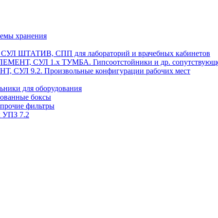
темы хранения
, СУЛ ШТАТИВ, СПП для лабораторий и врачебных кабинетов
ЭЛЕМЕНТ, СУЛ 1.х ТУМБА. Гипсоотстойники и др. сопутствующ
 СУЛ 9.2. Произвольные конфигурации рабочих мест
ьники для оборудования
рованные боксы
 прочие фильтры
 УПЗ 7.2