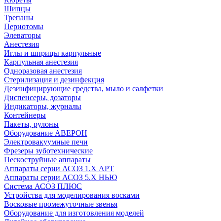
Шипцы
Трепаны
Периотомы
Элеваторы
Анестезия
Иглы и шприцы карпульные
Карпульная анестезия
Одноразовая анестезия
Стерилизация и дезинфекция
Дезинфицирующие средства, мыло и салфетки
Диспенсеры, дозаторы
Индикаторы, журналы
Контейнеры
Пакеты, рулоны
Оборудование АВЕРОН
Электровакуумные печи
Фрезеры зуботехнические
Пескоструйные аппараты
Аппараты серии АСОЗ 1.Х АРТ
Аппараты серии АСОЗ 5.Х НЬЮ
Система АСОЗ ПЛЮС
Устройства для моделирования восками
Восковые промежуточные звенья
Оборудование для изготовления моделей