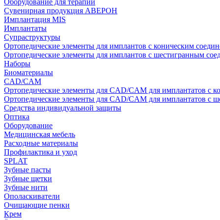
Оборудование для терапии
Сувенирная продукция АВЕРОН
Имплантация MIS
Имплантаты
Супраструктуры
Ортопедические элементы для имплантов с коническим соедин
Ортопедические элементы для имплантов с шестигранным со
Наборы
Биоматериалы
CAD/CAM
Ортопедические элементы для CAD/CAM для имплантатов с к
Ортопедические элементы для CAD/CAM для имплантатов с 
Средства индивидуальной защиты
Оптика
Оборудование
Медицинская мебель
Расходные материалы
Профилактика и уход
SPLAT
Зубные пасты
Зубные щетки
Зубные нити
Ополаскиватели
Очищающие пенки
Крем