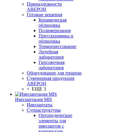
Принадлежности
АВЕРОН
Готовые решения
Керамическая
облицовка
Полимеризация
Пресскерамика и
облицовка
Термопрессование
Литейная
лаборатория
Гипсовочная
лаборатория
Оборудование для терапии
Сувенирная продукция
АВЕРОН
+ ЕЩЕ 3
Имплантация MIS
Имплантаты
Супраструктуры
Ортопедические
элементы для
имплантов с
коническим