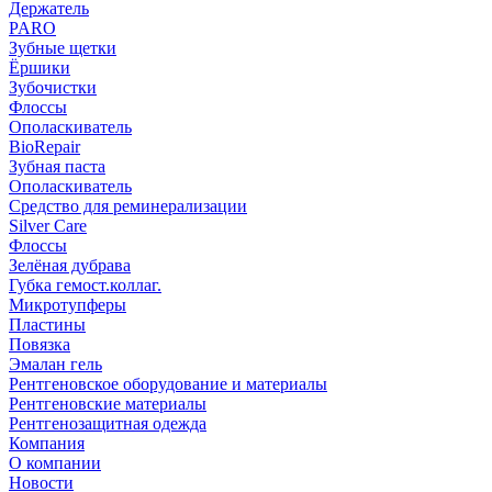
Держатель
PARO
Зубные щетки
Ёршики
Зубочистки
Флоссы
Ополаскиватель
BioRepair
Зубная паста
Ополаскиватель
Средство для реминерализации
Silver Care
Флоссы
Зелёная дубрава
Губка гемост.коллаг.
Микротупферы
Пластины
Повязка
Эмалан гель
Рентгеновское оборудование и материалы
Рентгеновские материалы
Рентгенозащитная одежда
Компания
О компании
Новости