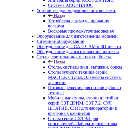
Аппараты серии АСОЗ 5.Х НЬЮ
Система АСОЗ ПЛЮС
Устройства для моделирования восками
Назад
Устройства для моделирования
восками
Восковые промежуточные звенья
Оборудование для изготовления моделей
Литейное оборудование
Оборудование для CAD-CAM и 3D-печати
Оборудование для изготовления протезов
Cтолы, светильники, вытяжки, боксы
Назад
Cтолы, светильники, вытяжки, боксы
Столы зубного техника серии
МАСТЕР. Стулья. Элементы системы
хранения
Готовые решения для столов зубного
техника
Мобильные столы, столики, стойки
серий СЗТ ДРИМ, СЗТ 7.2, СУЛ
ШТАТИВ, СПП для лабораторий и
врачебных кабинетов
Столы серии СУЛ 9.3 для
гипсовочной. Лабораторные столы