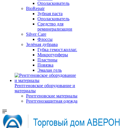
Ополаскиватель
BioRepair
Зубная паста
Ополаскиватель
Средство для
реминерализации
Silver Care
Флоссы
Зелёная дубрава
Губка гемост.коллаг.
Микротупферы
Пластины
Повязка
Эмалан гель
Рентгеновское оборудование и
материалы
Рентгеновские материалы
Рентгенозащитная одежда