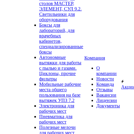
столов МАСТЕР,
ЭЛЕМЕНТ, СУЛ 9.2.
Светильники для
оборудования
Боксы для
лабораторий, для
врачебных
кабинетов,
специализированные
боксы
Автономные
Компания
вытяжки для работы
с пылью и газами.
О
Циклоны, прочие
компании
фильтры
Новости
Мобильные рабочие
Команда
Акци
места общего
Отзывы
пользования на базе
Вакансии
вытяжек УПЗ 7.2
Лицензии
Электроника для
Документы
рабочих мест
Пневматика для
рабочих мест
Полезные мелочи
для рабочих мест