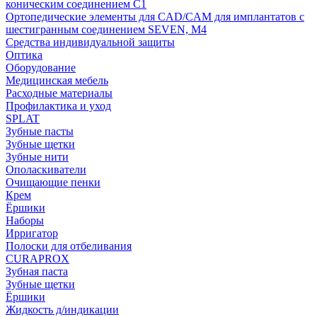
коническим соединением С1
Ортопедические элементы для CAD/CAM для имплантатов с
шестигранным соединением SEVEN, М4
Средства индивидуальной защиты
Оптика
Оборудование
Медицинская мебель
Расходные материалы
Профилактика и уход
SPLAT
Зубные пасты
Зубные щетки
Зубные нити
Ополаскиватели
Очищающие пенки
Крем
Ёршики
Наборы
Ирригатор
Полоски для отбеливания
CURAPROX
Зубная паста
Зубные щетки
Ёршики
Жидкость д/индикации