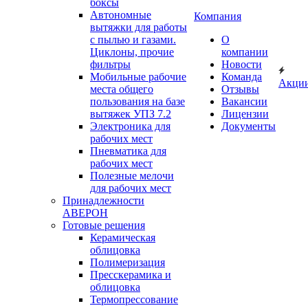
боксы
Автономные
Компания
вытяжки для работы
с пылью и газами.
О
Циклоны, прочие
компании
фильтры
Новости
Мобильные рабочие
Команда
Акци
места общего
Отзывы
пользования на базе
Вакансии
вытяжек УПЗ 7.2
Лицензии
Электроника для
Документы
рабочих мест
Пневматика для
рабочих мест
Полезные мелочи
для рабочих мест
Принадлежности
АВЕРОН
Готовые решения
Керамическая
облицовка
Полимеризация
Пресскерамика и
облицовка
Термопрессование