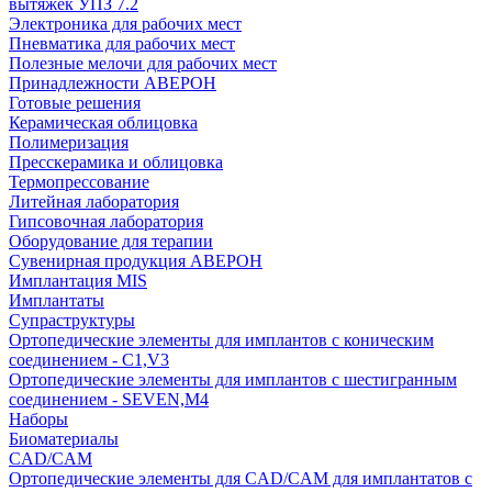
вытяжек УПЗ 7.2
Электроника для рабочих мест
Пневматика для рабочих мест
Полезные мелочи для рабочих мест
Принадлежности АВЕРОН
Готовые решения
Керамическая облицовка
Полимеризация
Пресскерамика и облицовка
Термопрессование
Литейная лаборатория
Гипсовочная лаборатория
Оборудование для терапии
Сувенирная продукция АВЕРОН
Имплантация MIS
Имплантаты
Супраструктуры
Ортопедические элементы для имплантов с коническим
соединением - C1,V3
Ортопедические элементы для имплантов с шестигранным
соединением - SEVEN,M4
Наборы
Биоматериалы
CAD/CAM
Ортопедические элементы для CAD/CAM для имплантатов с