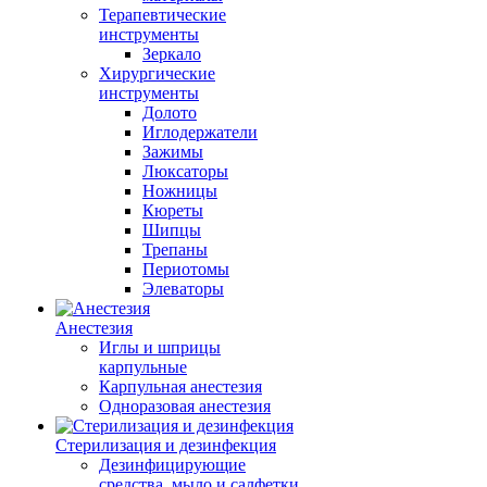
Терапевтические
инструменты
Зеркало
Хирургические
инструменты
Долото
Иглодержатели
Зажимы
Люксаторы
Ножницы
Кюреты
Шипцы
Трепаны
Периотомы
Элеваторы
Анестезия
Иглы и шприцы
карпульные
Карпульная анестезия
Одноразовая анестезия
Стерилизация и дезинфекция
Дезинфицирующие
средства, мыло и салфетки