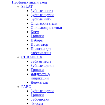
Профилактика и уход
SPLAT
Зубные пасты
Зубные щетки
Зубные нити
Ополаскиватели
Очищающие пенки
Крем
Ёршики
Наборы
Ирригатор
Полоски для
отбеливания
CURAPROX
Зубная паста
Зубные щетки
Ёршики
Жидкость д/
индикации
Держатель
PARO
Зубные щетки
Ёршики
Зубочистки
Флоссы