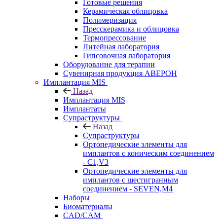
Готовые решения
Керамическая облицовка
Полимеризация
Пресскерамика и облицовка
Термопрессование
Литейная лаборатория
Гипсовочная лаборатория
Оборудование для терапии
Сувенирная продукция АВЕРОН
Имплантация MIS
Назад
Имплантация MIS
Имплантаты
Супраструктуры
Назад
Супраструктуры
Ортопедические элементы для
имплантов с коническим соединением
- C1,V3
Ортопедические элементы для
имплантов с шестигранным
соединением - SEVEN,M4
Наборы
Биоматериалы
CAD/CAM