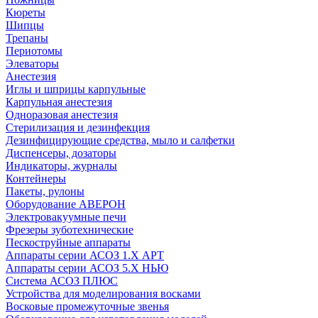
Кюреты
Шипцы
Трепаны
Периотомы
Элеваторы
Анестезия
Иглы и шприцы карпульные
Карпульная анестезия
Одноразовая анестезия
Стерилизация и дезинфекция
Дезинфицирующие средства, мыло и салфетки
Диспенсеры, дозаторы
Индикаторы, журналы
Контейнеры
Пакеты, рулоны
Оборудование АВЕРОН
Электровакуумные печи
Фрезеры зуботехнические
Пескоструйные аппараты
Аппараты серии АСОЗ 1.Х АРТ
Аппараты серии АСОЗ 5.Х НЬЮ
Система АСОЗ ПЛЮС
Устройства для моделирования восками
Восковые промежуточные звенья