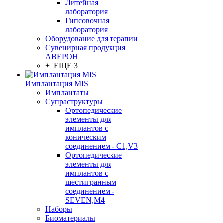
Литейная
лаборатория
Гипсовочная
лаборатория
Оборудование для терапии
Сувенирная продукция
АВЕРОН
+ ЕЩЕ 3
Имплантация MIS
Имплантаты
Супраструктуры
Ортопедические
элементы для
имплантов с
коническим
соединением - C1,V3
Ортопедические
элементы для
имплантов с
шестигранным
соединением -
SEVEN,M4
Наборы
Биоматериалы