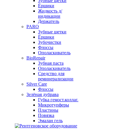
Зубные щетки
Ёршики
Жидкость д/
индикации
Держатель
PARO
Зубные щетки
Ёршики
Зубочистки
Флоссы
Ополаскиватель
BioRepair
Зубная паста
Ополаскиватель
Средство для
реминерализации
Silver Care
Флоссы
Зелёная дубрава
Губка гемост.коллаг.
Микротупферы
Пластины
Повязка
Эмалан гель