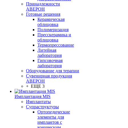
Принадлежности
АВЕРОН
Готовые решения
Керамическая
облицовка
Полимеризация
Пресскерамика и
облицовка
Термопрессование
Литейная
лаборатория
Гипсовочная
лаборатория
Оборудование для терапии
Сувенирная продукция
АВЕРОН
+ ЕЩЕ 3
Имплантация MIS
Имплантаты
Супраструктуры
Ортопедические
элементы для
имплантов с
коническим