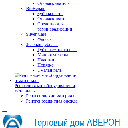
Ополаскиватель
BioRepair
Зубная паста
Ополаскиватель
Средство для
реминерализации
Silver Care
Флоссы
Зелёная дубрава
Губка гемост.коллаг.
Микротупферы
Пластины
Повязка
Эмалан гель
Рентгеновское оборудование и
материалы
Рентгеновские материалы
Рентгенозащитная одежда