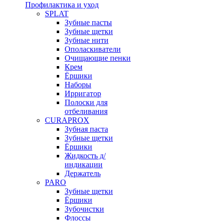
Профилактика и уход
SPLAT
Зубные пасты
Зубные щетки
Зубные нити
Ополаскиватели
Очищающие пенки
Крем
Ёршики
Наборы
Ирригатор
Полоски для
отбеливания
CURAPROX
Зубная паста
Зубные щетки
Ёршики
Жидкость д/
индикации
Держатель
PARO
Зубные щетки
Ёршики
Зубочистки
Флоссы