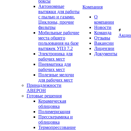
боксы
Автономные
Компания
вытяжки для работы
с пылью и газами.
О
Циклоны, прочие
компании
фильтры
Новости
Мобильные рабочие
Команда
Акци
места общего
Отзывы
пользования на базе
Вакансии
вытяжек УПЗ 7.2
Лицензии
Электроника для
Документы
рабочих мест
Пневматика для
рабочих мест
Полезные мелочи
для рабочих мест
Принадлежности
АВЕРОН
Готовые решения
Керамическая
облицовка
Полимеризация
Пресскерамика и
облицовка
Термопрессование