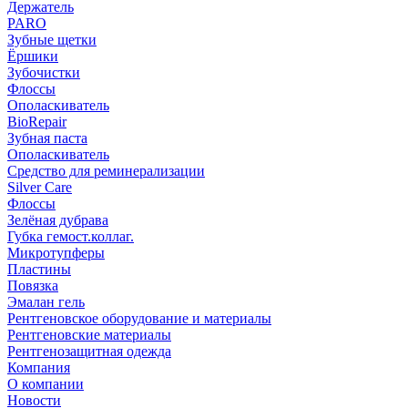
Держатель
PARO
Зубные щетки
Ёршики
Зубочистки
Флоссы
Ополаскиватель
BioRepair
Зубная паста
Ополаскиватель
Средство для реминерализации
Silver Care
Флоссы
Зелёная дубрава
Губка гемост.коллаг.
Микротупферы
Пластины
Повязка
Эмалан гель
Рентгеновское оборудование и материалы
Рентгеновские материалы
Рентгенозащитная одежда
Компания
О компании
Новости