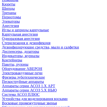
Кюреты
Шипцы
Трепаны
Периотомы
Элеваторы
Анестезия
Иглы и шприцы карпульные
Карпульная анестезия
Одноразовая анестезия
Стерилизация и дезинфекция
Дезинфицирующие средства, мыло и салфетки
Диспенсеры, дозаторы
Индикаторы, журналы
Контейнеры
Пакеты, рулоны
Оборудование АВЕРОН
Электровакуумные печи
Фрезеры зуботехнические
Пескоструйные аппараты
Аппараты серии АСОЗ 1.Х АРТ
Аппараты серии АСОЗ 5.Х НЬЮ
Система АСОЗ ПЛЮС
Устройства для моделирования восками
Восковые промежуточные звенья