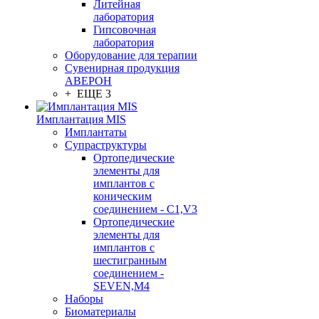
Литейная
лаборатория
Гипсовочная
лаборатория
Оборудование для терапии
Сувенирная продукция
АВЕРОН
+ ЕЩЕ 3
Имплантация MIS
Имплантаты
Супраструктуры
Ортопедические
элементы для
имплантов с
коническим
соединением - C1,V3
Ортопедические
элементы для
имплантов с
шестигранным
соединением -
SEVEN,M4
Наборы
Биоматериалы