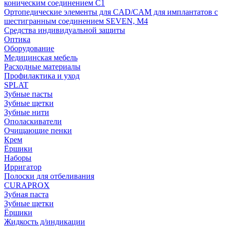
коническим соединением С1
Ортопедические элементы для CAD/CAM для имплантатов с
шестигранным соединением SEVEN, М4
Средства индивидуальной защиты
Оптика
Оборудование
Медицинская мебель
Расходные материалы
Профилактика и уход
SPLAT
Зубные пасты
Зубные щетки
Зубные нити
Ополаскиватели
Очищающие пенки
Крем
Ёршики
Наборы
Ирригатор
Полоски для отбеливания
CURAPROX
Зубная паста
Зубные щетки
Ёршики
Жидкость д/индикации