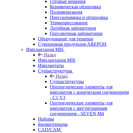
Готовые решения
Керамическая облицовка
Полимеризация
Пресскерамика и облицовка
Термопрессование
Литейная лаборатория
Гипсовочная лаборатория
Оборудование для терапии
Сувенирная продукция АВЕРОН
Имплантация MIS
Назад
Имплантация MIS
Имплантаты
Супраструктуры
Назад
Супраструктуры
Ортопедические элементы для
имплантов с коническим соединением
- C1,V3
Ортопедические элементы для
имплантов с шестигранным
соединением - SEVEN,M4
Наборы
Биоматериалы
CAD/CAM