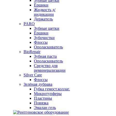
Зубные щетки
Ёршики
Жидкость д/
индикации
Держатель
PARO
Зубные щетки
Ёршики
Зубочистки
Флоссы
Ополаскиватель
BioRepair
Зубная паста
Ополаскиватель
Средство для
реминерализации
Silver Care
Флоссы
Зелёная дубрава
Губка гемост.коллаг.
Микротупферы
Пластины
Повязка
Эмалан гель