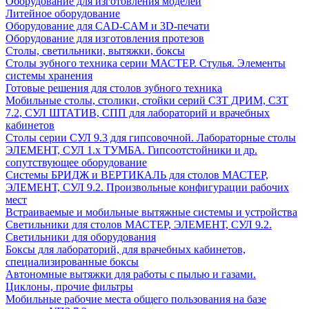
Оборудование для изготовления моделей
Литейное оборудование
Оборудование для CAD-CAM и 3D-печати
Оборудование для изготовления протезов
Cтолы, светильники, вытяжки, боксы
Столы зубного техника серии МАСТЕР. Стулья. Элементы
системы хранения
Готовые решения для столов зубного техника
Мобильные столы, столики, стойки серий СЗТ ДРИМ, СЗТ
7.2, СУЛ ШТАТИВ, СПП для лабораторий и врачебных
кабинетов
Столы серии СУЛ 9.3 для гипсовочной. Лабораторные столы
ЭЛЕМЕНТ, СУЛ 1.х ТУМБА. Гипсоотстойники и др.
сопутствующее оборудование
Системы БРИДЖ и ВЕРТИКАЛЬ для столов МАСТЕР,
ЭЛЕМЕНТ, СУЛ 9.2. Произвольные конфигурации рабочих
мест
Встраиваемые и мобильные вытяжные системы и устройства
Светильники для столов МАСТЕР, ЭЛЕМЕНТ, СУЛ 9.2.
Светильники для оборудования
Боксы для лабораторий, для врачебных кабинетов,
специализированные боксы
Автономные вытяжки для работы с пылью и газами.
Циклоны, прочие фильтры
Мобильные рабочие места общего пользования на базе