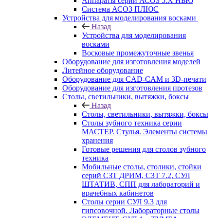
Аппараты серии АСОЗ 5.Х НЬЮ
Система АСОЗ ПЛЮС
Устройства для моделирования восками
Назад
Устройства для моделирования
восками
Восковые промежуточные звенья
Оборудование для изготовления моделей
Литейное оборудование
Оборудование для CAD-CAM и 3D-печати
Оборудование для изготовления протезов
Cтолы, светильники, вытяжки, боксы
Назад
Cтолы, светильники, вытяжки, боксы
Столы зубного техника серии
МАСТЕР. Стулья. Элементы системы
хранения
Готовые решения для столов зубного
техника
Мобильные столы, столики, стойки
серий СЗТ ДРИМ, СЗТ 7.2, СУЛ
ШТАТИВ, СПП для лабораторий и
врачебных кабинетов
Столы серии СУЛ 9.3 для
гипсовочной. Лабораторные столы