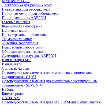
вытяжек УПЗ 7.2
Электроника для рабочих мест
Пневматика для рабочих мест
Полезные мелочи для рабочих мест
Принадлежности АВЕРОН
Готовые решения
Керамическая облицовка
Полимеризация
Пресскерамика и облицовка
Термопрессование
Литейная лаборатория
Гипсовочная лаборатория
Оборудование для терапии
Сувенирная продукция АВЕРОН
Имплантация MIS
Имплантаты
Супраструктуры
Ортопедические элементы для имплантов с коническим
соединением - C1,V3
Ортопедические элементы для имплантов с шестигранным
соединением - SEVEN,M4
Наборы
Биоматериалы
CAD/CAM
Ортопедические элементы для CAD/CAM для имплантатов с