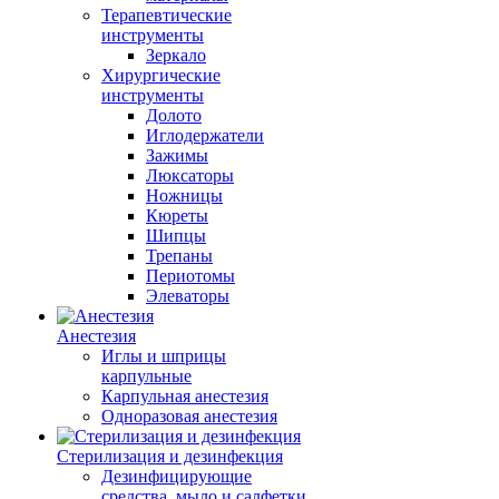
Терапевтические
инструменты
Зеркало
Хирургические
инструменты
Долото
Иглодержатели
Зажимы
Люксаторы
Ножницы
Кюреты
Шипцы
Трепаны
Периотомы
Элеваторы
Анестезия
Иглы и шприцы
карпульные
Карпульная анестезия
Одноразовая анестезия
Стерилизация и дезинфекция
Дезинфицирующие
средства, мыло и салфетки