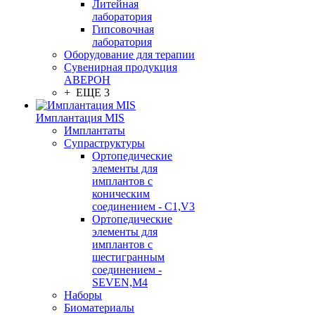
Литейная
лаборатория
Гипсовочная
лаборатория
Оборудование для терапии
Сувенирная продукция
АВЕРОН
+ ЕЩЕ 3
Имплантация MIS
Имплантаты
Супраструктуры
Ортопедические
элементы для
имплантов с
коническим
соединением - C1,V3
Ортопедические
элементы для
имплантов с
шестигранным
соединением -
SEVEN,M4
Наборы
Биоматериалы