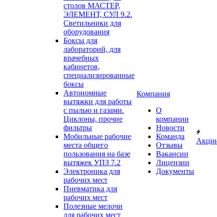
столов МАСТЕР,
ЭЛЕМЕНТ, СУЛ 9.2.
Светильники для
оборудования
Боксы для
лабораторий, для
врачебных
кабинетов,
специализированные
боксы
Автономные
Компания
вытяжки для работы
с пылью и газами.
О
Циклоны, прочие
компании
фильтры
Новости
Мобильные рабочие
Команда
Акци
места общего
Отзывы
пользования на базе
Вакансии
вытяжек УПЗ 7.2
Лицензии
Электроника для
Документы
рабочих мест
Пневматика для
рабочих мест
Полезные мелочи
для рабочих мест