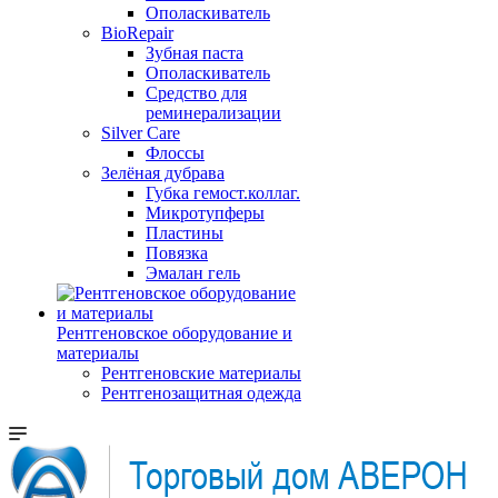
Ополаскиватель
BioRepair
Зубная паста
Ополаскиватель
Средство для
реминерализации
Silver Care
Флоссы
Зелёная дубрава
Губка гемост.коллаг.
Микротупферы
Пластины
Повязка
Эмалан гель
Рентгеновское оборудование и
материалы
Рентгеновские материалы
Рентгенозащитная одежда