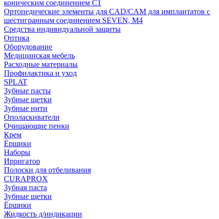
коническим соединением С1
Ортопедические элементы для CAD/CAM для имплантатов с
шестигранным соединением SEVEN, М4
Средства индивидуальной защиты
Оптика
Оборудование
Медицинская мебель
Расходные материалы
Профилактика и уход
SPLAT
Зубные пасты
Зубные щетки
Зубные нити
Ополаскиватели
Очищающие пенки
Крем
Ёршики
Наборы
Ирригатор
Полоски для отбеливания
CURAPROX
Зубная паста
Зубные щетки
Ёршики
Жидкость д/индикации