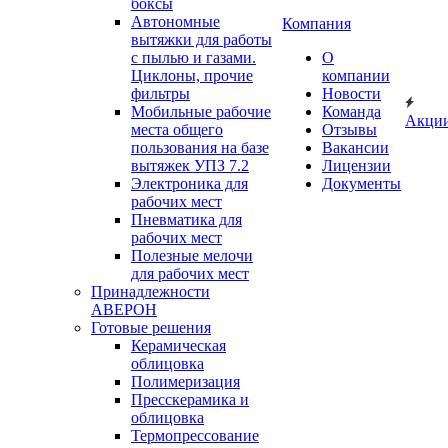
боксы
Автономные
Компания
вытяжки для работы
с пылью и газами.
О
Циклоны, прочие
компании
фильтры
Новости
Мобильные рабочие
Команда
Акци
места общего
Отзывы
пользования на базе
Вакансии
вытяжек УПЗ 7.2
Лицензии
Электроника для
Документы
рабочих мест
Пневматика для
рабочих мест
Полезные мелочи
для рабочих мест
Принадлежности
АВЕРОН
Готовые решения
Керамическая
облицовка
Полимеризация
Пресскерамика и
облицовка
Термопрессование