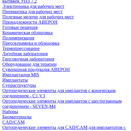
вытяжек УПЗ 7.2
Электроника для рабочих мест
Пневматика для рабочих мест
Полезные мелочи для рабочих мест
Принадлежности АВЕРОН
Готовые решения
Керамическая облицовка
Полимеризация
Пресскерамика и облицовка
Термопрессование
Литейная лаборатория
Гипсовочная лаборатория
Оборудование для терапии
Сувенирная продукция АВЕРОН
Имплантация MIS
Имплантаты
Супраструктуры
Ортопедические элементы для имплантов с коническим
соединением - C1,V3
Ортопедические элементы для имплантов с шестигранным
соединением - SEVEN,M4
Наборы
Биоматериалы
CAD/CAM
Ортопедические элементы для CAD/CAM для имплантатов с