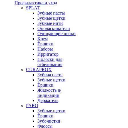
Профилактика и уход
SPLAT
Зубные пасты
Зубные щетки
Зубные нити
Ополаскиватели
Очищающие пенки
Крем
Ёршики
Наборы
Ирригатор
Полоски для
отбеливания
CURAPROX
Зубная паста
Зубные щетки
Ёршики
Жидкость д/
индикации
Держатель
PARO
Зубные щетки
Ёршики
Зубочистки
Флоссы