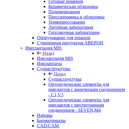
Готовые решения
Керамическая облицовка
Полимеризация
Пресскерамика и облицовка
Термопрессование
Литейная лаборатория
Гипсовочная лаборатория
Оборудование для терапии
Сувенирная продукция АВЕРОН
Имплантация MIS
Назад
Имплантация MIS
Имплантаты
Супраструктуры
Назад
Супраструктуры
Ортопедические элементы для
имплантов с коническим соединением
- C1,V3
Ортопедические элементы для
имплантов с шестигранным
соединением - SEVEN,M4
Наборы
Биоматериалы
CAD/CAM