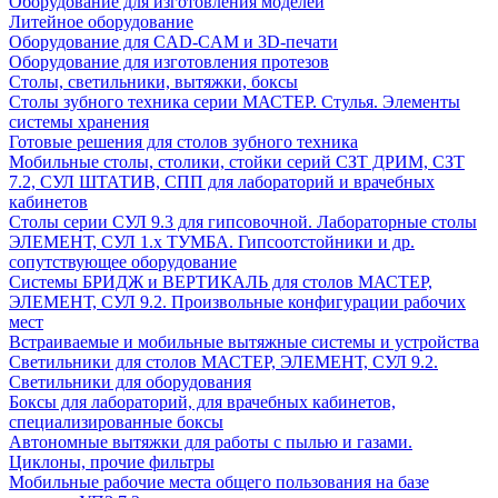
Оборудование для изготовления моделей
Литейное оборудование
Оборудование для CAD-CAM и 3D-печати
Оборудование для изготовления протезов
Cтолы, светильники, вытяжки, боксы
Столы зубного техника серии МАСТЕР. Стулья. Элементы
системы хранения
Готовые решения для столов зубного техника
Мобильные столы, столики, стойки серий СЗТ ДРИМ, СЗТ
7.2, СУЛ ШТАТИВ, СПП для лабораторий и врачебных
кабинетов
Столы серии СУЛ 9.3 для гипсовочной. Лабораторные столы
ЭЛЕМЕНТ, СУЛ 1.х ТУМБА. Гипсоотстойники и др.
сопутствующее оборудование
Системы БРИДЖ и ВЕРТИКАЛЬ для столов МАСТЕР,
ЭЛЕМЕНТ, СУЛ 9.2. Произвольные конфигурации рабочих
мест
Встраиваемые и мобильные вытяжные системы и устройства
Светильники для столов МАСТЕР, ЭЛЕМЕНТ, СУЛ 9.2.
Светильники для оборудования
Боксы для лабораторий, для врачебных кабинетов,
специализированные боксы
Автономные вытяжки для работы с пылью и газами.
Циклоны, прочие фильтры
Мобильные рабочие места общего пользования на базе