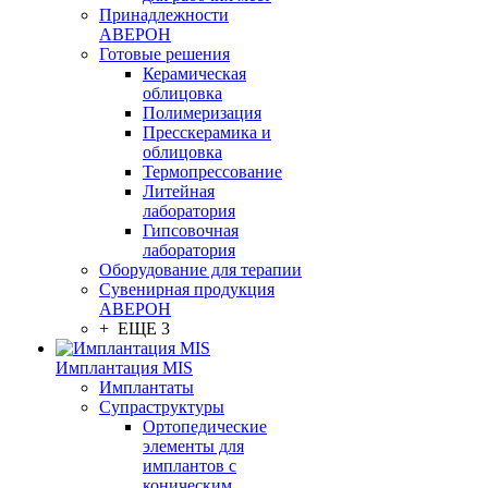
Принадлежности
АВЕРОН
Готовые решения
Керамическая
облицовка
Полимеризация
Пресскерамика и
облицовка
Термопрессование
Литейная
лаборатория
Гипсовочная
лаборатория
Оборудование для терапии
Сувенирная продукция
АВЕРОН
+ ЕЩЕ 3
Имплантация MIS
Имплантаты
Супраструктуры
Ортопедические
элементы для
имплантов с
коническим