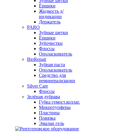
Зубные щетки
Ёршики
Жидкость д/
индикации
Держатель
PARO
Зубные щетки
Ёршики
Зубочистки
Флоссы
Ополаскиватель
BioRepair
Зубная паста
Ополаскиватель
Средство для
реминерализации
Silver Care
Флоссы
Зелёная дубрава
Губка гемост.коллаг.
Микротупферы
Пластины
Повязка
Эмалан гель