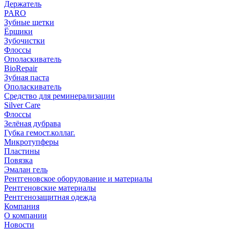
Держатель
PARO
Зубные щетки
Ёршики
Зубочистки
Флоссы
Ополаскиватель
BioRepair
Зубная паста
Ополаскиватель
Средство для реминерализации
Silver Care
Флоссы
Зелёная дубрава
Губка гемост.коллаг.
Микротупферы
Пластины
Повязка
Эмалан гель
Рентгеновское оборудование и материалы
Рентгеновские материалы
Рентгенозащитная одежда
Компания
О компании
Новости