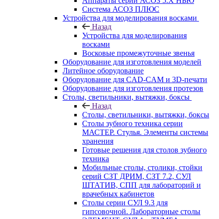
Аппараты серии АСОЗ 5.Х НЬЮ
Система АСОЗ ПЛЮС
Устройства для моделирования восками
Назад
Устройства для моделирования
восками
Восковые промежуточные звенья
Оборудование для изготовления моделей
Литейное оборудование
Оборудование для CAD-CAM и 3D-печати
Оборудование для изготовления протезов
Cтолы, светильники, вытяжки, боксы
Назад
Cтолы, светильники, вытяжки, боксы
Столы зубного техника серии
МАСТЕР. Стулья. Элементы системы
хранения
Готовые решения для столов зубного
техника
Мобильные столы, столики, стойки
серий СЗТ ДРИМ, СЗТ 7.2, СУЛ
ШТАТИВ, СПП для лабораторий и
врачебных кабинетов
Столы серии СУЛ 9.3 для
гипсовочной. Лабораторные столы