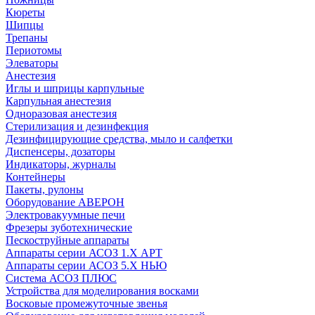
Кюреты
Шипцы
Трепаны
Периотомы
Элеваторы
Анестезия
Иглы и шприцы карпульные
Карпульная анестезия
Одноразовая анестезия
Стерилизация и дезинфекция
Дезинфицирующие средства, мыло и салфетки
Диспенсеры, дозаторы
Индикаторы, журналы
Контейнеры
Пакеты, рулоны
Оборудование АВЕРОН
Электровакуумные печи
Фрезеры зуботехнические
Пескоструйные аппараты
Аппараты серии АСОЗ 1.Х АРТ
Аппараты серии АСОЗ 5.Х НЬЮ
Система АСОЗ ПЛЮС
Устройства для моделирования восками
Восковые промежуточные звенья