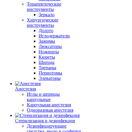
Терапевтические
инструменты
Зеркало
Хирургические
инструменты
Долото
Иглодержатели
Зажимы
Люксаторы
Ножницы
Кюреты
Шипцы
Трепаны
Периотомы
Элеваторы
Анестезия
Иглы и шприцы
карпульные
Карпульная анестезия
Одноразовая анестезия
Стерилизация и дезинфекция
Дезинфицирующие
средства, мыло и салфетки