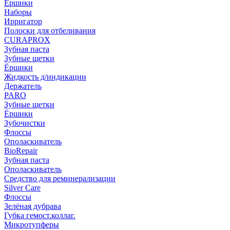
Ёршики
Наборы
Ирригатор
Полоски для отбеливания
CURAPROX
Зубная паста
Зубные щетки
Ёршики
Жидкость д/индикации
Держатель
PARO
Зубные щетки
Ёршики
Зубочистки
Флоссы
Ополаскиватель
BioRepair
Зубная паста
Ополаскиватель
Средство для реминерализации
Silver Care
Флоссы
Зелёная дубрава
Губка гемост.коллаг.
Микротупферы