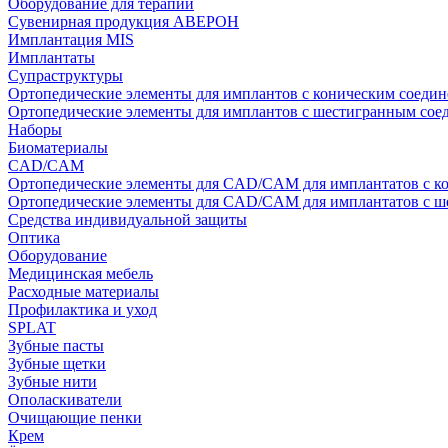
Оборудование для терапии
Сувенирная продукция АВЕРОН
Имплантация MIS
Имплантаты
Супраструктуры
Ортопедические элементы для имплантов с коническим соедин
Ортопедические элементы для имплантов с шестигранным со
Наборы
Биоматериалы
CAD/CAM
Ортопедические элементы для CAD/CAM для имплантатов с к
Ортопедические элементы для CAD/CAM для имплантатов с 
Средства индивидуальной защиты
Оптика
Оборудование
Медицинская мебель
Расходные материалы
Профилактика и уход
SPLAT
Зубные пасты
Зубные щетки
Зубные нити
Ополаскиватели
Очищающие пенки
Крем