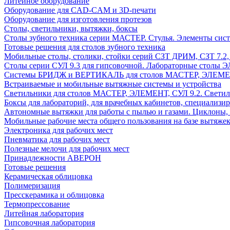
Литейное оборудование
Оборудование для CAD-CAM и 3D-печати
Оборудование для изготовления протезов
Cтолы, светильники, вытяжки, боксы
Столы зубного техника серии МАСТЕР. Стулья. Элементы сис
Готовые решения для столов зубного техника
Мобильные столы, столики, стойки серий СЗТ ДРИМ, СЗТ 7.2
Столы серии СУЛ 9.3 для гипсовочной. Лабораторные столы 
Системы БРИДЖ и ВЕРТИКАЛЬ для столов МАСТЕР, ЭЛЕМЕНТ,
Встраиваемые и мобильные вытяжные системы и устройства
Светильники для столов МАСТЕР, ЭЛЕМЕНТ, СУЛ 9.2. Светил
Боксы для лабораторий, для врачебных кабинетов, специализи
Автономные вытяжки для работы с пылью и газами. Циклоны,
Мобильные рабочие места общего пользования на базе вытяжек
Электроника для рабочих мест
Пневматика для рабочих мест
Полезные мелочи для рабочих мест
Принадлежности АВЕРОН
Готовые решения
Керамическая облицовка
Полимеризация
Пресскерамика и облицовка
Термопрессование
Литейная лаборатория
Гипсовочная лаборатория