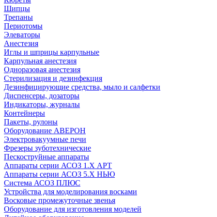
Шипцы
Трепаны
Периотомы
Элеваторы
Анестезия
Иглы и шприцы карпульные
Карпульная анестезия
Одноразовая анестезия
Стерилизация и дезинфекция
Дезинфицирующие средства, мыло и салфетки
Диспенсеры, дозаторы
Индикаторы, журналы
Контейнеры
Пакеты, рулоны
Оборудование АВЕРОН
Электровакуумные печи
Фрезеры зуботехнические
Пескоструйные аппараты
Аппараты серии АСОЗ 1.Х АРТ
Аппараты серии АСОЗ 5.Х НЬЮ
Система АСОЗ ПЛЮС
Устройства для моделирования восками
Восковые промежуточные звенья
Оборудование для изготовления моделей