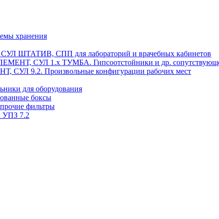
темы хранения
, СУЛ ШТАТИВ, СПП для лабораторий и врачебных кабинетов
ЭЛЕМЕНТ, СУЛ 1.х ТУМБА. Гипсоотстойники и др. сопутствующ
 СУЛ 9.2. Произвольные конфигурации рабочих мест
ьники для оборудования
рованные боксы
 прочие фильтры
 УПЗ 7.2