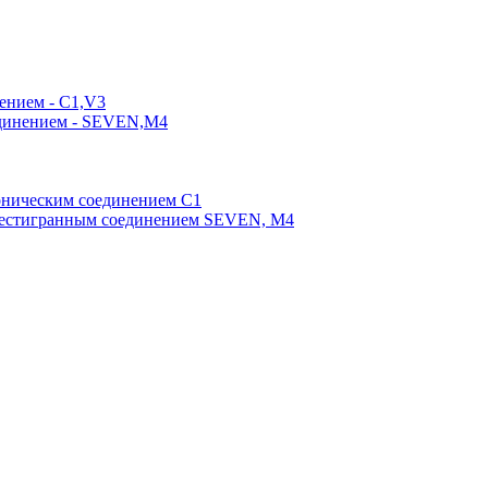
ением - C1,V3
единением - SEVEN,M4
оническим соединением С1
шестигранным соединением SEVEN, М4