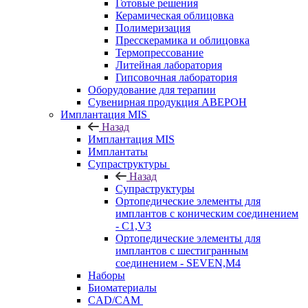
Готовые решения
Керамическая облицовка
Полимеризация
Пресскерамика и облицовка
Термопрессование
Литейная лаборатория
Гипсовочная лаборатория
Оборудование для терапии
Сувенирная продукция АВЕРОН
Имплантация MIS
Назад
Имплантация MIS
Имплантаты
Супраструктуры
Назад
Супраструктуры
Ортопедические элементы для
имплантов с коническим соединением
- C1,V3
Ортопедические элементы для
имплантов с шестигранным
соединением - SEVEN,M4
Наборы
Биоматериалы
CAD/CAM