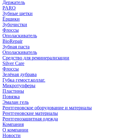
Держатель
PARO
Зубные щетки
Ёршики
Зубочистки
Флоссы
Ополаскиватель
BioRepair
Зубная паста
Ополаскиватель
Средство для реминерализации
Silver Care
Флоссы
Зелёная дубрава
Губка гемост.коллаг.
Микротупферы
Пластины
Повязка
Эмалан гель
Рентгеновское оборудование и материалы
Рентгеновские материалы
Рентгенозащитная одежда
Компания
О компании
Новости