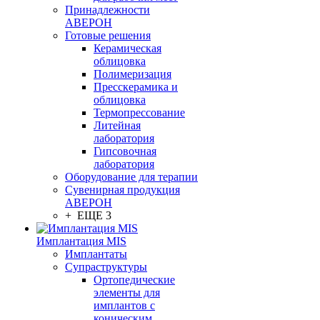
Принадлежности
АВЕРОН
Готовые решения
Керамическая
облицовка
Полимеризация
Пресскерамика и
облицовка
Термопрессование
Литейная
лаборатория
Гипсовочная
лаборатория
Оборудование для терапии
Сувенирная продукция
АВЕРОН
+ ЕЩЕ 3
Имплантация MIS
Имплантаты
Супраструктуры
Ортопедические
элементы для
имплантов с
коническим