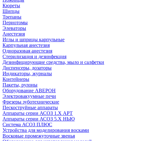
Кюреты
Шипцы
Трепаны
Периотомы
Элеваторы
Анестезия
Иглы и шприцы карпульные
Карпульная анестезия
Одноразовая анестезия
Стерилизация и дезинфекция
Дезинфицирующие средства, мыло и салфетки
Диспенсеры, дозаторы
Индикаторы, журналы
Контейнеры
Пакеты, рулоны
Оборудование АВЕРОН
Электровакуумные печи
Фрезеры зуботехнические
Пескоструйные аппараты
Аппараты серии АСОЗ 1.Х АРТ
Аппараты серии АСОЗ 5.Х НЬЮ
Система АСОЗ ПЛЮС
Устройства для моделирования восками
Восковые промежуточные звенья