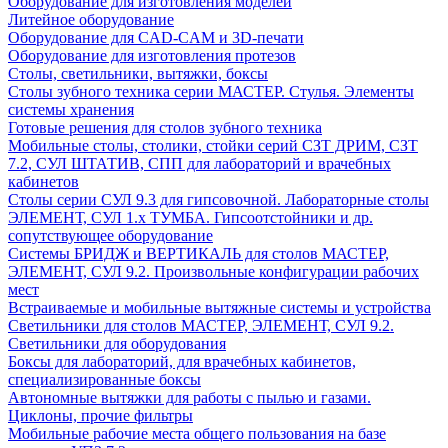
Оборудование для изготовления моделей
Литейное оборудование
Оборудование для CAD-CAM и 3D-печати
Оборудование для изготовления протезов
Cтолы, светильники, вытяжки, боксы
Столы зубного техника серии МАСТЕР. Стулья. Элементы
системы хранения
Готовые решения для столов зубного техника
Мобильные столы, столики, стойки серий СЗТ ДРИМ, СЗТ
7.2, СУЛ ШТАТИВ, СПП для лабораторий и врачебных
кабинетов
Столы серии СУЛ 9.3 для гипсовочной. Лабораторные столы
ЭЛЕМЕНТ, СУЛ 1.х ТУМБА. Гипсоотстойники и др.
сопутствующее оборудование
Системы БРИДЖ и ВЕРТИКАЛЬ для столов МАСТЕР,
ЭЛЕМЕНТ, СУЛ 9.2. Произвольные конфигурации рабочих
мест
Встраиваемые и мобильные вытяжные системы и устройства
Светильники для столов МАСТЕР, ЭЛЕМЕНТ, СУЛ 9.2.
Светильники для оборудования
Боксы для лабораторий, для врачебных кабинетов,
специализированные боксы
Автономные вытяжки для работы с пылью и газами.
Циклоны, прочие фильтры
Мобильные рабочие места общего пользования на базе