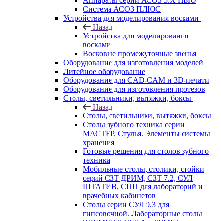
Аппараты серии АСОЗ 5.Х НЬЮ
Система АСОЗ ПЛЮС
Устройства для моделирования восками
Назад
Устройства для моделирования
восками
Восковые промежуточные звенья
Оборудование для изготовления моделей
Литейное оборудование
Оборудование для CAD-CAM и 3D-печати
Оборудование для изготовления протезов
Cтолы, светильники, вытяжки, боксы
Назад
Cтолы, светильники, вытяжки, боксы
Столы зубного техника серии
МАСТЕР. Стулья. Элементы системы
хранения
Готовые решения для столов зубного
техника
Мобильные столы, столики, стойки
серий СЗТ ДРИМ, СЗТ 7.2, СУЛ
ШТАТИВ, СПП для лабораторий и
врачебных кабинетов
Столы серии СУЛ 9.3 для
гипсовочной. Лабораторные столы