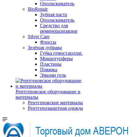
Ополаскиватель
BioRepair
Зубная паста
Ополаскиватель
Средство для
реминерализации
Silver Care
Флоссы
Зелёная дубрава
Губка гемост.коллаг.
Микротупферы
Пластины
Повязка
Эмалан гель
Рентгеновское оборудование и
материалы
Рентгеновские материалы
Рентгенозащитная одежда