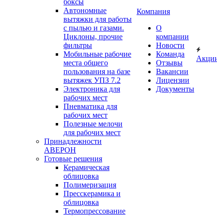
боксы
Автономные
Компания
вытяжки для работы
с пылью и газами.
О
Циклоны, прочие
компании
фильтры
Новости
Мобильные рабочие
Команда
Акци
места общего
Отзывы
пользования на базе
Вакансии
вытяжек УПЗ 7.2
Лицензии
Электроника для
Документы
рабочих мест
Пневматика для
рабочих мест
Полезные мелочи
для рабочих мест
Принадлежности
АВЕРОН
Готовые решения
Керамическая
облицовка
Полимеризация
Пресскерамика и
облицовка
Термопрессование