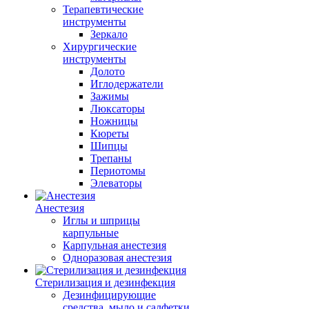
Терапевтические
инструменты
Зеркало
Хирургические
инструменты
Долото
Иглодержатели
Зажимы
Люксаторы
Ножницы
Кюреты
Шипцы
Трепаны
Периотомы
Элеваторы
Анестезия
Иглы и шприцы
карпульные
Карпульная анестезия
Одноразовая анестезия
Стерилизация и дезинфекция
Дезинфицирующие
средства, мыло и салфетки