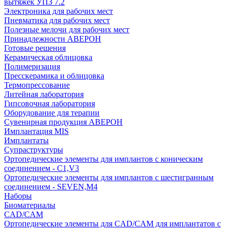
вытяжек УПЗ 7.2
Электроника для рабочих мест
Пневматика для рабочих мест
Полезные мелочи для рабочих мест
Принадлежности АВЕРОН
Готовые решения
Керамическая облицовка
Полимеризация
Пресскерамика и облицовка
Термопрессование
Литейная лаборатория
Гипсовочная лаборатория
Оборудование для терапии
Сувенирная продукция АВЕРОН
Имплантация MIS
Имплантаты
Супраструктуры
Ортопедические элементы для имплантов с коническим
соединением - C1,V3
Ортопедические элементы для имплантов с шестигранным
соединением - SEVEN,M4
Наборы
Биоматериалы
CAD/CAM
Ортопедические элементы для CAD/CAM для имплантатов с