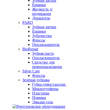
Зубные щетки
Ёршики
Жидкость д/
индикации
Держатель
PARO
Зубные щетки
Ёршики
Зубочистки
Флоссы
Ополаскиватель
BioRepair
Зубная паста
Ополаскиватель
Средство для
реминерализации
Silver Care
Флоссы
Зелёная дубрава
Губка гемост.коллаг.
Микротупферы
Пластины
Повязка
Эмалан гель