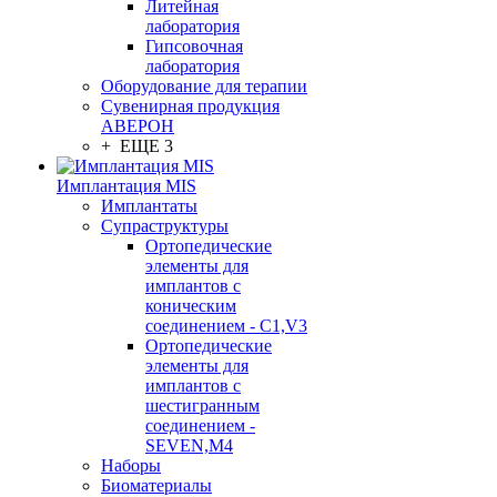
Литейная
лаборатория
Гипсовочная
лаборатория
Оборудование для терапии
Сувенирная продукция
АВЕРОН
+ ЕЩЕ 3
Имплантация MIS
Имплантаты
Супраструктуры
Ортопедические
элементы для
имплантов с
коническим
соединением - C1,V3
Ортопедические
элементы для
имплантов с
шестигранным
соединением -
SEVEN,M4
Наборы
Биоматериалы