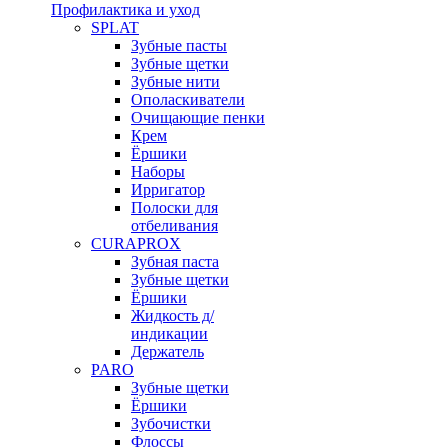
Профилактика и уход
SPLAT
Зубные пасты
Зубные щетки
Зубные нити
Ополаскиватели
Очищающие пенки
Крем
Ёршики
Наборы
Ирригатор
Полоски для
отбеливания
CURAPROX
Зубная паста
Зубные щетки
Ёршики
Жидкость д/
индикации
Держатель
PARO
Зубные щетки
Ёршики
Зубочистки
Флоссы