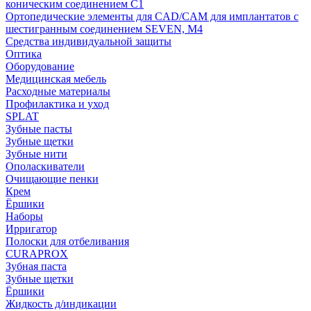
коническим соединением С1
Ортопедические элементы для CAD/CAM для имплантатов с
шестигранным соединением SEVEN, М4
Средства индивидуальной защиты
Оптика
Оборудование
Медицинская мебель
Расходные материалы
Профилактика и уход
SPLAT
Зубные пасты
Зубные щетки
Зубные нити
Ополаскиватели
Очищающие пенки
Крем
Ёршики
Наборы
Ирригатор
Полоски для отбеливания
CURAPROX
Зубная паста
Зубные щетки
Ёршики
Жидкость д/индикации