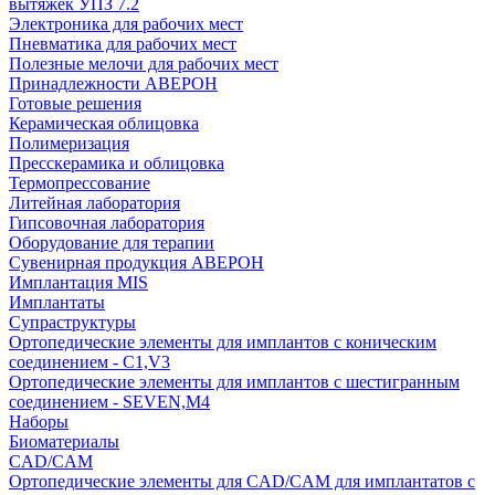
вытяжек УПЗ 7.2
Электроника для рабочих мест
Пневматика для рабочих мест
Полезные мелочи для рабочих мест
Принадлежности АВЕРОН
Готовые решения
Керамическая облицовка
Полимеризация
Пресскерамика и облицовка
Термопрессование
Литейная лаборатория
Гипсовочная лаборатория
Оборудование для терапии
Сувенирная продукция АВЕРОН
Имплантация MIS
Имплантаты
Супраструктуры
Ортопедические элементы для имплантов с коническим
соединением - C1,V3
Ортопедические элементы для имплантов с шестигранным
соединением - SEVEN,M4
Наборы
Биоматериалы
CAD/CAM
Ортопедические элементы для CAD/CAM для имплантатов с