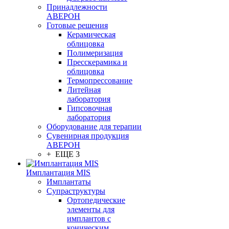
Принадлежности
АВЕРОН
Готовые решения
Керамическая
облицовка
Полимеризация
Пресскерамика и
облицовка
Термопрессование
Литейная
лаборатория
Гипсовочная
лаборатория
Оборудование для терапии
Сувенирная продукция
АВЕРОН
+ ЕЩЕ 3
Имплантация MIS
Имплантаты
Супраструктуры
Ортопедические
элементы для
имплантов с
коническим