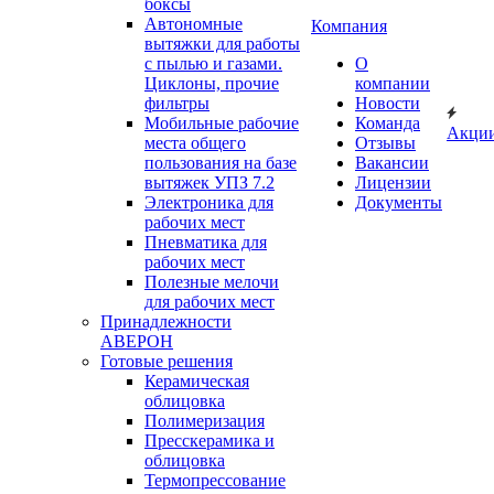
боксы
Автономные
Компания
вытяжки для работы
с пылью и газами.
О
Циклоны, прочие
компании
фильтры
Новости
Мобильные рабочие
Команда
Акци
места общего
Отзывы
пользования на базе
Вакансии
вытяжек УПЗ 7.2
Лицензии
Электроника для
Документы
рабочих мест
Пневматика для
рабочих мест
Полезные мелочи
для рабочих мест
Принадлежности
АВЕРОН
Готовые решения
Керамическая
облицовка
Полимеризация
Пресскерамика и
облицовка
Термопрессование