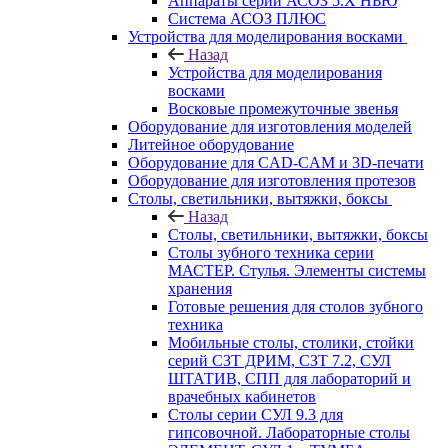
Аппараты серии АСОЗ 5.Х НЬЮ
Система АСОЗ ПЛЮС
Устройства для моделирования восками
Назад
Устройства для моделирования
восками
Восковые промежуточные звенья
Оборудование для изготовления моделей
Литейное оборудование
Оборудование для CAD-CAM и 3D-печати
Оборудование для изготовления протезов
Cтолы, светильники, вытяжки, боксы
Назад
Cтолы, светильники, вытяжки, боксы
Столы зубного техника серии
МАСТЕР. Стулья. Элементы системы
хранения
Готовые решения для столов зубного
техника
Мобильные столы, столики, стойки
серий СЗТ ДРИМ, СЗТ 7.2, СУЛ
ШТАТИВ, СПП для лабораторий и
врачебных кабинетов
Столы серии СУЛ 9.3 для
гипсовочной. Лабораторные столы