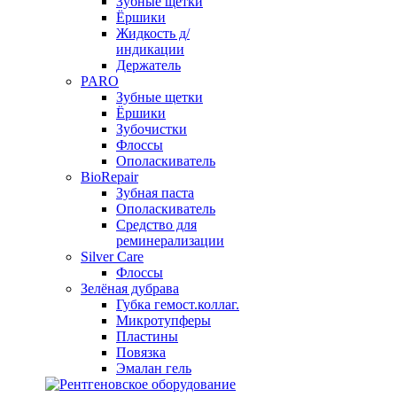
Зубные щетки
Ёршики
Жидкость д/
индикации
Держатель
PARO
Зубные щетки
Ёршики
Зубочистки
Флоссы
Ополаскиватель
BioRepair
Зубная паста
Ополаскиватель
Средство для
реминерализации
Silver Care
Флоссы
Зелёная дубрава
Губка гемост.коллаг.
Микротупферы
Пластины
Повязка
Эмалан гель