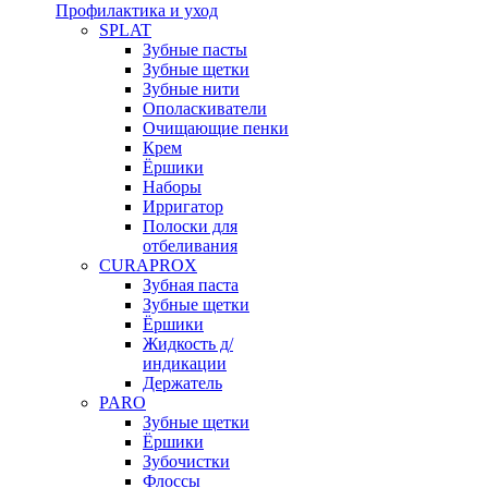
Профилактика и уход
SPLAT
Зубные пасты
Зубные щетки
Зубные нити
Ополаскиватели
Очищающие пенки
Крем
Ёршики
Наборы
Ирригатор
Полоски для
отбеливания
CURAPROX
Зубная паста
Зубные щетки
Ёршики
Жидкость д/
индикации
Держатель
PARO
Зубные щетки
Ёршики
Зубочистки
Флоссы