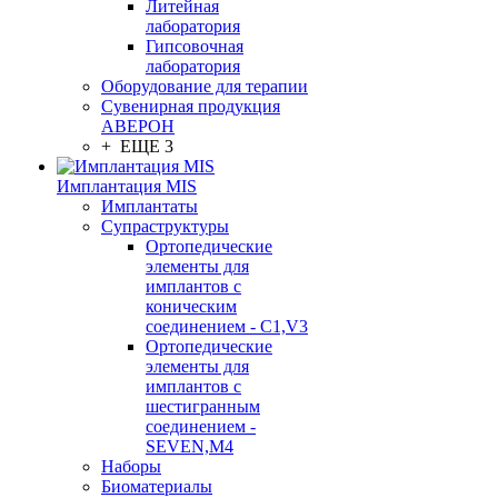
Литейная
лаборатория
Гипсовочная
лаборатория
Оборудование для терапии
Сувенирная продукция
АВЕРОН
+ ЕЩЕ 3
Имплантация MIS
Имплантаты
Супраструктуры
Ортопедические
элементы для
имплантов с
коническим
соединением - C1,V3
Ортопедические
элементы для
имплантов с
шестигранным
соединением -
SEVEN,M4
Наборы
Биоматериалы