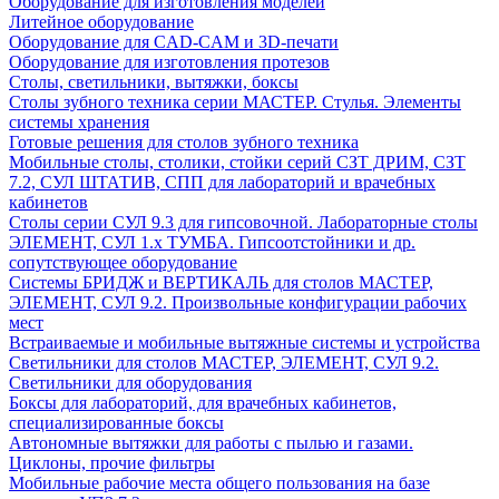
Оборудование для изготовления моделей
Литейное оборудование
Оборудование для CAD-CAM и 3D-печати
Оборудование для изготовления протезов
Cтолы, светильники, вытяжки, боксы
Столы зубного техника серии МАСТЕР. Стулья. Элементы
системы хранения
Готовые решения для столов зубного техника
Мобильные столы, столики, стойки серий СЗТ ДРИМ, СЗТ
7.2, СУЛ ШТАТИВ, СПП для лабораторий и врачебных
кабинетов
Столы серии СУЛ 9.3 для гипсовочной. Лабораторные столы
ЭЛЕМЕНТ, СУЛ 1.х ТУМБА. Гипсоотстойники и др.
сопутствующее оборудование
Системы БРИДЖ и ВЕРТИКАЛЬ для столов МАСТЕР,
ЭЛЕМЕНТ, СУЛ 9.2. Произвольные конфигурации рабочих
мест
Встраиваемые и мобильные вытяжные системы и устройства
Светильники для столов МАСТЕР, ЭЛЕМЕНТ, СУЛ 9.2.
Светильники для оборудования
Боксы для лабораторий, для врачебных кабинетов,
специализированные боксы
Автономные вытяжки для работы с пылью и газами.
Циклоны, прочие фильтры
Мобильные рабочие места общего пользования на базе