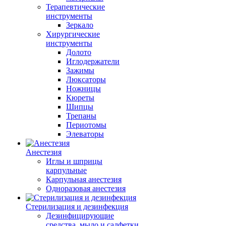
Терапевтические
инструменты
Зеркало
Хирургические
инструменты
Долото
Иглодержатели
Зажимы
Люксаторы
Ножницы
Кюреты
Шипцы
Трепаны
Периотомы
Элеваторы
Анестезия
Иглы и шприцы
карпульные
Карпульная анестезия
Одноразовая анестезия
Стерилизация и дезинфекция
Дезинфицирующие
средства, мыло и салфетки