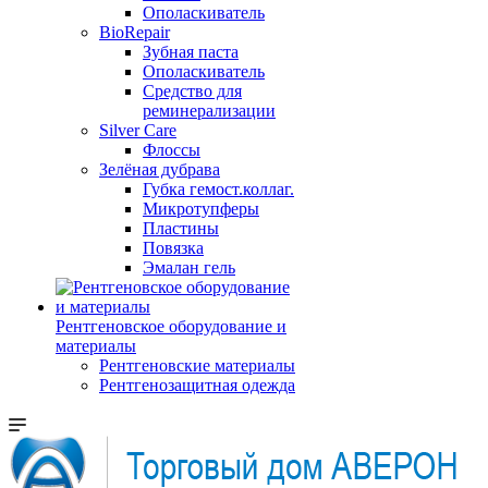
Ополаскиватель
BioRepair
Зубная паста
Ополаскиватель
Средство для
реминерализации
Silver Care
Флоссы
Зелёная дубрава
Губка гемост.коллаг.
Микротупферы
Пластины
Повязка
Эмалан гель
Рентгеновское оборудование и
материалы
Рентгеновские материалы
Рентгенозащитная одежда