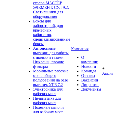
столов МАСТЕР,
ЭЛЕМЕНТ, СУЛ 9.2.
Светильники для
оборудования
Боксы для
лабораторий, для
врачебных
кабинетов,
специализированные
боксы
Автономные
Компания
вытяжки для работы
с пылью и газами.
О
Циклоны, прочие
компании
фильтры
Новости
Мобильные рабочие
Команда
Акци
места общего
Отзывы
пользования на базе
Вакансии
вытяжек УПЗ 7.2
Лицензии
Электроника для
Документы
рабочих мест
Пневматика для
рабочих мест
Полезные мелочи
для рабочих мест