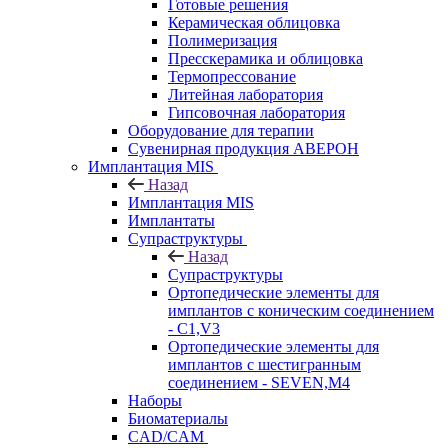
Готовые решения
Керамическая облицовка
Полимеризация
Пресскерамика и облицовка
Термопрессование
Литейная лаборатория
Гипсовочная лаборатория
Оборудование для терапии
Сувенирная продукция АВЕРОН
Имплантация MIS
Назад
Имплантация MIS
Имплантаты
Супраструктуры
Назад
Супраструктуры
Ортопедические элементы для
имплантов с коническим соединением
- C1,V3
Ортопедические элементы для
имплантов с шестигранным
соединением - SEVEN,M4
Наборы
Биоматериалы
CAD/CAM