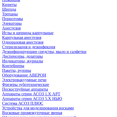
Кюреты
Шипцы
Трепаны
Периотомы
Элеваторы
Анестезия
Иглы и шприцы карпульные
Карпульная анестезия
Одноразовая анестезия
Стерилизация и дезинфекция
Дезинфицирующие средства, мыло и салфетки
Диспенсеры, дозаторы
Индикаторы, журналы
Контейнеры
Пакеты, рулоны
Оборудование АВЕРОН
Электровакуумные печи
Фрезеры зуботехнические
Пескоструйные аппараты
Аппараты серии АСОЗ 1.Х АРТ
Аппараты серии АСОЗ 5.Х НЬЮ
Система АСОЗ ПЛЮС
Устройства для моделирования восками
Восковые промежуточные звенья