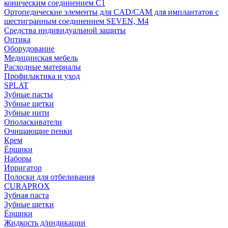
коническим соединением С1
Ортопедические элементы для CAD/CAM для имплантатов с
шестигранным соединением SEVEN, М4
Средства индивидуальной защиты
Оптика
Оборудование
Медицинская мебель
Расходные материалы
Профилактика и уход
SPLAT
Зубные пасты
Зубные щетки
Зубные нити
Ополаскиватели
Очищающие пенки
Крем
Ёршики
Наборы
Ирригатор
Полоски для отбеливания
CURAPROX
Зубная паста
Зубные щетки
Ёршики
Жидкость д/индикации