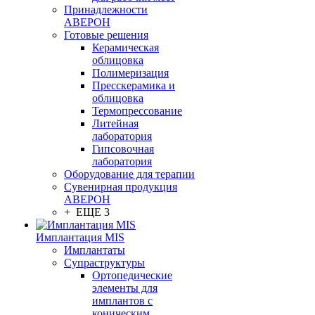
Принадлежности
АВЕРОН
Готовые решения
Керамическая
облицовка
Полимеризация
Пресскерамика и
облицовка
Термопрессование
Литейная
лаборатория
Гипсовочная
лаборатория
Оборудование для терапии
Сувенирная продукция
АВЕРОН
+ ЕЩЕ 3
Имплантация MIS
Имплантаты
Супраструктуры
Ортопедические
элементы для
имплантов с
коническим