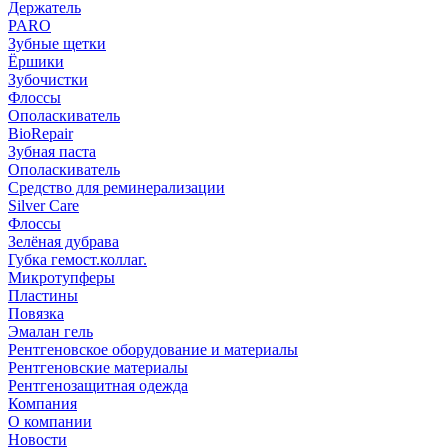
Держатель
PARO
Зубные щетки
Ёршики
Зубочистки
Флоссы
Ополаскиватель
BioRepair
Зубная паста
Ополаскиватель
Средство для реминерализации
Silver Care
Флоссы
Зелёная дубрава
Губка гемост.коллаг.
Микротупферы
Пластины
Повязка
Эмалан гель
Рентгеновское оборудование и материалы
Рентгеновские материалы
Рентгенозащитная одежда
Компания
О компании
Новости