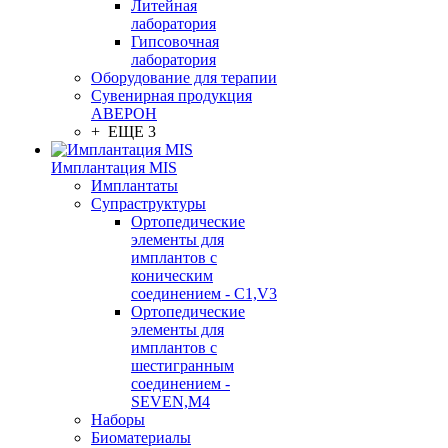
Литейная
лаборатория
Гипсовочная
лаборатория
Оборудование для терапии
Сувенирная продукция
АВЕРОН
+ ЕЩЕ 3
Имплантация MIS
Имплантаты
Супраструктуры
Ортопедические
элементы для
имплантов с
коническим
соединением - C1,V3
Ортопедические
элементы для
имплантов с
шестигранным
соединением -
SEVEN,M4
Наборы
Биоматериалы