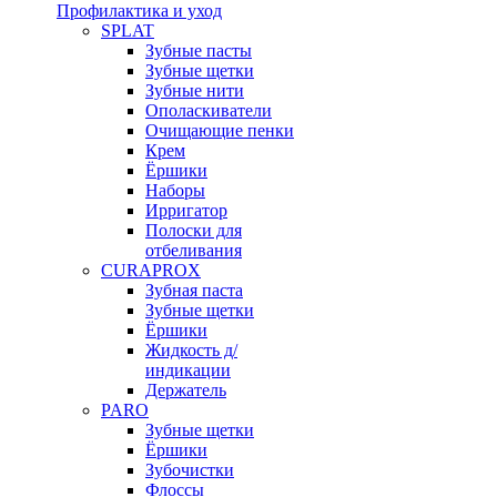
Профилактика и уход
SPLAT
Зубные пасты
Зубные щетки
Зубные нити
Ополаскиватели
Очищающие пенки
Крем
Ёршики
Наборы
Ирригатор
Полоски для
отбеливания
CURAPROX
Зубная паста
Зубные щетки
Ёршики
Жидкость д/
индикации
Держатель
PARO
Зубные щетки
Ёршики
Зубочистки
Флоссы