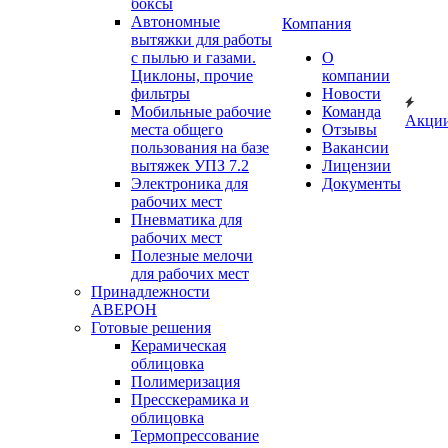
боксы
Автономные
Компания
вытяжки для работы
с пылью и газами.
О
Циклоны, прочие
компании
фильтры
Новости
Мобильные рабочие
Команда
Акци
места общего
Отзывы
пользования на базе
Вакансии
вытяжек УПЗ 7.2
Лицензии
Электроника для
Документы
рабочих мест
Пневматика для
рабочих мест
Полезные мелочи
для рабочих мест
Принадлежности
АВЕРОН
Готовые решения
Керамическая
облицовка
Полимеризация
Пресскерамика и
облицовка
Термопрессование