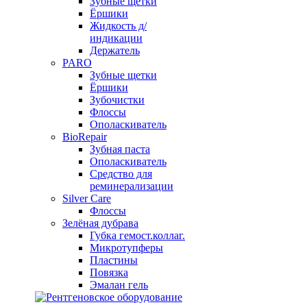
Зубные щетки
Ёршики
Жидкость д/
индикации
Держатель
PARO
Зубные щетки
Ёршики
Зубочистки
Флоссы
Ополаскиватель
BioRepair
Зубная паста
Ополаскиватель
Средство для
реминерализации
Silver Care
Флоссы
Зелёная дубрава
Губка гемост.коллаг.
Микротупферы
Пластины
Повязка
Эмалан гель