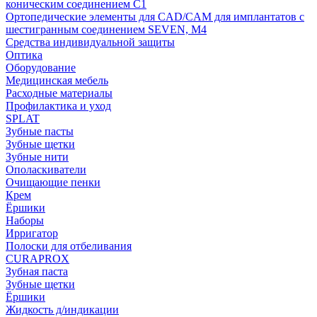
коническим соединением С1
Ортопедические элементы для CAD/CAM для имплантатов с
шестигранным соединением SEVEN, М4
Средства индивидуальной защиты
Оптика
Оборудование
Медицинская мебель
Расходные материалы
Профилактика и уход
SPLAT
Зубные пасты
Зубные щетки
Зубные нити
Ополаскиватели
Очищающие пенки
Крем
Ёршики
Наборы
Ирригатор
Полоски для отбеливания
CURAPROX
Зубная паста
Зубные щетки
Ёршики
Жидкость д/индикации