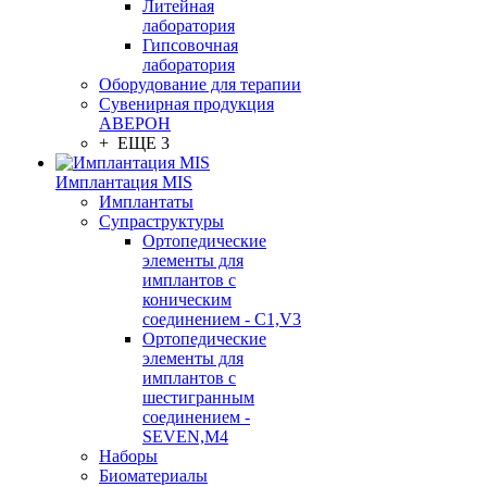
Литейная
лаборатория
Гипсовочная
лаборатория
Оборудование для терапии
Сувенирная продукция
АВЕРОН
+ ЕЩЕ 3
Имплантация MIS
Имплантаты
Супраструктуры
Ортопедические
элементы для
имплантов с
коническим
соединением - C1,V3
Ортопедические
элементы для
имплантов с
шестигранным
соединением -
SEVEN,M4
Наборы
Биоматериалы