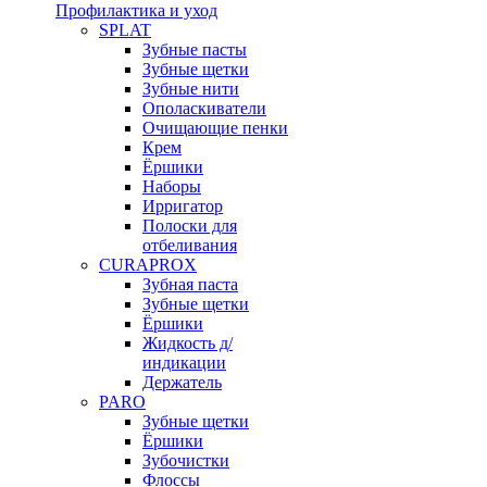
Профилактика и уход
SPLAT
Зубные пасты
Зубные щетки
Зубные нити
Ополаскиватели
Очищающие пенки
Крем
Ёршики
Наборы
Ирригатор
Полоски для
отбеливания
CURAPROX
Зубная паста
Зубные щетки
Ёршики
Жидкость д/
индикации
Держатель
PARO
Зубные щетки
Ёршики
Зубочистки
Флоссы