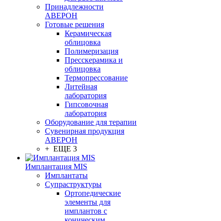
Принадлежности
АВЕРОН
Готовые решения
Керамическая
облицовка
Полимеризация
Пресскерамика и
облицовка
Термопрессование
Литейная
лаборатория
Гипсовочная
лаборатория
Оборудование для терапии
Сувенирная продукция
АВЕРОН
+ ЕЩЕ 3
Имплантация MIS
Имплантаты
Супраструктуры
Ортопедические
элементы для
имплантов с
коническим