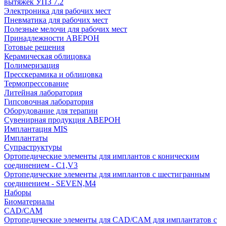
вытяжек УПЗ 7.2
Электроника для рабочих мест
Пневматика для рабочих мест
Полезные мелочи для рабочих мест
Принадлежности АВЕРОН
Готовые решения
Керамическая облицовка
Полимеризация
Пресскерамика и облицовка
Термопрессование
Литейная лаборатория
Гипсовочная лаборатория
Оборудование для терапии
Сувенирная продукция АВЕРОН
Имплантация MIS
Имплантаты
Супраструктуры
Ортопедические элементы для имплантов с коническим
соединением - C1,V3
Ортопедические элементы для имплантов с шестигранным
соединением - SEVEN,M4
Наборы
Биоматериалы
CAD/CAM
Ортопедические элементы для CAD/CAM для имплантатов с