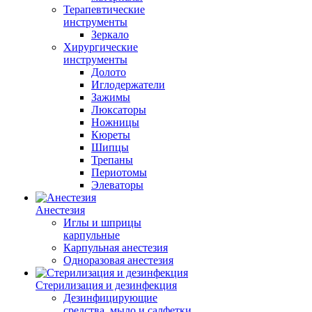
Терапевтические
инструменты
Зеркало
Хирургические
инструменты
Долото
Иглодержатели
Зажимы
Люксаторы
Ножницы
Кюреты
Шипцы
Трепаны
Периотомы
Элеваторы
Анестезия
Иглы и шприцы
карпульные
Карпульная анестезия
Одноразовая анестезия
Стерилизация и дезинфекция
Дезинфицирующие
средства, мыло и салфетки