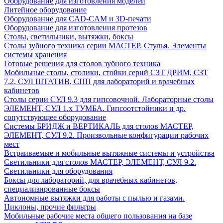
Оборудование для изготовления моделей
Литейное оборудование
Оборудование для CAD-CAM и 3D-печати
Оборудование для изготовления протезов
Cтолы, светильники, вытяжки, боксы
Столы зубного техника серии МАСТЕР. Стулья. Элементы
системы хранения
Готовые решения для столов зубного техника
Мобильные столы, столики, стойки серий СЗТ ДРИМ, СЗТ
7.2, СУЛ ШТАТИВ, СПП для лабораторий и врачебных
кабинетов
Столы серии СУЛ 9.3 для гипсовочной. Лабораторные столы
ЭЛЕМЕНТ, СУЛ 1.х ТУМБА. Гипсоотстойники и др.
сопутствующее оборудование
Системы БРИДЖ и ВЕРТИКАЛЬ для столов МАСТЕР,
ЭЛЕМЕНТ, СУЛ 9.2. Произвольные конфигурации рабочих
мест
Встраиваемые и мобильные вытяжные системы и устройства
Светильники для столов МАСТЕР, ЭЛЕМЕНТ, СУЛ 9.2.
Светильники для оборудования
Боксы для лабораторий, для врачебных кабинетов,
специализированные боксы
Автономные вытяжки для работы с пылью и газами.
Циклоны, прочие фильтры
Мобильные рабочие места общего пользования на базе