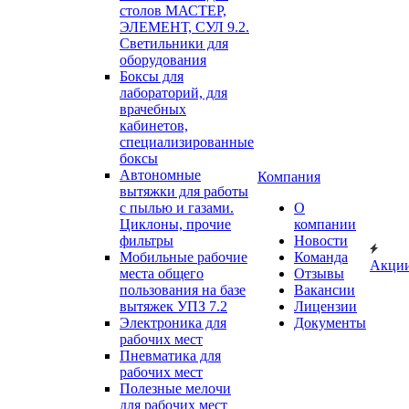
столов МАСТЕР,
ЭЛЕМЕНТ, СУЛ 9.2.
Светильники для
оборудования
Боксы для
лабораторий, для
врачебных
кабинетов,
специализированные
боксы
Автономные
Компания
вытяжки для работы
с пылью и газами.
О
Циклоны, прочие
компании
фильтры
Новости
Мобильные рабочие
Команда
Акци
места общего
Отзывы
пользования на базе
Вакансии
вытяжек УПЗ 7.2
Лицензии
Электроника для
Документы
рабочих мест
Пневматика для
рабочих мест
Полезные мелочи
для рабочих мест