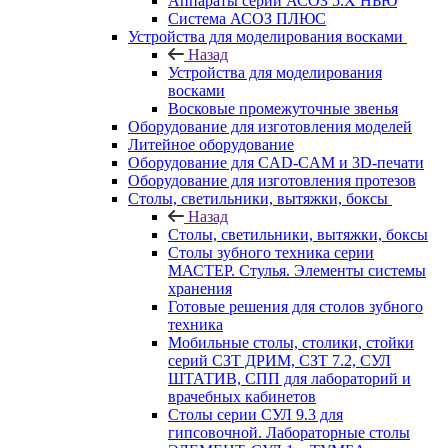
Аппараты серии АСОЗ 5.Х НЬЮ
Система АСОЗ ПЛЮС
Устройства для моделирования восками
Назад
Устройства для моделирования
восками
Восковые промежуточные звенья
Оборудование для изготовления моделей
Литейное оборудование
Оборудование для CAD-CAM и 3D-печати
Оборудование для изготовления протезов
Cтолы, светильники, вытяжки, боксы
Назад
Cтолы, светильники, вытяжки, боксы
Столы зубного техника серии
МАСТЕР. Стулья. Элементы системы
хранения
Готовые решения для столов зубного
техника
Мобильные столы, столики, стойки
серий СЗТ ДРИМ, СЗТ 7.2, СУЛ
ШТАТИВ, СПП для лабораторий и
врачебных кабинетов
Столы серии СУЛ 9.3 для
гипсовочной. Лабораторные столы