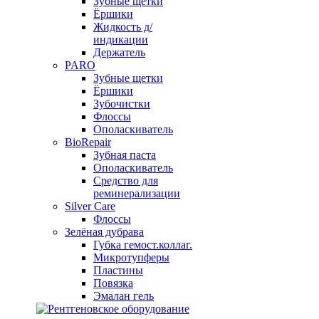
Зубные щетки
Ёршики
Жидкость д/
индикации
Держатель
PARO
Зубные щетки
Ёршики
Зубочистки
Флоссы
Ополаскиватель
BioRepair
Зубная паста
Ополаскиватель
Средство для
реминерализации
Silver Care
Флоссы
Зелёная дубрава
Губка гемост.коллаг.
Микротупферы
Пластины
Повязка
Эмалан гель