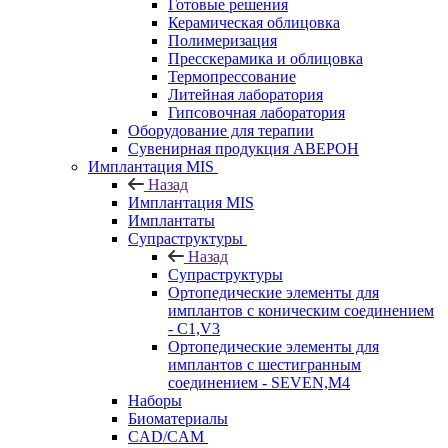
Готовые решения
Керамическая облицовка
Полимеризация
Пресскерамика и облицовка
Термопрессование
Литейная лаборатория
Гипсовочная лаборатория
Оборудование для терапии
Сувенирная продукция АВЕРОН
Имплантация MIS
Назад
Имплантация MIS
Имплантаты
Супраструктуры
Назад
Супраструктуры
Ортопедические элементы для
имплантов с коническим соединением
- C1,V3
Ортопедические элементы для
имплантов с шестигранным
соединением - SEVEN,M4
Наборы
Биоматериалы
CAD/CAM