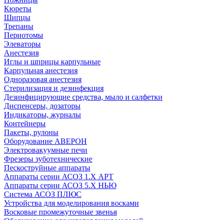
Кюреты
Шипцы
Трепаны
Периотомы
Элеваторы
Анестезия
Иглы и шприцы карпульные
Карпульная анестезия
Одноразовая анестезия
Стерилизация и дезинфекция
Дезинфицирующие средства, мыло и салфетки
Диспенсеры, дозаторы
Индикаторы, журналы
Контейнеры
Пакеты, рулоны
Оборудование АВЕРОН
Электровакуумные печи
Фрезеры зуботехнические
Пескоструйные аппараты
Аппараты серии АСОЗ 1.Х АРТ
Аппараты серии АСОЗ 5.Х НЬЮ
Система АСОЗ ПЛЮС
Устройства для моделирования восками
Восковые промежуточные звенья