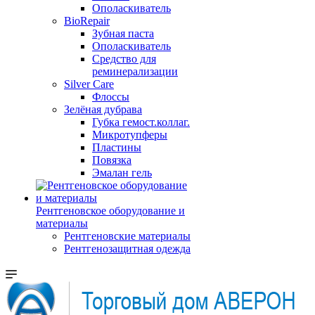
Ополаскиватель
BioRepair
Зубная паста
Ополаскиватель
Средство для
реминерализации
Silver Care
Флоссы
Зелёная дубрава
Губка гемост.коллаг.
Микротупферы
Пластины
Повязка
Эмалан гель
Рентгеновское оборудование и
материалы
Рентгеновские материалы
Рентгенозащитная одежда