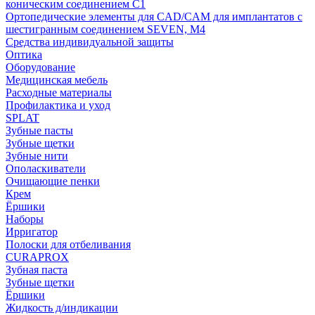
коническим соединением С1
Ортопедические элементы для CAD/CAM для имплантатов с
шестигранным соединением SEVEN, М4
Средства индивидуальной защиты
Оптика
Оборудование
Медицинская мебель
Расходные материалы
Профилактика и уход
SPLAT
Зубные пасты
Зубные щетки
Зубные нити
Ополаскиватели
Очищающие пенки
Крем
Ёршики
Наборы
Ирригатор
Полоски для отбеливания
CURAPROX
Зубная паста
Зубные щетки
Ёршики
Жидкость д/индикации