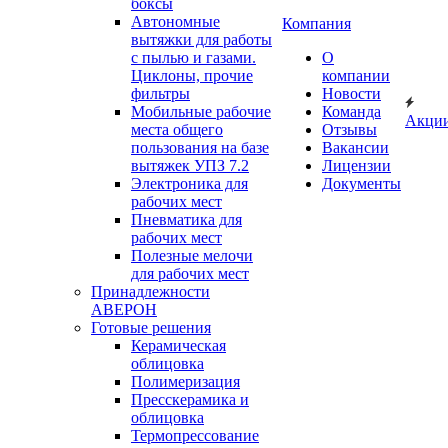
боксы
Автономные
Компания
вытяжки для работы
с пылью и газами.
О
Циклоны, прочие
компании
фильтры
Новости
Мобильные рабочие
Команда
Акци
места общего
Отзывы
пользования на базе
Вакансии
вытяжек УПЗ 7.2
Лицензии
Электроника для
Документы
рабочих мест
Пневматика для
рабочих мест
Полезные мелочи
для рабочих мест
Принадлежности
АВЕРОН
Готовые решения
Керамическая
облицовка
Полимеризация
Пресскерамика и
облицовка
Термопрессование