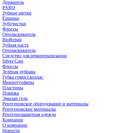
Держатель
PARO
Зубные щетки
Ёршики
Зубочистки
Флоссы
Ополаскиватель
BioRepair
Зубная паста
Ополаскиватель
Средство для реминерализации
Silver Care
Флоссы
Зелёная дубрава
Губка гемост.коллаг.
Микротупферы
Пластины
Повязка
Эмалан гель
Рентгеновское оборудование и материалы
Рентгеновские материалы
Рентгенозащитная одежда
Компания
О компании
Новости