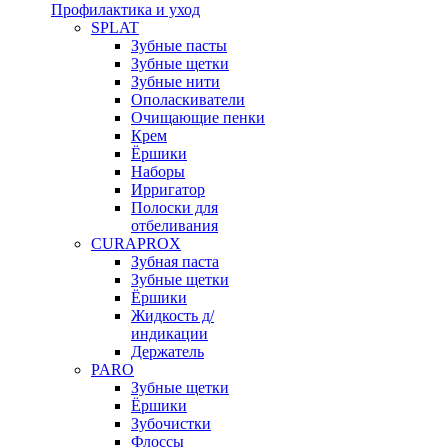
Профилактика и уход
SPLAT
Зубные пасты
Зубные щетки
Зубные нити
Ополаскиватели
Очищающие пенки
Крем
Ёршики
Наборы
Ирригатор
Полоски для
отбеливания
CURAPROX
Зубная паста
Зубные щетки
Ёршики
Жидкость д/
индикации
Держатель
PARO
Зубные щетки
Ёршики
Зубочистки
Флоссы