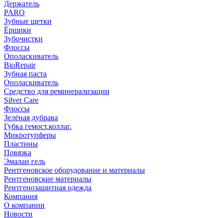
Держатель
PARO
Зубные щетки
Ёршики
Зубочистки
Флоссы
Ополаскиватель
BioRepair
Зубная паста
Ополаскиватель
Средство для реминерализации
Silver Care
Флоссы
Зелёная дубрава
Губка гемост.коллаг.
Микротупферы
Пластины
Повязка
Эмалан гель
Рентгеновское оборудование и материалы
Рентгеновские материалы
Рентгенозащитная одежда
Компания
О компании
Новости