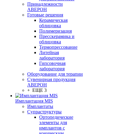
Принадлежности
АВЕРОН
Готовые решения
Керамическая
облицовка
Полимеризация
Пресскерамика и
облицовка
Термопрессование
Литейная
лаборатория
Гипсовочная
лаборатория
Оборудование для терапии
Сувенирная продукция
АВЕРОН
+ ЕЩЕ 3
Имплантация MIS
Имплантаты
Супраструктуры
Ортопедические
элементы для
имплантов с
коническим