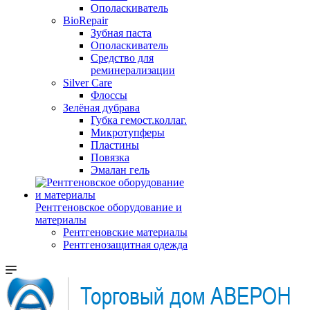
Ополаскиватель
BioRepair
Зубная паста
Ополаскиватель
Средство для
реминерализации
Silver Care
Флоссы
Зелёная дубрава
Губка гемост.коллаг.
Микротупферы
Пластины
Повязка
Эмалан гель
Рентгеновское оборудование и
материалы
Рентгеновские материалы
Рентгенозащитная одежда