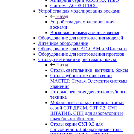
Аппараты серии АСОЗ 5.Х НЬЮ
Система АСОЗ ПЛЮС
Устройства для моделирования восками
Назад
Устройства для моделирования
восками
Восковые промежуточные звенья
Оборудование для изготовления моделей
Литейное оборудование
Оборудование для CAD-CAM и 3D-печати
Оборудование для изготовления протезов
Cтолы, светильники, вытяжки, боксы
Назад
Cтолы, светильники, вытяжки, боксы
Столы зубного техника серии
МАСТЕР. Стулья. Элементы системы
хранения
Готовые решения для столов зубного
техника
Мобильные столы, столики, стойки
серий СЗТ ДРИМ, СЗТ 7.2, СУЛ
ШТАТИВ, СПП для лабораторий и
врачебных кабинетов
Столы серии СУЛ 9.3 для
гипсовочной. Лабораторные столы