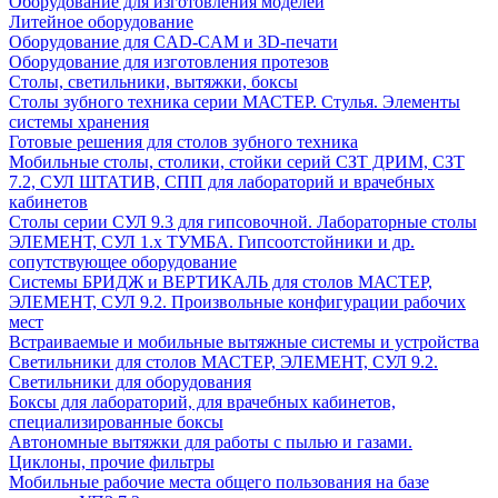
Оборудование для изготовления моделей
Литейное оборудование
Оборудование для CAD-CAM и 3D-печати
Оборудование для изготовления протезов
Cтолы, светильники, вытяжки, боксы
Столы зубного техника серии МАСТЕР. Стулья. Элементы
системы хранения
Готовые решения для столов зубного техника
Мобильные столы, столики, стойки серий СЗТ ДРИМ, СЗТ
7.2, СУЛ ШТАТИВ, СПП для лабораторий и врачебных
кабинетов
Столы серии СУЛ 9.3 для гипсовочной. Лабораторные столы
ЭЛЕМЕНТ, СУЛ 1.х ТУМБА. Гипсоотстойники и др.
сопутствующее оборудование
Системы БРИДЖ и ВЕРТИКАЛЬ для столов МАСТЕР,
ЭЛЕМЕНТ, СУЛ 9.2. Произвольные конфигурации рабочих
мест
Встраиваемые и мобильные вытяжные системы и устройства
Светильники для столов МАСТЕР, ЭЛЕМЕНТ, СУЛ 9.2.
Светильники для оборудования
Боксы для лабораторий, для врачебных кабинетов,
специализированные боксы
Автономные вытяжки для работы с пылью и газами.
Циклоны, прочие фильтры
Мобильные рабочие места общего пользования на базе