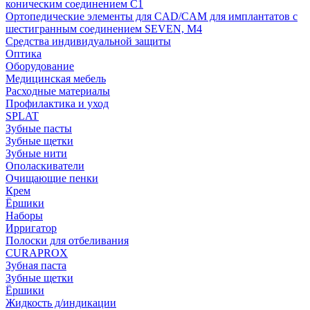
коническим соединением С1
Ортопедические элементы для CAD/CAM для имплантатов с
шестигранным соединением SEVEN, М4
Средства индивидуальной защиты
Оптика
Оборудование
Медицинская мебель
Расходные материалы
Профилактика и уход
SPLAT
Зубные пасты
Зубные щетки
Зубные нити
Ополаскиватели
Очищающие пенки
Крем
Ёршики
Наборы
Ирригатор
Полоски для отбеливания
CURAPROX
Зубная паста
Зубные щетки
Ёршики
Жидкость д/индикации