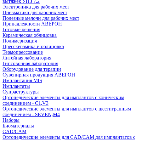
вытяжек УПЗ 7.2
Электроника для рабочих мест
Пневматика для рабочих мест
Полезные мелочи для рабочих мест
Принадлежности АВЕРОН
Готовые решения
Керамическая облицовка
Полимеризация
Пресскерамика и облицовка
Термопрессование
Литейная лаборатория
Гипсовочная лаборатория
Оборудование для терапии
Сувенирная продукция АВЕРОН
Имплантация MIS
Имплантаты
Супраструктуры
Ортопедические элементы для имплантов с коническим
соединением - C1,V3
Ортопедические элементы для имплантов с шестигранным
соединением - SEVEN,M4
Наборы
Биоматериалы
CAD/CAM
Ортопедические элементы для CAD/CAM для имплантатов с