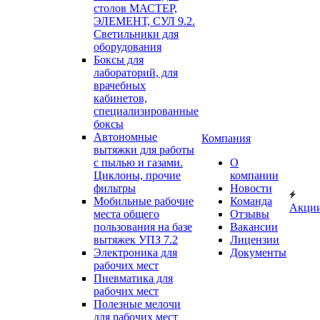
столов МАСТЕР,
ЭЛЕМЕНТ, СУЛ 9.2.
Светильники для
оборудования
Боксы для
лабораторий, для
врачебных
кабинетов,
специализированные
боксы
Автономные
Компания
вытяжки для работы
с пылью и газами.
О
Циклоны, прочие
компании
фильтры
Новости
Мобильные рабочие
Команда
Акци
места общего
Отзывы
пользования на базе
Вакансии
вытяжек УПЗ 7.2
Лицензии
Электроника для
Документы
рабочих мест
Пневматика для
рабочих мест
Полезные мелочи
для рабочих мест