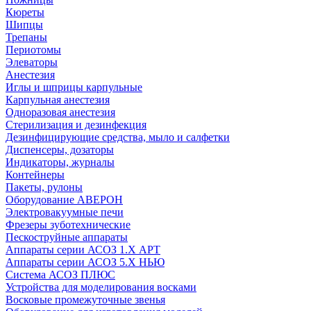
Кюреты
Шипцы
Трепаны
Периотомы
Элеваторы
Анестезия
Иглы и шприцы карпульные
Карпульная анестезия
Одноразовая анестезия
Стерилизация и дезинфекция
Дезинфицирующие средства, мыло и салфетки
Диспенсеры, дозаторы
Индикаторы, журналы
Контейнеры
Пакеты, рулоны
Оборудование АВЕРОН
Электровакуумные печи
Фрезеры зуботехнические
Пескоструйные аппараты
Аппараты серии АСОЗ 1.Х АРТ
Аппараты серии АСОЗ 5.Х НЬЮ
Система АСОЗ ПЛЮС
Устройства для моделирования восками
Восковые промежуточные звенья