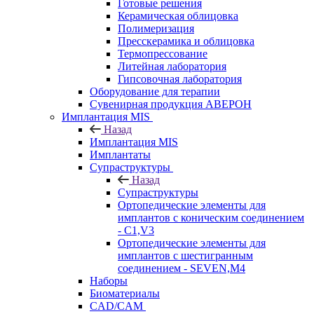
Готовые решения
Керамическая облицовка
Полимеризация
Пресскерамика и облицовка
Термопрессование
Литейная лаборатория
Гипсовочная лаборатория
Оборудование для терапии
Сувенирная продукция АВЕРОН
Имплантация MIS
Назад
Имплантация MIS
Имплантаты
Супраструктуры
Назад
Супраструктуры
Ортопедические элементы для
имплантов с коническим соединением
- C1,V3
Ортопедические элементы для
имплантов с шестигранным
соединением - SEVEN,M4
Наборы
Биоматериалы
CAD/CAM