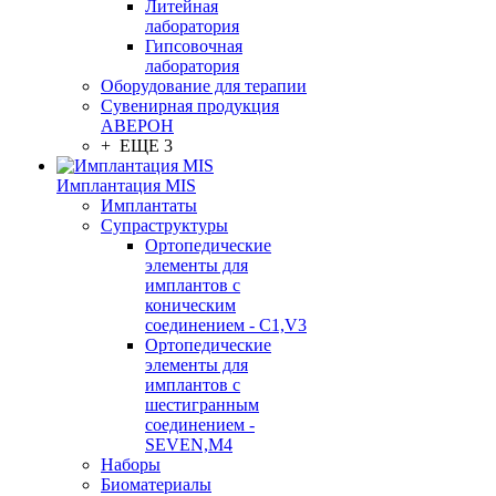
Литейная
лаборатория
Гипсовочная
лаборатория
Оборудование для терапии
Сувенирная продукция
АВЕРОН
+ ЕЩЕ 3
Имплантация MIS
Имплантаты
Супраструктуры
Ортопедические
элементы для
имплантов с
коническим
соединением - C1,V3
Ортопедические
элементы для
имплантов с
шестигранным
соединением -
SEVEN,M4
Наборы
Биоматериалы