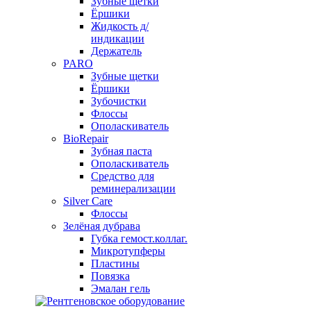
Зубные щетки
Ёршики
Жидкость д/
индикации
Держатель
PARO
Зубные щетки
Ёршики
Зубочистки
Флоссы
Ополаскиватель
BioRepair
Зубная паста
Ополаскиватель
Средство для
реминерализации
Silver Care
Флоссы
Зелёная дубрава
Губка гемост.коллаг.
Микротупферы
Пластины
Повязка
Эмалан гель