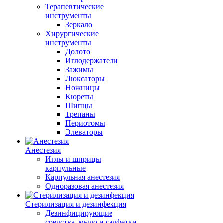
Терапевтические
инструменты
Зеркало
Хирургические
инструменты
Долото
Иглодержатели
Зажимы
Люксаторы
Ножницы
Кюреты
Шипцы
Трепаны
Периотомы
Элеваторы
Анестезия
Иглы и шприцы
карпульные
Карпульная анестезия
Одноразовая анестезия
Стерилизация и дезинфекция
Дезинфицирующие
средства, мыло и салфетки