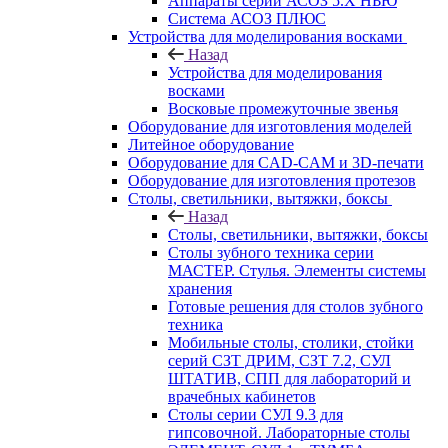
Аппараты серии АСОЗ 5.Х НЬЮ
Система АСОЗ ПЛЮС
Устройства для моделирования восками
Назад
Устройства для моделирования
восками
Восковые промежуточные звенья
Оборудование для изготовления моделей
Литейное оборудование
Оборудование для CAD-CAM и 3D-печати
Оборудование для изготовления протезов
Cтолы, светильники, вытяжки, боксы
Назад
Cтолы, светильники, вытяжки, боксы
Столы зубного техника серии
МАСТЕР. Стулья. Элементы системы
хранения
Готовые решения для столов зубного
техника
Мобильные столы, столики, стойки
серий СЗТ ДРИМ, СЗТ 7.2, СУЛ
ШТАТИВ, СПП для лабораторий и
врачебных кабинетов
Столы серии СУЛ 9.3 для
гипсовочной. Лабораторные столы