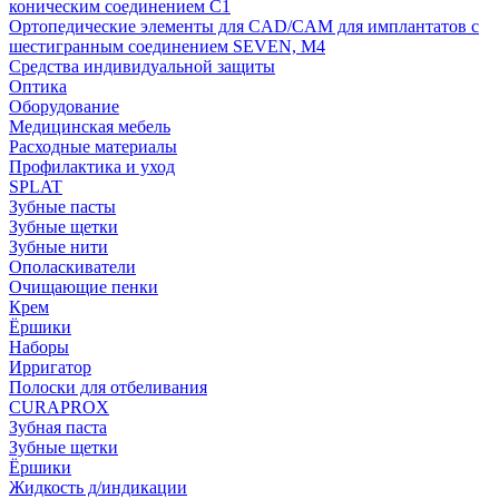
коническим соединением С1
Ортопедические элементы для CAD/CAM для имплантатов с
шестигранным соединением SEVEN, М4
Средства индивидуальной защиты
Оптика
Оборудование
Медицинская мебель
Расходные материалы
Профилактика и уход
SPLAT
Зубные пасты
Зубные щетки
Зубные нити
Ополаскиватели
Очищающие пенки
Крем
Ёршики
Наборы
Ирригатор
Полоски для отбеливания
CURAPROX
Зубная паста
Зубные щетки
Ёршики
Жидкость д/индикации