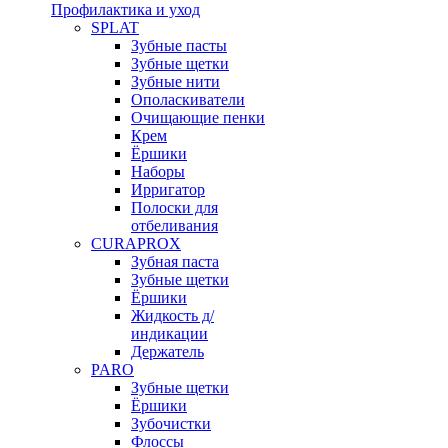
Профилактика и уход
SPLAT
Зубные пасты
Зубные щетки
Зубные нити
Ополаскиватели
Очищающие пенки
Крем
Ёршики
Наборы
Ирригатор
Полоски для
отбеливания
CURAPROX
Зубная паста
Зубные щетки
Ёршики
Жидкость д/
индикации
Держатель
PARO
Зубные щетки
Ёршики
Зубочистки
Флоссы