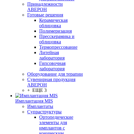
Принадлежности
АВЕРОН
Готовые решения
Керамическая
облицовка
Полимеризация
Пресскерамика и
облицовка
Термопрессование
Литейная
лаборатория
Гипсовочная
лаборатория
Оборудование для терапии
Сувенирная продукция
АВЕРОН
+ ЕЩЕ 3
Имплантация MIS
Имплантаты
Супраструктуры
Ортопедические
элементы для
имплантов с
коническим