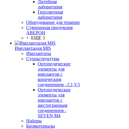
Литейная
лаборатория
Гипсовочная
лаборатория
Оборудование для терапии
Сувенирная продукция
АВЕРОН
+ ЕЩЕ 3
Имплантация MIS
Имплантаты
Супраструктуры
Ортопедические
элементы для
имплантов с
коническим
соединением - C1,V3
Ортопедические
элементы для
имплантов с
шестигранным
соединением -
SEVEN,M4
Наборы
Биоматериалы