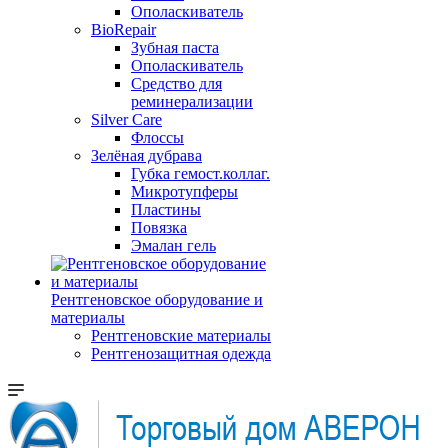
Ополаскиватель
BioRepair
Зубная паста
Ополаскиватель
Средство для
реминерализации
Silver Care
Флоссы
Зелёная дубрава
Губка гемост.коллаг.
Микротупферы
Пластины
Повязка
Эмалан гель
Рентгеновское оборудование и
материалы
Рентгеновские материалы
Рентгенозащитная одежда