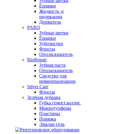
Зубные щетки
Ёршики
Жидкость д/
индикации
Держатель
PARO
Зубные щетки
Ёршики
Зубочистки
Флоссы
Ополаскиватель
BioRepair
Зубная паста
Ополаскиватель
Средство для
реминерализации
Silver Care
Флоссы
Зелёная дубрава
Губка гемост.коллаг.
Микротупферы
Пластины
Повязка
Эмалан гель