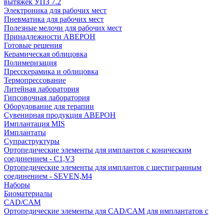
вытяжек УПЗ 7.2
Электроника для рабочих мест
Пневматика для рабочих мест
Полезные мелочи для рабочих мест
Принадлежности АВЕРОН
Готовые решения
Керамическая облицовка
Полимеризация
Пресскерамика и облицовка
Термопрессование
Литейная лаборатория
Гипсовочная лаборатория
Оборудование для терапии
Сувенирная продукция АВЕРОН
Имплантация MIS
Имплантаты
Супраструктуры
Ортопедические элементы для имплантов с коническим
соединением - C1,V3
Ортопедические элементы для имплантов с шестигранным
соединением - SEVEN,M4
Наборы
Биоматериалы
CAD/CAM
Ортопедические элементы для CAD/CAM для имплантатов с