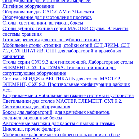
Оборудование для изготовления моделей
Литейное оборудование
Оборудование для CAD-CAM и 3D-печати
Оборудование для изготовления протезов
Cтолы, светильники, вытяжки, боксы
Столы зубного техника серии МАСТЕР. Стулья. Элементы
системы хранения
Готовые решения для столов зубного техника
Мобильные столы, столики, стойки серий СЗТ ДРИМ, СЗТ
7.2, СУЛ ШТАТИВ, СПП для лабораторий и врачебных
кабинетов
Столы серии СУЛ 9.3 для гипсовочной. Лабораторные столы
ЭЛЕМЕНТ, СУЛ 1.х ТУМБА. Гипсоотстойники и др.
сопутствующее оборудование
Системы БРИДЖ и ВЕРТИКАЛЬ для столов МАСТЕР,
ЭЛЕМЕНТ, СУЛ 9.2. Произвольные конфигурации рабочих
мест
Встраиваемые и мобильные вытяжные системы и устройства
Светильники для столов МАСТЕР, ЭЛЕМЕНТ, СУЛ 9.2.
Светильники для оборудования
Боксы для лабораторий, для врачебных кабинетов,
специализированные боксы
Автономные вытяжки для работы с пылью и газами.
Циклоны, прочие фильтры
Мобильные рабочие места общего пользования на базе