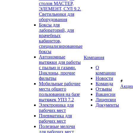
столов МАСТЕР,
ЭЛЕМЕНТ, СУЛ 9.2.
Светильники для
оборудования
Боксы для
лабораторий, для
врачебных
кабинетов,
специализированные
боксы
Автономные
Компания
вытяжки для работы
с пылью и газами.
О
Циклоны, прочие
компании
фильтры
Новости
Мобильные рабочие
Команда
Акци
места общего
Отзывы
пользования на базе
Вакансии
вытяжек УПЗ 7.2
Лицензии
Электроника для
Документы
рабочих мест
Пневматика для
рабочих мест
Полезные мелочи
для рабочих мест