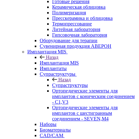
Готовые решения
Керамическая облицовка
Полимеризация
Пресскерамика и облицовка
Термопрессование
Литейная лаборатория
Гипсовочная лаборатория
Оборудование для терапии
Сувенирная продукция АВЕРОН
Имплантация MIS
Назад
Имплантация MIS
Имплантаты
Супраструктуры
Назад
Супраструктуры
Ортопедические элементы для
имплантов с коническим соединением
- C1,V3
Ортопедические элементы для
имплантов с шестигранным
соединением - SEVEN,M4
Наборы
Биоматериалы
CAD/CAM