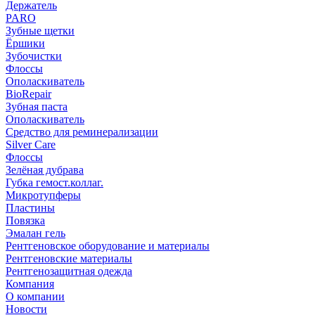
Держатель
PARO
Зубные щетки
Ёршики
Зубочистки
Флоссы
Ополаскиватель
BioRepair
Зубная паста
Ополаскиватель
Средство для реминерализации
Silver Care
Флоссы
Зелёная дубрава
Губка гемост.коллаг.
Микротупферы
Пластины
Повязка
Эмалан гель
Рентгеновское оборудование и материалы
Рентгеновские материалы
Рентгенозащитная одежда
Компания
О компании
Новости