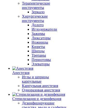
Терапевтические
инструменты
Зеркало
Хирургические
инструменты
Долото
Иглодержатели
Зажимы
Люксаторы
Ножницы
Кюреты
Шипцы
Трепаны
Периотомы
Элеваторы
Анестезия
Иглы и шприцы
карпульные
Карпульная анестезия
Одноразовая анестезия
Стерилизация и дезинфекция
Дезинфицирующие
средства, мыло и салфетки