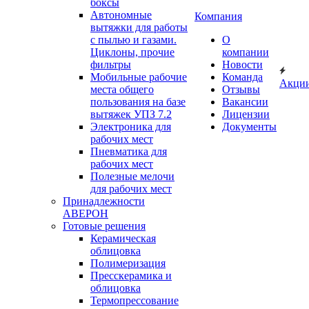
боксы
Автономные
Компания
вытяжки для работы
с пылью и газами.
О
Циклоны, прочие
компании
фильтры
Новости
Мобильные рабочие
Команда
Акци
места общего
Отзывы
пользования на базе
Вакансии
вытяжек УПЗ 7.2
Лицензии
Электроника для
Документы
рабочих мест
Пневматика для
рабочих мест
Полезные мелочи
для рабочих мест
Принадлежности
АВЕРОН
Готовые решения
Керамическая
облицовка
Полимеризация
Пресскерамика и
облицовка
Термопрессование