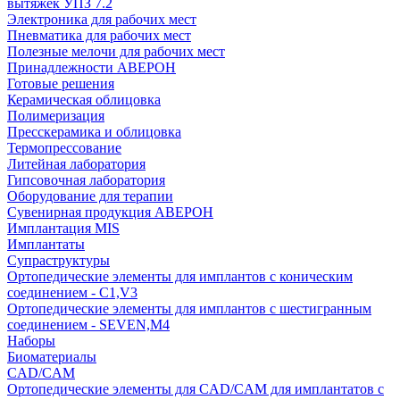
вытяжек УПЗ 7.2
Электроника для рабочих мест
Пневматика для рабочих мест
Полезные мелочи для рабочих мест
Принадлежности АВЕРОН
Готовые решения
Керамическая облицовка
Полимеризация
Пресскерамика и облицовка
Термопрессование
Литейная лаборатория
Гипсовочная лаборатория
Оборудование для терапии
Сувенирная продукция АВЕРОН
Имплантация MIS
Имплантаты
Супраструктуры
Ортопедические элементы для имплантов с коническим
соединением - C1,V3
Ортопедические элементы для имплантов с шестигранным
соединением - SEVEN,M4
Наборы
Биоматериалы
CAD/CAM
Ортопедические элементы для CAD/CAM для имплантатов с