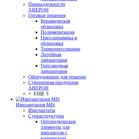
Принадлежности
АВЕРОН
Готовые решения
Керамическая
облицовка
Полимеризация
Пресскерамика и
облицовка
Термопрессование
Литейная
лаборатория
Гипсовочная
лаборатория
Оборудование для терапии
Сувенирная продукция
АВЕРОН
+ ЕЩЕ 3
Имплантация MIS
Имплантаты
Супраструктуры
Ортопедические
элементы для
имплантов с
коническим