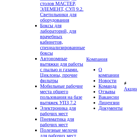
столов МАСТЕР,
ЭЛЕМЕНТ, СУЛ 9.2.
Светильники для
оборудования
Боксы для
лабораторий, для
врачебных
кабинетов,
специализированные
боксы
Автономные
Компания
вытяжки для работы
с пылью и газами.
О
Циклоны, прочие
компании
фильтры
Новости
Мобильные рабочие
Команда
Акци
места общего
Отзывы
пользования на базе
Вакансии
вытяжек УПЗ 7.2
Лицензии
Электроника для
Документы
рабочих мест
Пневматика для
рабочих мест
Полезные мелочи
для рабочих мест