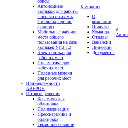
боксы
Автономные
Компания
вытяжки для работы
с пылью и газами.
О
Циклоны, прочие
компании
фильтры
Новости
Мобильные рабочие
Команда
Акци
места общего
Отзывы
пользования на базе
Вакансии
вытяжек УПЗ 7.2
Лицензии
Электроника для
Документы
рабочих мест
Пневматика для
рабочих мест
Полезные мелочи
для рабочих мест
Принадлежности
АВЕРОН
Готовые решения
Керамическая
облицовка
Полимеризация
Пресскерамика и
облицовка
Термопрессование