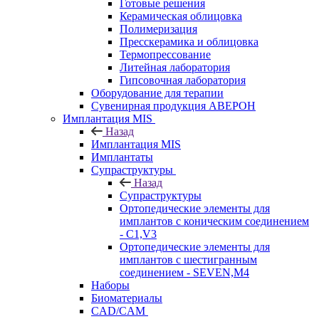
Готовые решения
Керамическая облицовка
Полимеризация
Пресскерамика и облицовка
Термопрессование
Литейная лаборатория
Гипсовочная лаборатория
Оборудование для терапии
Сувенирная продукция АВЕРОН
Имплантация MIS
Назад
Имплантация MIS
Имплантаты
Супраструктуры
Назад
Супраструктуры
Ортопедические элементы для
имплантов с коническим соединением
- C1,V3
Ортопедические элементы для
имплантов с шестигранным
соединением - SEVEN,M4
Наборы
Биоматериалы
CAD/CAM