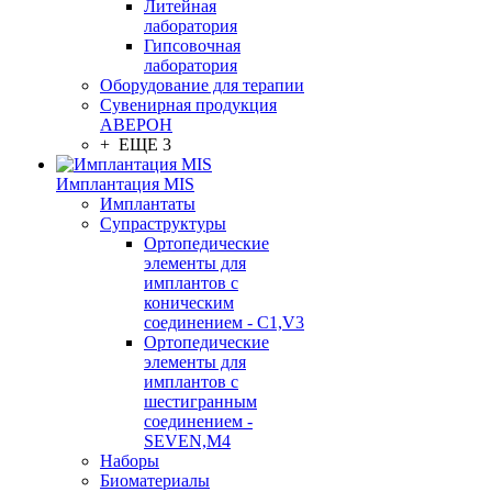
Литейная
лаборатория
Гипсовочная
лаборатория
Оборудование для терапии
Сувенирная продукция
АВЕРОН
+ ЕЩЕ 3
Имплантация MIS
Имплантаты
Супраструктуры
Ортопедические
элементы для
имплантов с
коническим
соединением - C1,V3
Ортопедические
элементы для
имплантов с
шестигранным
соединением -
SEVEN,M4
Наборы
Биоматериалы