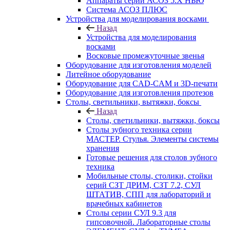
Аппараты серии АСОЗ 5.Х НЬЮ
Система АСОЗ ПЛЮС
Устройства для моделирования восками
Назад
Устройства для моделирования
восками
Восковые промежуточные звенья
Оборудование для изготовления моделей
Литейное оборудование
Оборудование для CAD-CAM и 3D-печати
Оборудование для изготовления протезов
Cтолы, светильники, вытяжки, боксы
Назад
Cтолы, светильники, вытяжки, боксы
Столы зубного техника серии
МАСТЕР. Стулья. Элементы системы
хранения
Готовые решения для столов зубного
техника
Мобильные столы, столики, стойки
серий СЗТ ДРИМ, СЗТ 7.2, СУЛ
ШТАТИВ, СПП для лабораторий и
врачебных кабинетов
Столы серии СУЛ 9.3 для
гипсовочной. Лабораторные столы