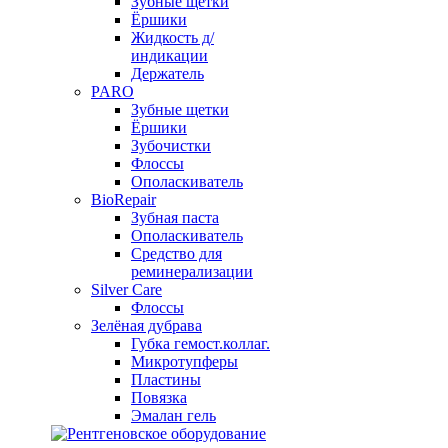
Зубные щетки
Ёршики
Жидкость д/
индикации
Держатель
PARO
Зубные щетки
Ёршики
Зубочистки
Флоссы
Ополаскиватель
BioRepair
Зубная паста
Ополаскиватель
Средство для
реминерализации
Silver Care
Флоссы
Зелёная дубрава
Губка гемост.коллаг.
Микротупферы
Пластины
Повязка
Эмалан гель