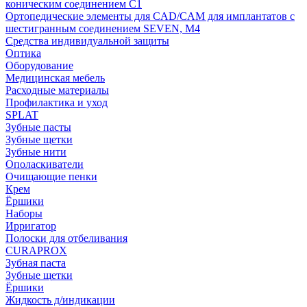
коническим соединением С1
Ортопедические элементы для CAD/CAM для имплантатов с
шестигранным соединением SEVEN, М4
Средства индивидуальной защиты
Оптика
Оборудование
Медицинская мебель
Расходные материалы
Профилактика и уход
SPLAT
Зубные пасты
Зубные щетки
Зубные нити
Ополаскиватели
Очищающие пенки
Крем
Ёршики
Наборы
Ирригатор
Полоски для отбеливания
CURAPROX
Зубная паста
Зубные щетки
Ёршики
Жидкость д/индикации