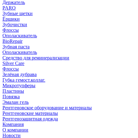
Держатель
PARO
Зубные щетки
Ёршики
Зубочистки
Флоссы
Ополаскиватель
BioRepair
Зубная паста
Ополаскиватель
Средство для реминерализации
Silver Care
Флоссы
Зелёная дубрава
Губка гемост.коллаг.
Микротупферы
Пластины
Повязка
Эмалан гель
Рентгеновское оборудование и материалы
Рентгеновские материалы
Рентгенозащитная одежда
Компания
О компании
Новости