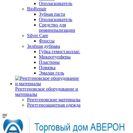
Ополаскиватель
BioRepair
Зубная паста
Ополаскиватель
Средство для
реминерализации
Silver Care
Флоссы
Зелёная дубрава
Губка гемост.коллаг.
Микротупферы
Пластины
Повязка
Эмалан гель
Рентгеновское оборудование и
материалы
Рентгеновские материалы
Рентгенозащитная одежда