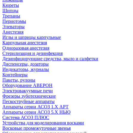
Кюреты
Шипцы
Трепаны
Периотомы
Элеваторы
Анестезия
Иглы и шприцы карпульные
Карпульная анестезия
Одноразовая анестезия
Стерилизация и дезинфекция
Дезинфицирующие средства, мыло и салфетки
Диспенсеры, дозаторы
Индикаторы, журналы
Контейнеры
Пакеты, рулоны
Оборудование АВЕРОН
Электровакуумные печи
Фрезеры зуботехнические
Пескоструйные аппараты
Аппараты серии АСОЗ 1.Х АРТ
Аппараты серии АСОЗ 5.Х НЬЮ
Система АСОЗ ПЛЮС
Устройства для моделирования восками
Восковые промежуточные звенья