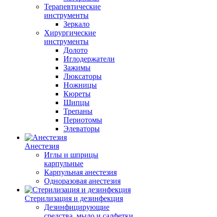
Терапевтические
инструменты
Зеркало
Хирургические
инструменты
Долото
Иглодержатели
Зажимы
Люксаторы
Ножницы
Кюреты
Шипцы
Трепаны
Периотомы
Элеваторы
Анестезия
Иглы и шприцы
карпульные
Карпульная анестезия
Одноразовая анестезия
Стерилизация и дезинфекция
Дезинфицирующие
средства, мыло и салфетки