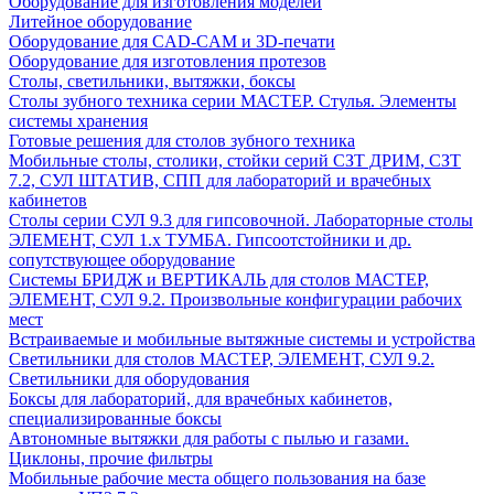
Оборудование для изготовления моделей
Литейное оборудование
Оборудование для CAD-CAM и 3D-печати
Оборудование для изготовления протезов
Cтолы, светильники, вытяжки, боксы
Столы зубного техника серии МАСТЕР. Стулья. Элементы
системы хранения
Готовые решения для столов зубного техника
Мобильные столы, столики, стойки серий СЗТ ДРИМ, СЗТ
7.2, СУЛ ШТАТИВ, СПП для лабораторий и врачебных
кабинетов
Столы серии СУЛ 9.3 для гипсовочной. Лабораторные столы
ЭЛЕМЕНТ, СУЛ 1.х ТУМБА. Гипсоотстойники и др.
сопутствующее оборудование
Системы БРИДЖ и ВЕРТИКАЛЬ для столов МАСТЕР,
ЭЛЕМЕНТ, СУЛ 9.2. Произвольные конфигурации рабочих
мест
Встраиваемые и мобильные вытяжные системы и устройства
Светильники для столов МАСТЕР, ЭЛЕМЕНТ, СУЛ 9.2.
Светильники для оборудования
Боксы для лабораторий, для врачебных кабинетов,
специализированные боксы
Автономные вытяжки для работы с пылью и газами.
Циклоны, прочие фильтры
Мобильные рабочие места общего пользования на базе