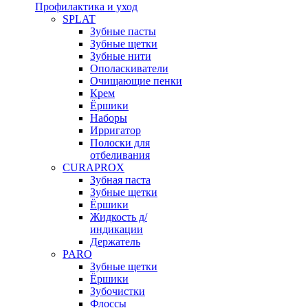
Профилактика и уход
SPLAT
Зубные пасты
Зубные щетки
Зубные нити
Ополаскиватели
Очищающие пенки
Крем
Ёршики
Наборы
Ирригатор
Полоски для
отбеливания
CURAPROX
Зубная паста
Зубные щетки
Ёршики
Жидкость д/
индикации
Держатель
PARO
Зубные щетки
Ёршики
Зубочистки
Флоссы