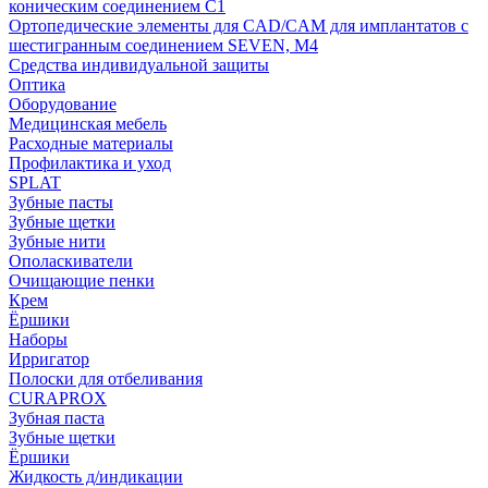
коническим соединением С1
Ортопедические элементы для CAD/CAM для имплантатов с
шестигранным соединением SEVEN, М4
Средства индивидуальной защиты
Оптика
Оборудование
Медицинская мебель
Расходные материалы
Профилактика и уход
SPLAT
Зубные пасты
Зубные щетки
Зубные нити
Ополаскиватели
Очищающие пенки
Крем
Ёршики
Наборы
Ирригатор
Полоски для отбеливания
CURAPROX
Зубная паста
Зубные щетки
Ёршики
Жидкость д/индикации