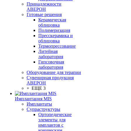
Принадлежности
АВЕРОН
Готовые решения
Керамическая
облицовка
Полимеризация
Пресскерамика и
облицовка
Термопрессование
Литейная
лаборатория
Гипсовочная
лаборатория
Оборудование для терапии
Сувенирная продукция
АВЕРОН
+ ЕЩЕ 3
Имплантация MIS
Имплантаты
Супраструктуры
Ортопедические
элементы для
имплантов с
коническим