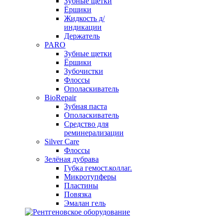
Зубные щетки
Ёршики
Жидкость д/
индикации
Держатель
PARO
Зубные щетки
Ёршики
Зубочистки
Флоссы
Ополаскиватель
BioRepair
Зубная паста
Ополаскиватель
Средство для
реминерализации
Silver Care
Флоссы
Зелёная дубрава
Губка гемост.коллаг.
Микротупферы
Пластины
Повязка
Эмалан гель