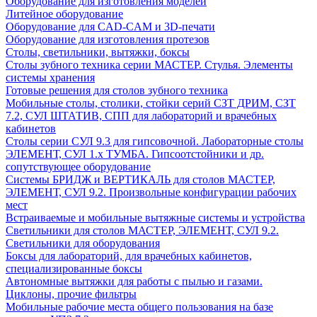
Оборудование для изготовления моделей
Литейное оборудование
Оборудование для CAD-CAM и 3D-печати
Оборудование для изготовления протезов
Cтолы, светильники, вытяжки, боксы
Столы зубного техника серии МАСТЕР. Стулья. Элементы
системы хранения
Готовые решения для столов зубного техника
Мобильные столы, столики, стойки серий СЗТ ДРИМ, СЗТ
7.2, СУЛ ШТАТИВ, СПП для лабораторий и врачебных
кабинетов
Столы серии СУЛ 9.3 для гипсовочной. Лабораторные столы
ЭЛЕМЕНТ, СУЛ 1.х ТУМБА. Гипсоотстойники и др.
сопутствующее оборудование
Системы БРИДЖ и ВЕРТИКАЛЬ для столов МАСТЕР,
ЭЛЕМЕНТ, СУЛ 9.2. Произвольные конфигурации рабочих
мест
Встраиваемые и мобильные вытяжные системы и устройства
Светильники для столов МАСТЕР, ЭЛЕМЕНТ, СУЛ 9.2.
Светильники для оборудования
Боксы для лабораторий, для врачебных кабинетов,
специализированные боксы
Автономные вытяжки для работы с пылью и газами.
Циклоны, прочие фильтры
Мобильные рабочие места общего пользования на базе