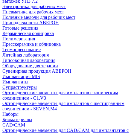
вытяжек УПЗ 7.2
Электроника для рабочих мест
Пневматика для рабочих мест
Полезные мелочи для рабочих мест
Принадлежности АВЕРОН
Готовые решения
Керамическая облицовка
Полимеризация
Пресскерамика и облицовка
Термопрессование
Литейная лаборатория
Гипсовочная лаборатория
Оборудование для терапии
Сувенирная продукция АВЕРОН
Имплантация MIS
Имплантаты
Супраструктуры
Ортопедические элементы для имплантов с коническим
соединением - C1,V3
Ортопедические элементы для имплантов с шестигранным
соединением - SEVEN,M4
Наборы
Биоматериалы
CAD/CAM
Ортопедические элементы для CAD/CAM для имплантатов с