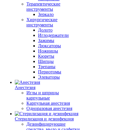
Терапевтические
инструменты
Зеркало
Хирургические
инструменты
Долото
Иглодержатели
Зажимы
Люксаторы
Ножницы
Кюреты
Шипцы
Трепаны
Периотомы
Элеваторы
Анестезия
Иглы и шприцы
карпульные
Карпульная анестезия
Одноразовая анестезия
Стерилизация и дезинфекция
Дезинфицирующие
средства, мыло и салфетки