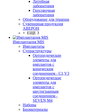
Литейная
лаборатория
Гипсовочная
лаборатория
Оборудование для терапии
Сувенирная продукция
АВЕРОН
+ ЕЩЕ 3
Имплантация MIS
Имплантаты
Супраструктуры
Ортопедические
элементы для
имплантов с
коническим
соединением - C1,V3
Ортопедические
элементы для
имплантов с
шестигранным
соединением -
SEVEN,M4
Наборы
Биоматериалы