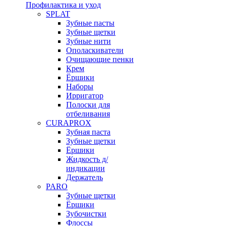
Профилактика и уход
SPLAT
Зубные пасты
Зубные щетки
Зубные нити
Ополаскиватели
Очищающие пенки
Крем
Ёршики
Наборы
Ирригатор
Полоски для
отбеливания
CURAPROX
Зубная паста
Зубные щетки
Ёршики
Жидкость д/
индикации
Держатель
PARO
Зубные щетки
Ёршики
Зубочистки
Флоссы