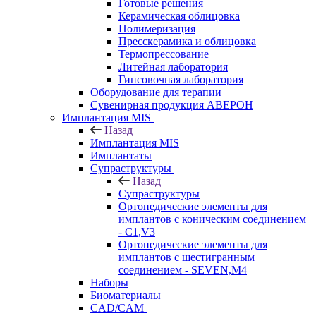
Готовые решения
Керамическая облицовка
Полимеризация
Пресскерамика и облицовка
Термопрессование
Литейная лаборатория
Гипсовочная лаборатория
Оборудование для терапии
Сувенирная продукция АВЕРОН
Имплантация MIS
Назад
Имплантация MIS
Имплантаты
Супраструктуры
Назад
Супраструктуры
Ортопедические элементы для
имплантов с коническим соединением
- C1,V3
Ортопедические элементы для
имплантов с шестигранным
соединением - SEVEN,M4
Наборы
Биоматериалы
CAD/CAM