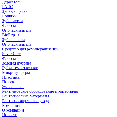
Держатель
PARO
Зубные щетки
Ёршики
Зубочистки
Флоссы
Ополаскиватель
BioRepair
Зубная паста
Ополаскиватель
Средство для реминерализации
Silver Care
Флоссы
Зелёная дубрава
Губка гемост.коллаг.
Микротупферы
Пластины
Повязка
Эмалан гель
Рентгеновское оборудование и материалы
Рентгеновские материалы
Рентгенозащитная одежда
Компания
О компании
Новости