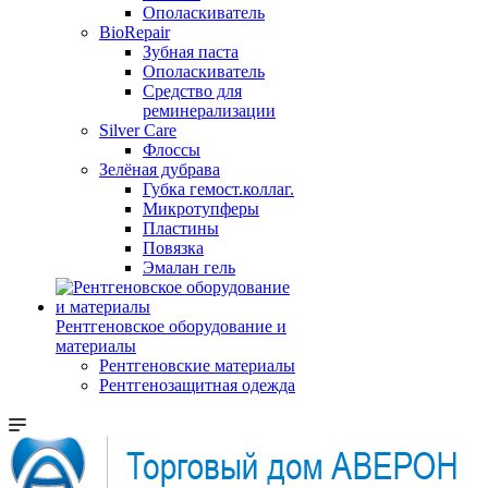
Ополаскиватель
BioRepair
Зубная паста
Ополаскиватель
Средство для
реминерализации
Silver Care
Флоссы
Зелёная дубрава
Губка гемост.коллаг.
Микротупферы
Пластины
Повязка
Эмалан гель
Рентгеновское оборудование и
материалы
Рентгеновские материалы
Рентгенозащитная одежда