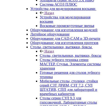
Аппараты серии АСОЗ 5.Х НЬЮ
Система АСОЗ ПЛЮС
Устройства для моделирования восками
Назад
Устройства для моделирования
восками
Восковые промежуточные звенья
Оборудование для изготовления моделей
Литейное оборудование
Оборудование для CAD-CAM и 3D-печати
Оборудование для изготовления протезов
Cтолы, светильники, вытяжки, боксы
Назад
Cтолы, светильники, вытяжки, боксы
Столы зубного техника серии
МАСТЕР. Стулья. Элементы системы
хранения
Готовые решения для столов зубного
техника
Мобильные столы, столики, стойки
серий СЗТ ДРИМ, СЗТ 7.2, СУЛ
ШТАТИВ, СПП для лабораторий и
врачебных кабинетов
Столы серии СУЛ 9.3 для
гипсовочной. Лабораторные столы