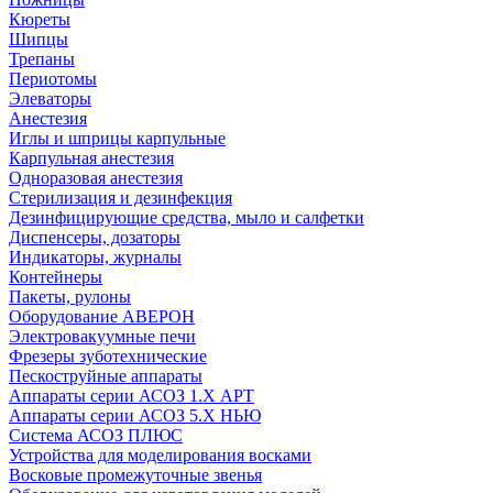
Кюреты
Шипцы
Трепаны
Периотомы
Элеваторы
Анестезия
Иглы и шприцы карпульные
Карпульная анестезия
Одноразовая анестезия
Стерилизация и дезинфекция
Дезинфицирующие средства, мыло и салфетки
Диспенсеры, дозаторы
Индикаторы, журналы
Контейнеры
Пакеты, рулоны
Оборудование АВЕРОН
Электровакуумные печи
Фрезеры зуботехнические
Пескоструйные аппараты
Аппараты серии АСОЗ 1.Х АРТ
Аппараты серии АСОЗ 5.Х НЬЮ
Система АСОЗ ПЛЮС
Устройства для моделирования восками
Восковые промежуточные звенья