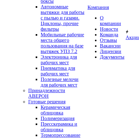
боксы
Автономные
Компания
вытяжки для работы
с пылью и газами.
О
Циклоны, прочие
компании
фильтры
Новости
Мобильные рабочие
Команда
Акци
места общего
Отзывы
пользования на базе
Вакансии
вытяжек УПЗ 7.2
Лицензии
Электроника для
Документы
рабочих мест
Пневматика для
рабочих мест
Полезные мелочи
для рабочих мест
Принадлежности
АВЕРОН
Готовые решения
Керамическая
облицовка
Полимеризация
Пресскерамика и
облицовка
Термопрессование