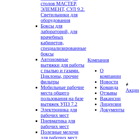
столов МАСТЕР,
ЭЛЕМЕНТ, СУЛ 9.2.
Светильники для
оборудования
Боксы для
лабораторий, для
врачебных
кабинетов,
специализированные
боксы
Автономные
Компания
вытяжки для работы
с пылью и газами.
О
Циклоны, прочие
компании
фильтры
Новости
Мобильные рабочие
Команда
Акци
места общего
Отзывы
пользования на базе
Вакансии
вытяжек УПЗ 7.2
Лицензии
Электроника для
Документы
рабочих мест
Пневматика для
рабочих мест
Полезные мелочи
для рабочих мест