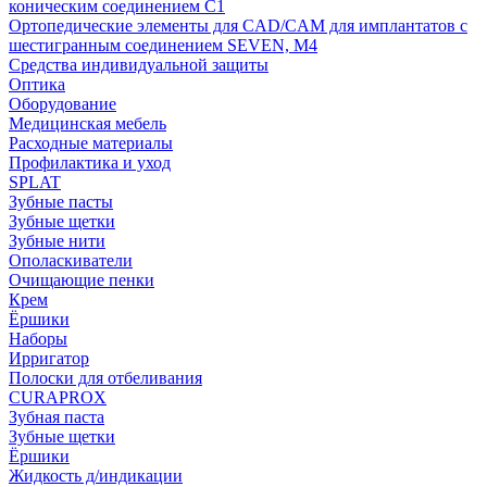
коническим соединением С1
Ортопедические элементы для CAD/CAM для имплантатов с
шестигранным соединением SEVEN, М4
Средства индивидуальной защиты
Оптика
Оборудование
Медицинская мебель
Расходные материалы
Профилактика и уход
SPLAT
Зубные пасты
Зубные щетки
Зубные нити
Ополаскиватели
Очищающие пенки
Крем
Ёршики
Наборы
Ирригатор
Полоски для отбеливания
CURAPROX
Зубная паста
Зубные щетки
Ёршики
Жидкость д/индикации