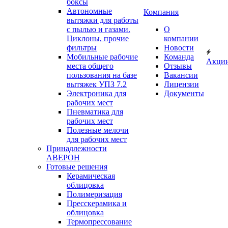
боксы
Автономные
Компания
вытяжки для работы
с пылью и газами.
О
Циклоны, прочие
компании
фильтры
Новости
Мобильные рабочие
Команда
Акци
места общего
Отзывы
пользования на базе
Вакансии
вытяжек УПЗ 7.2
Лицензии
Электроника для
Документы
рабочих мест
Пневматика для
рабочих мест
Полезные мелочи
для рабочих мест
Принадлежности
АВЕРОН
Готовые решения
Керамическая
облицовка
Полимеризация
Пресскерамика и
облицовка
Термопрессование