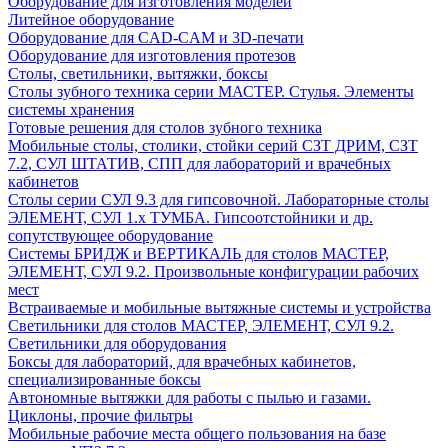
Оборудование для изготовления моделей
Литейное оборудование
Оборудование для CAD-CAM и 3D-печати
Оборудование для изготовления протезов
Cтолы, светильники, вытяжки, боксы
Столы зубного техника серии МАСТЕР. Стулья. Элементы
системы хранения
Готовые решения для столов зубного техника
Мобильные столы, столики, стойки серий СЗТ ДРИМ, СЗТ
7.2, СУЛ ШТАТИВ, СПП для лабораторий и врачебных
кабинетов
Столы серии СУЛ 9.3 для гипсовочной. Лабораторные столы
ЭЛЕМЕНТ, СУЛ 1.х ТУМБА. Гипсоотстойники и др.
сопутствующее оборудование
Системы БРИДЖ и ВЕРТИКАЛЬ для столов МАСТЕР,
ЭЛЕМЕНТ, СУЛ 9.2. Произвольные конфигурации рабочих
мест
Встраиваемые и мобильные вытяжные системы и устройства
Светильники для столов МАСТЕР, ЭЛЕМЕНТ, СУЛ 9.2.
Светильники для оборудования
Боксы для лабораторий, для врачебных кабинетов,
специализированные боксы
Автономные вытяжки для работы с пылью и газами.
Циклоны, прочие фильтры
Мобильные рабочие места общего пользования на базе