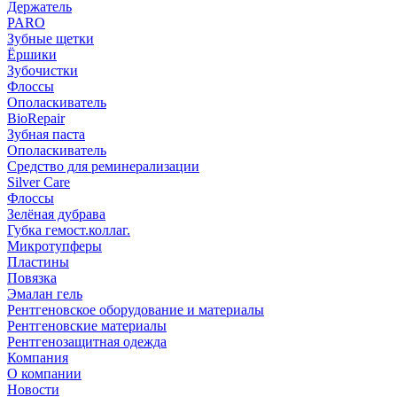
Держатель
PARO
Зубные щетки
Ёршики
Зубочистки
Флоссы
Ополаскиватель
BioRepair
Зубная паста
Ополаскиватель
Средство для реминерализации
Silver Care
Флоссы
Зелёная дубрава
Губка гемост.коллаг.
Микротупферы
Пластины
Повязка
Эмалан гель
Рентгеновское оборудование и материалы
Рентгеновские материалы
Рентгенозащитная одежда
Компания
О компании
Новости