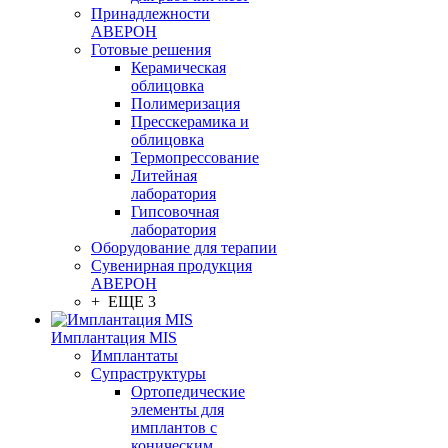
Принадлежности
АВЕРОН
Готовые решения
Керамическая
облицовка
Полимеризация
Пресскерамика и
облицовка
Термопрессование
Литейная
лаборатория
Гипсовочная
лаборатория
Оборудование для терапии
Сувенирная продукция
АВЕРОН
+ ЕЩЕ 3
Имплантация MIS
Имплантаты
Супраструктуры
Ортопедические
элементы для
имплантов с
коническим