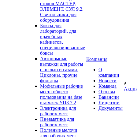
столов МАСТЕР,
ЭЛЕМЕНТ, СУЛ 9.2.
Светильники для
оборудования
Боксы для
лабораторий, для
врачебных
кабинетов,
специализированные
боксы
Автономные
Компания
вытяжки для работы
с пылью и газами.
О
Циклоны, прочие
компании
фильтры
Новости
Мобильные рабочие
Команда
Акци
места общего
Отзывы
пользования на базе
Вакансии
вытяжек УПЗ 7.2
Лицензии
Электроника для
Документы
рабочих мест
Пневматика для
рабочих мест
Полезные мелочи
для рабочих мест