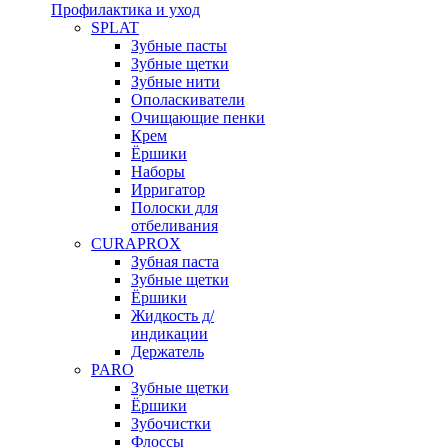
Профилактика и уход
SPLAT
Зубные пасты
Зубные щетки
Зубные нити
Ополаскиватели
Очищающие пенки
Крем
Ёршики
Наборы
Ирригатор
Полоски для
отбеливания
CURAPROX
Зубная паста
Зубные щетки
Ёршики
Жидкость д/
индикации
Держатель
PARO
Зубные щетки
Ёршики
Зубочистки
Флоссы