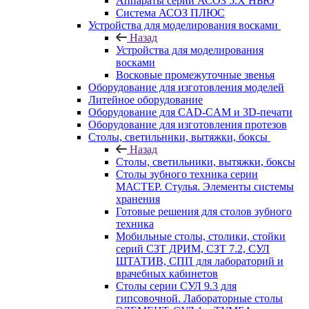
Аппараты серии АСОЗ 5.Х НЬЮ
Система АСОЗ ПЛЮС
Устройства для моделирования восками
Назад
Устройства для моделирования
восками
Восковые промежуточные звенья
Оборудование для изготовления моделей
Литейное оборудование
Оборудование для CAD-CAM и 3D-печати
Оборудование для изготовления протезов
Cтолы, светильники, вытяжки, боксы
Назад
Cтолы, светильники, вытяжки, боксы
Столы зубного техника серии
МАСТЕР. Стулья. Элементы системы
хранения
Готовые решения для столов зубного
техника
Мобильные столы, столики, стойки
серий СЗТ ДРИМ, СЗТ 7.2, СУЛ
ШТАТИВ, СПП для лабораторий и
врачебных кабинетов
Столы серии СУЛ 9.3 для
гипсовочной. Лабораторные столы