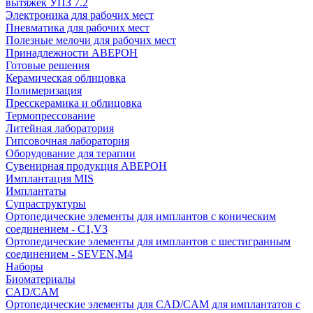
вытяжек УПЗ 7.2
Электроника для рабочих мест
Пневматика для рабочих мест
Полезные мелочи для рабочих мест
Принадлежности АВЕРОН
Готовые решения
Керамическая облицовка
Полимеризация
Пресскерамика и облицовка
Термопрессование
Литейная лаборатория
Гипсовочная лаборатория
Оборудование для терапии
Сувенирная продукция АВЕРОН
Имплантация MIS
Имплантаты
Супраструктуры
Ортопедические элементы для имплантов с коническим
соединением - C1,V3
Ортопедические элементы для имплантов с шестигранным
соединением - SEVEN,M4
Наборы
Биоматериалы
CAD/CAM
Ортопедические элементы для CAD/CAM для имплантатов с