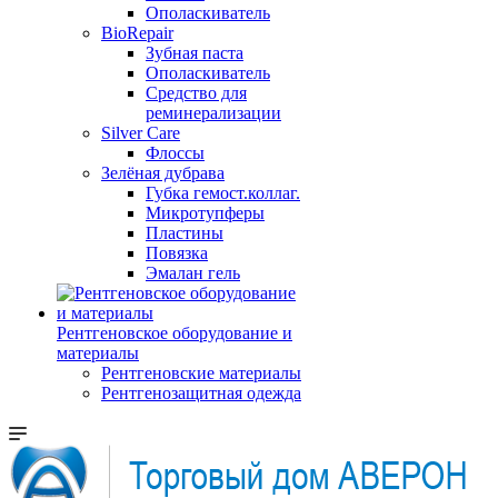
Ополаскиватель
BioRepair
Зубная паста
Ополаскиватель
Средство для
реминерализации
Silver Care
Флоссы
Зелёная дубрава
Губка гемост.коллаг.
Микротупферы
Пластины
Повязка
Эмалан гель
Рентгеновское оборудование и
материалы
Рентгеновские материалы
Рентгенозащитная одежда