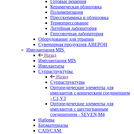
Готовые решения
Керамическая облицовка
Полимеризация
Пресскерамика и облицовка
Термопрессование
Литейная лаборатория
Гипсовочная лаборатория
Оборудование для терапии
Сувенирная продукция АВЕРОН
Имплантация MIS
Назад
Имплантация MIS
Имплантаты
Супраструктуры
Назад
Супраструктуры
Ортопедические элементы для
имплантов с коническим соединением
- C1,V3
Ортопедические элементы для
имплантов с шестигранным
соединением - SEVEN,M4
Наборы
Биоматериалы
CAD/CAM