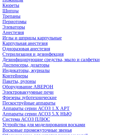
Кюреты
Шипцы
Трепаны
Периотомы
Элеваторы
Анестезия
Иглы и шприцы карпульные
Карпульная анестезия
Одноразовая анестезия
Стерилизация и дезинфекция
Дезинфицирующие средства, мыло и салфетки
Диспенсеры, дозаторы
Индикаторы, журналы
Контейнеры
Пакеты, рулоны
Оборудование АВЕРОН
Электровакуумные печи
Фрезеры зуботехнические
Пескоструйные аппараты
Аппараты серии АСОЗ 1.Х АРТ
Аппараты серии АСОЗ 5.Х НЬЮ
Система АСОЗ ПЛЮС
Устройства для моделирования восками
Восковые промежуточные звенья