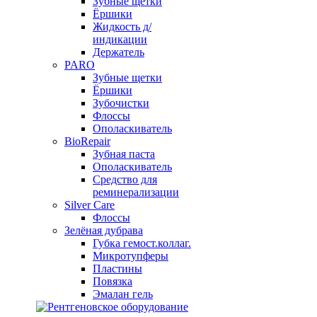
Зубные щетки
Ёршики
Жидкость д/
индикации
Держатель
PARO
Зубные щетки
Ёршики
Зубочистки
Флоссы
Ополаскиватель
BioRepair
Зубная паста
Ополаскиватель
Средство для
реминерализации
Silver Care
Флоссы
Зелёная дубрава
Губка гемост.коллаг.
Микротупферы
Пластины
Повязка
Эмалан гель