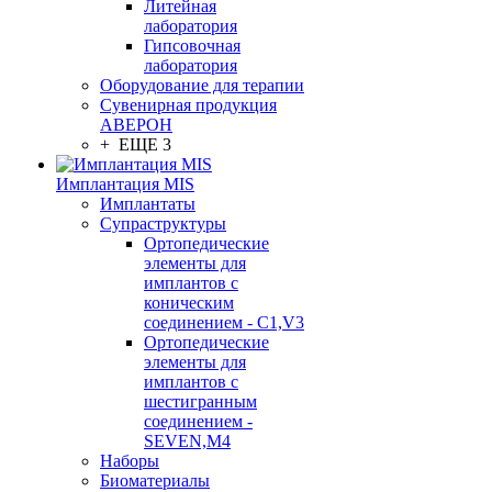
Литейная
лаборатория
Гипсовочная
лаборатория
Оборудование для терапии
Сувенирная продукция
АВЕРОН
+ ЕЩЕ 3
Имплантация MIS
Имплантаты
Супраструктуры
Ортопедические
элементы для
имплантов с
коническим
соединением - C1,V3
Ортопедические
элементы для
имплантов с
шестигранным
соединением -
SEVEN,M4
Наборы
Биоматериалы