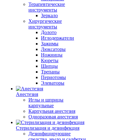
Терапевтические
инструменты
Зеркало
Хирургические
инструменты
Долото
Иглодержатели
Зажимы
Люксаторы
Ножницы
Кюреты
Шипцы
Трепаны
Периотомы
Элеваторы
Анестезия
Иглы и шприцы
карпульные
Карпульная анестезия
Одноразовая анестезия
Стерилизация и дезинфекция
Дезинфицирующие
средства, мыло и салфетки