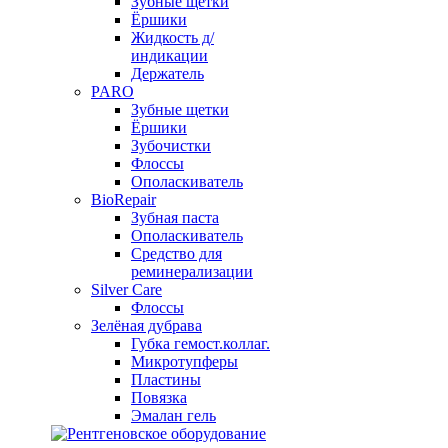
Зубные щетки
Ёршики
Жидкость д/
индикации
Держатель
PARO
Зубные щетки
Ёршики
Зубочистки
Флоссы
Ополаскиватель
BioRepair
Зубная паста
Ополаскиватель
Средство для
реминерализации
Silver Care
Флоссы
Зелёная дубрава
Губка гемост.коллаг.
Микротупферы
Пластины
Повязка
Эмалан гель