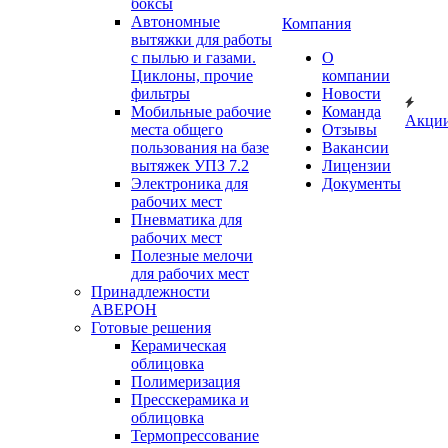
боксы
Автономные
Компания
вытяжки для работы
с пылью и газами.
О
Циклоны, прочие
компании
фильтры
Новости
Мобильные рабочие
Команда
Акци
места общего
Отзывы
пользования на базе
Вакансии
вытяжек УПЗ 7.2
Лицензии
Электроника для
Документы
рабочих мест
Пневматика для
рабочих мест
Полезные мелочи
для рабочих мест
Принадлежности
АВЕРОН
Готовые решения
Керамическая
облицовка
Полимеризация
Пресскерамика и
облицовка
Термопрессование