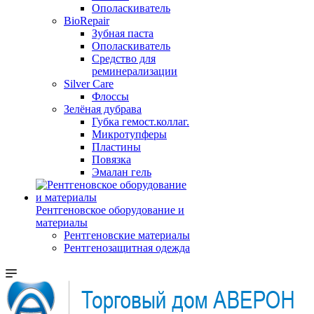
Ополаскиватель
BioRepair
Зубная паста
Ополаскиватель
Средство для
реминерализации
Silver Care
Флоссы
Зелёная дубрава
Губка гемост.коллаг.
Микротупферы
Пластины
Повязка
Эмалан гель
Рентгеновское оборудование и
материалы
Рентгеновские материалы
Рентгенозащитная одежда