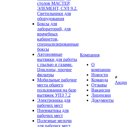
столов МАСТЕР,
ЭЛЕМЕНТ, СУЛ 9.2.
Светильники для
оборудования
Боксы для
лабораторий, для
врачебных
кабинетов,
специализированные
боксы
Автономные
Компания
вытяжки для работы
с пылью и газами.
О
Циклоны, прочие
компании
фильтры
Новости
Мобильные рабочие
Команда
Акци
места общего
Отзывы
пользования на базе
Вакансии
вытяжек УПЗ 7.2
Лицензии
Электроника для
Документы
рабочих мест
Пневматика для
рабочих мест
Полезные мелочи
для рабочих мест