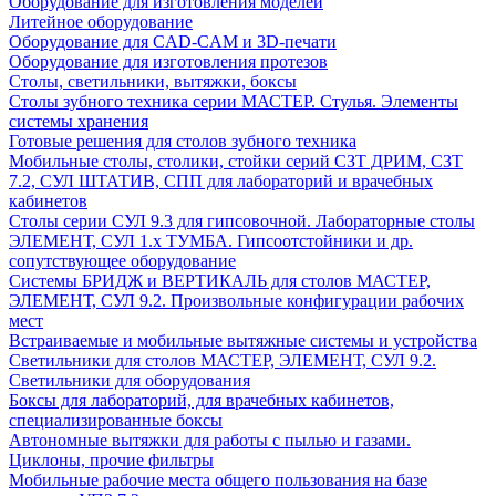
Оборудование для изготовления моделей
Литейное оборудование
Оборудование для CAD-CAM и 3D-печати
Оборудование для изготовления протезов
Cтолы, светильники, вытяжки, боксы
Столы зубного техника серии МАСТЕР. Стулья. Элементы
системы хранения
Готовые решения для столов зубного техника
Мобильные столы, столики, стойки серий СЗТ ДРИМ, СЗТ
7.2, СУЛ ШТАТИВ, СПП для лабораторий и врачебных
кабинетов
Столы серии СУЛ 9.3 для гипсовочной. Лабораторные столы
ЭЛЕМЕНТ, СУЛ 1.х ТУМБА. Гипсоотстойники и др.
сопутствующее оборудование
Системы БРИДЖ и ВЕРТИКАЛЬ для столов МАСТЕР,
ЭЛЕМЕНТ, СУЛ 9.2. Произвольные конфигурации рабочих
мест
Встраиваемые и мобильные вытяжные системы и устройства
Светильники для столов МАСТЕР, ЭЛЕМЕНТ, СУЛ 9.2.
Светильники для оборудования
Боксы для лабораторий, для врачебных кабинетов,
специализированные боксы
Автономные вытяжки для работы с пылью и газами.
Циклоны, прочие фильтры
Мобильные рабочие места общего пользования на базе