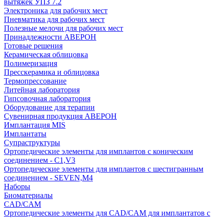
вытяжек УПЗ 7.2
Электроника для рабочих мест
Пневматика для рабочих мест
Полезные мелочи для рабочих мест
Принадлежности АВЕРОН
Готовые решения
Керамическая облицовка
Полимеризация
Пресскерамика и облицовка
Термопрессование
Литейная лаборатория
Гипсовочная лаборатория
Оборудование для терапии
Сувенирная продукция АВЕРОН
Имплантация MIS
Имплантаты
Супраструктуры
Ортопедические элементы для имплантов с коническим
соединением - C1,V3
Ортопедические элементы для имплантов с шестигранным
соединением - SEVEN,M4
Наборы
Биоматериалы
CAD/CAM
Ортопедические элементы для CAD/CAM для имплантатов с