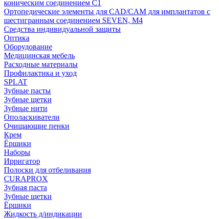
коническим соединением С1
Ортопедические элементы для CAD/CAM для имплантатов с
шестигранным соединением SEVEN, М4
Средства индивидуальной защиты
Оптика
Оборудование
Медицинская мебель
Расходные материалы
Профилактика и уход
SPLAT
Зубные пасты
Зубные щетки
Зубные нити
Ополаскиватели
Очищающие пенки
Крем
Ёршики
Наборы
Ирригатор
Полоски для отбеливания
CURAPROX
Зубная паста
Зубные щетки
Ёршики
Жидкость д/индикации