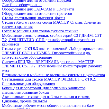
Оборудование для изготовления моделей
Литейное оборудование
Оборудование для CAD-CAM и 3D-печати
Оборудование для изготовления протезов
Cтолы, светильники, вытяжки, боксы
Столы зубного техника серии МАСТЕР. Стулья. Элементы
системы хранения
Готовые решения для столов зубного техника
Мобильные столы, столики, стойки серий СЗТ ДРИМ, СЗТ
7.2, СУЛ ШТАТИВ, СПП для лабораторий и врачебных
кабинетов
Столы серии СУЛ 9.3 для гипсовочной. Лабораторные столы
ЭЛЕМЕНТ, СУЛ 1.х ТУМБА. Гипсоотстойники и др.
сопутствующее оборудование
Системы БРИДЖ и ВЕРТИКАЛЬ для столов МАСТЕР,
ЭЛЕМЕНТ, СУЛ 9.2. Произвольные конфигурации рабочих
мест
Встраиваемые и мобильные вытяжные системы и устройства
Светильники для столов МАСТЕР, ЭЛЕМЕНТ, СУЛ 9.2.
Светильники для оборудования
Боксы для лабораторий, для врачебных кабинетов,
специализированные боксы
Автономные вытяжки для работы с пылью и газами.
Циклоны, прочие фильтры
Мобильные рабочие места общего пользования на базе