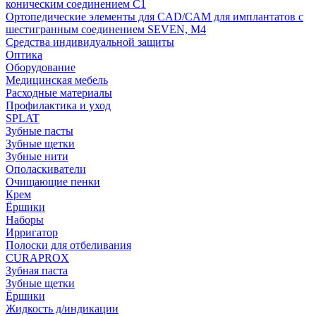
коническим соединением С1
Ортопедические элементы для CAD/CAM для имплантатов с
шестигранным соединением SEVEN, М4
Средства индивидуальной защиты
Оптика
Оборудование
Медицинская мебель
Расходные материалы
Профилактика и уход
SPLAT
Зубные пасты
Зубные щетки
Зубные нити
Ополаскиватели
Очищающие пенки
Крем
Ёршики
Наборы
Ирригатор
Полоски для отбеливания
CURAPROX
Зубная паста
Зубные щетки
Ёршики
Жидкость д/индикации