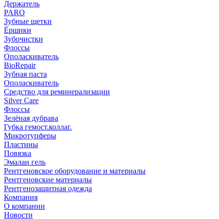
Держатель
PARO
Зубные щетки
Ёршики
Зубочистки
Флоссы
Ополаскиватель
BioRepair
Зубная паста
Ополаскиватель
Средство для реминерализации
Silver Care
Флоссы
Зелёная дубрава
Губка гемост.коллаг.
Микротупферы
Пластины
Повязка
Эмалан гель
Рентгеновское оборудование и материалы
Рентгеновские материалы
Рентгенозащитная одежда
Компания
О компании
Новости