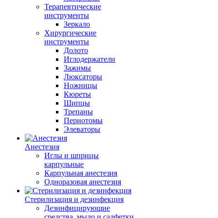
Терапевтические
инструменты
Зеркало
Хирургические
инструменты
Долото
Иглодержатели
Зажимы
Люксаторы
Ножницы
Кюреты
Шипцы
Трепаны
Периотомы
Элеваторы
Анестезия
Иглы и шприцы
карпульные
Карпульная анестезия
Одноразовая анестезия
Стерилизация и дезинфекция
Дезинфицирующие
средства, мыло и салфетки