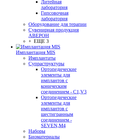
Литейная
лаборатория
Гипсовочная
лаборатория
Оборудование для терапии
Сувенирная продукция
АВЕРОН
+ ЕЩЕ 3
Имплантация MIS
Имплантаты
Супраструктуры
Ортопедические
элементы для
имплантов с
коническим
соединением - C1,V3
Ортопедические
элементы для
имплантов с
шестигранным
соединением -
SEVEN,M4
Наборы
Биоматериалы