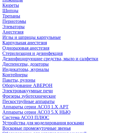
Кюреты
Шипцы
Трепаны
Периотомы
Элеваторы
Анестезия
Иглы и шприцы карпульные
Карпульная анестезия
Одноразовая анестезия
Стерилизация и дезинфекция
Дезинфицирующие средства, мыло и салфетки
Диспенсеры, дозаторы
Индикаторы, журналы
Контейнеры
Пакеты, рулоны
Оборудование АВЕРОН
Электровакуумные печи
Фрезеры зуботехнические
Пескоструйные аппараты
Аппараты серии АСОЗ 1.Х АРТ
Аппараты серии АСОЗ 5.Х НЬЮ
Система АСОЗ ПЛЮС
Устройства для моделирования восками
Восковые промежуточные звенья