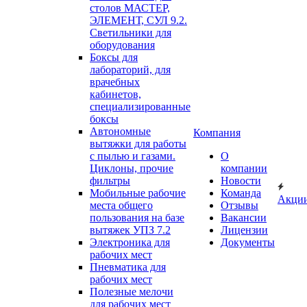
столов МАСТЕР,
ЭЛЕМЕНТ, СУЛ 9.2.
Светильники для
оборудования
Боксы для
лабораторий, для
врачебных
кабинетов,
специализированные
боксы
Автономные
Компания
вытяжки для работы
с пылью и газами.
О
Циклоны, прочие
компании
фильтры
Новости
Мобильные рабочие
Команда
Акци
места общего
Отзывы
пользования на базе
Вакансии
вытяжек УПЗ 7.2
Лицензии
Электроника для
Документы
рабочих мест
Пневматика для
рабочих мест
Полезные мелочи
для рабочих мест