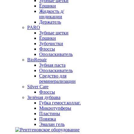
Зубные щетки
Ёршики
Жидкость д/
индикации
Держатель
PARO
Зубные щетки
Ёршики
Зубочистки
Флоссы
Ополаскиватель
BioRepair
Зубная паста
Ополаскиватель
Средство для
реминерализации
Silver Care
Флоссы
Зелёная дубрава
Губка гемост.коллаг.
Микротупферы
Пластины
Повязка
Эмалан гель