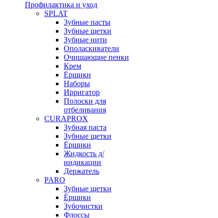
Профилактика и уход
SPLAT
Зубные пасты
Зубные щетки
Зубные нити
Ополаскиватели
Очищающие пенки
Крем
Ёршики
Наборы
Ирригатор
Полоски для
отбеливания
CURAPROX
Зубная паста
Зубные щетки
Ёршики
Жидкость д/
индикации
Держатель
PARO
Зубные щетки
Ёршики
Зубочистки
Флоссы