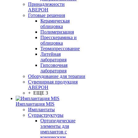
Принадлежности
АВЕРОН
Готовые решения
Керамическая
облицовка
Полимеризация
Пресскерамика и
облицовка
Термопрессование
Литейная
лаборатория
Гипсовочная
лаборатория
Оборудование для терапии
Сувенирная продукция
АВЕРОН
+ ЕЩЕ 3
Имплантация MIS
Имплантаты
Супраструктуры
Ортопедические
элементы для
имплантов с
коническим