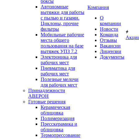
боксы
Автономные
Компания
вытяжки для работы
с пылью и газами.
О
Циклоны, прочие
компании
фильтры
Новости
Мобильные рабочие
Команда
Акци
места общего
Отзывы
пользования на базе
Вакансии
вытяжек УПЗ 7.2
Лицензии
Электроника для
Документы
рабочих мест
Пневматика для
рабочих мест
Полезные мелочи
для рабочих мест
Принадлежности
АВЕРОН
Готовые решения
Керамическая
облицовка
Полимеризация
Пресскерамика и
облицовка
Термопрессование