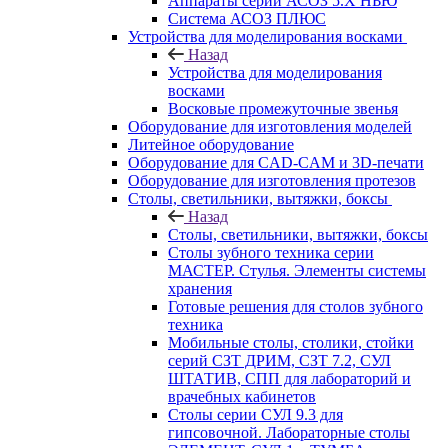
Аппараты серии АСОЗ 5.Х НЬЮ
Система АСОЗ ПЛЮС
Устройства для моделирования восками
Назад
Устройства для моделирования
восками
Восковые промежуточные звенья
Оборудование для изготовления моделей
Литейное оборудование
Оборудование для CAD-CAM и 3D-печати
Оборудование для изготовления протезов
Cтолы, светильники, вытяжки, боксы
Назад
Cтолы, светильники, вытяжки, боксы
Столы зубного техника серии
МАСТЕР. Стулья. Элементы системы
хранения
Готовые решения для столов зубного
техника
Мобильные столы, столики, стойки
серий СЗТ ДРИМ, СЗТ 7.2, СУЛ
ШТАТИВ, СПП для лабораторий и
врачебных кабинетов
Столы серии СУЛ 9.3 для
гипсовочной. Лабораторные столы