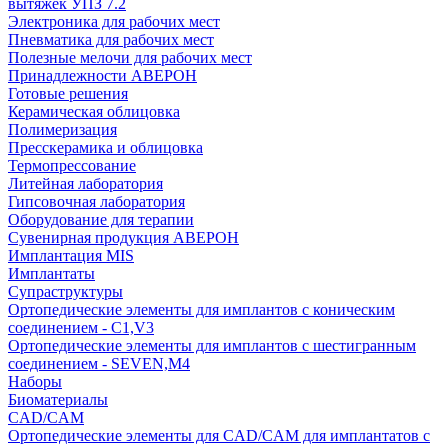
вытяжек УПЗ 7.2
Электроника для рабочих мест
Пневматика для рабочих мест
Полезные мелочи для рабочих мест
Принадлежности АВЕРОН
Готовые решения
Керамическая облицовка
Полимеризация
Пресскерамика и облицовка
Термопрессование
Литейная лаборатория
Гипсовочная лаборатория
Оборудование для терапии
Сувенирная продукция АВЕРОН
Имплантация MIS
Имплантаты
Супраструктуры
Ортопедические элементы для имплантов с коническим
соединением - C1,V3
Ортопедические элементы для имплантов с шестигранным
соединением - SEVEN,M4
Наборы
Биоматериалы
CAD/CAM
Ортопедические элементы для CAD/CAM для имплантатов с