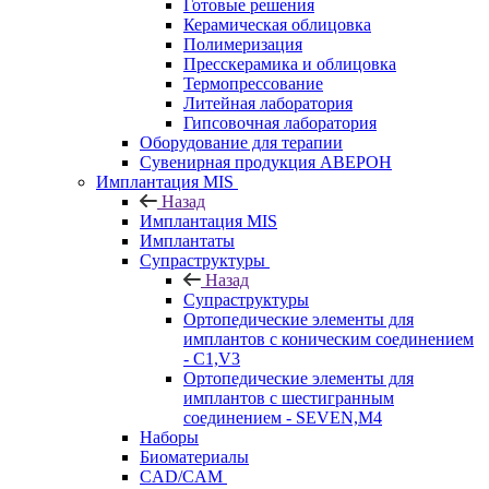
Готовые решения
Керамическая облицовка
Полимеризация
Пресскерамика и облицовка
Термопрессование
Литейная лаборатория
Гипсовочная лаборатория
Оборудование для терапии
Сувенирная продукция АВЕРОН
Имплантация MIS
Назад
Имплантация MIS
Имплантаты
Супраструктуры
Назад
Супраструктуры
Ортопедические элементы для
имплантов с коническим соединением
- C1,V3
Ортопедические элементы для
имплантов с шестигранным
соединением - SEVEN,M4
Наборы
Биоматериалы
CAD/CAM