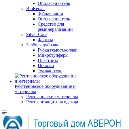
Ополаскиватель
BioRepair
Зубная паста
Ополаскиватель
Средство для
реминерализации
Silver Care
Флоссы
Зелёная дубрава
Губка гемост.коллаг.
Микротупферы
Пластины
Повязка
Эмалан гель
Рентгеновское оборудование и
материалы
Рентгеновские материалы
Рентгенозащитная одежда