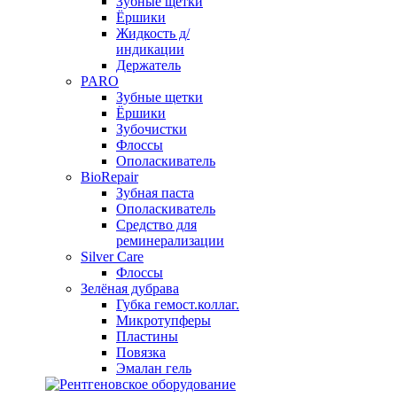
Зубные щетки
Ёршики
Жидкость д/
индикации
Держатель
PARO
Зубные щетки
Ёршики
Зубочистки
Флоссы
Ополаскиватель
BioRepair
Зубная паста
Ополаскиватель
Средство для
реминерализации
Silver Care
Флоссы
Зелёная дубрава
Губка гемост.коллаг.
Микротупферы
Пластины
Повязка
Эмалан гель