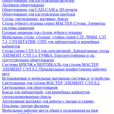
Оборудование для изготовления моделей
Литейное оборудование
Оборудование для CAD-CAM и 3D-печати
Оборудование для изготовления протезов
Cтолы, светильники, вытяжки, боксы
Столы зубного техника серии МАСТЕР. Стулья. Элементы
системы хранения
Готовые решения для столов зубного техника
Мобильные столы, столики, стойки серий СЗТ ДРИМ, СЗТ
7.2, СУЛ ШТАТИВ, СПП для лабораторий и врачебных
кабинетов
Столы серии СУЛ 9.3 для гипсовочной. Лабораторные столы
ЭЛЕМЕНТ, СУЛ 1.х ТУМБА. Гипсоотстойники и др.
сопутствующее оборудование
Системы БРИДЖ и ВЕРТИКАЛЬ для столов МАСТЕР,
ЭЛЕМЕНТ, СУЛ 9.2. Произвольные конфигурации рабочих
мест
Встраиваемые и мобильные вытяжные системы и устройства
Светильники для столов МАСТЕР, ЭЛЕМЕНТ, СУЛ 9.2.
Светильники для оборудования
Боксы для лабораторий, для врачебных кабинетов,
специализированные боксы
Автономные вытяжки для работы с пылью и газами.
Циклоны, прочие фильтры
Мобильные рабочие места общего пользования на базе