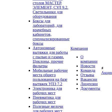
столов МАСТЕР,
ЭЛЕМЕНТ, СУЛ 9.2.
Светильники для
оборудования
Боксы для
лабораторий, для
врачебных
кабинетов,
специализированные
боксы
Автономные
Компания
вытяжки для работы
с пылью и газами.
О
Циклоны, прочие
компании
фильтры
Новости
Мобильные рабочие
Команда
Акци
места общего
Отзывы
пользования на базе
Вакансии
вытяжек УПЗ 7.2
Лицензии
Электроника для
Документы
рабочих мест
Пневматика для
рабочих мест
Полезные мелочи
для рабочих мест