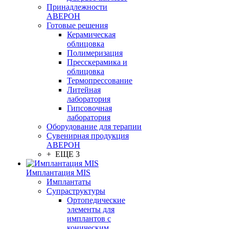
Принадлежности
АВЕРОН
Готовые решения
Керамическая
облицовка
Полимеризация
Пресскерамика и
облицовка
Термопрессование
Литейная
лаборатория
Гипсовочная
лаборатория
Оборудование для терапии
Сувенирная продукция
АВЕРОН
+ ЕЩЕ 3
Имплантация MIS
Имплантаты
Супраструктуры
Ортопедические
элементы для
имплантов с
коническим