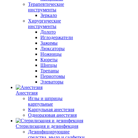
Терапевтические
инструменты
Зеркало
Хирургические
инструменты
Долото
Иглодержатели
Зажимы
Люксаторы
Ножницы
Кюреты
Шипцы
Трепаны
Периотомы
Элеваторы
Анестезия
Иглы и шприцы
карпульные
Карпульная анестезия
Одноразовая анестезия
Стерилизация и дезинфекция
Дезинфицирующие
средства, мыло и салфетки