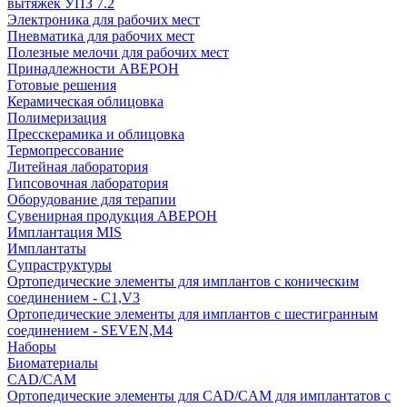
вытяжек УПЗ 7.2
Электроника для рабочих мест
Пневматика для рабочих мест
Полезные мелочи для рабочих мест
Принадлежности АВЕРОН
Готовые решения
Керамическая облицовка
Полимеризация
Пресскерамика и облицовка
Термопрессование
Литейная лаборатория
Гипсовочная лаборатория
Оборудование для терапии
Сувенирная продукция АВЕРОН
Имплантация MIS
Имплантаты
Супраструктуры
Ортопедические элементы для имплантов с коническим
соединением - C1,V3
Ортопедические элементы для имплантов с шестигранным
соединением - SEVEN,M4
Наборы
Биоматериалы
CAD/CAM
Ортопедические элементы для CAD/CAM для имплантатов с