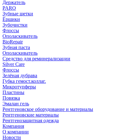
Держатель
PARO
Зубные щетки
Ёршики
Зубочистки
Флоссы
Ополаскиватель
BioRepair
Зубная паста
Ополаскиватель
Средство для реминерализации
Silver Care
Флоссы
Зелёная дубрава
Губка гемост.коллаг.
Микротупферы
Пластины
Повязка
Эмалан гель
Рентгеновское оборудование и материалы
Рентгеновские материалы
Рентгенозащитная одежда
Компания
О компании
Новости