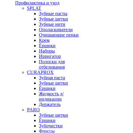
Профилактика и уход
SPLAT
Зубные пасты
Зубные щетки
Зубные нити
Ополаскиватели
Очищающие пенки
Крем
Ёршики
Наборы
Ирригатор
Полоски для
отбеливания
CURAPROX
Зубная паста
Зубные щетки
Ёршики
Жидкость д/
индикации
Держатель
PARO
Зубные щетки
Ёршики
Зубочистки
Флоссы