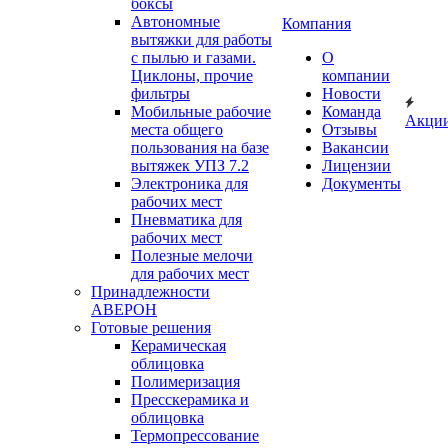
боксы
Автономные
Компания
вытяжки для работы
с пылью и газами.
О
Циклоны, прочие
компании
фильтры
Новости
Мобильные рабочие
Команда
Акци
места общего
Отзывы
пользования на базе
Вакансии
вытяжек УПЗ 7.2
Лицензии
Электроника для
Документы
рабочих мест
Пневматика для
рабочих мест
Полезные мелочи
для рабочих мест
Принадлежности
АВЕРОН
Готовые решения
Керамическая
облицовка
Полимеризация
Пресскерамика и
облицовка
Термопрессование