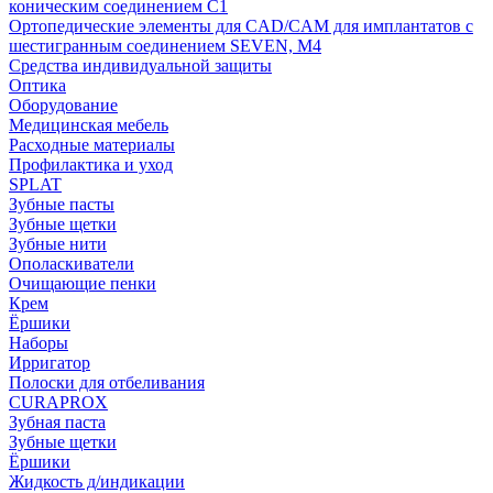
коническим соединением С1
Ортопедические элементы для CAD/CAM для имплантатов с
шестигранным соединением SEVEN, М4
Средства индивидуальной защиты
Оптика
Оборудование
Медицинская мебель
Расходные материалы
Профилактика и уход
SPLAT
Зубные пасты
Зубные щетки
Зубные нити
Ополаскиватели
Очищающие пенки
Крем
Ёршики
Наборы
Ирригатор
Полоски для отбеливания
CURAPROX
Зубная паста
Зубные щетки
Ёршики
Жидкость д/индикации