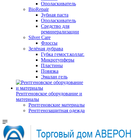
Ополаскиватель
BioRepair
Зубная паста
Ополаскиватель
Средство для
реминерализации
Silver Care
Флоссы
Зелёная дубрава
Губка гемост.коллаг.
Микротупферы
Пластины
Повязка
Эмалан гель
Рентгеновское оборудование и
материалы
Рентгеновские материалы
Рентгенозащитная одежда