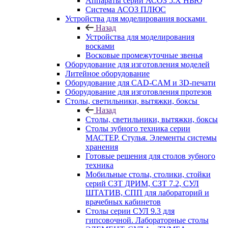
Аппараты серии АСОЗ 5.Х НЬЮ
Система АСОЗ ПЛЮС
Устройства для моделирования восками
Назад
Устройства для моделирования
восками
Восковые промежуточные звенья
Оборудование для изготовления моделей
Литейное оборудование
Оборудование для CAD-CAM и 3D-печати
Оборудование для изготовления протезов
Cтолы, светильники, вытяжки, боксы
Назад
Cтолы, светильники, вытяжки, боксы
Столы зубного техника серии
МАСТЕР. Стулья. Элементы системы
хранения
Готовые решения для столов зубного
техника
Мобильные столы, столики, стойки
серий СЗТ ДРИМ, СЗТ 7.2, СУЛ
ШТАТИВ, СПП для лабораторий и
врачебных кабинетов
Столы серии СУЛ 9.3 для
гипсовочной. Лабораторные столы