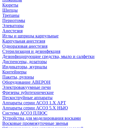
Кюреты
Шипцы
Трепаны
Периотомы
Элеваторы
Анестезия
Иглы и шприцы карпульные
Карпульная анестезия
Одноразовая анестезия
Стерилизация и дезинфекция
Дезинфицирующие средства, мыло и салфетки
Диспенсеры, дозаторы
Индикаторы, журналы
Контейнеры
Пакеты, рулоны
Оборудование АВЕРОН
Электровакуумные печи
Фрезеры зуботехнические
Пескоструйные аппараты
Аппараты серии АСОЗ 1.Х АРТ
Аппараты серии АСОЗ 5.Х НЬЮ
Система АСОЗ ПЛЮС
Устройства для моделирования восками
Восковые промежуточные звенья