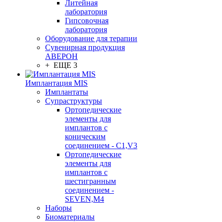
Литейная
лаборатория
Гипсовочная
лаборатория
Оборудование для терапии
Сувенирная продукция
АВЕРОН
+ ЕЩЕ 3
Имплантация MIS
Имплантаты
Супраструктуры
Ортопедические
элементы для
имплантов с
коническим
соединением - C1,V3
Ортопедические
элементы для
имплантов с
шестигранным
соединением -
SEVEN,M4
Наборы
Биоматериалы