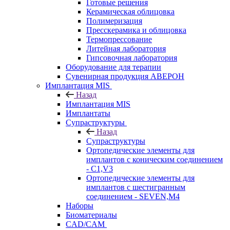
Готовые решения
Керамическая облицовка
Полимеризация
Пресскерамика и облицовка
Термопрессование
Литейная лаборатория
Гипсовочная лаборатория
Оборудование для терапии
Сувенирная продукция АВЕРОН
Имплантация MIS
Назад
Имплантация MIS
Имплантаты
Супраструктуры
Назад
Супраструктуры
Ортопедические элементы для
имплантов с коническим соединением
- C1,V3
Ортопедические элементы для
имплантов с шестигранным
соединением - SEVEN,M4
Наборы
Биоматериалы
CAD/CAM