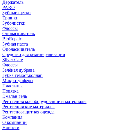
Держатель
PARO
Зубные щетки
Ёршики
Зубочистки
Флоссы
Ополаскиватель
BioRepair
Зубная паста
Ополаскиватель
Средство для реминерализации
Silver Care
Флоссы
Зелёная дубрава
Губка гемост.коллаг.
Микротупферы
Пластины
Повязка
Эмалан гель
Рентгеновское оборудование и материалы
Рентгеновские материалы
Рентгенозащитная одежда
Компания
О компании
Новости