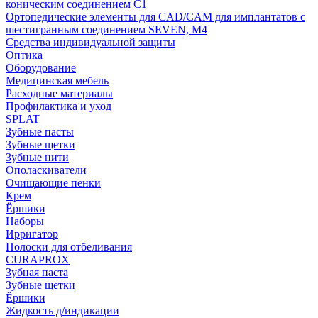
коническим соединением С1
Ортопедические элементы для CAD/CAM для имплантатов с
шестигранным соединением SEVEN, М4
Средства индивидуальной защиты
Оптика
Оборудование
Медицинская мебель
Расходные материалы
Профилактика и уход
SPLAT
Зубные пасты
Зубные щетки
Зубные нити
Ополаскиватели
Очищающие пенки
Крем
Ёршики
Наборы
Ирригатор
Полоски для отбеливания
CURAPROX
Зубная паста
Зубные щетки
Ёршики
Жидкость д/индикации