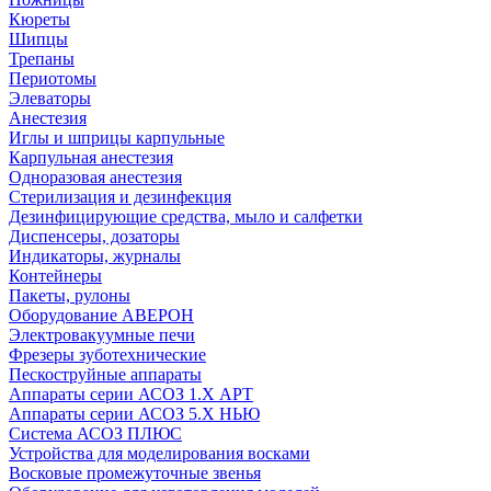
Кюреты
Шипцы
Трепаны
Периотомы
Элеваторы
Анестезия
Иглы и шприцы карпульные
Карпульная анестезия
Одноразовая анестезия
Стерилизация и дезинфекция
Дезинфицирующие средства, мыло и салфетки
Диспенсеры, дозаторы
Индикаторы, журналы
Контейнеры
Пакеты, рулоны
Оборудование АВЕРОН
Электровакуумные печи
Фрезеры зуботехнические
Пескоструйные аппараты
Аппараты серии АСОЗ 1.Х АРТ
Аппараты серии АСОЗ 5.Х НЬЮ
Система АСОЗ ПЛЮС
Устройства для моделирования восками
Восковые промежуточные звенья