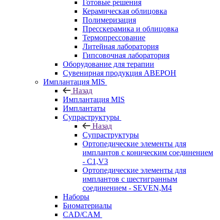
Готовые решения
Керамическая облицовка
Полимеризация
Пресскерамика и облицовка
Термопрессование
Литейная лаборатория
Гипсовочная лаборатория
Оборудование для терапии
Сувенирная продукция АВЕРОН
Имплантация MIS
Назад
Имплантация MIS
Имплантаты
Супраструктуры
Назад
Супраструктуры
Ортопедические элементы для
имплантов с коническим соединением
- C1,V3
Ортопедические элементы для
имплантов с шестигранным
соединением - SEVEN,M4
Наборы
Биоматериалы
CAD/CAM