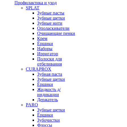
Профилактика и уход
SPLAT
Зубные пасты
Зубные щетки
Зубные нити
Ополаскиватели
Очищающие пенки
Крем
Ёршики
Наборы
Ирригатор
Полоски для
отбеливания
CURAPROX
Зубная паста
Зубные щетки
Ёршики
Жидкость д/
индикации
Держатель
PARO
Зубные щетки
Ёршики
Зубочистки
Флоссы