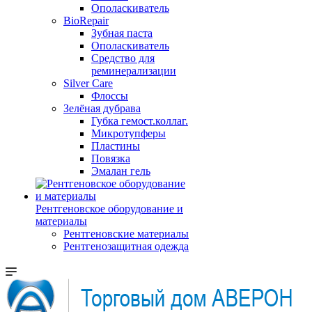
Ополаскиватель
BioRepair
Зубная паста
Ополаскиватель
Средство для
реминерализации
Silver Care
Флоссы
Зелёная дубрава
Губка гемост.коллаг.
Микротупферы
Пластины
Повязка
Эмалан гель
Рентгеновское оборудование и
материалы
Рентгеновские материалы
Рентгенозащитная одежда