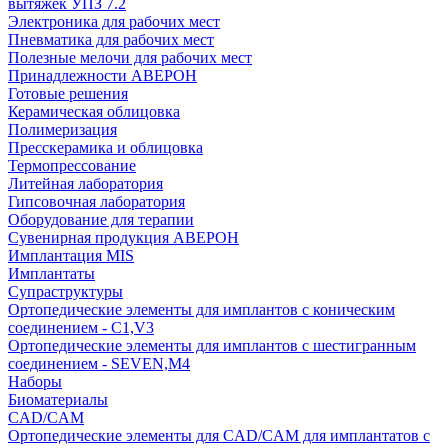
вытяжек УПЗ 7.2
Электроника для рабочих мест
Пневматика для рабочих мест
Полезные мелочи для рабочих мест
Принадлежности АВЕРОН
Готовые решения
Керамическая облицовка
Полимеризация
Пресскерамика и облицовка
Термопрессование
Литейная лаборатория
Гипсовочная лаборатория
Оборудование для терапии
Сувенирная продукция АВЕРОН
Имплантация MIS
Имплантаты
Супраструктуры
Ортопедические элементы для имплантов с коническим
соединением - C1,V3
Ортопедические элементы для имплантов с шестигранным
соединением - SEVEN,M4
Наборы
Биоматериалы
CAD/CAM
Ортопедические элементы для CAD/CAM для имплантатов с