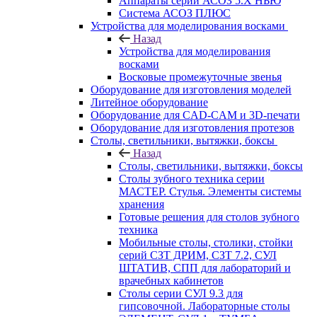
Аппараты серии АСОЗ 5.Х НЬЮ
Система АСОЗ ПЛЮС
Устройства для моделирования восками
Назад
Устройства для моделирования
восками
Восковые промежуточные звенья
Оборудование для изготовления моделей
Литейное оборудование
Оборудование для CAD-CAM и 3D-печати
Оборудование для изготовления протезов
Cтолы, светильники, вытяжки, боксы
Назад
Cтолы, светильники, вытяжки, боксы
Столы зубного техника серии
МАСТЕР. Стулья. Элементы системы
хранения
Готовые решения для столов зубного
техника
Мобильные столы, столики, стойки
серий СЗТ ДРИМ, СЗТ 7.2, СУЛ
ШТАТИВ, СПП для лабораторий и
врачебных кабинетов
Столы серии СУЛ 9.3 для
гипсовочной. Лабораторные столы