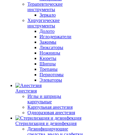
Терапевтические
инструменты
Зеркало
Хирургические
инструменты
Долото
Иглодержатели
Зажимы
Люксаторы
Ножницы
Кюреты
Шипцы
Трепаны
Периотомы
Элеваторы
Анестезия
Иглы и шприцы
карпульные
Карпульная анестезия
Одноразовая анестезия
Стерилизация и дезинфекция
Дезинфицирующие
средства, мыло и салфетки