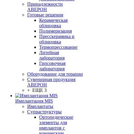
Принадлежности
АВЕРОН
Готовые решения
Керамическая
облицовка
Полимеризация
Пресскерамика и
облицовка
Термопрессование
Литейная
лаборатория
Гипсовочная
лаборатория
Оборудование для терапии
Сувенирная продукция
АВЕРОН
+ ЕЩЕ 3
Имплантация MIS
Имплантаты
Супраструктуры
Ортопедические
элементы для
имплантов с
коническим