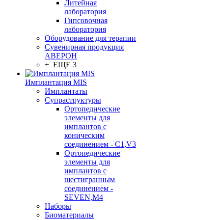
Литейная
лаборатория
Гипсовочная
лаборатория
Оборудование для терапии
Сувенирная продукция
АВЕРОН
+ ЕЩЕ 3
Имплантация MIS
Имплантаты
Супраструктуры
Ортопедические
элементы для
имплантов с
коническим
соединением - C1,V3
Ортопедические
элементы для
имплантов с
шестигранным
соединением -
SEVEN,M4
Наборы
Биоматериалы