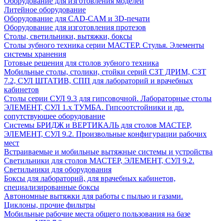
Оборудование для изготовления моделей
Литейное оборудование
Оборудование для CAD-CAM и 3D-печати
Оборудование для изготовления протезов
Cтолы, светильники, вытяжки, боксы
Столы зубного техника серии МАСТЕР. Стулья. Элементы
системы хранения
Готовые решения для столов зубного техника
Мобильные столы, столики, стойки серий СЗТ ДРИМ, СЗТ
7.2, СУЛ ШТАТИВ, СПП для лабораторий и врачебных
кабинетов
Столы серии СУЛ 9.3 для гипсовочной. Лабораторные столы
ЭЛЕМЕНТ, СУЛ 1.х ТУМБА. Гипсоотстойники и др.
сопутствующее оборудование
Системы БРИДЖ и ВЕРТИКАЛЬ для столов МАСТЕР,
ЭЛЕМЕНТ, СУЛ 9.2. Произвольные конфигурации рабочих
мест
Встраиваемые и мобильные вытяжные системы и устройства
Светильники для столов МАСТЕР, ЭЛЕМЕНТ, СУЛ 9.2.
Светильники для оборудования
Боксы для лабораторий, для врачебных кабинетов,
специализированные боксы
Автономные вытяжки для работы с пылью и газами.
Циклоны, прочие фильтры
Мобильные рабочие места общего пользования на базе