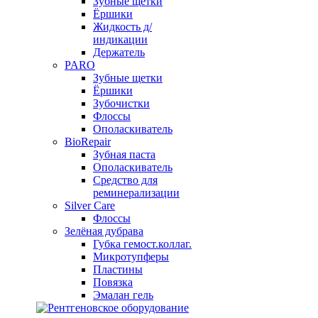
Зубные щетки
Ёршики
Жидкость д/
индикации
Держатель
PARO
Зубные щетки
Ёршики
Зубочистки
Флоссы
Ополаскиватель
BioRepair
Зубная паста
Ополаскиватель
Средство для
реминерализации
Silver Care
Флоссы
Зелёная дубрава
Губка гемост.коллаг.
Микротупферы
Пластины
Повязка
Эмалан гель