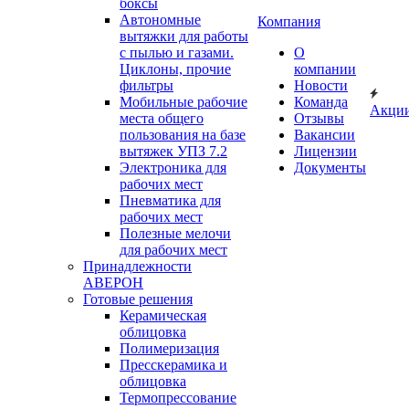
боксы
Автономные
Компания
вытяжки для работы
с пылью и газами.
О
Циклоны, прочие
компании
фильтры
Новости
Мобильные рабочие
Команда
Акци
места общего
Отзывы
пользования на базе
Вакансии
вытяжек УПЗ 7.2
Лицензии
Электроника для
Документы
рабочих мест
Пневматика для
рабочих мест
Полезные мелочи
для рабочих мест
Принадлежности
АВЕРОН
Готовые решения
Керамическая
облицовка
Полимеризация
Пресскерамика и
облицовка
Термопрессование