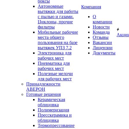
боксы
Автономные
Компания
вытяжки для работы
с пылью и газами.
О
Циклоны, прочие
компании
фильтры
Новости
Мобильные рабочие
Команда
Акци
места общего
Отзывы
пользования на базе
Вакансии
вытяжек УПЗ 7.2
Лицензии
Электроника для
Документы
рабочих мест
Пневматика для
рабочих мест
Полезные мелочи
для рабочих мест
Принадлежности
АВЕРОН
Готовые решения
Керамическая
облицовка
Полимеризация
Пресскерамика и
облицовка
Термопрессование