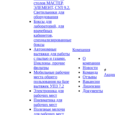
столов МАСТЕР,
ЭЛЕМЕНТ, СУЛ 9.2.
Светильники для
оборудования
Боксы для
лабораторий, для
врачебных
кабинетов,
специализированные
боксы
Автономные
Компания
вытяжки для работы
с пылью и газами.
О
Циклоны, прочие
компании
фильтры
Новости
Мобильные рабочие
Команда
Акци
места общего
Отзывы
пользования на базе
Вакансии
вытяжек УПЗ 7.2
Лицензии
Электроника для
Документы
рабочих мест
Пневматика для
рабочих мест
Полезные мелочи
для рабочих мест