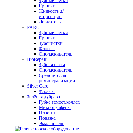
Зубные щетки
Ёршики
Жидкость д/
индикации
Держатель
PARO
Зубные щетки
Ёршики
Зубочистки
Флоссы
Ополаскиватель
BioRepair
Зубная паста
Ополаскиватель
Средство для
реминерализации
Silver Care
Флоссы
Зелёная дубрава
Губка гемост.коллаг.
Микротупферы
Пластины
Повязка
Эмалан гель