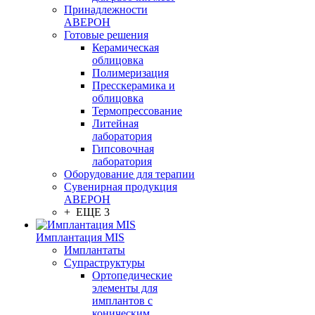
Принадлежности
АВЕРОН
Готовые решения
Керамическая
облицовка
Полимеризация
Пресскерамика и
облицовка
Термопрессование
Литейная
лаборатория
Гипсовочная
лаборатория
Оборудование для терапии
Сувенирная продукция
АВЕРОН
+ ЕЩЕ 3
Имплантация MIS
Имплантаты
Супраструктуры
Ортопедические
элементы для
имплантов с
коническим