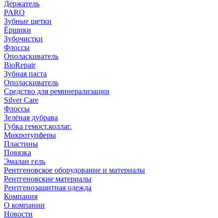
Держатель
PARO
Зубные щетки
Ёршики
Зубочистки
Флоссы
Ополаскиватель
BioRepair
Зубная паста
Ополаскиватель
Средство для реминерализации
Silver Care
Флоссы
Зелёная дубрава
Губка гемост.коллаг.
Микротупферы
Пластины
Повязка
Эмалан гель
Рентгеновское оборудование и материалы
Рентгеновские материалы
Рентгенозащитная одежда
Компания
О компании
Новости