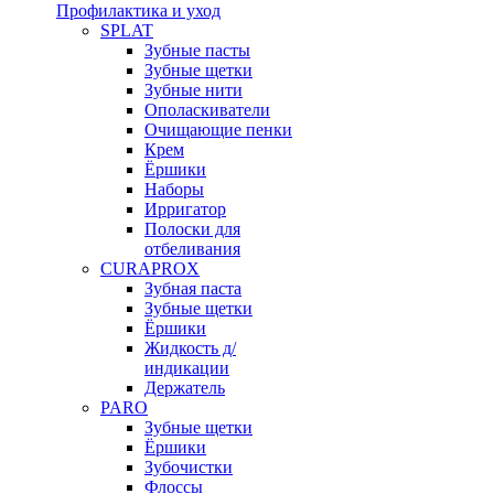
Профилактика и уход
SPLAT
Зубные пасты
Зубные щетки
Зубные нити
Ополаскиватели
Очищающие пенки
Крем
Ёршики
Наборы
Ирригатор
Полоски для
отбеливания
CURAPROX
Зубная паста
Зубные щетки
Ёршики
Жидкость д/
индикации
Держатель
PARO
Зубные щетки
Ёршики
Зубочистки
Флоссы