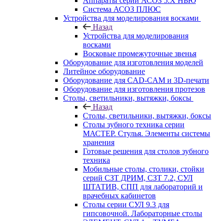
Аппараты серии АСОЗ 5.Х НЬЮ
Система АСОЗ ПЛЮС
Устройства для моделирования восками
Назад
Устройства для моделирования
восками
Восковые промежуточные звенья
Оборудование для изготовления моделей
Литейное оборудование
Оборудование для CAD-CAM и 3D-печати
Оборудование для изготовления протезов
Cтолы, светильники, вытяжки, боксы
Назад
Cтолы, светильники, вытяжки, боксы
Столы зубного техника серии
МАСТЕР. Стулья. Элементы системы
хранения
Готовые решения для столов зубного
техника
Мобильные столы, столики, стойки
серий СЗТ ДРИМ, СЗТ 7.2, СУЛ
ШТАТИВ, СПП для лабораторий и
врачебных кабинетов
Столы серии СУЛ 9.3 для
гипсовочной. Лабораторные столы