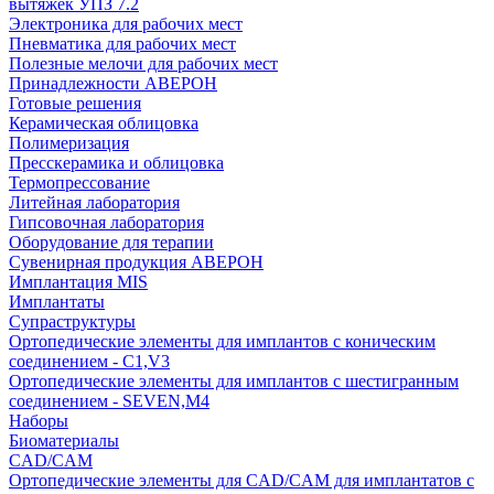
вытяжек УПЗ 7.2
Электроника для рабочих мест
Пневматика для рабочих мест
Полезные мелочи для рабочих мест
Принадлежности АВЕРОН
Готовые решения
Керамическая облицовка
Полимеризация
Пресскерамика и облицовка
Термопрессование
Литейная лаборатория
Гипсовочная лаборатория
Оборудование для терапии
Сувенирная продукция АВЕРОН
Имплантация MIS
Имплантаты
Супраструктуры
Ортопедические элементы для имплантов с коническим
соединением - C1,V3
Ортопедические элементы для имплантов с шестигранным
соединением - SEVEN,M4
Наборы
Биоматериалы
CAD/CAM
Ортопедические элементы для CAD/CAM для имплантатов с