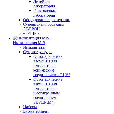
Литейная
лаборатория
Гипсовочная
лаборатория
Оборудование для терапии
Сувенирная продукция
АВЕРОН
+ ЕЩЕ 3
Имплантация MIS
Имплантаты
Супраструктуры
Ортопедические
элементы для
имплантов с
коническим
соединением - C1,V3
Ортопедические
элементы для
имплантов с
шестигранным
соединением -
SEVEN,M4
Наборы
Биоматериалы