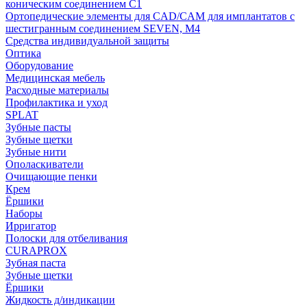
коническим соединением С1
Ортопедические элементы для CAD/CAM для имплантатов с
шестигранным соединением SEVEN, М4
Средства индивидуальной защиты
Оптика
Оборудование
Медицинская мебель
Расходные материалы
Профилактика и уход
SPLAT
Зубные пасты
Зубные щетки
Зубные нити
Ополаскиватели
Очищающие пенки
Крем
Ёршики
Наборы
Ирригатор
Полоски для отбеливания
CURAPROX
Зубная паста
Зубные щетки
Ёршики
Жидкость д/индикации