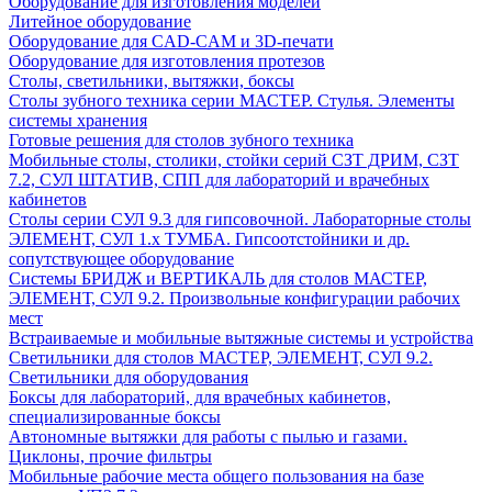
Оборудование для изготовления моделей
Литейное оборудование
Оборудование для CAD-CAM и 3D-печати
Оборудование для изготовления протезов
Cтолы, светильники, вытяжки, боксы
Столы зубного техника серии МАСТЕР. Стулья. Элементы
системы хранения
Готовые решения для столов зубного техника
Мобильные столы, столики, стойки серий СЗТ ДРИМ, СЗТ
7.2, СУЛ ШТАТИВ, СПП для лабораторий и врачебных
кабинетов
Столы серии СУЛ 9.3 для гипсовочной. Лабораторные столы
ЭЛЕМЕНТ, СУЛ 1.х ТУМБА. Гипсоотстойники и др.
сопутствующее оборудование
Системы БРИДЖ и ВЕРТИКАЛЬ для столов МАСТЕР,
ЭЛЕМЕНТ, СУЛ 9.2. Произвольные конфигурации рабочих
мест
Встраиваемые и мобильные вытяжные системы и устройства
Светильники для столов МАСТЕР, ЭЛЕМЕНТ, СУЛ 9.2.
Светильники для оборудования
Боксы для лабораторий, для врачебных кабинетов,
специализированные боксы
Автономные вытяжки для работы с пылью и газами.
Циклоны, прочие фильтры
Мобильные рабочие места общего пользования на базе