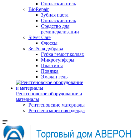
Ополаскиватель
BioRepair
Зубная паста
Ополаскиватель
Средство для
реминерализации
Silver Care
Флоссы
Зелёная дубрава
Губка гемост.коллаг.
Микротупферы
Пластины
Повязка
Эмалан гель
Рентгеновское оборудование и
материалы
Рентгеновские материалы
Рентгенозащитная одежда