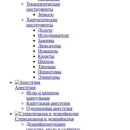
Терапевтические
инструменты
Зеркало
Хирургические
инструменты
Долото
Иглодержатели
Зажимы
Люксаторы
Ножницы
Кюреты
Шипцы
Трепаны
Периотомы
Элеваторы
Анестезия
Иглы и шприцы
карпульные
Карпульная анестезия
Одноразовая анестезия
Стерилизация и дезинфекция
Дезинфицирующие
средства, мыло и салфетки