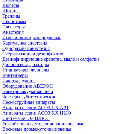
Кюреты
Шипцы
Трепаны
Периотомы
Элеваторы
Анестезия
Иглы и шприцы карпульные
Карпульная анестезия
Одноразовая анестезия
Стерилизация и дезинфекция
Дезинфицирующие средства, мыло и салфетки
Диспенсеры, дозаторы
Индикаторы, журналы
Контейнеры
Пакеты, рулоны
Оборудование АВЕРОН
Электровакуумные печи
Фрезеры зуботехнические
Пескоструйные аппараты
Аппараты серии АСОЗ 1.Х АРТ
Аппараты серии АСОЗ 5.Х НЬЮ
Система АСОЗ ПЛЮС
Устройства для моделирования восками
Восковые промежуточные звенья