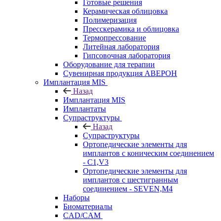
Готовые решения
Керамическая облицовка
Полимеризация
Пресскерамика и облицовка
Термопрессование
Литейная лаборатория
Гипсовочная лаборатория
Оборудование для терапии
Сувенирная продукция АВЕРОН
Имплантация MIS
Назад
Имплантация MIS
Имплантаты
Супраструктуры
Назад
Супраструктуры
Ортопедические элементы для
имплантов с коническим соединением
- C1,V3
Ортопедические элементы для
имплантов с шестигранным
соединением - SEVEN,M4
Наборы
Биоматериалы
CAD/CAM