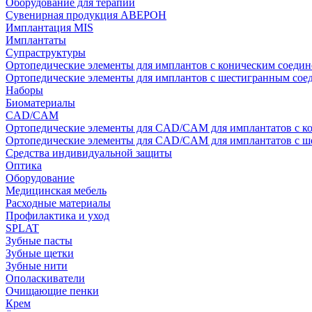
Оборудование для терапии
Сувенирная продукция АВЕРОН
Имплантация MIS
Имплантаты
Супраструктуры
Ортопедические элементы для имплантов с коническим соедин
Ортопедические элементы для имплантов с шестигранным со
Наборы
Биоматериалы
CAD/CAM
Ортопедические элементы для CAD/CAM для имплантатов с к
Ортопедические элементы для CAD/CAM для имплантатов с 
Средства индивидуальной защиты
Оптика
Оборудование
Медицинская мебель
Расходные материалы
Профилактика и уход
SPLAT
Зубные пасты
Зубные щетки
Зубные нити
Ополаскиватели
Очищающие пенки
Крем