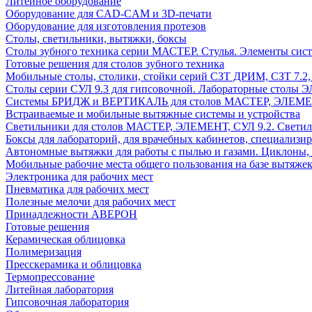
Литейное оборудование
Оборудование для CAD-CAM и 3D-печати
Оборудование для изготовления протезов
Cтолы, светильники, вытяжки, боксы
Столы зубного техника серии МАСТЕР. Стулья. Элементы сис
Готовые решения для столов зубного техника
Мобильные столы, столики, стойки серий СЗТ ДРИМ, СЗТ 7.2
Столы серии СУЛ 9.3 для гипсовочной. Лабораторные столы 
Системы БРИДЖ и ВЕРТИКАЛЬ для столов МАСТЕР, ЭЛЕМЕНТ,
Встраиваемые и мобильные вытяжные системы и устройства
Светильники для столов МАСТЕР, ЭЛЕМЕНТ, СУЛ 9.2. Светил
Боксы для лабораторий, для врачебных кабинетов, специализи
Автономные вытяжки для работы с пылью и газами. Циклоны,
Мобильные рабочие места общего пользования на базе вытяжек
Электроника для рабочих мест
Пневматика для рабочих мест
Полезные мелочи для рабочих мест
Принадлежности АВЕРОН
Готовые решения
Керамическая облицовка
Полимеризация
Пресскерамика и облицовка
Термопрессование
Литейная лаборатория
Гипсовочная лаборатория