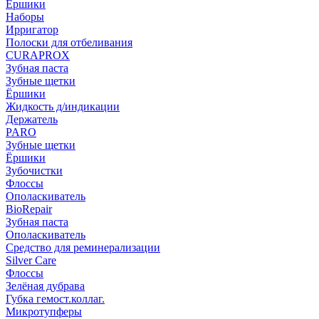
Ёршики
Наборы
Ирригатор
Полоски для отбеливания
CURAPROX
Зубная паста
Зубные щетки
Ёршики
Жидкость д/индикации
Держатель
PARO
Зубные щетки
Ёршики
Зубочистки
Флоссы
Ополаскиватель
BioRepair
Зубная паста
Ополаскиватель
Средство для реминерализации
Silver Care
Флоссы
Зелёная дубрава
Губка гемост.коллаг.
Микротупферы