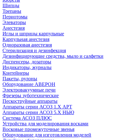
Шипцы
Трепаны
Периотомы
Элеваторы
Анестезия
Иглы и шприцы карпульные
Карпульная анестезия
Одноразовая анестезия
Стерилизация и дезинфекция
Дезинфицирующие средства, мыло и салфетки
Диспенсеры, дозаторы
Индикаторы, журналы
Контейнеры
Пакеты, рулоны
Оборудование АВЕРОН
Электровакуумные печи
Фрезеры зуботехнические
Пескоструйные аппараты
Аппараты серии АСОЗ 1.Х АРТ
Аппараты серии АСОЗ 5.Х НЬЮ
Система АСОЗ ПЛЮС
Устройства для моделирования восками
Восковые промежуточные звенья
Оборудование для изготовления моделей