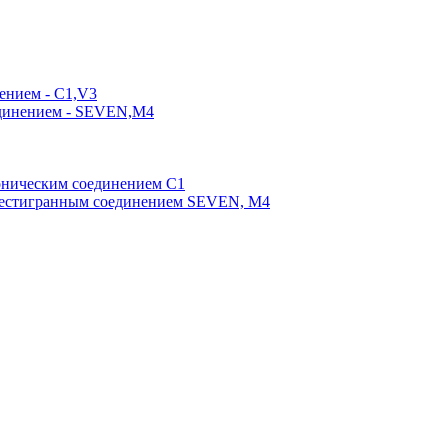
ением - C1,V3
единением - SEVEN,M4
оническим соединением С1
шестигранным соединением SEVEN, М4