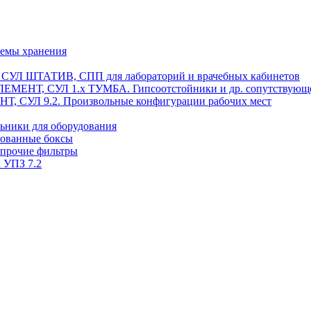
темы хранения
, СУЛ ШТАТИВ, СПП для лабораторий и врачебных кабинетов
ЭЛЕМЕНТ, СУЛ 1.х ТУМБА. Гипсоотстойники и др. сопутствующ
 СУЛ 9.2. Произвольные конфигурации рабочих мест
ьники для оборудования
рованные боксы
 прочие фильтры
 УПЗ 7.2