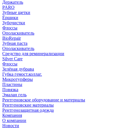
Держатель
PARO
Зубные щетки
Ёршики
Зубочистки
Флоссы
Ополаскиватель
BioRepair
Зубная паста
Ополаскиватель
Средство для реминерализации
Silver Care
Флоссы
Зелёная дубрава
Губка гемост.коллаг.
Микротупферы
Пластины
Повязка
Эмалан гель
Рентгеновское оборудование и материалы
Рентгеновские материалы
Рентгенозащитная одежда
Компания
О компании
Новости