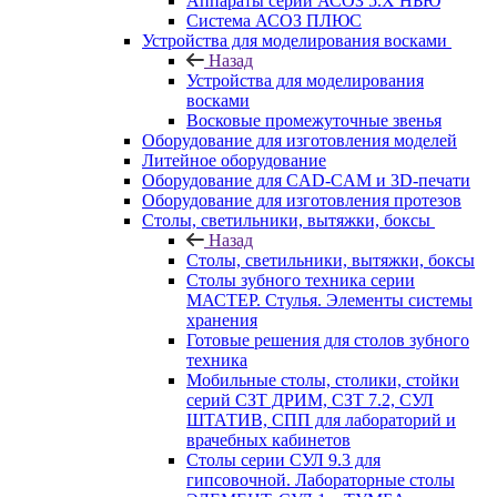
Аппараты серии АСОЗ 5.Х НЬЮ
Система АСОЗ ПЛЮС
Устройства для моделирования восками
Назад
Устройства для моделирования
восками
Восковые промежуточные звенья
Оборудование для изготовления моделей
Литейное оборудование
Оборудование для CAD-CAM и 3D-печати
Оборудование для изготовления протезов
Cтолы, светильники, вытяжки, боксы
Назад
Cтолы, светильники, вытяжки, боксы
Столы зубного техника серии
МАСТЕР. Стулья. Элементы системы
хранения
Готовые решения для столов зубного
техника
Мобильные столы, столики, стойки
серий СЗТ ДРИМ, СЗТ 7.2, СУЛ
ШТАТИВ, СПП для лабораторий и
врачебных кабинетов
Столы серии СУЛ 9.3 для
гипсовочной. Лабораторные столы