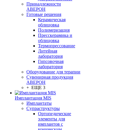
Принадлежности
АВЕРОН
Готовые решения
Керамическая
облицовка
Полимеризация
Пресскерамика и
облицовка
Термопрессование
Литейная
лаборатория
Гипсовочная
лаборатория
Оборудование для терапии
Сувенирная продукция
АВЕРОН
+ ЕЩЕ 3
Имплантация MIS
Имплантаты
Супраструктуры
Ортопедические
элементы для
имплантов с
коническим