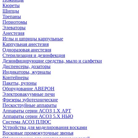
Кюреты
Шипцы
Трепаны
Периотомы
Элеваторы
Анестезия
Иглы и шприцы карпульные
Карпульная анестезия
Одноразовая анестезия
Стерилизация и дезинфекция
Дезинфицирующие средства, мыло и салфетки
Диспенсеры, дозаторы
Индикаторы, журналы
Контейнеры
Пакеты, рулоны
Оборудование АВЕРОН
Электровакуумные печи
Фрезеры зуботехнические
Пескоструйные аппараты
Аппараты серии АСОЗ 1.Х АРТ
Аппараты серии АСОЗ 5.Х НЬЮ
Система АСОЗ ПЛЮС
Устройства для моделирования восками
Восковые промежуточные звенья