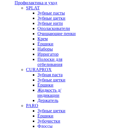
Профилактика и уход
SPLAT
Зубные пасты
Зубные щетки
Зубные нити
Ополаскиватели
Очищающие пенки
Крем
Ёршики
Наборы
Ирригатор
Полоски для
отбеливания
CURAPROX
Зубная паста
Зубные щетки
Ёршики
Жидкость д/
индикации
Держатель
PARO
Зубные щетки
Ёршики
Зубочистки
Флоссы