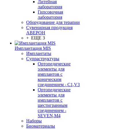
Литейная
лаборатория
Гипсовочная
лаборатория
Оборудование для терапии
Сувенирная продукция
АВЕРОН
+ ЕЩЕ 3
Имплантация MIS
Имплантаты
Супраструктуры
Ортопедические
элементы для
имплантов с
коническим
соединением - C1,V3
Ортопедические
элементы для
имплантов с
шестигранным
соединением -
SEVEN,M4
Наборы
Биоматериалы