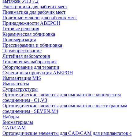
вытяжек УПЗ 7.2
Электроника для рабочих мест
Пневматика для рабочих мест
Полезные мелочи для рабочих мест
Принадлежности АВЕРОН
Готовые решения
Керамическая облицовка
Полимеризация
Пресскерамика и облицовка
Термопрессование
Литейная лаборатория
Гипсовочная лаборатория
Оборудование для терапии
Сувенирная продукция АВЕРОН
Имплантация MIS
Имплантаты
Супраструктуры
Ортопедические элементы для имплантов с коническим
соединением - C1,V3
Ортопедические элементы для имплантов с шестигранным
соединением - SEVEN,M4
Наборы
Биоматериалы
CAD/CAM
Ортопедические элементы для CAD/CAM для имплантатов с