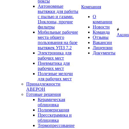
боксы
Автономные
Компания
вытяжки для работы
с пылью и газами.
О
Циклоны, прочие
компании
фильтры
Новости
Мобильные рабочие
Команда
Акци
места общего
Отзывы
пользования на базе
Вакансии
вытяжек УПЗ 7.2
Лицензии
Электроника для
Документы
рабочих мест
Пневматика для
рабочих мест
Полезные мелочи
для рабочих мест
Принадлежности
АВЕРОН
Готовые решения
Керамическая
облицовка
Полимеризация
Пресскерамика и
облицовка
Термопрессование