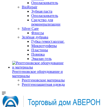
Ополаскиватель
BioRepair
Зубная паста
Ополаскиватель
Средство для
реминерализации
Silver Care
Флоссы
Зелёная дубрава
Губка гемост.коллаг.
Микротупферы
Пластины
Повязка
Эмалан гель
Рентгеновское оборудование и
материалы
Рентгеновские материалы
Рентгенозащитная одежда