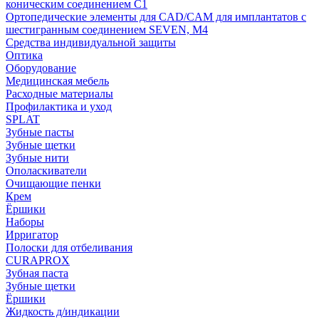
коническим соединением С1
Ортопедические элементы для CAD/CAM для имплантатов с
шестигранным соединением SEVEN, М4
Средства индивидуальной защиты
Оптика
Оборудование
Медицинская мебель
Расходные материалы
Профилактика и уход
SPLAT
Зубные пасты
Зубные щетки
Зубные нити
Ополаскиватели
Очищающие пенки
Крем
Ёршики
Наборы
Ирригатор
Полоски для отбеливания
CURAPROX
Зубная паста
Зубные щетки
Ёршики
Жидкость д/индикации