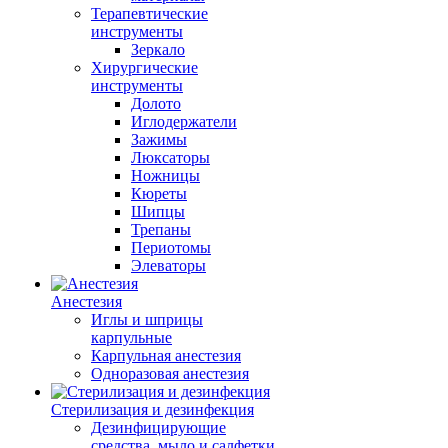
Терапевтические
инструменты
Зеркало
Хирургические
инструменты
Долото
Иглодержатели
Зажимы
Люксаторы
Ножницы
Кюреты
Шипцы
Трепаны
Периотомы
Элеваторы
Анестезия
Иглы и шприцы
карпульные
Карпульная анестезия
Одноразовая анестезия
Стерилизация и дезинфекция
Дезинфицирующие
средства, мыло и салфетки