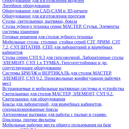
Оборудование для изготовления моделей
Литейное оборудование
Оборудование для CAD-CAM и 3D-печати
Оборудование для изготовления протезов
Cтолы, светильники, вытяжки, боксы
Столы зубного техника серии МАСТЕР. Стулья. Элементы
системы хранения
Готовые решения для столов зубного техника
Мобильные столы, столики, стойки серий СЗТ ДРИМ, СЗТ
7.2, СУЛ ШТАТИВ, СПП для лабораторий и врачебных
кабинетов
Столы серии СУЛ 9.3 для гипсовочной. Лабораторные столы
ЭЛЕМЕНТ, СУЛ 1.х ТУМБА. Гипсоотстойники и др.
сопутствующее оборудование
Системы БРИДЖ и ВЕРТИКАЛЬ для столов МАСТЕР,
ЭЛЕМЕНТ, СУЛ 9.2. Произвольные конфигурации рабочих
мест
Встраиваемые и мобильные вытяжные системы и устройства
Светильники для столов МАСТЕР, ЭЛЕМЕНТ, СУЛ 9.2.
Светильники для оборудования
Боксы для лабораторий, для врачебных кабинетов,
специализированные боксы
Автономные вытяжки для работы с пылью и газами.
Циклоны, прочие фильтры
Мобильные рабочие места общего пользования на базе