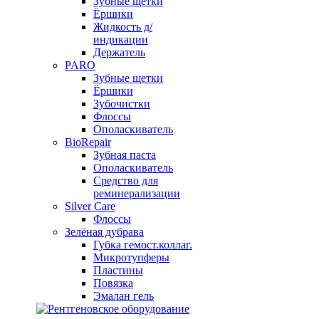
Зубные щетки
Ёршики
Жидкость д/
индикации
Держатель
PARO
Зубные щетки
Ёршики
Зубочистки
Флоссы
Ополаскиватель
BioRepair
Зубная паста
Ополаскиватель
Средство для
реминерализации
Silver Care
Флоссы
Зелёная дубрава
Губка гемост.коллаг.
Микротупферы
Пластины
Повязка
Эмалан гель