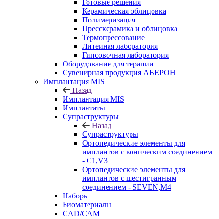
Готовые решения
Керамическая облицовка
Полимеризация
Пресскерамика и облицовка
Термопрессование
Литейная лаборатория
Гипсовочная лаборатория
Оборудование для терапии
Сувенирная продукция АВЕРОН
Имплантация MIS
Назад
Имплантация MIS
Имплантаты
Супраструктуры
Назад
Супраструктуры
Ортопедические элементы для
имплантов с коническим соединением
- C1,V3
Ортопедические элементы для
имплантов с шестигранным
соединением - SEVEN,M4
Наборы
Биоматериалы
CAD/CAM