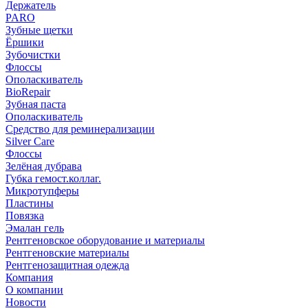
Держатель
PARO
Зубные щетки
Ёршики
Зубочистки
Флоссы
Ополаскиватель
BioRepair
Зубная паста
Ополаскиватель
Средство для реминерализации
Silver Care
Флоссы
Зелёная дубрава
Губка гемост.коллаг.
Микротупферы
Пластины
Повязка
Эмалан гель
Рентгеновское оборудование и материалы
Рентгеновские материалы
Рентгенозащитная одежда
Компания
О компании
Новости