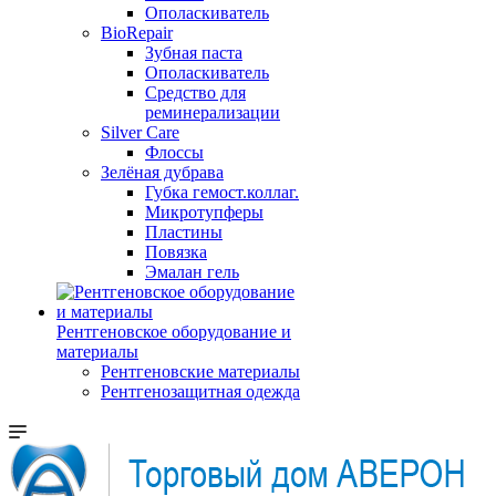
Ополаскиватель
BioRepair
Зубная паста
Ополаскиватель
Средство для
реминерализации
Silver Care
Флоссы
Зелёная дубрава
Губка гемост.коллаг.
Микротупферы
Пластины
Повязка
Эмалан гель
Рентгеновское оборудование и
материалы
Рентгеновские материалы
Рентгенозащитная одежда