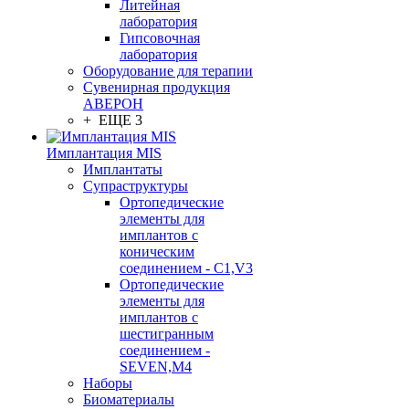
Литейная
лаборатория
Гипсовочная
лаборатория
Оборудование для терапии
Сувенирная продукция
АВЕРОН
+ ЕЩЕ 3
Имплантация MIS
Имплантаты
Супраструктуры
Ортопедические
элементы для
имплантов с
коническим
соединением - C1,V3
Ортопедические
элементы для
имплантов с
шестигранным
соединением -
SEVEN,M4
Наборы
Биоматериалы