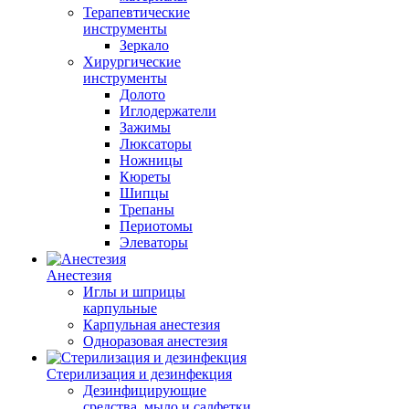
Терапевтические
инструменты
Зеркало
Хирургические
инструменты
Долото
Иглодержатели
Зажимы
Люксаторы
Ножницы
Кюреты
Шипцы
Трепаны
Периотомы
Элеваторы
Анестезия
Иглы и шприцы
карпульные
Карпульная анестезия
Одноразовая анестезия
Стерилизация и дезинфекция
Дезинфицирующие
средства, мыло и салфетки