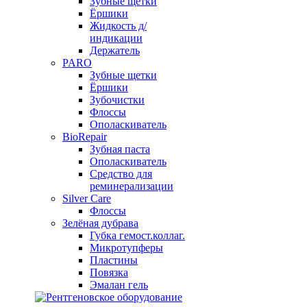
Зубные щетки
Ёршики
Жидкость д/
индикации
Держатель
PARO
Зубные щетки
Ёршики
Зубочистки
Флоссы
Ополаскиватель
BioRepair
Зубная паста
Ополаскиватель
Средство для
реминерализации
Silver Care
Флоссы
Зелёная дубрава
Губка гемост.коллаг.
Микротупферы
Пластины
Повязка
Эмалан гель