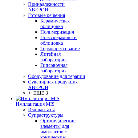
Принадлежности
АВЕРОН
Готовые решения
Керамическая
облицовка
Полимеризация
Пресскерамика и
облицовка
Термопрессование
Литейная
лаборатория
Гипсовочная
лаборатория
Оборудование для терапии
Сувенирная продукция
АВЕРОН
+ ЕЩЕ 3
Имплантация MIS
Имплантаты
Супраструктуры
Ортопедические
элементы для
имплантов с
коническим