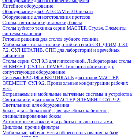
Оборудование для изготовления моделей
Литейное оборудование
Оборудование для CAD-CAM и 3D-печати
Оборудование для изготовления протезов
Cтолы, светильники, вытяжки, боксы
Столы зубного техника серии МАСТЕР. Стулья. Элементы
системы хранения
Готовые решения для столов зубного техника
Мобильные столы, столики, стойки серий СЗТ ДРИМ, СЗТ
7.2, СУЛ ШТАТИВ, СПП для лабораторий и врачебных
кабинетов
Столы серии СУЛ 9.3 для гипсовочной. Лабораторные столы
ЭЛЕМЕНТ, СУЛ 1.х ТУМБА. Гипсоотстойники и др.
сопутствующее оборудование
Системы БРИДЖ и ВЕРТИКАЛЬ для столов МАСТЕР,
ЭЛЕМЕНТ, СУЛ 9.2. Произвольные конфигурации рабочих
мест
Встраиваемые и мобильные вытяжные системы и устройства
Светильники для столов МАСТЕР, ЭЛЕМЕНТ, СУЛ 9.2.
Светильники для оборудования
Боксы для лабораторий, для врачебных кабинетов,
специализированные боксы
Автономные вытяжки для работы с пылью и газами.
Циклоны, прочие фильтры
Мобильные рабочие места общего пользования на базе