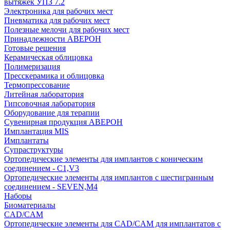
вытяжек УПЗ 7.2
Электроника для рабочих мест
Пневматика для рабочих мест
Полезные мелочи для рабочих мест
Принадлежности АВЕРОН
Готовые решения
Керамическая облицовка
Полимеризация
Пресскерамика и облицовка
Термопрессование
Литейная лаборатория
Гипсовочная лаборатория
Оборудование для терапии
Сувенирная продукция АВЕРОН
Имплантация MIS
Имплантаты
Супраструктуры
Ортопедические элементы для имплантов с коническим
соединением - C1,V3
Ортопедические элементы для имплантов с шестигранным
соединением - SEVEN,M4
Наборы
Биоматериалы
CAD/CAM
Ортопедические элементы для CAD/CAM для имплантатов с