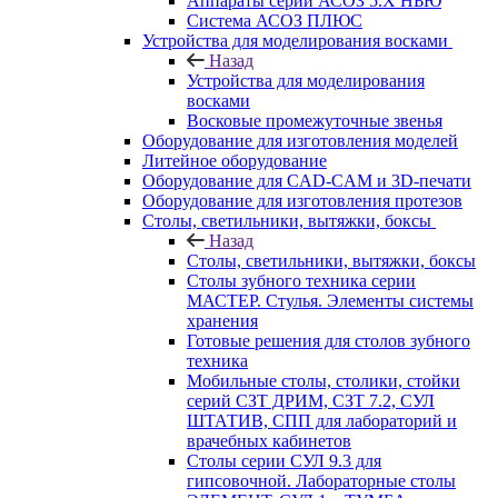
Аппараты серии АСОЗ 5.Х НЬЮ
Система АСОЗ ПЛЮС
Устройства для моделирования восками
Назад
Устройства для моделирования
восками
Восковые промежуточные звенья
Оборудование для изготовления моделей
Литейное оборудование
Оборудование для CAD-CAM и 3D-печати
Оборудование для изготовления протезов
Cтолы, светильники, вытяжки, боксы
Назад
Cтолы, светильники, вытяжки, боксы
Столы зубного техника серии
МАСТЕР. Стулья. Элементы системы
хранения
Готовые решения для столов зубного
техника
Мобильные столы, столики, стойки
серий СЗТ ДРИМ, СЗТ 7.2, СУЛ
ШТАТИВ, СПП для лабораторий и
врачебных кабинетов
Столы серии СУЛ 9.3 для
гипсовочной. Лабораторные столы