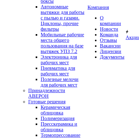
боксы
Автономные
Компания
вытяжки для работы
с пылью и газами.
О
Циклоны, прочие
компании
фильтры
Новости
Мобильные рабочие
Команда
Акци
места общего
Отзывы
пользования на базе
Вакансии
вытяжек УПЗ 7.2
Лицензии
Электроника для
Документы
рабочих мест
Пневматика для
рабочих мест
Полезные мелочи
для рабочих мест
Принадлежности
АВЕРОН
Готовые решения
Керамическая
облицовка
Полимеризация
Пресскерамика и
облицовка
Термопрессование