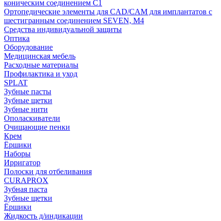
коническим соединением С1
Ортопедические элементы для CAD/CAM для имплантатов с
шестигранным соединением SEVEN, М4
Средства индивидуальной защиты
Оптика
Оборудование
Медицинская мебель
Расходные материалы
Профилактика и уход
SPLAT
Зубные пасты
Зубные щетки
Зубные нити
Ополаскиватели
Очищающие пенки
Крем
Ёршики
Наборы
Ирригатор
Полоски для отбеливания
CURAPROX
Зубная паста
Зубные щетки
Ёршики
Жидкость д/индикации