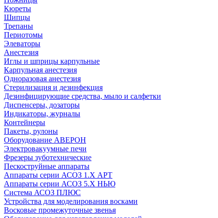
Кюреты
Шипцы
Трепаны
Периотомы
Элеваторы
Анестезия
Иглы и шприцы карпульные
Карпульная анестезия
Одноразовая анестезия
Стерилизация и дезинфекция
Дезинфицирующие средства, мыло и салфетки
Диспенсеры, дозаторы
Индикаторы, журналы
Контейнеры
Пакеты, рулоны
Оборудование АВЕРОН
Электровакуумные печи
Фрезеры зуботехнические
Пескоструйные аппараты
Аппараты серии АСОЗ 1.Х АРТ
Аппараты серии АСОЗ 5.Х НЬЮ
Система АСОЗ ПЛЮС
Устройства для моделирования восками
Восковые промежуточные звенья