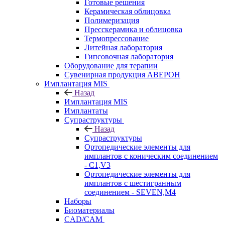
Готовые решения
Керамическая облицовка
Полимеризация
Пресскерамика и облицовка
Термопрессование
Литейная лаборатория
Гипсовочная лаборатория
Оборудование для терапии
Сувенирная продукция АВЕРОН
Имплантация MIS
Назад
Имплантация MIS
Имплантаты
Супраструктуры
Назад
Супраструктуры
Ортопедические элементы для
имплантов с коническим соединением
- C1,V3
Ортопедические элементы для
имплантов с шестигранным
соединением - SEVEN,M4
Наборы
Биоматериалы
CAD/CAM