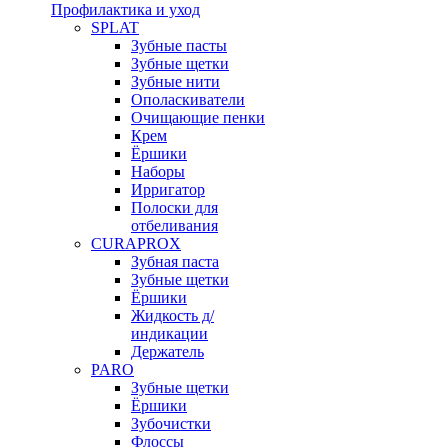
Профилактика и уход
SPLAT
Зубные пасты
Зубные щетки
Зубные нити
Ополаскиватели
Очищающие пенки
Крем
Ёршики
Наборы
Ирригатор
Полоски для
отбеливания
CURAPROX
Зубная паста
Зубные щетки
Ёршики
Жидкость д/
индикации
Держатель
PARO
Зубные щетки
Ёршики
Зубочистки
Флоссы