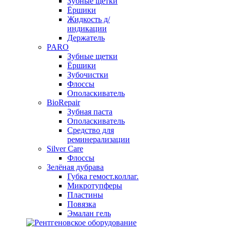
Зубные щетки
Ёршики
Жидкость д/
индикации
Держатель
PARO
Зубные щетки
Ёршики
Зубочистки
Флоссы
Ополаскиватель
BioRepair
Зубная паста
Ополаскиватель
Средство для
реминерализации
Silver Care
Флоссы
Зелёная дубрава
Губка гемост.коллаг.
Микротупферы
Пластины
Повязка
Эмалан гель