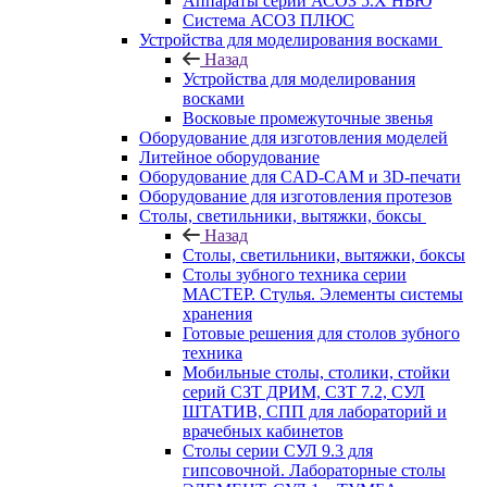
Аппараты серии АСОЗ 5.Х НЬЮ
Система АСОЗ ПЛЮС
Устройства для моделирования восками
Назад
Устройства для моделирования
восками
Восковые промежуточные звенья
Оборудование для изготовления моделей
Литейное оборудование
Оборудование для CAD-CAM и 3D-печати
Оборудование для изготовления протезов
Cтолы, светильники, вытяжки, боксы
Назад
Cтолы, светильники, вытяжки, боксы
Столы зубного техника серии
МАСТЕР. Стулья. Элементы системы
хранения
Готовые решения для столов зубного
техника
Мобильные столы, столики, стойки
серий СЗТ ДРИМ, СЗТ 7.2, СУЛ
ШТАТИВ, СПП для лабораторий и
врачебных кабинетов
Столы серии СУЛ 9.3 для
гипсовочной. Лабораторные столы