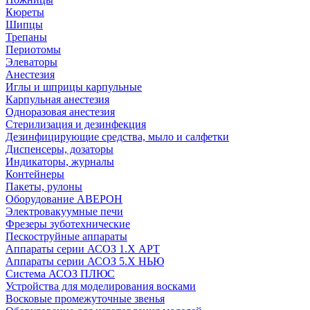
Кюреты
Шипцы
Трепаны
Периотомы
Элеваторы
Анестезия
Иглы и шприцы карпульные
Карпульная анестезия
Одноразовая анестезия
Стерилизация и дезинфекция
Дезинфицирующие средства, мыло и салфетки
Диспенсеры, дозаторы
Индикаторы, журналы
Контейнеры
Пакеты, рулоны
Оборудование АВЕРОН
Электровакуумные печи
Фрезеры зуботехнические
Пескоструйные аппараты
Аппараты серии АСОЗ 1.Х АРТ
Аппараты серии АСОЗ 5.Х НЬЮ
Система АСОЗ ПЛЮС
Устройства для моделирования восками
Восковые промежуточные звенья