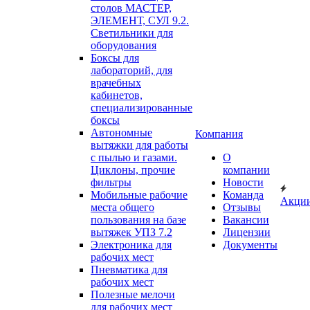
столов МАСТЕР,
ЭЛЕМЕНТ, СУЛ 9.2.
Светильники для
оборудования
Боксы для
лабораторий, для
врачебных
кабинетов,
специализированные
боксы
Автономные
Компания
вытяжки для работы
с пылью и газами.
О
Циклоны, прочие
компании
фильтры
Новости
Мобильные рабочие
Команда
Акци
места общего
Отзывы
пользования на базе
Вакансии
вытяжек УПЗ 7.2
Лицензии
Электроника для
Документы
рабочих мест
Пневматика для
рабочих мест
Полезные мелочи
для рабочих мест