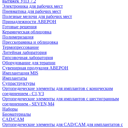
вытяжек УПЗ 7.2
Электроника для рабочих мест
Пневматика для рабочих мест
Полезные мелочи для рабочих мест
Принадлежности АВЕРОН
Готовые решения
Керамическая облицовка
Полимеризация
Пресскерамика и облицовка
Термопрессование
Литейная лаборатория
Гипсовочная лаборатория
Оборудование для терапии
Сувенирная продукция АВЕРОН
Имплантация MIS
Имплантаты
Супраструктуры
Ортопедические элементы для имплантов с коническим
соединением - C1,V3
Ортопедические элементы для имплантов с шестигранным
соединением - SEVEN,M4
Наборы
Биоматериалы
CAD/CAM
Ортопедические элементы для CAD/CAM для имплантатов с