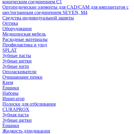
коническим соединением С1
Ортопедические элементы для CAD/CAM для имплантатов с
шестигранным соединением SEVEN, М4
Средства индивидуальной защиты
Оптика
Оборудование
Медицинская мебель
Расходные материалы
Профилактика и уход
SPLAT
Зубные пасты
Зубные щетки
Зубные нити
Ополаскиватели
Очищающие пенки
Крем
Ёршики
Наборы
Ирригатор
Полоски для отбеливания
CURAPROX
Зубная паста
Зубные щетки
Ёршики
Жидкость д/индикации