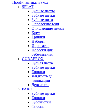
Профилактика и уход
SPLAT
Зубные пасты
Зубные щетки
Зубные нити
Ополаскиватели
Очищающие пенки
Крем
Ёршики
Наборы
Ирригатор
Полоски для
отбеливания
CURAPROX
Зубная паста
Зубные щетки
Ёршики
Жидкость д/
индикации
Держатель
PARO
Зубные щетки
Ёршики
Зубочистки
Флоссы