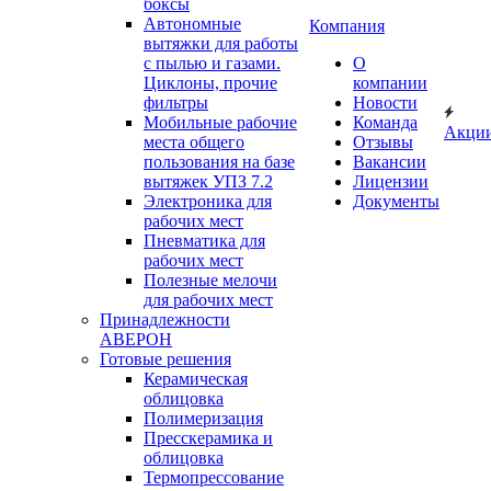
боксы
Автономные
Компания
вытяжки для работы
с пылью и газами.
О
Циклоны, прочие
компании
фильтры
Новости
Мобильные рабочие
Команда
Акци
места общего
Отзывы
пользования на базе
Вакансии
вытяжек УПЗ 7.2
Лицензии
Электроника для
Документы
рабочих мест
Пневматика для
рабочих мест
Полезные мелочи
для рабочих мест
Принадлежности
АВЕРОН
Готовые решения
Керамическая
облицовка
Полимеризация
Пресскерамика и
облицовка
Термопрессование