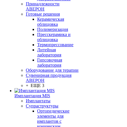
Принадлежности
АВЕРОН
Готовые решения
Керамическая
облицовка
Полимеризация
Пресскерамика и
облицовка
Термопрессование
Литейная
лаборатория
Гипсовочная
лаборатория
Оборудование для терапии
Сувенирная продукция
АВЕРОН
+ ЕЩЕ 3
Имплантация MIS
Имплантаты
Супраструктуры
Ортопедические
элементы для
имплантов с
коническим