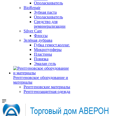
Ополаскиватель
BioRepair
Зубная паста
Ополаскиватель
Средство для
реминерализации
Silver Care
Флоссы
Зелёная дубрава
Губка гемост.коллаг.
Микротупферы
Пластины
Повязка
Эмалан гель
Рентгеновское оборудование и
материалы
Рентгеновские материалы
Рентгенозащитная одежда