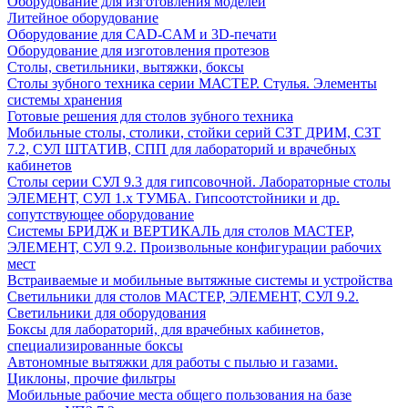
Оборудование для изготовления моделей
Литейное оборудование
Оборудование для CAD-CAM и 3D-печати
Оборудование для изготовления протезов
Cтолы, светильники, вытяжки, боксы
Столы зубного техника серии МАСТЕР. Стулья. Элементы
системы хранения
Готовые решения для столов зубного техника
Мобильные столы, столики, стойки серий СЗТ ДРИМ, СЗТ
7.2, СУЛ ШТАТИВ, СПП для лабораторий и врачебных
кабинетов
Столы серии СУЛ 9.3 для гипсовочной. Лабораторные столы
ЭЛЕМЕНТ, СУЛ 1.х ТУМБА. Гипсоотстойники и др.
сопутствующее оборудование
Системы БРИДЖ и ВЕРТИКАЛЬ для столов МАСТЕР,
ЭЛЕМЕНТ, СУЛ 9.2. Произвольные конфигурации рабочих
мест
Встраиваемые и мобильные вытяжные системы и устройства
Светильники для столов МАСТЕР, ЭЛЕМЕНТ, СУЛ 9.2.
Светильники для оборудования
Боксы для лабораторий, для врачебных кабинетов,
специализированные боксы
Автономные вытяжки для работы с пылью и газами.
Циклоны, прочие фильтры
Мобильные рабочие места общего пользования на базе