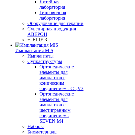
Литейная
лаборатория
Гипсовочная
лаборатория
Оборудование для терапии
Сувенирная продукция
АВЕРОН
+ ЕЩЕ 3
Имплантация MIS
Имплантаты
Супраструктуры
Ортопедические
элементы для
имплантов с
коническим
соединением - C1,V3
Ортопедические
элементы для
имплантов с
шестигранным
соединением -
SEVEN,M4
Наборы
Биоматериалы