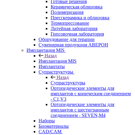
Готовые решения
Керамическая облицовка
Полимеризация
Пресскерамика и облицовка
Термопрессование
Литейная лаборатория
Гипсовочная лаборатория
Оборудование для терапии
Сувенирная продукция АВЕРОН
Имплантация MIS
Назад
Имплантация MIS
Имплантаты
Супраструктуры
Назад
Супраструктуры
Ортопедические элементы для
имплантов с коническим соединением
- C1,V3
Ортопедические элементы для
имплантов с шестигранным
соединением - SEVEN,M4
Наборы
Биоматериалы
CAD/CAM