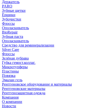
Держатель
PARO
Зубные щетки
Ёршики
Зубочистки
Флоссы
Ополаскиватель
BioRepair
Зубная паста
Ополаскиватель
Средство для реминерализации
Silver Care
Флоссы
Зелёная дубрава
Губка гемост.коллаг.
Микротупферы
Пластины
Повязка
Эмалан гель
Рентгеновское оборудование и материалы
Рентгеновские материалы
Рентгенозащитная одежда
Компания
О компании
Новости