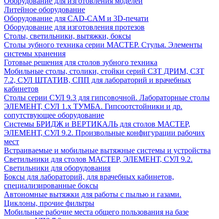
Оборудование для изготовления моделей
Литейное оборудование
Оборудование для CAD-CAM и 3D-печати
Оборудование для изготовления протезов
Cтолы, светильники, вытяжки, боксы
Столы зубного техника серии МАСТЕР. Стулья. Элементы
системы хранения
Готовые решения для столов зубного техника
Мобильные столы, столики, стойки серий СЗТ ДРИМ, СЗТ
7.2, СУЛ ШТАТИВ, СПП для лабораторий и врачебных
кабинетов
Столы серии СУЛ 9.3 для гипсовочной. Лабораторные столы
ЭЛЕМЕНТ, СУЛ 1.х ТУМБА. Гипсоотстойники и др.
сопутствующее оборудование
Системы БРИДЖ и ВЕРТИКАЛЬ для столов МАСТЕР,
ЭЛЕМЕНТ, СУЛ 9.2. Произвольные конфигурации рабочих
мест
Встраиваемые и мобильные вытяжные системы и устройства
Светильники для столов МАСТЕР, ЭЛЕМЕНТ, СУЛ 9.2.
Светильники для оборудования
Боксы для лабораторий, для врачебных кабинетов,
специализированные боксы
Автономные вытяжки для работы с пылью и газами.
Циклоны, прочие фильтры
Мобильные рабочие места общего пользования на базе