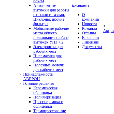
боксы
Автономные
Компания
вытяжки для работы
с пылью и газами.
О
Циклоны, прочие
компании
фильтры
Новости
Мобильные рабочие
Команда
Акци
места общего
Отзывы
пользования на базе
Вакансии
вытяжек УПЗ 7.2
Лицензии
Электроника для
Документы
рабочих мест
Пневматика для
рабочих мест
Полезные мелочи
для рабочих мест
Принадлежности
АВЕРОН
Готовые решения
Керамическая
облицовка
Полимеризация
Пресскерамика и
облицовка
Термопрессование