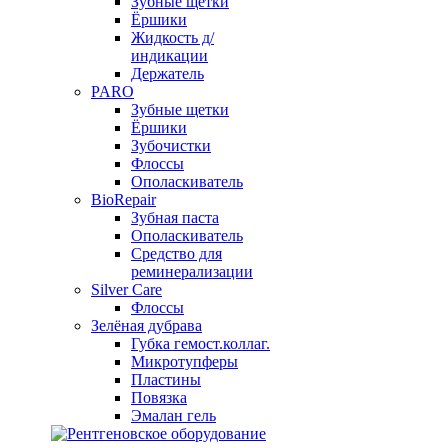
Зубные щетки
Ёршики
Жидкость д/
индикации
Держатель
PARO
Зубные щетки
Ёршики
Зубочистки
Флоссы
Ополаскиватель
BioRepair
Зубная паста
Ополаскиватель
Средство для
реминерализации
Silver Care
Флоссы
Зелёная дубрава
Губка гемост.коллаг.
Микротупферы
Пластины
Повязка
Эмалан гель