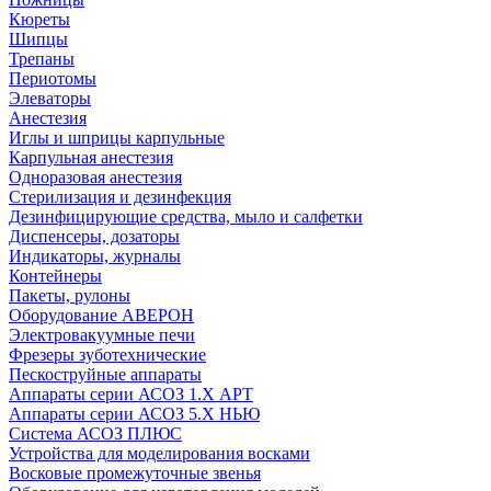
Кюреты
Шипцы
Трепаны
Периотомы
Элеваторы
Анестезия
Иглы и шприцы карпульные
Карпульная анестезия
Одноразовая анестезия
Стерилизация и дезинфекция
Дезинфицирующие средства, мыло и салфетки
Диспенсеры, дозаторы
Индикаторы, журналы
Контейнеры
Пакеты, рулоны
Оборудование АВЕРОН
Электровакуумные печи
Фрезеры зуботехнические
Пескоструйные аппараты
Аппараты серии АСОЗ 1.Х АРТ
Аппараты серии АСОЗ 5.Х НЬЮ
Система АСОЗ ПЛЮС
Устройства для моделирования восками
Восковые промежуточные звенья