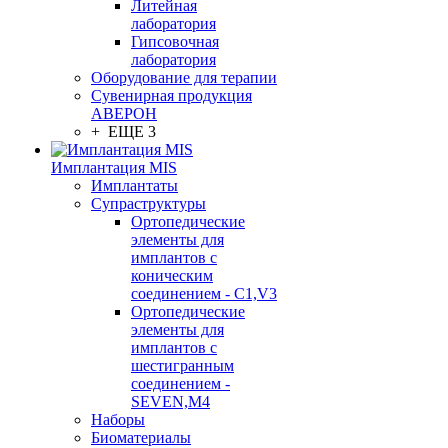
Литейная
лаборатория
Гипсовочная
лаборатория
Оборудование для терапии
Сувенирная продукция
АВЕРОН
+ ЕЩЕ 3
Имплантация MIS
Имплантаты
Супраструктуры
Ортопедические
элементы для
имплантов с
коническим
соединением - C1,V3
Ортопедические
элементы для
имплантов с
шестигранным
соединением -
SEVEN,M4
Наборы
Биоматериалы