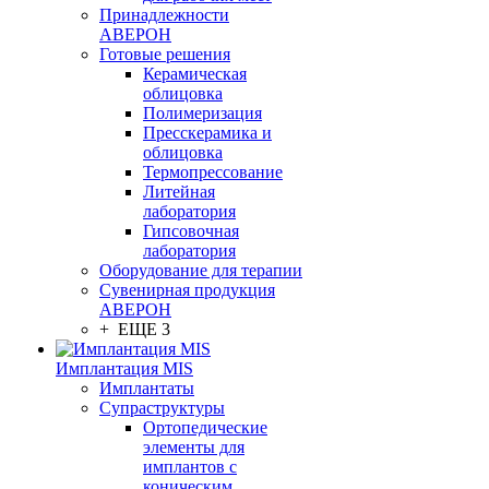
Принадлежности
АВЕРОН
Готовые решения
Керамическая
облицовка
Полимеризация
Пресскерамика и
облицовка
Термопрессование
Литейная
лаборатория
Гипсовочная
лаборатория
Оборудование для терапии
Сувенирная продукция
АВЕРОН
+ ЕЩЕ 3
Имплантация MIS
Имплантаты
Супраструктуры
Ортопедические
элементы для
имплантов с
коническим