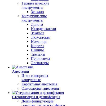
Терапевтические
инструменты
Зеркало
Хирургические
инструменты
Долото
Иглодержатели
Зажимы
Люксаторы
Ножницы
Кюреты
Шипцы
Трепаны
Периотомы
Элеваторы
Анестезия
Иглы и шприцы
карпульные
Карпульная анестезия
Одноразовая анестезия
Стерилизация и дезинфекция
Дезинфицирующие
средства, мыло и салфетки