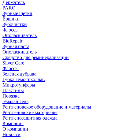
Держатель
PARO
Зубные щетки
Ёршики
Зубочистки
Флоссы
Ополаскиватель
BioRepair
Зубная паста
Ополаскиватель
Средство для реминерализации
Silver Care
Флоссы
Зелёная дубрава
Губка гемост.коллаг.
Микротупферы
Пластины
Повязка
Эмалан гель
Рентгеновское оборудование и материалы
Рентгеновские материалы
Рентгенозащитная одежда
Компания
О компании
Новости