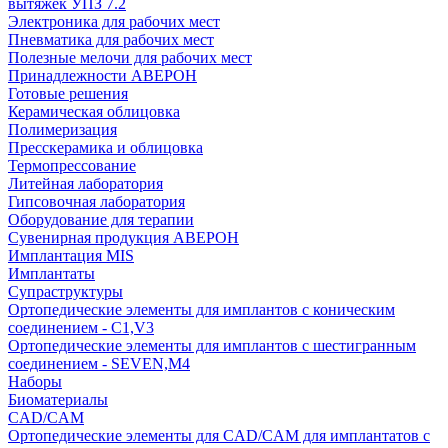
вытяжек УПЗ 7.2
Электроника для рабочих мест
Пневматика для рабочих мест
Полезные мелочи для рабочих мест
Принадлежности АВЕРОН
Готовые решения
Керамическая облицовка
Полимеризация
Пресскерамика и облицовка
Термопрессование
Литейная лаборатория
Гипсовочная лаборатория
Оборудование для терапии
Сувенирная продукция АВЕРОН
Имплантация MIS
Имплантаты
Супраструктуры
Ортопедические элементы для имплантов с коническим
соединением - C1,V3
Ортопедические элементы для имплантов с шестигранным
соединением - SEVEN,M4
Наборы
Биоматериалы
CAD/CAM
Ортопедические элементы для CAD/CAM для имплантатов с