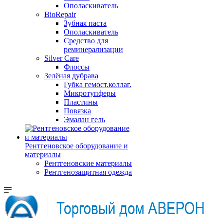
Ополаскиватель
BioRepair
Зубная паста
Ополаскиватель
Средство для
реминерализации
Silver Care
Флоссы
Зелёная дубрава
Губка гемост.коллаг.
Микротупферы
Пластины
Повязка
Эмалан гель
Рентгеновское оборудование и
материалы
Рентгеновские материалы
Рентгенозащитная одежда