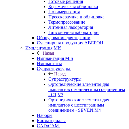
Готовые решения
Керамическая облицовка
Полимеризация
Пресскерамика и облицовка
Термопрессование
Литейная лаборатория
Гипсовочная лаборатория
Оборудование для терапии
Сувенирная продукция АВЕРОН
Имплантация MIS
Назад
Имплантация MIS
Имплантаты
Супраструктуры
Назад
Супраструктуры
Ортопедические элементы для
имплантов с коническим соединением
- C1,V3
Ортопедические элементы для
имплантов с шестигранным
соединением - SEVEN,M4
Наборы
Биоматериалы
CAD/CAM