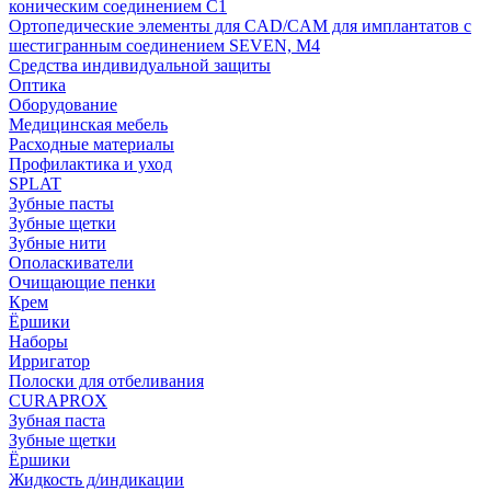
коническим соединением С1
Ортопедические элементы для CAD/CAM для имплантатов с
шестигранным соединением SEVEN, М4
Средства индивидуальной защиты
Оптика
Оборудование
Медицинская мебель
Расходные материалы
Профилактика и уход
SPLAT
Зубные пасты
Зубные щетки
Зубные нити
Ополаскиватели
Очищающие пенки
Крем
Ёршики
Наборы
Ирригатор
Полоски для отбеливания
CURAPROX
Зубная паста
Зубные щетки
Ёршики
Жидкость д/индикации