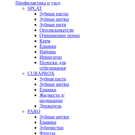
Профилактика и уход
SPLAT
Зубные пасты
Зубные щетки
Зубные нити
Ополаскиватели
Очищающие пенки
Крем
Ёршики
Наборы
Ирригатор
Полоски для
отбеливания
CURAPROX
Зубная паста
Зубные щетки
Ёршики
Жидкость д/
индикации
Держатель
PARO
Зубные щетки
Ёршики
Зубочистки
Флоссы