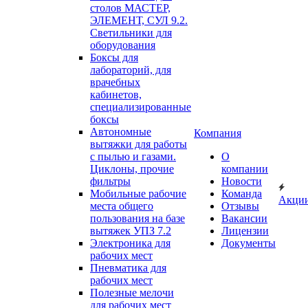
столов МАСТЕР,
ЭЛЕМЕНТ, СУЛ 9.2.
Светильники для
оборудования
Боксы для
лабораторий, для
врачебных
кабинетов,
специализированные
боксы
Автономные
Компания
вытяжки для работы
с пылью и газами.
О
Циклоны, прочие
компании
фильтры
Новости
Мобильные рабочие
Команда
Акци
места общего
Отзывы
пользования на базе
Вакансии
вытяжек УПЗ 7.2
Лицензии
Электроника для
Документы
рабочих мест
Пневматика для
рабочих мест
Полезные мелочи
для рабочих мест