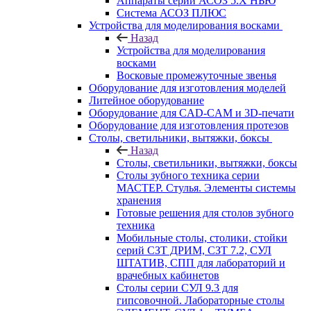
Аппараты серии АСОЗ 5.Х НЬЮ
Система АСОЗ ПЛЮС
Устройства для моделирования восками
Назад
Устройства для моделирования
восками
Восковые промежуточные звенья
Оборудование для изготовления моделей
Литейное оборудование
Оборудование для CAD-CAM и 3D-печати
Оборудование для изготовления протезов
Cтолы, светильники, вытяжки, боксы
Назад
Cтолы, светильники, вытяжки, боксы
Столы зубного техника серии
МАСТЕР. Стулья. Элементы системы
хранения
Готовые решения для столов зубного
техника
Мобильные столы, столики, стойки
серий СЗТ ДРИМ, СЗТ 7.2, СУЛ
ШТАТИВ, СПП для лабораторий и
врачебных кабинетов
Столы серии СУЛ 9.3 для
гипсовочной. Лабораторные столы