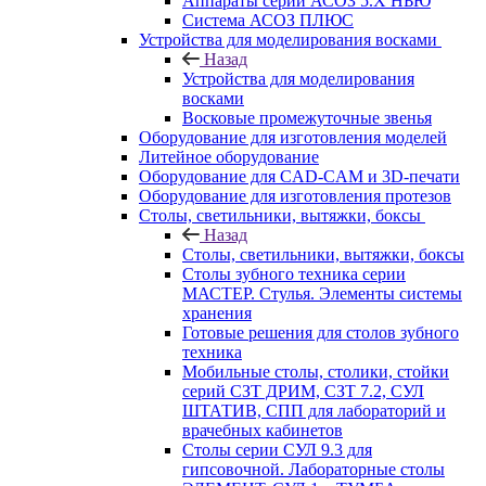
Аппараты серии АСОЗ 5.Х НЬЮ
Система АСОЗ ПЛЮС
Устройства для моделирования восками
Назад
Устройства для моделирования
восками
Восковые промежуточные звенья
Оборудование для изготовления моделей
Литейное оборудование
Оборудование для CAD-CAM и 3D-печати
Оборудование для изготовления протезов
Cтолы, светильники, вытяжки, боксы
Назад
Cтолы, светильники, вытяжки, боксы
Столы зубного техника серии
МАСТЕР. Стулья. Элементы системы
хранения
Готовые решения для столов зубного
техника
Мобильные столы, столики, стойки
серий СЗТ ДРИМ, СЗТ 7.2, СУЛ
ШТАТИВ, СПП для лабораторий и
врачебных кабинетов
Столы серии СУЛ 9.3 для
гипсовочной. Лабораторные столы