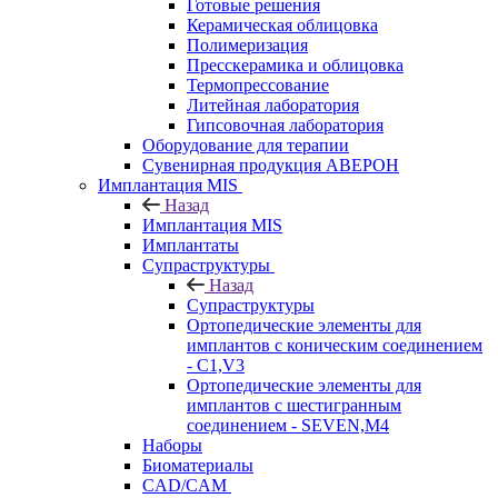
Готовые решения
Керамическая облицовка
Полимеризация
Пресскерамика и облицовка
Термопрессование
Литейная лаборатория
Гипсовочная лаборатория
Оборудование для терапии
Сувенирная продукция АВЕРОН
Имплантация MIS
Назад
Имплантация MIS
Имплантаты
Супраструктуры
Назад
Супраструктуры
Ортопедические элементы для
имплантов с коническим соединением
- C1,V3
Ортопедические элементы для
имплантов с шестигранным
соединением - SEVEN,M4
Наборы
Биоматериалы
CAD/CAM