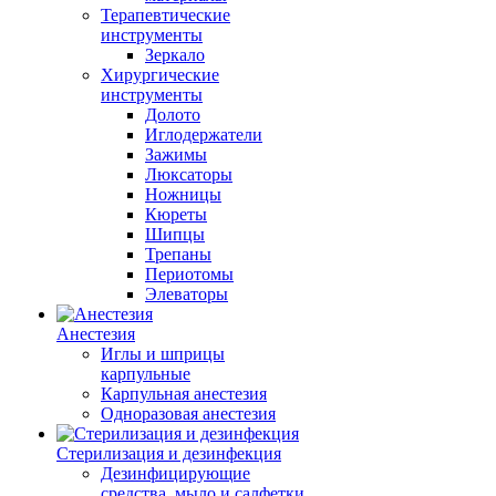
Терапевтические
инструменты
Зеркало
Хирургические
инструменты
Долото
Иглодержатели
Зажимы
Люксаторы
Ножницы
Кюреты
Шипцы
Трепаны
Периотомы
Элеваторы
Анестезия
Иглы и шприцы
карпульные
Карпульная анестезия
Одноразовая анестезия
Стерилизация и дезинфекция
Дезинфицирующие
средства, мыло и салфетки