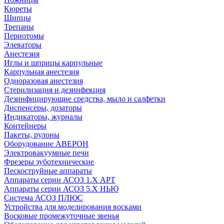
Кюреты
Шипцы
Трепаны
Периотомы
Элеваторы
Анестезия
Иглы и шприцы карпульные
Карпульная анестезия
Одноразовая анестезия
Стерилизация и дезинфекция
Дезинфицирующие средства, мыло и салфетки
Диспенсеры, дозаторы
Индикаторы, журналы
Контейнеры
Пакеты, рулоны
Оборудование АВЕРОН
Электровакуумные печи
Фрезеры зуботехнические
Пескоструйные аппараты
Аппараты серии АСОЗ 1.Х АРТ
Аппараты серии АСОЗ 5.Х НЬЮ
Система АСОЗ ПЛЮС
Устройства для моделирования восками
Восковые промежуточные звенья