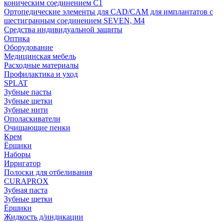
коническим соединением С1
Ортопедические элементы для CAD/CAM для имплантатов с
шестигранным соединением SEVEN, М4
Средства индивидуальной защиты
Оптика
Оборудование
Медицинская мебель
Расходные материалы
Профилактика и уход
SPLAT
Зубные пасты
Зубные щетки
Зубные нити
Ополаскиватели
Очищающие пенки
Крем
Ёршики
Наборы
Ирригатор
Полоски для отбеливания
CURAPROX
Зубная паста
Зубные щетки
Ёршики
Жидкость д/индикации