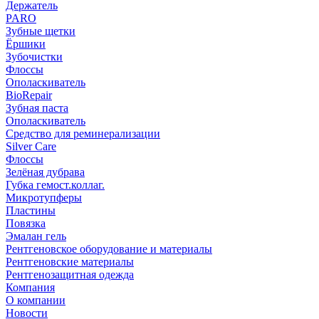
Держатель
PARO
Зубные щетки
Ёршики
Зубочистки
Флоссы
Ополаскиватель
BioRepair
Зубная паста
Ополаскиватель
Средство для реминерализации
Silver Care
Флоссы
Зелёная дубрава
Губка гемост.коллаг.
Микротупферы
Пластины
Повязка
Эмалан гель
Рентгеновское оборудование и материалы
Рентгеновские материалы
Рентгенозащитная одежда
Компания
О компании
Новости