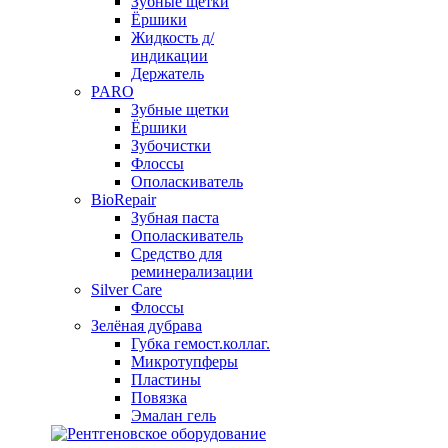
Зубные щетки
Ёршики
Жидкость д/
индикации
Держатель
PARO
Зубные щетки
Ёршики
Зубочистки
Флоссы
Ополаскиватель
BioRepair
Зубная паста
Ополаскиватель
Средство для
реминерализации
Silver Care
Флоссы
Зелёная дубрава
Губка гемост.коллаг.
Микротупферы
Пластины
Повязка
Эмалан гель