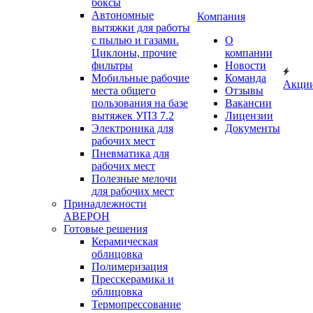
боксы
Автономные
Компания
вытяжки для работы
с пылью и газами.
О
Циклоны, прочие
компании
фильтры
Новости
Мобильные рабочие
Команда
Акци
места общего
Отзывы
пользования на базе
Вакансии
вытяжек УПЗ 7.2
Лицензии
Электроника для
Документы
рабочих мест
Пневматика для
рабочих мест
Полезные мелочи
для рабочих мест
Принадлежности
АВЕРОН
Готовые решения
Керамическая
облицовка
Полимеризация
Пресскерамика и
облицовка
Термопрессование