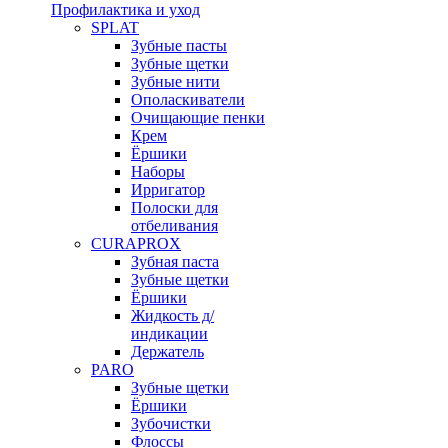
Профилактика и уход
SPLAT
Зубные пасты
Зубные щетки
Зубные нити
Ополаскиватели
Очищающие пенки
Крем
Ёршики
Наборы
Ирригатор
Полоски для
отбеливания
CURAPROX
Зубная паста
Зубные щетки
Ёршики
Жидкость д/
индикации
Держатель
PARO
Зубные щетки
Ёршики
Зубочистки
Флоссы