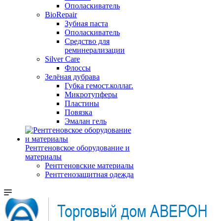
Ополаскиватель
BioRepair
Зубная паста
Ополаскиватель
Средство для
реминерализации
Silver Care
Флоссы
Зелёная дубрава
Губка гемост.коллаг.
Микротупферы
Пластины
Повязка
Эмалан гель
Рентгеновское оборудование и
материалы
Рентгеновские материалы
Рентгенозащитная одежда