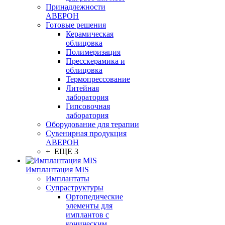
Принадлежности
АВЕРОН
Готовые решения
Керамическая
облицовка
Полимеризация
Пресскерамика и
облицовка
Термопрессование
Литейная
лаборатория
Гипсовочная
лаборатория
Оборудование для терапии
Сувенирная продукция
АВЕРОН
+ ЕЩЕ 3
Имплантация MIS
Имплантаты
Супраструктуры
Ортопедические
элементы для
имплантов с
коническим