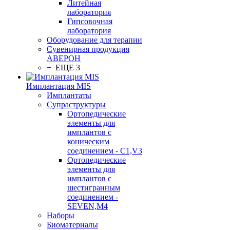
Литейная
лаборатория
Гипсовочная
лаборатория
Оборудование для терапии
Сувенирная продукция
АВЕРОН
+ ЕЩЕ 3
Имплантация MIS
Имплантаты
Супраструктуры
Ортопедические
элементы для
имплантов с
коническим
соединением - C1,V3
Ортопедические
элементы для
имплантов с
шестигранным
соединением -
SEVEN,M4
Наборы
Биоматериалы