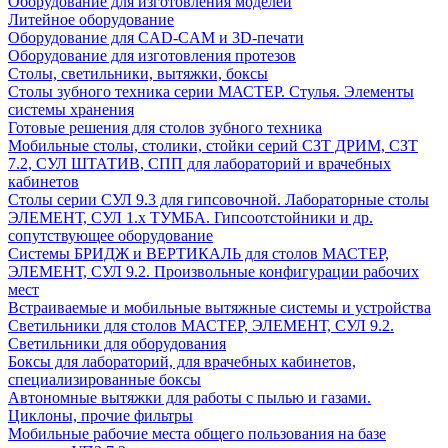
Оборудование для изготовления моделей
Литейное оборудование
Оборудование для CAD-CAM и 3D-печати
Оборудование для изготовления протезов
Cтолы, светильники, вытяжки, боксы
Столы зубного техника серии МАСТЕР. Стулья. Элементы
системы хранения
Готовые решения для столов зубного техника
Мобильные столы, столики, стойки серий СЗТ ДРИМ, СЗТ
7.2, СУЛ ШТАТИВ, СПП для лабораторий и врачебных
кабинетов
Столы серии СУЛ 9.3 для гипсовочной. Лабораторные столы
ЭЛЕМЕНТ, СУЛ 1.х ТУМБА. Гипсоотстойники и др.
сопутствующее оборудование
Системы БРИДЖ и ВЕРТИКАЛЬ для столов МАСТЕР,
ЭЛЕМЕНТ, СУЛ 9.2. Произвольные конфигурации рабочих
мест
Встраиваемые и мобильные вытяжные системы и устройства
Светильники для столов МАСТЕР, ЭЛЕМЕНТ, СУЛ 9.2.
Светильники для оборудования
Боксы для лабораторий, для врачебных кабинетов,
специализированные боксы
Автономные вытяжки для работы с пылью и газами.
Циклоны, прочие фильтры
Мобильные рабочие места общего пользования на базе