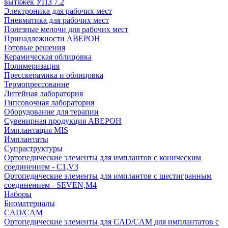
вытяжек УПЗ 7.2
Электроника для рабочих мест
Пневматика для рабочих мест
Полезные мелочи для рабочих мест
Принадлежности АВЕРОН
Готовые решения
Керамическая облицовка
Полимеризация
Пресскерамика и облицовка
Термопрессование
Литейная лаборатория
Гипсовочная лаборатория
Оборудование для терапии
Сувенирная продукция АВЕРОН
Имплантация MIS
Имплантаты
Супраструктуры
Ортопедические элементы для имплантов с коническим
соединением - C1,V3
Ортопедические элементы для имплантов с шестигранным
соединением - SEVEN,M4
Наборы
Биоматериалы
CAD/CAM
Ортопедические элементы для CAD/CAM для имплантатов с