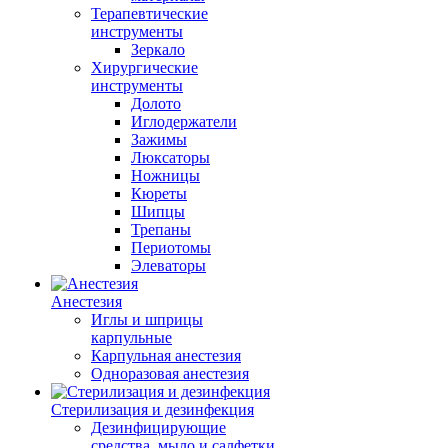
Терапевтические
инструменты
Зеркало
Хирургические
инструменты
Долото
Иглодержатели
Зажимы
Люксаторы
Ножницы
Кюреты
Шипцы
Трепаны
Периотомы
Элеваторы
Анестезия
Иглы и шприцы
карпульные
Карпульная анестезия
Одноразовая анестезия
Стерилизация и дезинфекция
Дезинфицирующие
средства, мыло и салфетки