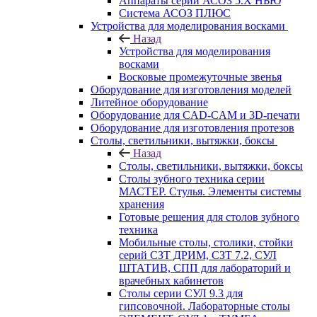
Аппараты серии АСОЗ 5.Х НЬЮ
Система АСОЗ ПЛЮС
Устройства для моделирования восками
Назад
Устройства для моделирования
восками
Восковые промежуточные звенья
Оборудование для изготовления моделей
Литейное оборудование
Оборудование для CAD-CAM и 3D-печати
Оборудование для изготовления протезов
Cтолы, светильники, вытяжки, боксы
Назад
Cтолы, светильники, вытяжки, боксы
Столы зубного техника серии
МАСТЕР. Стулья. Элементы системы
хранения
Готовые решения для столов зубного
техника
Мобильные столы, столики, стойки
серий СЗТ ДРИМ, СЗТ 7.2, СУЛ
ШТАТИВ, СПП для лабораторий и
врачебных кабинетов
Столы серии СУЛ 9.3 для
гипсовочной. Лабораторные столы