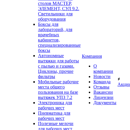
столов МАСТЕР,
ЭЛЕМЕНТ, СУЛ 9.2.
Светильники для
оборудования
Боксы для
лабораторий, для
врачебных
кабинетов,
специализированные
боксы
Автономные
Компания
вытяжки для работы
с пылью и газами.
О
Циклоны, прочие
компании
фильтры
Новости
Мобильные рабочие
Команда
Акци
места общего
Отзывы
пользования на базе
Вакансии
вытяжек УПЗ 7.2
Лицензии
Электроника для
Документы
рабочих мест
Пневматика для
рабочих мест
Полезные мелочи
для рабочих мест