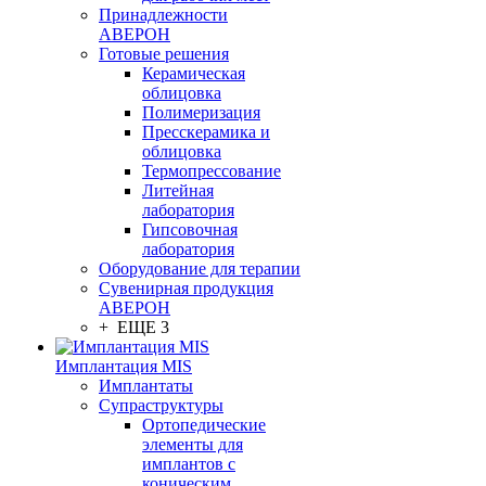
Принадлежности
АВЕРОН
Готовые решения
Керамическая
облицовка
Полимеризация
Пресскерамика и
облицовка
Термопрессование
Литейная
лаборатория
Гипсовочная
лаборатория
Оборудование для терапии
Сувенирная продукция
АВЕРОН
+ ЕЩЕ 3
Имплантация MIS
Имплантаты
Супраструктуры
Ортопедические
элементы для
имплантов с
коническим