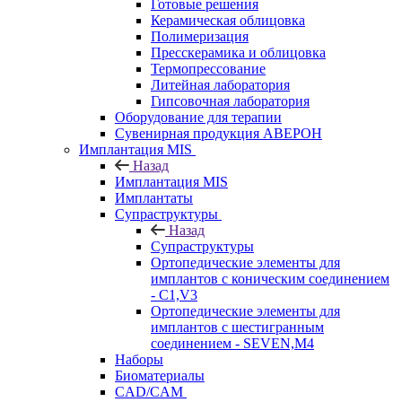
Готовые решения
Керамическая облицовка
Полимеризация
Пресскерамика и облицовка
Термопрессование
Литейная лаборатория
Гипсовочная лаборатория
Оборудование для терапии
Сувенирная продукция АВЕРОН
Имплантация MIS
Назад
Имплантация MIS
Имплантаты
Супраструктуры
Назад
Супраструктуры
Ортопедические элементы для
имплантов с коническим соединением
- C1,V3
Ортопедические элементы для
имплантов с шестигранным
соединением - SEVEN,M4
Наборы
Биоматериалы
CAD/CAM