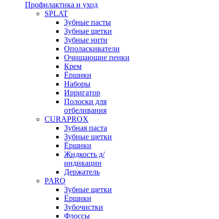
Профилактика и уход
SPLAT
Зубные пасты
Зубные щетки
Зубные нити
Ополаскиватели
Очищающие пенки
Крем
Ёршики
Наборы
Ирригатор
Полоски для
отбеливания
CURAPROX
Зубная паста
Зубные щетки
Ёршики
Жидкость д/
индикации
Держатель
PARO
Зубные щетки
Ёршики
Зубочистки
Флоссы