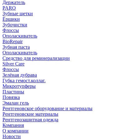
Держатель
PARO
Зубные щетки
Ёршики
Зубочистки
Флоссы
Ополаскиватель
BioRepair
Зубная паста
Ополаскиватель
Средство для реминерализации
Silver Care
Флоссы
Зелёная дубрава
Губка гемост.коллаг.
Микротупферы
Пластины
Повязка
Эмалан гель
Рентгеновское оборудование и материалы
Рентгеновские материалы
Рентгенозащитная одежда
Компания
О компании
Новости