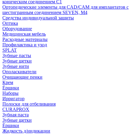
коническим соединением С1
Ортопедические элементы для CAD/CAM для имплантатов с
шестигранным соединением SEVEN, М4
Средства индивидуальной защиты
Оптика
Оборудование
Медицинская мебель
Расходные материалы
Профилактика и уход
SPLAT
Зубные пасты
Зубные щетки
Зубные нити
Ополаскиватели
Очищающие пенки
Крем
Ёршики
Наборы
Ирригатор
Полоски для отбеливания
CURAPROX
Зубная паста
Зубные щетки
Ёршики
Жидкость д/индикации