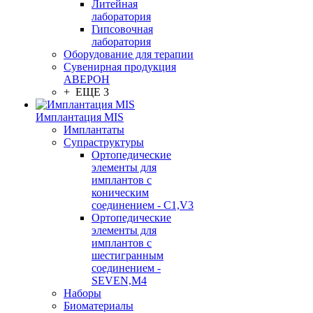
Литейная
лаборатория
Гипсовочная
лаборатория
Оборудование для терапии
Сувенирная продукция
АВЕРОН
+ ЕЩЕ 3
Имплантация MIS
Имплантаты
Супраструктуры
Ортопедические
элементы для
имплантов с
коническим
соединением - C1,V3
Ортопедические
элементы для
имплантов с
шестигранным
соединением -
SEVEN,M4
Наборы
Биоматериалы