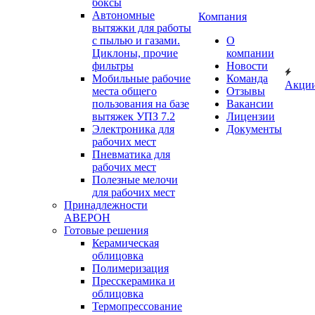
боксы
Автономные
Компания
вытяжки для работы
с пылью и газами.
О
Циклоны, прочие
компании
фильтры
Новости
Мобильные рабочие
Команда
Акци
места общего
Отзывы
пользования на базе
Вакансии
вытяжек УПЗ 7.2
Лицензии
Электроника для
Документы
рабочих мест
Пневматика для
рабочих мест
Полезные мелочи
для рабочих мест
Принадлежности
АВЕРОН
Готовые решения
Керамическая
облицовка
Полимеризация
Пресскерамика и
облицовка
Термопрессование