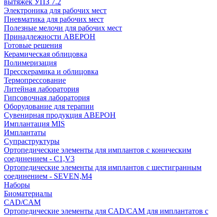
вытяжек УПЗ 7.2
Электроника для рабочих мест
Пневматика для рабочих мест
Полезные мелочи для рабочих мест
Принадлежности АВЕРОН
Готовые решения
Керамическая облицовка
Полимеризация
Пресскерамика и облицовка
Термопрессование
Литейная лаборатория
Гипсовочная лаборатория
Оборудование для терапии
Сувенирная продукция АВЕРОН
Имплантация MIS
Имплантаты
Супраструктуры
Ортопедические элементы для имплантов с коническим
соединением - C1,V3
Ортопедические элементы для имплантов с шестигранным
соединением - SEVEN,M4
Наборы
Биоматериалы
CAD/CAM
Ортопедические элементы для CAD/CAM для имплантатов с