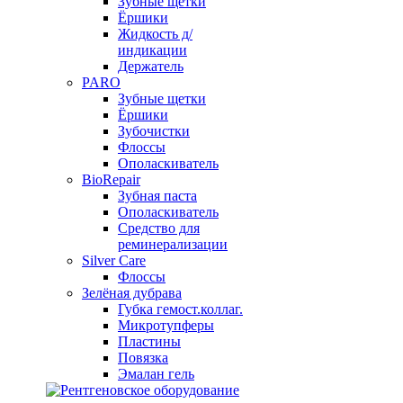
Зубные щетки
Ёршики
Жидкость д/
индикации
Держатель
PARO
Зубные щетки
Ёршики
Зубочистки
Флоссы
Ополаскиватель
BioRepair
Зубная паста
Ополаскиватель
Средство для
реминерализации
Silver Care
Флоссы
Зелёная дубрава
Губка гемост.коллаг.
Микротупферы
Пластины
Повязка
Эмалан гель