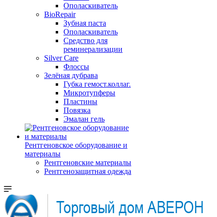
Ополаскиватель
BioRepair
Зубная паста
Ополаскиватель
Средство для
реминерализации
Silver Care
Флоссы
Зелёная дубрава
Губка гемост.коллаг.
Микротупферы
Пластины
Повязка
Эмалан гель
Рентгеновское оборудование и
материалы
Рентгеновские материалы
Рентгенозащитная одежда