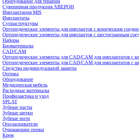
Оборудование для терапии
Сувенирная продукция АВЕРОН
Имплантация MIS
Имплантаты
Супраструктуры
Ортопедические элементы для имплантов с коническим соедин
Ортопедические элементы для имплантов с шестигранным со
Наборы
Биоматериалы
CAD/CAM
Ортопедические элементы для CAD/CAM для имплантатов с к
Ортопедические элементы для CAD/CAM для имплантатов с 
Средства индивидуальной защиты
Оптика
Оборудование
Медицинская мебель
Расходные материалы
Профилактика и уход
SPLAT
Зубные пасты
Зубные щетки
Зубные нити
Ополаскиватели
Очищающие пенки
Крем