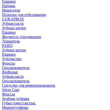
Ёршики
Наборы
Ирригатор
Полоски для отбеливания
CURAPROX
Зубная паста
Зубные щетки
Ёршики
Жидкость д/индикации
Держатель
PARO
Зубные щетки
Ёршики
Зубочистки
Флоссы
Ополаскиватель
BioRepair
Зубная паста
Ополаскиватель
Средство для реминерализации
Silver Care
Флоссы
Зелёная дубрава
Губка гемост.коллаг.
Микротупферы