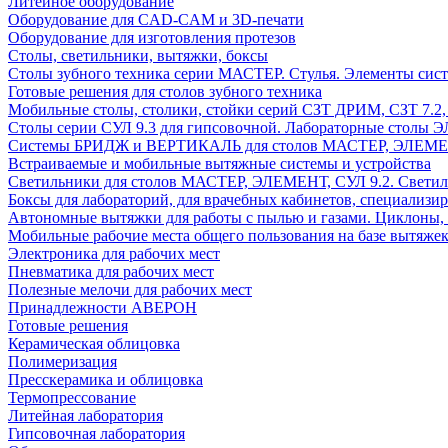
Литейное оборудование
Оборудование для CAD-CAM и 3D-печати
Оборудование для изготовления протезов
Cтолы, светильники, вытяжки, боксы
Столы зубного техника серии МАСТЕР. Стулья. Элементы сис
Готовые решения для столов зубного техника
Мобильные столы, столики, стойки серий СЗТ ДРИМ, СЗТ 7.2
Столы серии СУЛ 9.3 для гипсовочной. Лабораторные столы 
Системы БРИДЖ и ВЕРТИКАЛЬ для столов МАСТЕР, ЭЛЕМЕНТ,
Встраиваемые и мобильные вытяжные системы и устройства
Светильники для столов МАСТЕР, ЭЛЕМЕНТ, СУЛ 9.2. Светил
Боксы для лабораторий, для врачебных кабинетов, специализи
Автономные вытяжки для работы с пылью и газами. Циклоны,
Мобильные рабочие места общего пользования на базе вытяжек
Электроника для рабочих мест
Пневматика для рабочих мест
Полезные мелочи для рабочих мест
Принадлежности АВЕРОН
Готовые решения
Керамическая облицовка
Полимеризация
Пресскерамика и облицовка
Термопрессование
Литейная лаборатория
Гипсовочная лаборатория