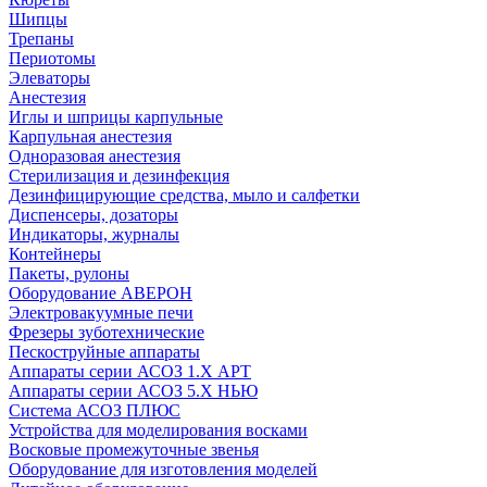
Шипцы
Трепаны
Периотомы
Элеваторы
Анестезия
Иглы и шприцы карпульные
Карпульная анестезия
Одноразовая анестезия
Стерилизация и дезинфекция
Дезинфицирующие средства, мыло и салфетки
Диспенсеры, дозаторы
Индикаторы, журналы
Контейнеры
Пакеты, рулоны
Оборудование АВЕРОН
Электровакуумные печи
Фрезеры зуботехнические
Пескоструйные аппараты
Аппараты серии АСОЗ 1.Х АРТ
Аппараты серии АСОЗ 5.Х НЬЮ
Система АСОЗ ПЛЮС
Устройства для моделирования восками
Восковые промежуточные звенья
Оборудование для изготовления моделей