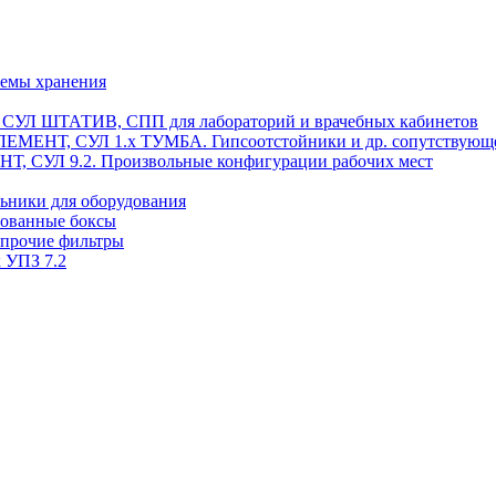
темы хранения
, СУЛ ШТАТИВ, СПП для лабораторий и врачебных кабинетов
ЭЛЕМЕНТ, СУЛ 1.х ТУМБА. Гипсоотстойники и др. сопутствующ
 СУЛ 9.2. Произвольные конфигурации рабочих мест
ьники для оборудования
рованные боксы
 прочие фильтры
 УПЗ 7.2