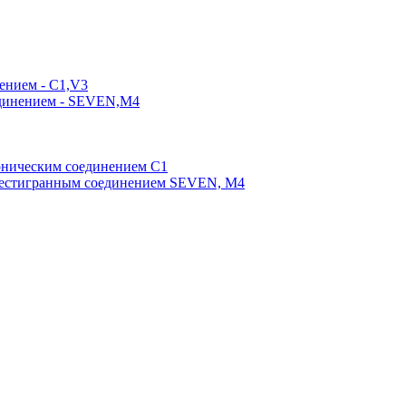
ением - C1,V3
единением - SEVEN,M4
оническим соединением С1
шестигранным соединением SEVEN, М4