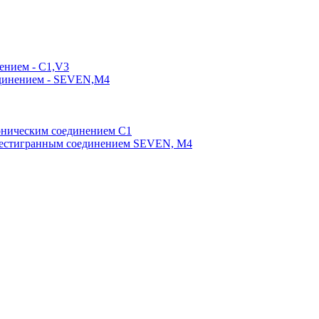
ением - C1,V3
единением - SEVEN,M4
оническим соединением С1
шестигранным соединением SEVEN, М4