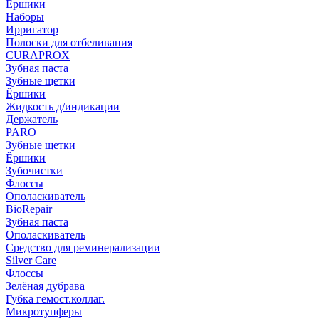
Ёршики
Наборы
Ирригатор
Полоски для отбеливания
CURAPROX
Зубная паста
Зубные щетки
Ёршики
Жидкость д/индикации
Держатель
PARO
Зубные щетки
Ёршики
Зубочистки
Флоссы
Ополаскиватель
BioRepair
Зубная паста
Ополаскиватель
Средство для реминерализации
Silver Care
Флоссы
Зелёная дубрава
Губка гемост.коллаг.
Микротупферы