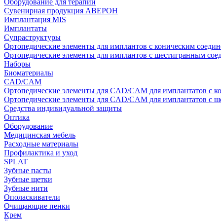
Оборудование для терапии
Сувенирная продукция АВЕРОН
Имплантация MIS
Имплантаты
Супраструктуры
Ортопедические элементы для имплантов с коническим соедин
Ортопедические элементы для имплантов с шестигранным со
Наборы
Биоматериалы
CAD/CAM
Ортопедические элементы для CAD/CAM для имплантатов с к
Ортопедические элементы для CAD/CAM для имплантатов с 
Средства индивидуальной защиты
Оптика
Оборудование
Медицинская мебель
Расходные материалы
Профилактика и уход
SPLAT
Зубные пасты
Зубные щетки
Зубные нити
Ополаскиватели
Очищающие пенки
Крем