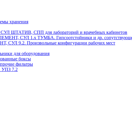
темы хранения
, СУЛ ШТАТИВ, СПП для лабораторий и врачебных кабинетов
ЭЛЕМЕНТ, СУЛ 1.х ТУМБА. Гипсоотстойники и др. сопутствующ
 СУЛ 9.2. Произвольные конфигурации рабочих мест
ьники для оборудования
рованные боксы
 прочие фильтры
 УПЗ 7.2