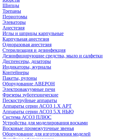
Шипцы
Трепаны
Периотомы
Элеваторы
Анестезия
Иглы и шприцы карпульные
Карпульная анестезия
Одноразовая анестезия
Стерилизация и дезинфекция
Дезинфицирующие средства, мыло и салфетки
Диспенсеры, дозаторы
Индикаторы, журналы
Контейнеры
Пакеты, рулоны
Оборудование АВЕРОН
Электровакуумные печи
Фрезеры зуботехнические
Пескоструйные аппараты
Аппараты серии АСОЗ 1.Х АРТ
Аппараты серии АСОЗ 5.Х НЬЮ
Система АСОЗ ПЛЮС
Устройства для моделирования восками
Восковые промежуточные звенья
Оборудование для изготовления моделей