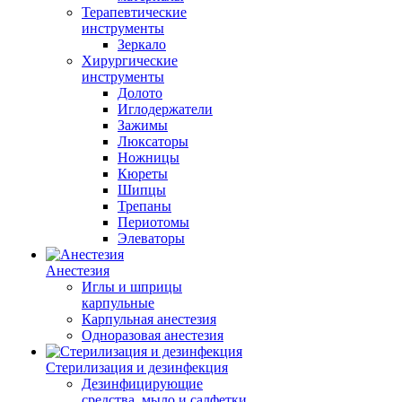
Терапевтические
инструменты
Зеркало
Хирургические
инструменты
Долото
Иглодержатели
Зажимы
Люксаторы
Ножницы
Кюреты
Шипцы
Трепаны
Периотомы
Элеваторы
Анестезия
Иглы и шприцы
карпульные
Карпульная анестезия
Одноразовая анестезия
Стерилизация и дезинфекция
Дезинфицирующие
средства, мыло и салфетки