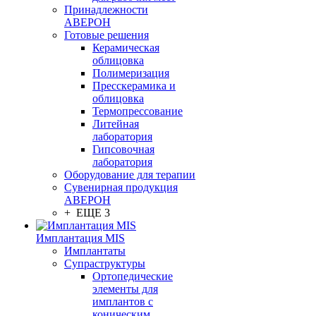
Принадлежности
АВЕРОН
Готовые решения
Керамическая
облицовка
Полимеризация
Пресскерамика и
облицовка
Термопрессование
Литейная
лаборатория
Гипсовочная
лаборатория
Оборудование для терапии
Сувенирная продукция
АВЕРОН
+ ЕЩЕ 3
Имплантация MIS
Имплантаты
Супраструктуры
Ортопедические
элементы для
имплантов с
коническим