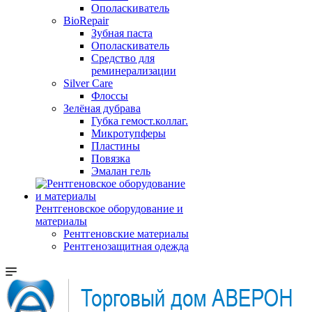
Ополаскиватель
BioRepair
Зубная паста
Ополаскиватель
Средство для
реминерализации
Silver Care
Флоссы
Зелёная дубрава
Губка гемост.коллаг.
Микротупферы
Пластины
Повязка
Эмалан гель
Рентгеновское оборудование и
материалы
Рентгеновские материалы
Рентгенозащитная одежда