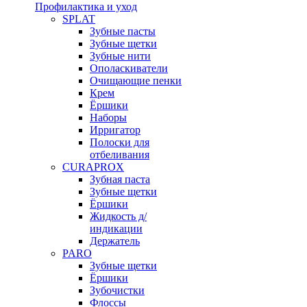
Профилактика и уход
SPLAT
Зубные пасты
Зубные щетки
Зубные нити
Ополаскиватели
Очищающие пенки
Крем
Ёршики
Наборы
Ирригатор
Полоски для
отбеливания
CURAPROX
Зубная паста
Зубные щетки
Ёршики
Жидкость д/
индикации
Держатель
PARO
Зубные щетки
Ёршики
Зубочистки
Флоссы