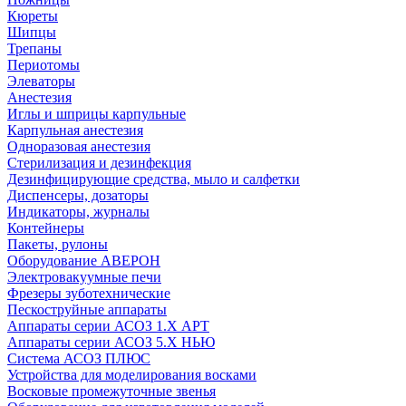
Кюреты
Шипцы
Трепаны
Периотомы
Элеваторы
Анестезия
Иглы и шприцы карпульные
Карпульная анестезия
Одноразовая анестезия
Стерилизация и дезинфекция
Дезинфицирующие средства, мыло и салфетки
Диспенсеры, дозаторы
Индикаторы, журналы
Контейнеры
Пакеты, рулоны
Оборудование АВЕРОН
Электровакуумные печи
Фрезеры зуботехнические
Пескоструйные аппараты
Аппараты серии АСОЗ 1.Х АРТ
Аппараты серии АСОЗ 5.Х НЬЮ
Система АСОЗ ПЛЮС
Устройства для моделирования восками
Восковые промежуточные звенья