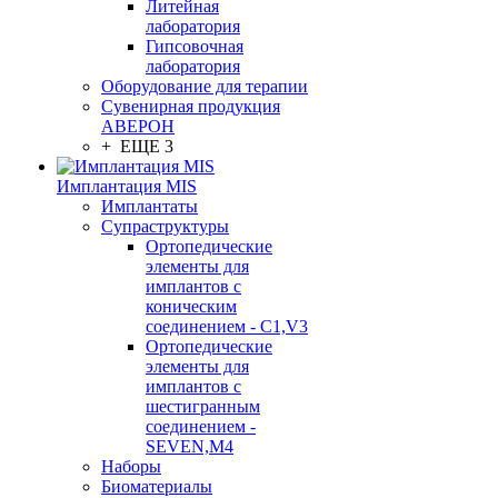
Литейная
лаборатория
Гипсовочная
лаборатория
Оборудование для терапии
Сувенирная продукция
АВЕРОН
+ ЕЩЕ 3
Имплантация MIS
Имплантаты
Супраструктуры
Ортопедические
элементы для
имплантов с
коническим
соединением - C1,V3
Ортопедические
элементы для
имплантов с
шестигранным
соединением -
SEVEN,M4
Наборы
Биоматериалы