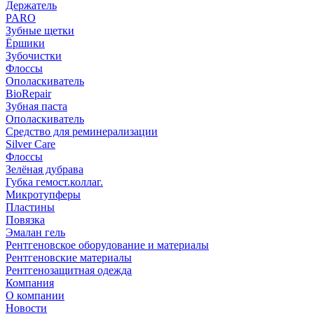
Держатель
PARO
Зубные щетки
Ёршики
Зубочистки
Флоссы
Ополаскиватель
BioRepair
Зубная паста
Ополаскиватель
Средство для реминерализации
Silver Care
Флоссы
Зелёная дубрава
Губка гемост.коллаг.
Микротупферы
Пластины
Повязка
Эмалан гель
Рентгеновское оборудование и материалы
Рентгеновские материалы
Рентгенозащитная одежда
Компания
О компании
Новости