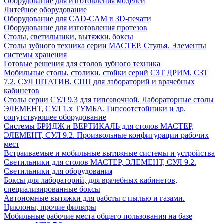
Оборудование для изготовления моделей
Литейное оборудование
Оборудование для CAD-CAM и 3D-печати
Оборудование для изготовления протезов
Cтолы, светильники, вытяжки, боксы
Столы зубного техника серии МАСТЕР. Стулья. Элементы
системы хранения
Готовые решения для столов зубного техника
Мобильные столы, столики, стойки серий СЗТ ДРИМ, СЗТ
7.2, СУЛ ШТАТИВ, СПП для лабораторий и врачебных
кабинетов
Столы серии СУЛ 9.3 для гипсовочной. Лабораторные столы
ЭЛЕМЕНТ, СУЛ 1.х ТУМБА. Гипсоотстойники и др.
сопутствующее оборудование
Системы БРИДЖ и ВЕРТИКАЛЬ для столов МАСТЕР,
ЭЛЕМЕНТ, СУЛ 9.2. Произвольные конфигурации рабочих
мест
Встраиваемые и мобильные вытяжные системы и устройства
Светильники для столов МАСТЕР, ЭЛЕМЕНТ, СУЛ 9.2.
Светильники для оборудования
Боксы для лабораторий, для врачебных кабинетов,
специализированные боксы
Автономные вытяжки для работы с пылью и газами.
Циклоны, прочие фильтры
Мобильные рабочие места общего пользования на базе