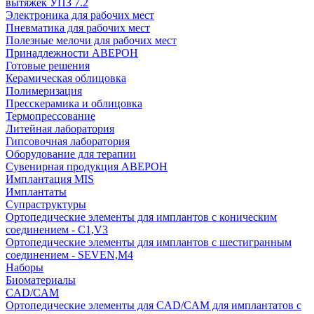
вытяжек УПЗ 7.2
Электроника для рабочих мест
Пневматика для рабочих мест
Полезные мелочи для рабочих мест
Принадлежности АВЕРОН
Готовые решения
Керамическая облицовка
Полимеризация
Пресскерамика и облицовка
Термопрессование
Литейная лаборатория
Гипсовочная лаборатория
Оборудование для терапии
Сувенирная продукция АВЕРОН
Имплантация MIS
Имплантаты
Супраструктуры
Ортопедические элементы для имплантов с коническим
соединением - C1,V3
Ортопедические элементы для имплантов с шестигранным
соединением - SEVEN,M4
Наборы
Биоматериалы
CAD/CAM
Ортопедические элементы для CAD/CAM для имплантатов с