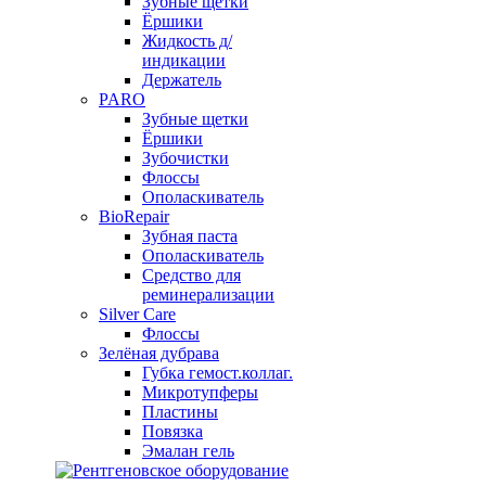
Зубные щетки
Ёршики
Жидкость д/
индикации
Держатель
PARO
Зубные щетки
Ёршики
Зубочистки
Флоссы
Ополаскиватель
BioRepair
Зубная паста
Ополаскиватель
Средство для
реминерализации
Silver Care
Флоссы
Зелёная дубрава
Губка гемост.коллаг.
Микротупферы
Пластины
Повязка
Эмалан гель