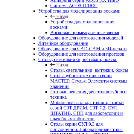
Аппараты серии АСОЗ 5.Х НЬЮ
Система АСОЗ ПЛЮС
Устройства для моделирования восками
Назад
Устройства для моделирования
восками
Восковые промежуточные звенья
Оборудование для изготовления моделей
Литейное оборудование
Оборудование для CAD-CAM и 3D-печати
Оборудование для изготовления протезов
Cтолы, светильники, вытяжки, боксы
Назад
Cтолы, светильники, вытяжки, боксы
Столы зубного техника серии
МАСТЕР. Стулья. Элементы системы
хранения
Готовые решения для столов зубного
техника
Мобильные столы, столики, стойки
серий СЗТ ДРИМ, СЗТ 7.2, СУЛ
ШТАТИВ, СПП для лабораторий и
врачебных кабинетов
Столы серии СУЛ 9.3 для
гипсовочной. Лабораторные столы