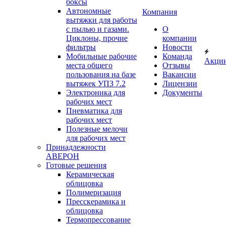
боксы
Автономные
Компания
вытяжки для работы
с пылью и газами.
О
Циклоны, прочие
компании
фильтры
Новости
Мобильные рабочие
Команда
Акци
места общего
Отзывы
пользования на базе
Вакансии
вытяжек УПЗ 7.2
Лицензии
Электроника для
Документы
рабочих мест
Пневматика для
рабочих мест
Полезные мелочи
для рабочих мест
Принадлежности
АВЕРОН
Готовые решения
Керамическая
облицовка
Полимеризация
Пресскерамика и
облицовка
Термопрессование