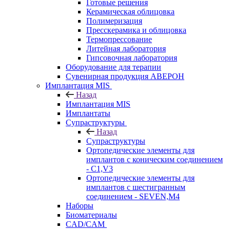
Готовые решения
Керамическая облицовка
Полимеризация
Пресскерамика и облицовка
Термопрессование
Литейная лаборатория
Гипсовочная лаборатория
Оборудование для терапии
Сувенирная продукция АВЕРОН
Имплантация MIS
Назад
Имплантация MIS
Имплантаты
Супраструктуры
Назад
Супраструктуры
Ортопедические элементы для
имплантов с коническим соединением
- C1,V3
Ортопедические элементы для
имплантов с шестигранным
соединением - SEVEN,M4
Наборы
Биоматериалы
CAD/CAM