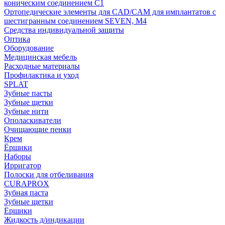
коническим соединением С1
Ортопедические элементы для CAD/CAM для имплантатов с
шестигранным соединением SEVEN, М4
Средства индивидуальной защиты
Оптика
Оборудование
Медицинская мебель
Расходные материалы
Профилактика и уход
SPLAT
Зубные пасты
Зубные щетки
Зубные нити
Ополаскиватели
Очищающие пенки
Крем
Ёршики
Наборы
Ирригатор
Полоски для отбеливания
CURAPROX
Зубная паста
Зубные щетки
Ёршики
Жидкость д/индикации