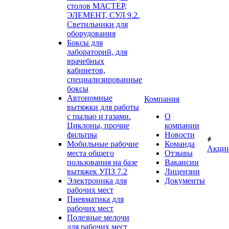
столов МАСТЕР,
ЭЛЕМЕНТ, СУЛ 9.2.
Светильники для
оборудования
Боксы для
лабораторий, для
врачебных
кабинетов,
специализированные
боксы
Автономные
Компания
вытяжки для работы
с пылью и газами.
О
Циклоны, прочие
компании
фильтры
Новости
Мобильные рабочие
Команда
Акци
места общего
Отзывы
пользования на базе
Вакансии
вытяжек УПЗ 7.2
Лицензии
Электроника для
Документы
рабочих мест
Пневматика для
рабочих мест
Полезные мелочи
для рабочих мест