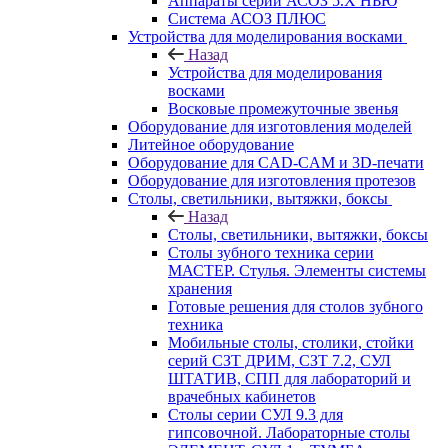
Аппараты серии АСОЗ 5.Х НЬЮ
Система АСОЗ ПЛЮС
Устройства для моделирования восками
Назад
Устройства для моделирования
восками
Восковые промежуточные звенья
Оборудование для изготовления моделей
Литейное оборудование
Оборудование для CAD-CAM и 3D-печати
Оборудование для изготовления протезов
Cтолы, светильники, вытяжки, боксы
Назад
Cтолы, светильники, вытяжки, боксы
Столы зубного техника серии
МАСТЕР. Стулья. Элементы системы
хранения
Готовые решения для столов зубного
техника
Мобильные столы, столики, стойки
серий СЗТ ДРИМ, СЗТ 7.2, СУЛ
ШТАТИВ, СПП для лабораторий и
врачебных кабинетов
Столы серии СУЛ 9.3 для
гипсовочной. Лабораторные столы