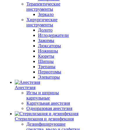
Терапевтические
инструменты
Зеркало
Хирургические
инструменты
Долото
Иглодержатели
Зажимы
Люксаторы
Ножницы
Кюреты
Шипцы
Трепаны
Периотомы
Элеваторы
Анестезия
Иглы и шприцы
карпульные
Карпульная анестезия
Одноразовая анестезия
Стерилизация и дезинфекция
Дезинфицирующие
средства, мыло и салфетки