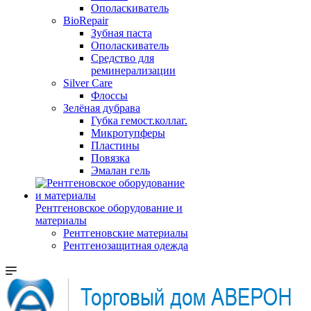
Ополаскиватель
BioRepair
Зубная паста
Ополаскиватель
Средство для
реминерализации
Silver Care
Флоссы
Зелёная дубрава
Губка гемост.коллаг.
Микротупферы
Пластины
Повязка
Эмалан гель
Рентгеновское оборудование и
материалы
Рентгеновские материалы
Рентгенозащитная одежда