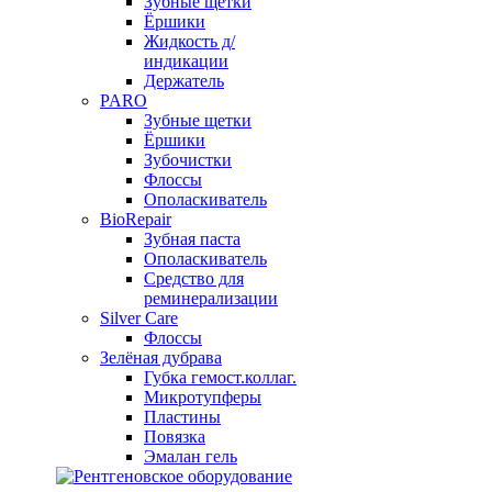
Зубные щетки
Ёршики
Жидкость д/
индикации
Держатель
PARO
Зубные щетки
Ёршики
Зубочистки
Флоссы
Ополаскиватель
BioRepair
Зубная паста
Ополаскиватель
Средство для
реминерализации
Silver Care
Флоссы
Зелёная дубрава
Губка гемост.коллаг.
Микротупферы
Пластины
Повязка
Эмалан гель