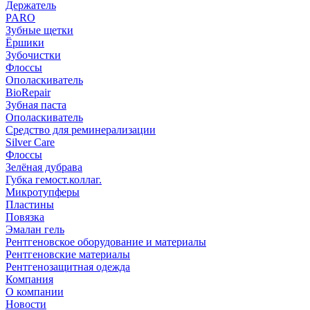
Держатель
PARO
Зубные щетки
Ёршики
Зубочистки
Флоссы
Ополаскиватель
BioRepair
Зубная паста
Ополаскиватель
Средство для реминерализации
Silver Care
Флоссы
Зелёная дубрава
Губка гемост.коллаг.
Микротупферы
Пластины
Повязка
Эмалан гель
Рентгеновское оборудование и материалы
Рентгеновские материалы
Рентгенозащитная одежда
Компания
О компании
Новости