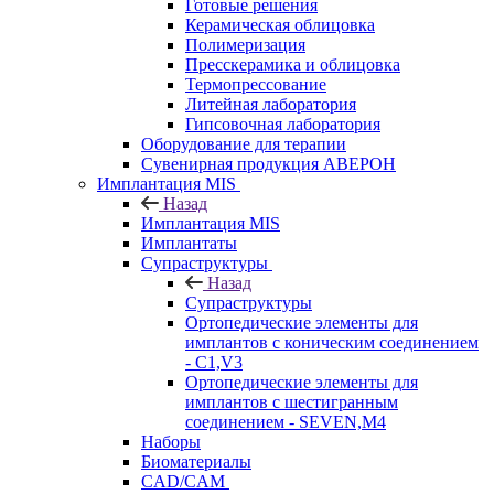
Готовые решения
Керамическая облицовка
Полимеризация
Пресскерамика и облицовка
Термопрессование
Литейная лаборатория
Гипсовочная лаборатория
Оборудование для терапии
Сувенирная продукция АВЕРОН
Имплантация MIS
Назад
Имплантация MIS
Имплантаты
Супраструктуры
Назад
Супраструктуры
Ортопедические элементы для
имплантов с коническим соединением
- C1,V3
Ортопедические элементы для
имплантов с шестигранным
соединением - SEVEN,M4
Наборы
Биоматериалы
CAD/CAM