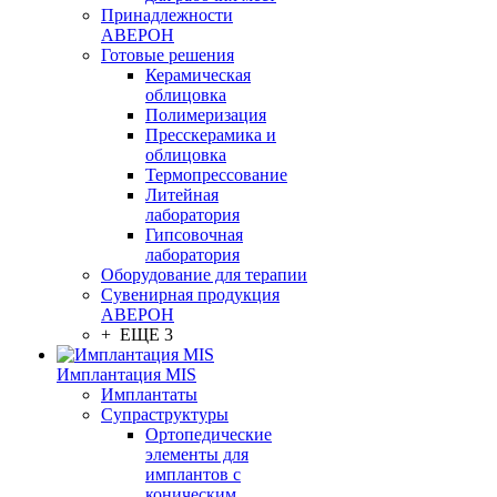
Принадлежности
АВЕРОН
Готовые решения
Керамическая
облицовка
Полимеризация
Пресскерамика и
облицовка
Термопрессование
Литейная
лаборатория
Гипсовочная
лаборатория
Оборудование для терапии
Сувенирная продукция
АВЕРОН
+ ЕЩЕ 3
Имплантация MIS
Имплантаты
Супраструктуры
Ортопедические
элементы для
имплантов с
коническим