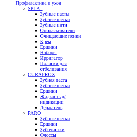
Профилактика и уход
SPLAT
Зубные пасты
Зубные щетки
Зубные нити
Ополаскиватели
Очищающие пенки
Крем
Ёршики
Наборы
Ирригатор
Полоски для
отбеливания
CURAPROX
Зубная паста
Зубные щетки
Ёршики
Жидкость д/
индикации
Держатель
PARO
Зубные щетки
Ёршики
Зубочистки
Флоссы