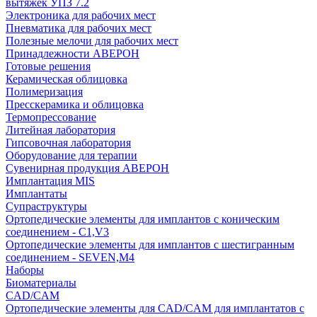
вытяжек УПЗ 7.2
Электроника для рабочих мест
Пневматика для рабочих мест
Полезные мелочи для рабочих мест
Принадлежности АВЕРОН
Готовые решения
Керамическая облицовка
Полимеризация
Пресскерамика и облицовка
Термопрессование
Литейная лаборатория
Гипсовочная лаборатория
Оборудование для терапии
Сувенирная продукция АВЕРОН
Имплантация MIS
Имплантаты
Супраструктуры
Ортопедические элементы для имплантов с коническим
соединением - C1,V3
Ортопедические элементы для имплантов с шестигранным
соединением - SEVEN,M4
Наборы
Биоматериалы
CAD/CAM
Ортопедические элементы для CAD/CAM для имплантатов с