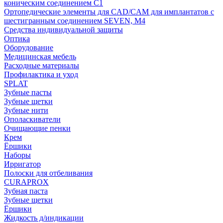
коническим соединением С1
Ортопедические элементы для CAD/CAM для имплантатов с
шестигранным соединением SEVEN, М4
Средства индивидуальной защиты
Оптика
Оборудование
Медицинская мебель
Расходные материалы
Профилактика и уход
SPLAT
Зубные пасты
Зубные щетки
Зубные нити
Ополаскиватели
Очищающие пенки
Крем
Ёршики
Наборы
Ирригатор
Полоски для отбеливания
CURAPROX
Зубная паста
Зубные щетки
Ёршики
Жидкость д/индикации