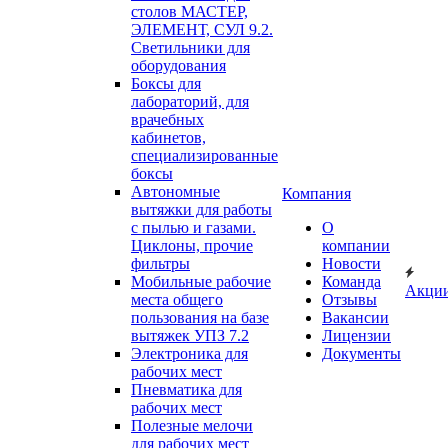
столов МАСТЕР,
ЭЛЕМЕНТ, СУЛ 9.2.
Светильники для
оборудования
Боксы для
лабораторий, для
врачебных
кабинетов,
специализированные
боксы
Автономные
Компания
вытяжки для работы
с пылью и газами.
О
Циклоны, прочие
компании
фильтры
Новости
Мобильные рабочие
Команда
Акци
места общего
Отзывы
пользования на базе
Вакансии
вытяжек УПЗ 7.2
Лицензии
Электроника для
Документы
рабочих мест
Пневматика для
рабочих мест
Полезные мелочи
для рабочих мест