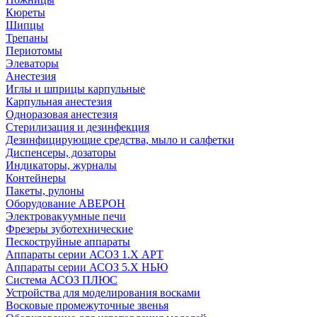
Кюреты
Шипцы
Трепаны
Периотомы
Элеваторы
Анестезия
Иглы и шприцы карпульные
Карпульная анестезия
Одноразовая анестезия
Стерилизация и дезинфекция
Дезинфицирующие средства, мыло и салфетки
Диспенсеры, дозаторы
Индикаторы, журналы
Контейнеры
Пакеты, рулоны
Оборудование АВЕРОН
Электровакуумные печи
Фрезеры зуботехнические
Пескоструйные аппараты
Аппараты серии АСОЗ 1.Х АРТ
Аппараты серии АСОЗ 5.Х НЬЮ
Система АСОЗ ПЛЮС
Устройства для моделирования восками
Восковые промежуточные звенья