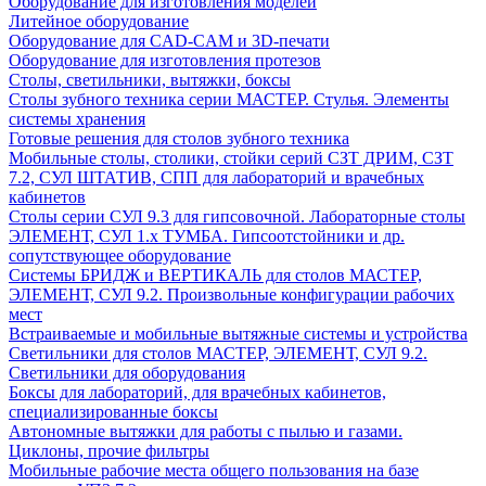
Оборудование для изготовления моделей
Литейное оборудование
Оборудование для CAD-CAM и 3D-печати
Оборудование для изготовления протезов
Cтолы, светильники, вытяжки, боксы
Столы зубного техника серии МАСТЕР. Стулья. Элементы
системы хранения
Готовые решения для столов зубного техника
Мобильные столы, столики, стойки серий СЗТ ДРИМ, СЗТ
7.2, СУЛ ШТАТИВ, СПП для лабораторий и врачебных
кабинетов
Столы серии СУЛ 9.3 для гипсовочной. Лабораторные столы
ЭЛЕМЕНТ, СУЛ 1.х ТУМБА. Гипсоотстойники и др.
сопутствующее оборудование
Системы БРИДЖ и ВЕРТИКАЛЬ для столов МАСТЕР,
ЭЛЕМЕНТ, СУЛ 9.2. Произвольные конфигурации рабочих
мест
Встраиваемые и мобильные вытяжные системы и устройства
Светильники для столов МАСТЕР, ЭЛЕМЕНТ, СУЛ 9.2.
Светильники для оборудования
Боксы для лабораторий, для врачебных кабинетов,
специализированные боксы
Автономные вытяжки для работы с пылью и газами.
Циклоны, прочие фильтры
Мобильные рабочие места общего пользования на базе