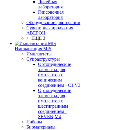
Литейная
лаборатория
Гипсовочная
лаборатория
Оборудование для терапии
Сувенирная продукция
АВЕРОН
+ ЕЩЕ 3
Имплантация MIS
Имплантаты
Супраструктуры
Ортопедические
элементы для
имплантов с
коническим
соединением - C1,V3
Ортопедические
элементы для
имплантов с
шестигранным
соединением -
SEVEN,M4
Наборы
Биоматериалы