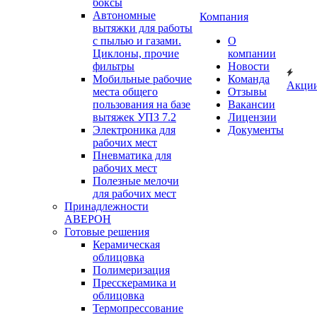
боксы
Автономные
Компания
вытяжки для работы
с пылью и газами.
О
Циклоны, прочие
компании
фильтры
Новости
Мобильные рабочие
Команда
Акци
места общего
Отзывы
пользования на базе
Вакансии
вытяжек УПЗ 7.2
Лицензии
Электроника для
Документы
рабочих мест
Пневматика для
рабочих мест
Полезные мелочи
для рабочих мест
Принадлежности
АВЕРОН
Готовые решения
Керамическая
облицовка
Полимеризация
Пресскерамика и
облицовка
Термопрессование