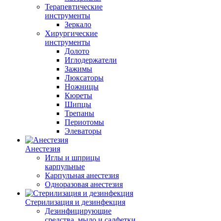
Терапевтические
инструменты
Зеркало
Хирургические
инструменты
Долото
Иглодержатели
Зажимы
Люксаторы
Ножницы
Кюреты
Шипцы
Трепаны
Периотомы
Элеваторы
Анестезия
Иглы и шприцы
карпульные
Карпульная анестезия
Одноразовая анестезия
Стерилизация и дезинфекция
Дезинфицирующие
средства, мыло и салфетки