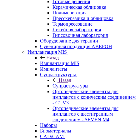
Готовые решения
Керамическая облицовка
Полимеризация
Пресскерамика и облицовка
Термопрессование
Литейная лаборатория
Гипсовочная лаборатория
Оборудование для терапии
Сувенирная продукция АВЕРОН
Имплантация MIS
Назад
Имплантация MIS
Имплантаты
Супраструктуры
Назад
Супраструктуры
Ортопедические элементы для
имплантов с коническим соединением
- C1,V3
Ортопедические элементы для
имплантов с шестигранным
соединением - SEVEN,M4
Наборы
Биоматериалы
CAD/CAM