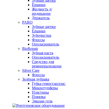
Зубные щетки
Ёршики
Жидкость д/
индикации
Держатель
PARO
Зубные щетки
Ёршики
Зубочистки
Флоссы
Ополаскиватель
BioRepair
Зубная паста
Ополаскиватель
Средство для
реминерализации
Silver Care
Флоссы
Зелёная дубрава
Губка гемост.коллаг.
Микротупферы
Пластины
Повязка
Эмалан гель