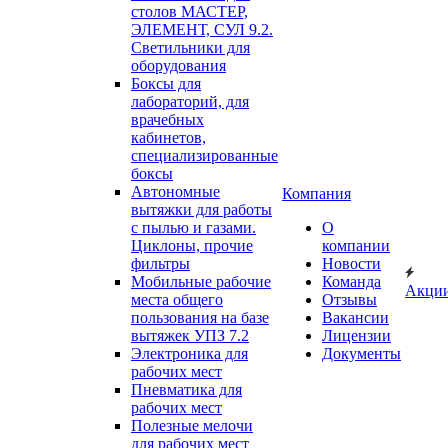
столов МАСТЕР,
ЭЛЕМЕНТ, СУЛ 9.2.
Светильники для
оборудования
Боксы для
лабораторий, для
врачебных
кабинетов,
специализированные
боксы
Автономные
Компания
вытяжки для работы
с пылью и газами.
О
Циклоны, прочие
компании
фильтры
Новости
Мобильные рабочие
Команда
Акци
места общего
Отзывы
пользования на базе
Вакансии
вытяжек УПЗ 7.2
Лицензии
Электроника для
Документы
рабочих мест
Пневматика для
рабочих мест
Полезные мелочи
для рабочих мест