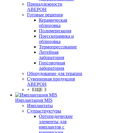
Принадлежности
АВЕРОН
Готовые решения
Керамическая
облицовка
Полимеризация
Пресскерамика и
облицовка
Термопрессование
Литейная
лаборатория
Гипсовочная
лаборатория
Оборудование для терапии
Сувенирная продукция
АВЕРОН
+ ЕЩЕ 3
Имплантация MIS
Имплантаты
Супраструктуры
Ортопедические
элементы для
имплантов с
коническим