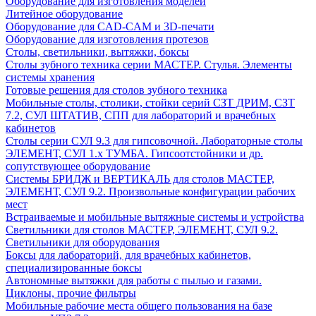
Оборудование для изготовления моделей
Литейное оборудование
Оборудование для CAD-CAM и 3D-печати
Оборудование для изготовления протезов
Cтолы, светильники, вытяжки, боксы
Столы зубного техника серии МАСТЕР. Стулья. Элементы
системы хранения
Готовые решения для столов зубного техника
Мобильные столы, столики, стойки серий СЗТ ДРИМ, СЗТ
7.2, СУЛ ШТАТИВ, СПП для лабораторий и врачебных
кабинетов
Столы серии СУЛ 9.3 для гипсовочной. Лабораторные столы
ЭЛЕМЕНТ, СУЛ 1.х ТУМБА. Гипсоотстойники и др.
сопутствующее оборудование
Системы БРИДЖ и ВЕРТИКАЛЬ для столов МАСТЕР,
ЭЛЕМЕНТ, СУЛ 9.2. Произвольные конфигурации рабочих
мест
Встраиваемые и мобильные вытяжные системы и устройства
Светильники для столов МАСТЕР, ЭЛЕМЕНТ, СУЛ 9.2.
Светильники для оборудования
Боксы для лабораторий, для врачебных кабинетов,
специализированные боксы
Автономные вытяжки для работы с пылью и газами.
Циклоны, прочие фильтры
Мобильные рабочие места общего пользования на базе