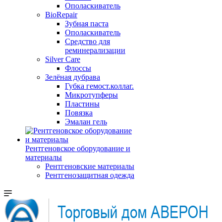
Ополаскиватель
BioRepair
Зубная паста
Ополаскиватель
Средство для
реминерализации
Silver Care
Флоссы
Зелёная дубрава
Губка гемост.коллаг.
Микротупферы
Пластины
Повязка
Эмалан гель
Рентгеновское оборудование и
материалы
Рентгеновские материалы
Рентгенозащитная одежда