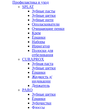
Профилактика и уход
SPLAT
Зубные пасты
Зубные щетки
Зубные нити
Ополаскиватели
Очищающие пенки
Крем
Ёршики
Наборы
Ирригатор
Полоски для
отбеливания
CURAPROX
Зубная паста
Зубные щетки
Ёршики
Жидкость д/
индикации
Держатель
PARO
Зубные щетки
Ёршики
Зубочистки
Флоссы