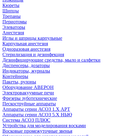
Кюреты
Шипцы
Трепаны
Периотомы
Элеваторы
Анестезия
Иглы и шприцы карпульные
Карпульная анестезия
Одноразовая анестезия
Стерилизация и дезинфекция
Дезинфицирующие средства, мыло и салфетки
Диспенсеры, дозаторы
Индикаторы, журналы
Контейнеры
Пакеты, рулоны
Оборудование АВЕРОН
Электровакуумные печи
Фрезеры зуботехнические
Пескоструйные аппараты
Аппараты серии АСОЗ 1.Х АРТ
Аппараты серии АСОЗ 5.Х НЬЮ
Система АСОЗ ПЛЮС
Устройства для моделирования восками
Восковые промежуточные звенья