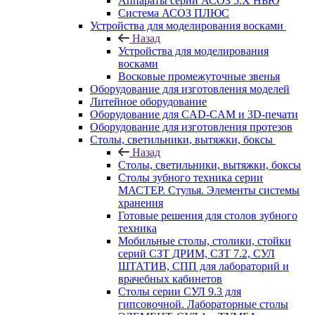
Аппараты серии АСОЗ 5.Х НЬЮ
Система АСОЗ ПЛЮС
Устройства для моделирования восками
Назад
Устройства для моделирования
восками
Восковые промежуточные звенья
Оборудование для изготовления моделей
Литейное оборудование
Оборудование для CAD-CAM и 3D-печати
Оборудование для изготовления протезов
Cтолы, светильники, вытяжки, боксы
Назад
Cтолы, светильники, вытяжки, боксы
Столы зубного техника серии
МАСТЕР. Стулья. Элементы системы
хранения
Готовые решения для столов зубного
техника
Мобильные столы, столики, стойки
серий СЗТ ДРИМ, СЗТ 7.2, СУЛ
ШТАТИВ, СПП для лабораторий и
врачебных кабинетов
Столы серии СУЛ 9.3 для
гипсовочной. Лабораторные столы