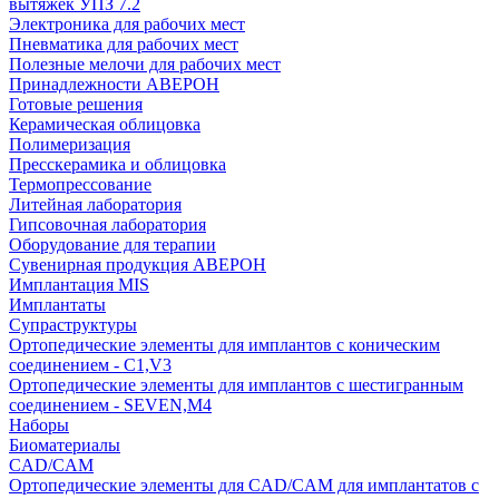
вытяжек УПЗ 7.2
Электроника для рабочих мест
Пневматика для рабочих мест
Полезные мелочи для рабочих мест
Принадлежности АВЕРОН
Готовые решения
Керамическая облицовка
Полимеризация
Пресскерамика и облицовка
Термопрессование
Литейная лаборатория
Гипсовочная лаборатория
Оборудование для терапии
Сувенирная продукция АВЕРОН
Имплантация MIS
Имплантаты
Супраструктуры
Ортопедические элементы для имплантов с коническим
соединением - C1,V3
Ортопедические элементы для имплантов с шестигранным
соединением - SEVEN,M4
Наборы
Биоматериалы
CAD/CAM
Ортопедические элементы для CAD/CAM для имплантатов с