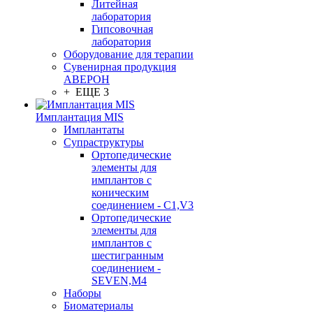
Литейная
лаборатория
Гипсовочная
лаборатория
Оборудование для терапии
Сувенирная продукция
АВЕРОН
+ ЕЩЕ 3
Имплантация MIS
Имплантаты
Супраструктуры
Ортопедические
элементы для
имплантов с
коническим
соединением - C1,V3
Ортопедические
элементы для
имплантов с
шестигранным
соединением -
SEVEN,M4
Наборы
Биоматериалы