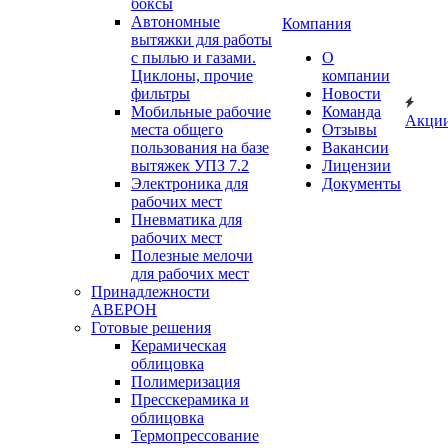
боксы
Автономные
Компания
вытяжки для работы
с пылью и газами.
О
Циклоны, прочие
компании
фильтры
Новости
Мобильные рабочие
Команда
Акци
места общего
Отзывы
пользования на базе
Вакансии
вытяжек УПЗ 7.2
Лицензии
Электроника для
Документы
рабочих мест
Пневматика для
рабочих мест
Полезные мелочи
для рабочих мест
Принадлежности
АВЕРОН
Готовые решения
Керамическая
облицовка
Полимеризация
Пресскерамика и
облицовка
Термопрессование