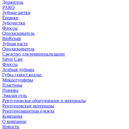
Держатель
PARO
Зубные щетки
Ёршики
Зубочистки
Флоссы
Ополаскиватель
BioRepair
Зубная паста
Ополаскиватель
Средство для реминерализации
Silver Care
Флоссы
Зелёная дубрава
Губка гемост.коллаг.
Микротупферы
Пластины
Повязка
Эмалан гель
Рентгеновское оборудование и материалы
Рентгеновские материалы
Рентгенозащитная одежда
Компания
О компании
Новости