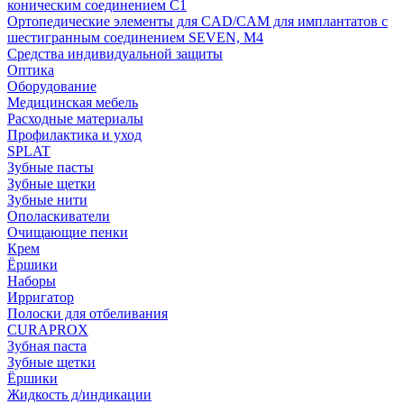
коническим соединением С1
Ортопедические элементы для CAD/CAM для имплантатов с
шестигранным соединением SEVEN, М4
Средства индивидуальной защиты
Оптика
Оборудование
Медицинская мебель
Расходные материалы
Профилактика и уход
SPLAT
Зубные пасты
Зубные щетки
Зубные нити
Ополаскиватели
Очищающие пенки
Крем
Ёршики
Наборы
Ирригатор
Полоски для отбеливания
CURAPROX
Зубная паста
Зубные щетки
Ёршики
Жидкость д/индикации