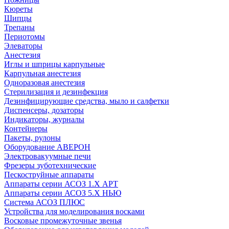
Кюреты
Шипцы
Трепаны
Периотомы
Элеваторы
Анестезия
Иглы и шприцы карпульные
Карпульная анестезия
Одноразовая анестезия
Стерилизация и дезинфекция
Дезинфицирующие средства, мыло и салфетки
Диспенсеры, дозаторы
Индикаторы, журналы
Контейнеры
Пакеты, рулоны
Оборудование АВЕРОН
Электровакуумные печи
Фрезеры зуботехнические
Пескоструйные аппараты
Аппараты серии АСОЗ 1.Х АРТ
Аппараты серии АСОЗ 5.Х НЬЮ
Система АСОЗ ПЛЮС
Устройства для моделирования восками
Восковые промежуточные звенья