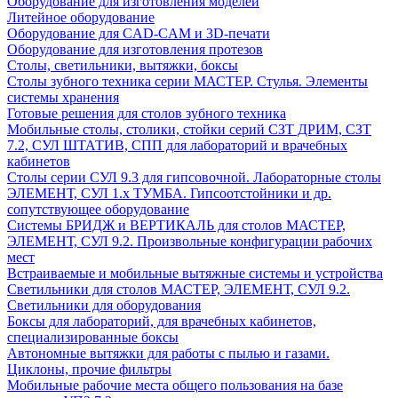
Оборудование для изготовления моделей
Литейное оборудование
Оборудование для CAD-CAM и 3D-печати
Оборудование для изготовления протезов
Cтолы, светильники, вытяжки, боксы
Столы зубного техника серии МАСТЕР. Стулья. Элементы
системы хранения
Готовые решения для столов зубного техника
Мобильные столы, столики, стойки серий СЗТ ДРИМ, СЗТ
7.2, СУЛ ШТАТИВ, СПП для лабораторий и врачебных
кабинетов
Столы серии СУЛ 9.3 для гипсовочной. Лабораторные столы
ЭЛЕМЕНТ, СУЛ 1.х ТУМБА. Гипсоотстойники и др.
сопутствующее оборудование
Системы БРИДЖ и ВЕРТИКАЛЬ для столов МАСТЕР,
ЭЛЕМЕНТ, СУЛ 9.2. Произвольные конфигурации рабочих
мест
Встраиваемые и мобильные вытяжные системы и устройства
Светильники для столов МАСТЕР, ЭЛЕМЕНТ, СУЛ 9.2.
Светильники для оборудования
Боксы для лабораторий, для врачебных кабинетов,
специализированные боксы
Автономные вытяжки для работы с пылью и газами.
Циклоны, прочие фильтры
Мобильные рабочие места общего пользования на базе