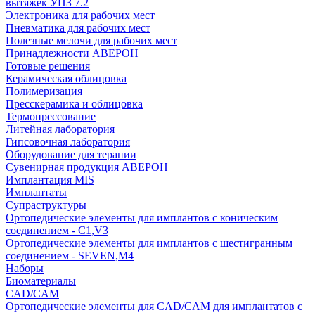
вытяжек УПЗ 7.2
Электроника для рабочих мест
Пневматика для рабочих мест
Полезные мелочи для рабочих мест
Принадлежности АВЕРОН
Готовые решения
Керамическая облицовка
Полимеризация
Пресскерамика и облицовка
Термопрессование
Литейная лаборатория
Гипсовочная лаборатория
Оборудование для терапии
Сувенирная продукция АВЕРОН
Имплантация MIS
Имплантаты
Супраструктуры
Ортопедические элементы для имплантов с коническим
соединением - C1,V3
Ортопедические элементы для имплантов с шестигранным
соединением - SEVEN,M4
Наборы
Биоматериалы
CAD/CAM
Ортопедические элементы для CAD/CAM для имплантатов с