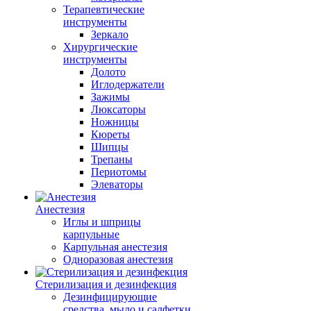
Терапевтические
инструменты
Зеркало
Хирургические
инструменты
Долото
Иглодержатели
Зажимы
Люксаторы
Ножницы
Кюреты
Шипцы
Трепаны
Периотомы
Элеваторы
Анестезия
Иглы и шприцы
карпульные
Карпульная анестезия
Одноразовая анестезия
Стерилизация и дезинфекция
Дезинфицирующие
средства, мыло и салфетки