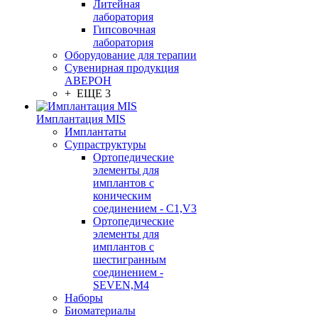
Литейная
лаборатория
Гипсовочная
лаборатория
Оборудование для терапии
Сувенирная продукция
АВЕРОН
+ ЕЩЕ 3
Имплантация MIS
Имплантаты
Супраструктуры
Ортопедические
элементы для
имплантов с
коническим
соединением - C1,V3
Ортопедические
элементы для
имплантов с
шестигранным
соединением -
SEVEN,M4
Наборы
Биоматериалы