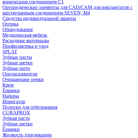
коническим соединением С1
Ортопедические элементы для CAD/CAM для имплантатов с
шестигранным соединением SEVEN, М4
Средства индивидуальной защиты
Оптика
Оборудование
Медицинская мебель
Расходные материалы
Профилактика и уход
SPLAT
Зубные пасты
Зубные щетки
Зубные нити
Ополаскиватели
Очищающие пенки
Крем
Ёршики
Наборы
Ирригатор
Полоски для отбеливания
CURAPROX
Зубная паста
Зубные щетки
Ёршики
Жидкость д/индикации