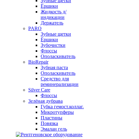
Зубные щетки
Ёршики
Жидкость д/
индикации
Держатель
PARO
Зубные щетки
Ёршики
Зубочистки
Флоссы
Ополаскиватель
BioRepair
Зубная паста
Ополаскиватель
Средство для
реминерализации
Silver Care
Флоссы
Зелёная дубрава
Губка гемост.коллаг.
Микротупферы
Пластины
Повязка
Эмалан гель