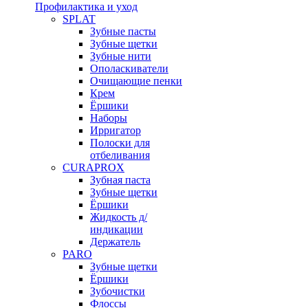
Профилактика и уход
SPLAT
Зубные пасты
Зубные щетки
Зубные нити
Ополаскиватели
Очищающие пенки
Крем
Ёршики
Наборы
Ирригатор
Полоски для
отбеливания
CURAPROX
Зубная паста
Зубные щетки
Ёршики
Жидкость д/
индикации
Держатель
PARO
Зубные щетки
Ёршики
Зубочистки
Флоссы