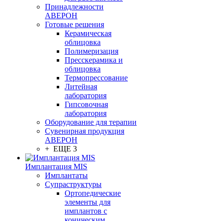
Принадлежности
АВЕРОН
Готовые решения
Керамическая
облицовка
Полимеризация
Пресскерамика и
облицовка
Термопрессование
Литейная
лаборатория
Гипсовочная
лаборатория
Оборудование для терапии
Сувенирная продукция
АВЕРОН
+ ЕЩЕ 3
Имплантация MIS
Имплантаты
Супраструктуры
Ортопедические
элементы для
имплантов с
коническим