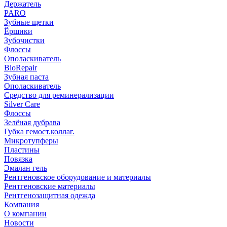
Держатель
PARO
Зубные щетки
Ёршики
Зубочистки
Флоссы
Ополаскиватель
BioRepair
Зубная паста
Ополаскиватель
Средство для реминерализации
Silver Care
Флоссы
Зелёная дубрава
Губка гемост.коллаг.
Микротупферы
Пластины
Повязка
Эмалан гель
Рентгеновское оборудование и материалы
Рентгеновские материалы
Рентгенозащитная одежда
Компания
О компании
Новости