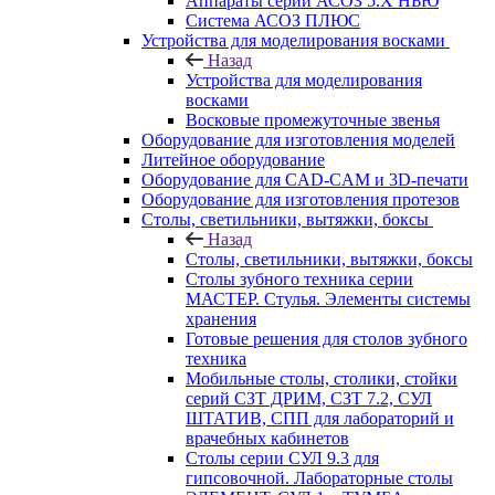
Аппараты серии АСОЗ 5.Х НЬЮ
Система АСОЗ ПЛЮС
Устройства для моделирования восками
Назад
Устройства для моделирования
восками
Восковые промежуточные звенья
Оборудование для изготовления моделей
Литейное оборудование
Оборудование для CAD-CAM и 3D-печати
Оборудование для изготовления протезов
Cтолы, светильники, вытяжки, боксы
Назад
Cтолы, светильники, вытяжки, боксы
Столы зубного техника серии
МАСТЕР. Стулья. Элементы системы
хранения
Готовые решения для столов зубного
техника
Мобильные столы, столики, стойки
серий СЗТ ДРИМ, СЗТ 7.2, СУЛ
ШТАТИВ, СПП для лабораторий и
врачебных кабинетов
Столы серии СУЛ 9.3 для
гипсовочной. Лабораторные столы