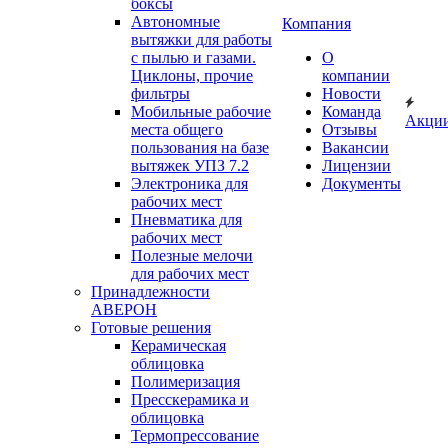
боксы
Автономные
Компания
вытяжки для работы
с пылью и газами.
О
Циклоны, прочие
компании
фильтры
Новости
Мобильные рабочие
Команда
Акци
места общего
Отзывы
пользования на базе
Вакансии
вытяжек УПЗ 7.2
Лицензии
Электроника для
Документы
рабочих мест
Пневматика для
рабочих мест
Полезные мелочи
для рабочих мест
Принадлежности
АВЕРОН
Готовые решения
Керамическая
облицовка
Полимеризация
Пресскерамика и
облицовка
Термопрессование