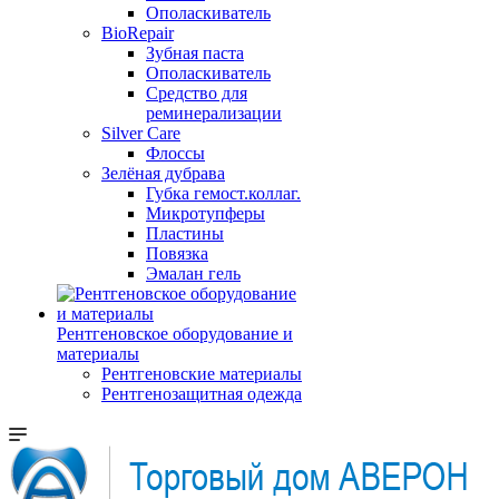
Ополаскиватель
BioRepair
Зубная паста
Ополаскиватель
Средство для
реминерализации
Silver Care
Флоссы
Зелёная дубрава
Губка гемост.коллаг.
Микротупферы
Пластины
Повязка
Эмалан гель
Рентгеновское оборудование и
материалы
Рентгеновские материалы
Рентгенозащитная одежда