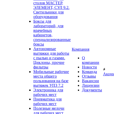
столов МАСТЕР,
ЭЛЕМЕНТ, СУЛ 9.2.
Светильники для
оборудования
Боксы для
лабораторий, для
врачебных
кабинетов,
специализированные
боксы
Автономные
Компания
вытяжки для работы
с пылью и газами.
О
Циклоны, прочие
компании
фильтры
Новости
Мобильные рабочие
Команда
Акци
места общего
Отзывы
пользования на базе
Вакансии
вытяжек УПЗ 7.2
Лицензии
Электроника для
Документы
рабочих мест
Пневматика для
рабочих мест
Полезные мелочи
для рабочих мест