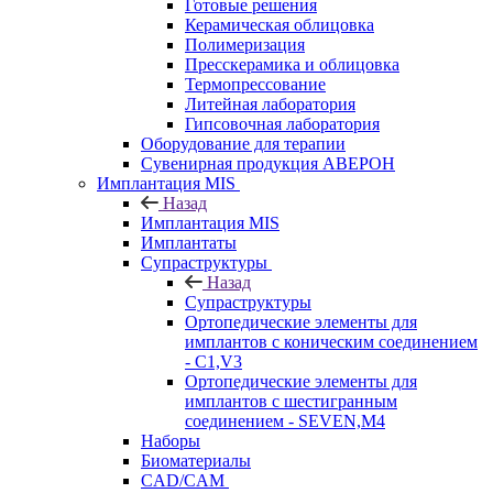
Готовые решения
Керамическая облицовка
Полимеризация
Пресскерамика и облицовка
Термопрессование
Литейная лаборатория
Гипсовочная лаборатория
Оборудование для терапии
Сувенирная продукция АВЕРОН
Имплантация MIS
Назад
Имплантация MIS
Имплантаты
Супраструктуры
Назад
Супраструктуры
Ортопедические элементы для
имплантов с коническим соединением
- C1,V3
Ортопедические элементы для
имплантов с шестигранным
соединением - SEVEN,M4
Наборы
Биоматериалы
CAD/CAM