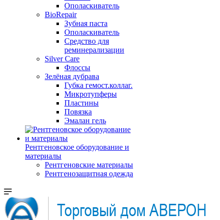
Ополаскиватель
BioRepair
Зубная паста
Ополаскиватель
Средство для
реминерализации
Silver Care
Флоссы
Зелёная дубрава
Губка гемост.коллаг.
Микротупферы
Пластины
Повязка
Эмалан гель
Рентгеновское оборудование и
материалы
Рентгеновские материалы
Рентгенозащитная одежда