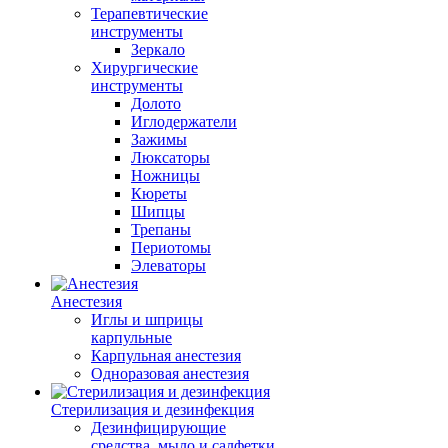
Терапевтические
инструменты
Зеркало
Хирургические
инструменты
Долото
Иглодержатели
Зажимы
Люксаторы
Ножницы
Кюреты
Шипцы
Трепаны
Периотомы
Элеваторы
Анестезия
Иглы и шприцы
карпульные
Карпульная анестезия
Одноразовая анестезия
Стерилизация и дезинфекция
Дезинфицирующие
средства, мыло и салфетки