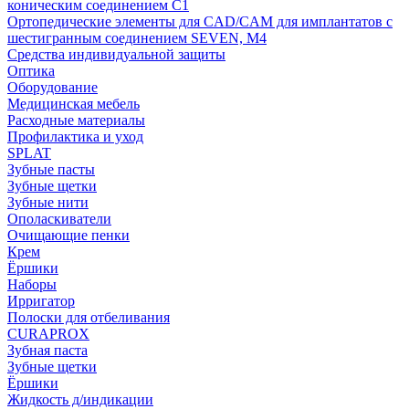
коническим соединением С1
Ортопедические элементы для CAD/CAM для имплантатов с
шестигранным соединением SEVEN, М4
Средства индивидуальной защиты
Оптика
Оборудование
Медицинская мебель
Расходные материалы
Профилактика и уход
SPLAT
Зубные пасты
Зубные щетки
Зубные нити
Ополаскиватели
Очищающие пенки
Крем
Ёршики
Наборы
Ирригатор
Полоски для отбеливания
CURAPROX
Зубная паста
Зубные щетки
Ёршики
Жидкость д/индикации