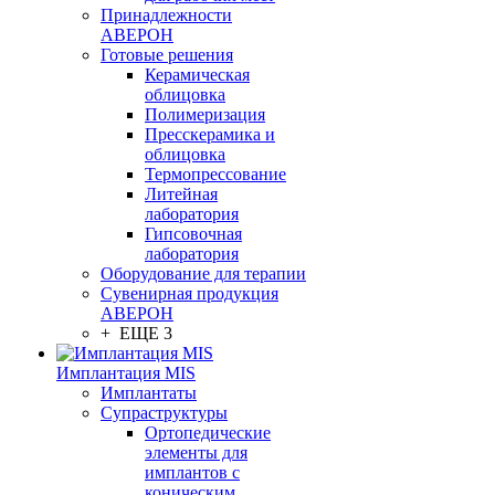
Принадлежности
АВЕРОН
Готовые решения
Керамическая
облицовка
Полимеризация
Пресскерамика и
облицовка
Термопрессование
Литейная
лаборатория
Гипсовочная
лаборатория
Оборудование для терапии
Сувенирная продукция
АВЕРОН
+ ЕЩЕ 3
Имплантация MIS
Имплантаты
Супраструктуры
Ортопедические
элементы для
имплантов с
коническим