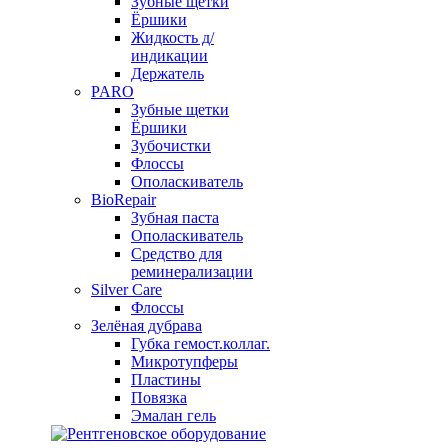
Зубные щетки
Ёршики
Жидкость д/
индикации
Держатель
PARO
Зубные щетки
Ёршики
Зубочистки
Флоссы
Ополаскиватель
BioRepair
Зубная паста
Ополаскиватель
Средство для
реминерализации
Silver Care
Флоссы
Зелёная дубрава
Губка гемост.коллаг.
Микротупферы
Пластины
Повязка
Эмалан гель