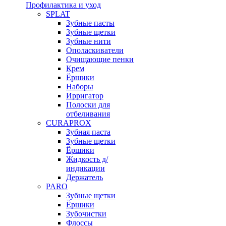
Профилактика и уход
SPLAT
Зубные пасты
Зубные щетки
Зубные нити
Ополаскиватели
Очищающие пенки
Крем
Ёршики
Наборы
Ирригатор
Полоски для
отбеливания
CURAPROX
Зубная паста
Зубные щетки
Ёршики
Жидкость д/
индикации
Держатель
PARO
Зубные щетки
Ёршики
Зубочистки
Флоссы