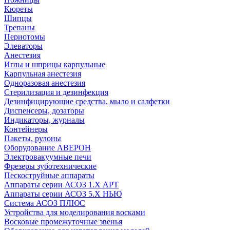
Кюреты
Шипцы
Трепаны
Периотомы
Элеваторы
Анестезия
Иглы и шприцы карпульные
Карпульная анестезия
Одноразовая анестезия
Стерилизация и дезинфекция
Дезинфицирующие средства, мыло и салфетки
Диспенсеры, дозаторы
Индикаторы, журналы
Контейнеры
Пакеты, рулоны
Оборудование АВЕРОН
Электровакуумные печи
Фрезеры зуботехнические
Пескоструйные аппараты
Аппараты серии АСОЗ 1.Х АРТ
Аппараты серии АСОЗ 5.Х НЬЮ
Система АСОЗ ПЛЮС
Устройства для моделирования восками
Восковые промежуточные звенья