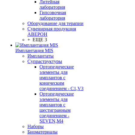
Литейная
лаборатория
Гипсовочная
лаборатория
Оборудование для терапии
Сувенирная продукция
АВЕРОН
+ ЕЩЕ 3
Имплантация MIS
Имплантаты
Супраструктуры
Ортопедические
элементы для
имплантов с
коническим
соединением - C1,V3
Ортопедические
элементы для
имплантов с
шестигранным
соединением -
SEVEN,M4
Наборы
Биоматериалы