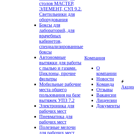
столов МАСТЕР,
ЭЛЕМЕНТ, СУЛ 9.2.
Светильники для
оборудования
Боксы для
лабораторий, для
врачебных
кабинетов,
специализированные
боксы
Автономные
Компания
вытяжки для работы
с пылью и газами.
О
Циклоны, прочие
компании
фильтры
Новости
Мобильные рабочие
Команда
Акци
места общего
Отзывы
пользования на базе
Вакансии
вытяжек УПЗ 7.2
Лицензии
Электроника для
Документы
рабочих мест
Пневматика для
рабочих мест
Полезные мелочи
для рабочих мест