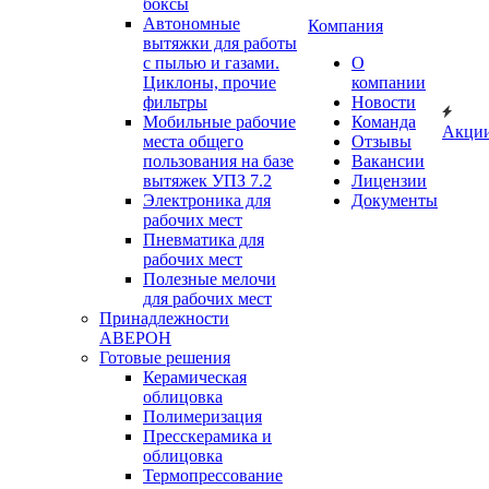
боксы
Автономные
Компания
вытяжки для работы
с пылью и газами.
О
Циклоны, прочие
компании
фильтры
Новости
Мобильные рабочие
Команда
Акци
места общего
Отзывы
пользования на базе
Вакансии
вытяжек УПЗ 7.2
Лицензии
Электроника для
Документы
рабочих мест
Пневматика для
рабочих мест
Полезные мелочи
для рабочих мест
Принадлежности
АВЕРОН
Готовые решения
Керамическая
облицовка
Полимеризация
Пресскерамика и
облицовка
Термопрессование