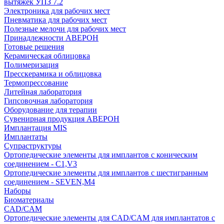
вытяжек УПЗ 7.2
Электроника для рабочих мест
Пневматика для рабочих мест
Полезные мелочи для рабочих мест
Принадлежности АВЕРОН
Готовые решения
Керамическая облицовка
Полимеризация
Пресскерамика и облицовка
Термопрессование
Литейная лаборатория
Гипсовочная лаборатория
Оборудование для терапии
Сувенирная продукция АВЕРОН
Имплантация MIS
Имплантаты
Супраструктуры
Ортопедические элементы для имплантов с коническим
соединением - C1,V3
Ортопедические элементы для имплантов с шестигранным
соединением - SEVEN,M4
Наборы
Биоматериалы
CAD/CAM
Ортопедические элементы для CAD/CAM для имплантатов с