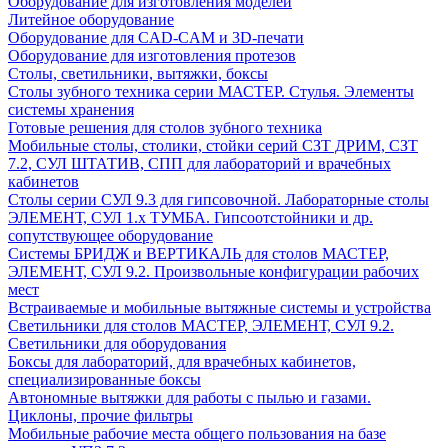
Оборудование для изготовления моделей
Литейное оборудование
Оборудование для CAD-CAM и 3D-печати
Оборудование для изготовления протезов
Cтолы, светильники, вытяжки, боксы
Столы зубного техника серии МАСТЕР. Стулья. Элементы
системы хранения
Готовые решения для столов зубного техника
Мобильные столы, столики, стойки серий СЗТ ДРИМ, СЗТ
7.2, СУЛ ШТАТИВ, СПП для лабораторий и врачебных
кабинетов
Столы серии СУЛ 9.3 для гипсовочной. Лабораторные столы
ЭЛЕМЕНТ, СУЛ 1.х ТУМБА. Гипсоотстойники и др.
сопутствующее оборудование
Системы БРИДЖ и ВЕРТИКАЛЬ для столов МАСТЕР,
ЭЛЕМЕНТ, СУЛ 9.2. Произвольные конфигурации рабочих
мест
Встраиваемые и мобильные вытяжные системы и устройства
Светильники для столов МАСТЕР, ЭЛЕМЕНТ, СУЛ 9.2.
Светильники для оборудования
Боксы для лабораторий, для врачебных кабинетов,
специализированные боксы
Автономные вытяжки для работы с пылью и газами.
Циклоны, прочие фильтры
Мобильные рабочие места общего пользования на базе