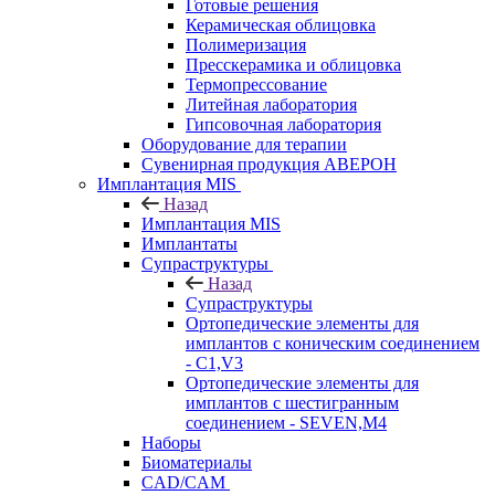
Готовые решения
Керамическая облицовка
Полимеризация
Пресскерамика и облицовка
Термопрессование
Литейная лаборатория
Гипсовочная лаборатория
Оборудование для терапии
Сувенирная продукция АВЕРОН
Имплантация MIS
Назад
Имплантация MIS
Имплантаты
Супраструктуры
Назад
Супраструктуры
Ортопедические элементы для
имплантов с коническим соединением
- C1,V3
Ортопедические элементы для
имплантов с шестигранным
соединением - SEVEN,M4
Наборы
Биоматериалы
CAD/CAM