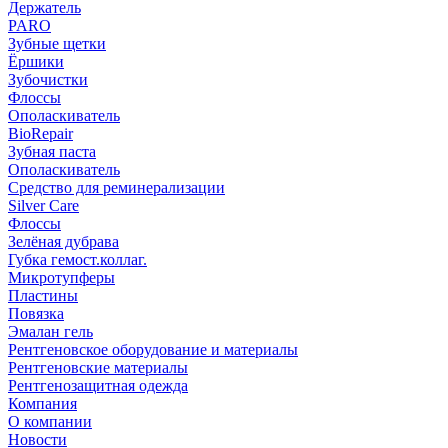
Держатель
PARO
Зубные щетки
Ёршики
Зубочистки
Флоссы
Ополаскиватель
BioRepair
Зубная паста
Ополаскиватель
Средство для реминерализации
Silver Care
Флоссы
Зелёная дубрава
Губка гемост.коллаг.
Микротупферы
Пластины
Повязка
Эмалан гель
Рентгеновское оборудование и материалы
Рентгеновские материалы
Рентгенозащитная одежда
Компания
О компании
Новости