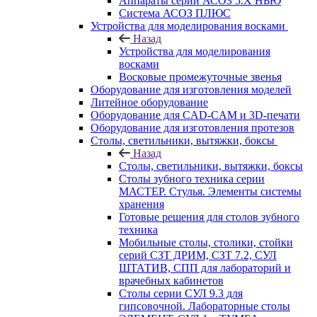
Аппараты серии АСОЗ 5.Х НЬЮ
Система АСОЗ ПЛЮС
Устройства для моделирования восками
Назад
Устройства для моделирования
восками
Восковые промежуточные звенья
Оборудование для изготовления моделей
Литейное оборудование
Оборудование для CAD-CAM и 3D-печати
Оборудование для изготовления протезов
Cтолы, светильники, вытяжки, боксы
Назад
Cтолы, светильники, вытяжки, боксы
Столы зубного техника серии
МАСТЕР. Стулья. Элементы системы
хранения
Готовые решения для столов зубного
техника
Мобильные столы, столики, стойки
серий СЗТ ДРИМ, СЗТ 7.2, СУЛ
ШТАТИВ, СПП для лабораторий и
врачебных кабинетов
Столы серии СУЛ 9.3 для
гипсовочной. Лабораторные столы