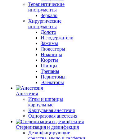
Терапевтические
инструменты
Зеркало
Хирургические
инструменты
Долото
Иглодержатели
Зажимы
Люксаторы
Ножницы
Кюреты
Шипцы
Трепаны
Периотомы
Элеваторы
Анестезия
Иглы и шприцы
карпульные
Карпульная анестезия
Одноразовая анестезия
Стерилизация и дезинфекция
Дезинфицирующие
средства, мыло и салфетки