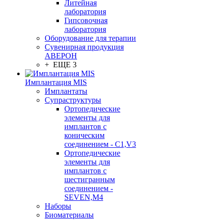
Литейная
лаборатория
Гипсовочная
лаборатория
Оборудование для терапии
Сувенирная продукция
АВЕРОН
+ ЕЩЕ 3
Имплантация MIS
Имплантаты
Супраструктуры
Ортопедические
элементы для
имплантов с
коническим
соединением - C1,V3
Ортопедические
элементы для
имплантов с
шестигранным
соединением -
SEVEN,M4
Наборы
Биоматериалы