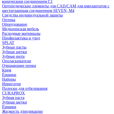
коническим соединением С1
Ортопедические элементы для CAD/CAM для имплантатов с
шестигранным соединением SEVEN, М4
Средства индивидуальной защиты
Оптика
Оборудование
Медицинская мебель
Расходные материалы
Профилактика и уход
SPLAT
Зубные пасты
Зубные щетки
Зубные нити
Ополаскиватели
Очищающие пенки
Крем
Ёршики
Наборы
Ирригатор
Полоски для отбеливания
CURAPROX
Зубная паста
Зубные щетки
Ёршики
Жидкость д/индикации