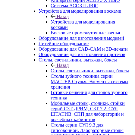
Аппараты серии АСОЗ 5.Х НЬЮ
Система АСОЗ ПЛЮС
Устройства для моделирования восками
Назад
Устройства для моделирования
восками
Восковые промежуточные звенья
Оборудование для изготовления моделей
Литейное оборудование
Оборудование для CAD-CAM и 3D-печати
Оборудование для изготовления протезов
Cтолы, светильники, вытяжки, боксы
Назад
Cтолы, светильники, вытяжки, боксы
Столы зубного техника серии
МАСТЕР. Стулья. Элементы системы
хранения
Готовые решения для столов зубного
техника
Мобильные столы, столики, стойки
серий СЗТ ДРИМ, СЗТ 7.2, СУЛ
ШТАТИВ, СПП для лабораторий и
врачебных кабинетов
Столы серии СУЛ 9.3 для
гипсовочной. Лабораторные столы