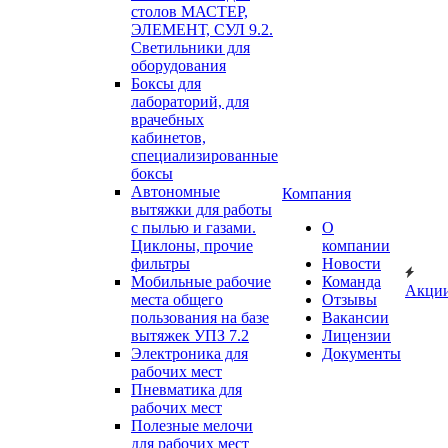
столов МАСТЕР,
ЭЛЕМЕНТ, СУЛ 9.2.
Светильники для
оборудования
Боксы для
лабораторий, для
врачебных
кабинетов,
специализированные
боксы
Автономные
Компания
вытяжки для работы
с пылью и газами.
О
Циклоны, прочие
компании
фильтры
Новости
Мобильные рабочие
Команда
Акци
места общего
Отзывы
пользования на базе
Вакансии
вытяжек УПЗ 7.2
Лицензии
Электроника для
Документы
рабочих мест
Пневматика для
рабочих мест
Полезные мелочи
для рабочих мест