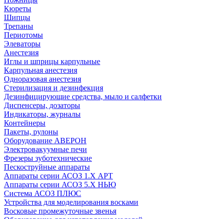
Кюреты
Шипцы
Трепаны
Периотомы
Элеваторы
Анестезия
Иглы и шприцы карпульные
Карпульная анестезия
Одноразовая анестезия
Стерилизация и дезинфекция
Дезинфицирующие средства, мыло и салфетки
Диспенсеры, дозаторы
Индикаторы, журналы
Контейнеры
Пакеты, рулоны
Оборудование АВЕРОН
Электровакуумные печи
Фрезеры зуботехнические
Пескоструйные аппараты
Аппараты серии АСОЗ 1.Х АРТ
Аппараты серии АСОЗ 5.Х НЬЮ
Система АСОЗ ПЛЮС
Устройства для моделирования восками
Восковые промежуточные звенья