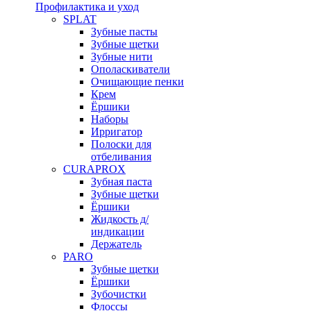
Профилактика и уход
SPLAT
Зубные пасты
Зубные щетки
Зубные нити
Ополаскиватели
Очищающие пенки
Крем
Ёршики
Наборы
Ирригатор
Полоски для
отбеливания
CURAPROX
Зубная паста
Зубные щетки
Ёршики
Жидкость д/
индикации
Держатель
PARO
Зубные щетки
Ёршики
Зубочистки
Флоссы