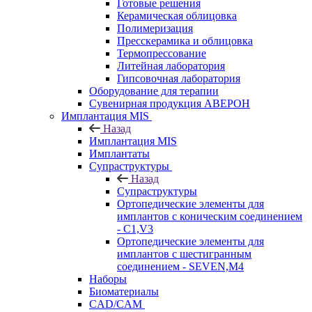
Готовые решения
Керамическая облицовка
Полимеризация
Пресскерамика и облицовка
Термопрессование
Литейная лаборатория
Гипсовочная лаборатория
Оборудование для терапии
Сувенирная продукция АВЕРОН
Имплантация MIS
Назад
Имплантация MIS
Имплантаты
Супраструктуры
Назад
Супраструктуры
Ортопедические элементы для
имплантов с коническим соединением
- C1,V3
Ортопедические элементы для
имплантов с шестигранным
соединением - SEVEN,M4
Наборы
Биоматериалы
CAD/CAM