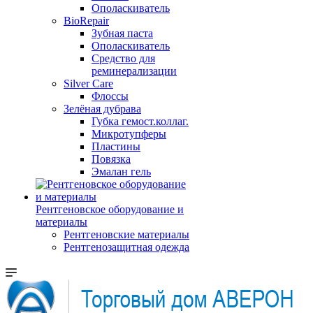
Ополаскиватель
BioRepair
Зубная паста
Ополаскиватель
Средство для
реминерализации
Silver Care
Флоссы
Зелёная дубрава
Губка гемост.коллаг.
Микротупферы
Пластины
Повязка
Эмалан гель
Рентгеновское оборудование и
материалы
Рентгеновские материалы
Рентгенозащитная одежда