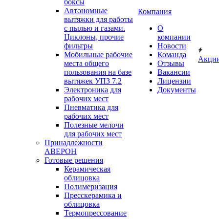
боксы
Автономные
Компания
вытяжки для работы
с пылью и газами.
О
Циклоны, прочие
компании
фильтры
Новости
Мобильные рабочие
Команда
Акци
места общего
Отзывы
пользования на базе
Вакансии
вытяжек УПЗ 7.2
Лицензии
Электроника для
Документы
рабочих мест
Пневматика для
рабочих мест
Полезные мелочи
для рабочих мест
Принадлежности
АВЕРОН
Готовые решения
Керамическая
облицовка
Полимеризация
Пресскерамика и
облицовка
Термопрессование