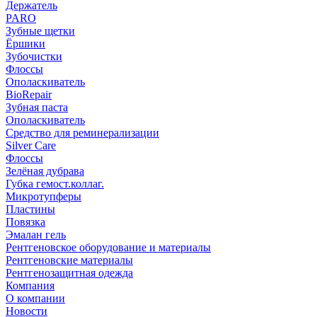
Держатель
PARO
Зубные щетки
Ёршики
Зубочистки
Флоссы
Ополаскиватель
BioRepair
Зубная паста
Ополаскиватель
Средство для реминерализации
Silver Care
Флоссы
Зелёная дубрава
Губка гемост.коллаг.
Микротупферы
Пластины
Повязка
Эмалан гель
Рентгеновское оборудование и материалы
Рентгеновские материалы
Рентгенозащитная одежда
Компания
О компании
Новости