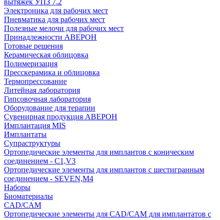
вытяжек УПЗ 7.2
Электроника для рабочих мест
Пневматика для рабочих мест
Полезные мелочи для рабочих мест
Принадлежности АВЕРОН
Готовые решения
Керамическая облицовка
Полимеризация
Пресскерамика и облицовка
Термопрессование
Литейная лаборатория
Гипсовочная лаборатория
Оборудование для терапии
Сувенирная продукция АВЕРОН
Имплантация MIS
Имплантаты
Супраструктуры
Ортопедические элементы для имплантов с коническим
соединением - C1,V3
Ортопедические элементы для имплантов с шестигранным
соединением - SEVEN,M4
Наборы
Биоматериалы
CAD/CAM
Ортопедические элементы для CAD/CAM для имплантатов с