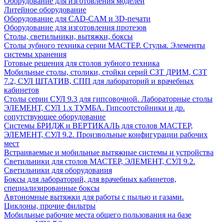
Оборудование для изготовления моделей
Литейное оборудование
Оборудование для CAD-CAM и 3D-печати
Оборудование для изготовления протезов
Cтолы, светильники, вытяжки, боксы
Столы зубного техника серии МАСТЕР. Стулья. Элементы
системы хранения
Готовые решения для столов зубного техника
Мобильные столы, столики, стойки серий СЗТ ДРИМ, СЗТ
7.2, СУЛ ШТАТИВ, СПП для лабораторий и врачебных
кабинетов
Столы серии СУЛ 9.3 для гипсовочной. Лабораторные столы
ЭЛЕМЕНТ, СУЛ 1.х ТУМБА. Гипсоотстойники и др.
сопутствующее оборудование
Системы БРИДЖ и ВЕРТИКАЛЬ для столов МАСТЕР,
ЭЛЕМЕНТ, СУЛ 9.2. Произвольные конфигурации рабочих
мест
Встраиваемые и мобильные вытяжные системы и устройства
Светильники для столов МАСТЕР, ЭЛЕМЕНТ, СУЛ 9.2.
Светильники для оборудования
Боксы для лабораторий, для врачебных кабинетов,
специализированные боксы
Автономные вытяжки для работы с пылью и газами.
Циклоны, прочие фильтры
Мобильные рабочие места общего пользования на базе