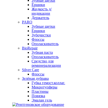
Зубные щетки
Ёршики
Жидкость д/
индикации
Держатель
PARO
Зубные щетки
Ёршики
Зубочистки
Флоссы
Ополаскиватель
BioRepair
Зубная паста
Ополаскиватель
Средство для
реминерализации
Silver Care
Флоссы
Зелёная дубрава
Губка гемост.коллаг.
Микротупферы
Пластины
Повязка
Эмалан гель