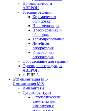
Принадлежности
АВЕРОН
Готовые решения
Керамическая
облицовка
Полимеризация
Пресскерамика и
облицовка
Термопрессование
Литейная
лаборатория
Гипсовочная
лаборатория
Оборудование для терапии
Сувенирная продукция
АВЕРОН
+ ЕЩЕ 3
Имплантация MIS
Имплантаты
Супраструктуры
Ортопедические
элементы для
имплантов с
коническим