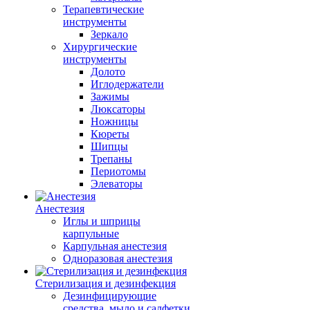
Терапевтические
инструменты
Зеркало
Хирургические
инструменты
Долото
Иглодержатели
Зажимы
Люксаторы
Ножницы
Кюреты
Шипцы
Трепаны
Периотомы
Элеваторы
Анестезия
Иглы и шприцы
карпульные
Карпульная анестезия
Одноразовая анестезия
Стерилизация и дезинфекция
Дезинфицирующие
средства, мыло и салфетки