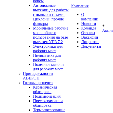
боксы
Автономные
Компания
вытяжки для работы
с пылью и газами.
О
Циклоны, прочие
компании
фильтры
Новости
Мобильные рабочие
Команда
Акци
места общего
Отзывы
пользования на базе
Вакансии
вытяжек УПЗ 7.2
Лицензии
Электроника для
Документы
рабочих мест
Пневматика для
рабочих мест
Полезные мелочи
для рабочих мест
Принадлежности
АВЕРОН
Готовые решения
Керамическая
облицовка
Полимеризация
Пресскерамика и
облицовка
Термопрессование