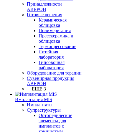
Принадлежности
АВЕРОН
Готовые решения
Керамическая
облицовка
Полимеризация
Пресскерамика и
облицовка
Термопрессование
Литейная
лаборатория
Гипсовочная
лаборатория
Оборудование для терапии
Сувенирная продукция
АВЕРОН
+ ЕЩЕ 3
Имплантация MIS
Имплантаты
Супраструктуры
Ортопедические
элементы для
имплантов с
коническим