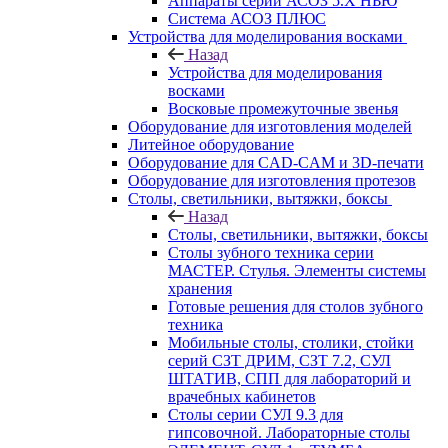
Аппараты серии АСОЗ 5.Х НЬЮ
Система АСОЗ ПЛЮС
Устройства для моделирования восками
Назад
Устройства для моделирования
восками
Восковые промежуточные звенья
Оборудование для изготовления моделей
Литейное оборудование
Оборудование для CAD-CAM и 3D-печати
Оборудование для изготовления протезов
Cтолы, светильники, вытяжки, боксы
Назад
Cтолы, светильники, вытяжки, боксы
Столы зубного техника серии
МАСТЕР. Стулья. Элементы системы
хранения
Готовые решения для столов зубного
техника
Мобильные столы, столики, стойки
серий СЗТ ДРИМ, СЗТ 7.2, СУЛ
ШТАТИВ, СПП для лабораторий и
врачебных кабинетов
Столы серии СУЛ 9.3 для
гипсовочной. Лабораторные столы