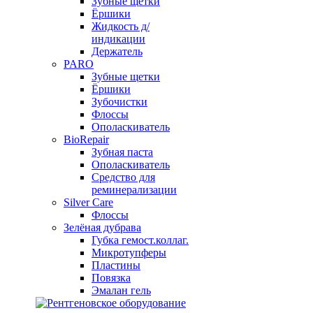
Зубные щетки
Ёршики
Жидкость д/
индикации
Держатель
PARO
Зубные щетки
Ёршики
Зубочистки
Флоссы
Ополаскиватель
BioRepair
Зубная паста
Ополаскиватель
Средство для
реминерализации
Silver Care
Флоссы
Зелёная дубрава
Губка гемост.коллаг.
Микротупферы
Пластины
Повязка
Эмалан гель