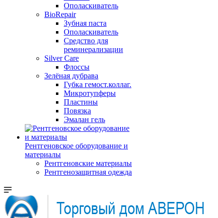
Ополаскиватель
BioRepair
Зубная паста
Ополаскиватель
Средство для
реминерализации
Silver Care
Флоссы
Зелёная дубрава
Губка гемост.коллаг.
Микротупферы
Пластины
Повязка
Эмалан гель
Рентгеновское оборудование и
материалы
Рентгеновские материалы
Рентгенозащитная одежда