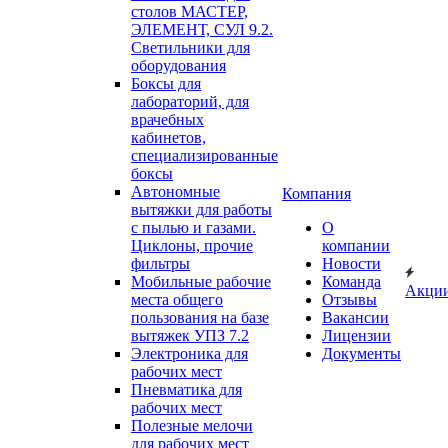
столов МАСТЕР,
ЭЛЕМЕНТ, СУЛ 9.2.
Светильники для
оборудования
Боксы для
лабораторий, для
врачебных
кабинетов,
специализированные
боксы
Автономные
Компания
вытяжки для работы
с пылью и газами.
О
Циклоны, прочие
компании
фильтры
Новости
Мобильные рабочие
Команда
Акци
места общего
Отзывы
пользования на базе
Вакансии
вытяжек УПЗ 7.2
Лицензии
Электроника для
Документы
рабочих мест
Пневматика для
рабочих мест
Полезные мелочи
для рабочих мест