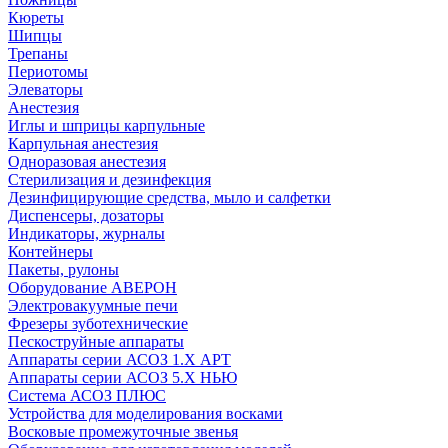
Кюреты
Шипцы
Трепаны
Периотомы
Элеваторы
Анестезия
Иглы и шприцы карпульные
Карпульная анестезия
Одноразовая анестезия
Стерилизация и дезинфекция
Дезинфицирующие средства, мыло и салфетки
Диспенсеры, дозаторы
Индикаторы, журналы
Контейнеры
Пакеты, рулоны
Оборудование АВЕРОН
Электровакуумные печи
Фрезеры зуботехнические
Пескоструйные аппараты
Аппараты серии АСОЗ 1.Х АРТ
Аппараты серии АСОЗ 5.Х НЬЮ
Система АСОЗ ПЛЮС
Устройства для моделирования восками
Восковые промежуточные звенья