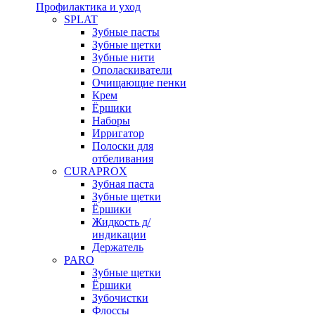
Профилактика и уход
SPLAT
Зубные пасты
Зубные щетки
Зубные нити
Ополаскиватели
Очищающие пенки
Крем
Ёршики
Наборы
Ирригатор
Полоски для
отбеливания
CURAPROX
Зубная паста
Зубные щетки
Ёршики
Жидкость д/
индикации
Держатель
PARO
Зубные щетки
Ёршики
Зубочистки
Флоссы