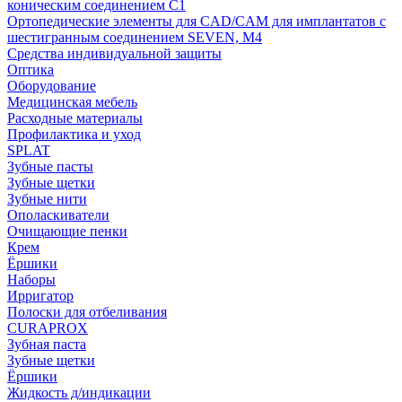
коническим соединением С1
Ортопедические элементы для CAD/CAM для имплантатов с
шестигранным соединением SEVEN, М4
Средства индивидуальной защиты
Оптика
Оборудование
Медицинская мебель
Расходные материалы
Профилактика и уход
SPLAT
Зубные пасты
Зубные щетки
Зубные нити
Ополаскиватели
Очищающие пенки
Крем
Ёршики
Наборы
Ирригатор
Полоски для отбеливания
CURAPROX
Зубная паста
Зубные щетки
Ёршики
Жидкость д/индикации