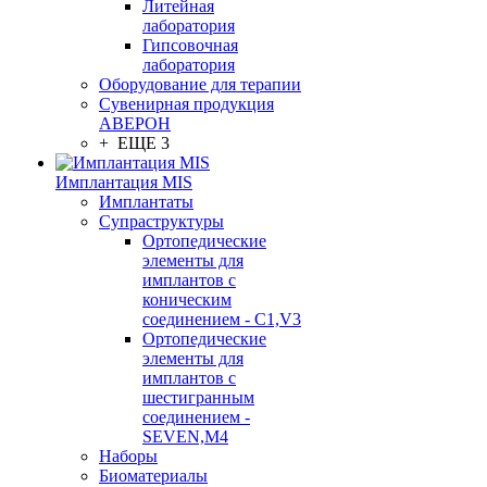
Литейная
лаборатория
Гипсовочная
лаборатория
Оборудование для терапии
Сувенирная продукция
АВЕРОН
+ ЕЩЕ 3
Имплантация MIS
Имплантаты
Супраструктуры
Ортопедические
элементы для
имплантов с
коническим
соединением - C1,V3
Ортопедические
элементы для
имплантов с
шестигранным
соединением -
SEVEN,M4
Наборы
Биоматериалы