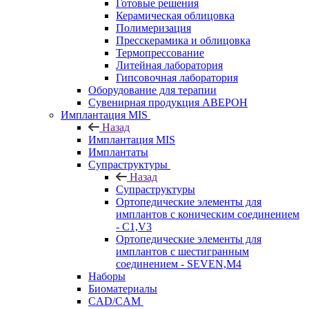
Готовые решения
Керамическая облицовка
Полимеризация
Пресскерамика и облицовка
Термопрессование
Литейная лаборатория
Гипсовочная лаборатория
Оборудование для терапии
Сувенирная продукция АВЕРОН
Имплантация MIS
Назад
Имплантация MIS
Имплантаты
Супраструктуры
Назад
Супраструктуры
Ортопедические элементы для
имплантов с коническим соединением
- C1,V3
Ортопедические элементы для
имплантов с шестигранным
соединением - SEVEN,M4
Наборы
Биоматериалы
CAD/CAM