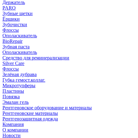
Держатель
PARO
Зубные щетки
Ёршики
Зубочистки
Флоссы
Ополаскиватель
BioRepair
Зубная паста
Ополаскиватель
Средство для реминерализации
Silver Care
Флоссы
Зелёная дубрава
Губка гемост.коллаг.
Микротупферы
Пластины
Повязка
Эмалан гель
Рентгеновское оборудование и материалы
Рентгеновские материалы
Рентгенозащитная одежда
Компания
О компании
Новости