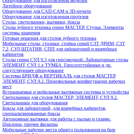
Оборудование для изготовления моделей
Литейное оборудование
Оборудование для CAD-CAM и 3D-печати
Оборудование для изготовления протезов
Cтолы, светильники, вытяжки, боксы
Столы зубного техника серии МАСТЕР. Стулья. Элементы
системы хранения
Готовые решения для столов зубного техника
Мобильные столы, столики, стойки серий СЗТ ДРИМ, СЗТ
7.2, СУЛ ШТАТИВ, СПП для лабораторий и врачебных
кабинетов
Столы серии СУЛ 9.3 для гипсовочной. Лабораторные столы
ЭЛЕМЕНТ, СУЛ 1.х ТУМБА. Гипсоотстойники и др.
сопутствующее оборудование
Системы БРИДЖ и ВЕРТИКАЛЬ для столов МАСТЕР,
ЭЛЕМЕНТ, СУЛ 9.2. Произвольные конфигурации рабочих
мест
Встраиваемые и мобильные вытяжные системы и устройства
Светильники для столов МАСТЕР, ЭЛЕМЕНТ, СУЛ 9.2.
Светильники для оборудования
Боксы для лабораторий, для врачебных кабинетов,
специализированные боксы
Автономные вытяжки для работы с пылью и газами.
Циклоны, прочие фильтры
Мобильные рабочие места общего пользования на базе