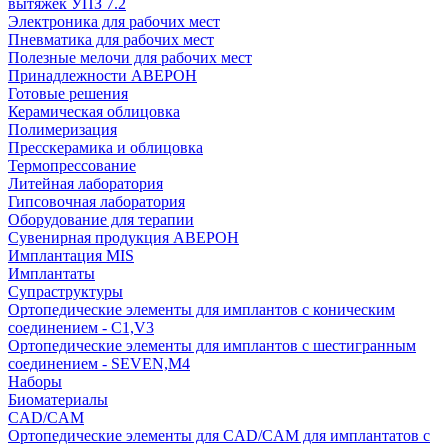
вытяжек УПЗ 7.2
Электроника для рабочих мест
Пневматика для рабочих мест
Полезные мелочи для рабочих мест
Принадлежности АВЕРОН
Готовые решения
Керамическая облицовка
Полимеризация
Пресскерамика и облицовка
Термопрессование
Литейная лаборатория
Гипсовочная лаборатория
Оборудование для терапии
Сувенирная продукция АВЕРОН
Имплантация MIS
Имплантаты
Супраструктуры
Ортопедические элементы для имплантов с коническим
соединением - C1,V3
Ортопедические элементы для имплантов с шестигранным
соединением - SEVEN,M4
Наборы
Биоматериалы
CAD/CAM
Ортопедические элементы для CAD/CAM для имплантатов с