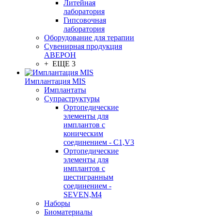
Литейная
лаборатория
Гипсовочная
лаборатория
Оборудование для терапии
Сувенирная продукция
АВЕРОН
+ ЕЩЕ 3
Имплантация MIS
Имплантаты
Супраструктуры
Ортопедические
элементы для
имплантов с
коническим
соединением - C1,V3
Ортопедические
элементы для
имплантов с
шестигранным
соединением -
SEVEN,M4
Наборы
Биоматериалы