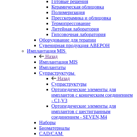
Готовые решения
Керамическая облицовка
Полимеризация
Пресскерамика и облицовка
Термопрессование
Литейная лаборатория
Гипсовочная лаборатория
Оборудование для терапии
Сувенирная продукция АВЕРОН
Имплантация MIS
Назад
Имплантация MIS
Имплантаты
Супраструктуры
Назад
Супраструктуры
Ортопедические элементы для
имплантов с коническим соединением
- C1,V3
Ортопедические элементы для
имплантов с шестигранным
соединением - SEVEN,M4
Наборы
Биоматериалы
CAD/CAM