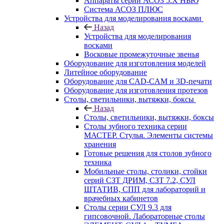
Аппараты серии АСОЗ 5.Х НЬЮ
Система АСОЗ ПЛЮС
Устройства для моделирования восками
Назад
Устройства для моделирования
восками
Восковые промежуточные звенья
Оборудование для изготовления моделей
Литейное оборудование
Оборудование для CAD-CAM и 3D-печати
Оборудование для изготовления протезов
Cтолы, светильники, вытяжки, боксы
Назад
Cтолы, светильники, вытяжки, боксы
Столы зубного техника серии
МАСТЕР. Стулья. Элементы системы
хранения
Готовые решения для столов зубного
техника
Мобильные столы, столики, стойки
серий СЗТ ДРИМ, СЗТ 7.2, СУЛ
ШТАТИВ, СПП для лабораторий и
врачебных кабинетов
Столы серии СУЛ 9.3 для
гипсовочной. Лабораторные столы