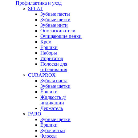
Профилактика и уход
SPLAT
Зубные пасты
Зубные щетки
Зубные нити
Ополаскиватели
Очищающие пенки
Крем
Ёршики
Наборы
Ирригатор
Полоски для
отбеливания
CURAPROX
Зубная паста
Зубные щетки
Ёршики
Жидкость д/
индикации
Держатель
PARO
Зубные щетки
Ёршики
Зубочистки
Флоссы