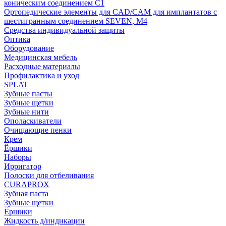
коническим соединением С1
Ортопедические элементы для CAD/CAM для имплантатов с
шестигранным соединением SEVEN, М4
Средства индивидуальной защиты
Оптика
Оборудование
Медицинская мебель
Расходные материалы
Профилактика и уход
SPLAT
Зубные пасты
Зубные щетки
Зубные нити
Ополаскиватели
Очищающие пенки
Крем
Ёршики
Наборы
Ирригатор
Полоски для отбеливания
CURAPROX
Зубная паста
Зубные щетки
Ёршики
Жидкость д/индикации