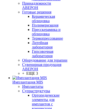
Принадлежности
АВЕРОН
Готовые решения
Керамическая
облицовка
Полимеризация
Пресскерамика и
облицовка
Термопрессование
Литейная
лаборатория
Гипсовочная
лаборатория
Оборудование для терапии
Сувенирная продукция
АВЕРОН
+ ЕЩЕ 3
Имплантация MIS
Имплантаты
Супраструктуры
Ортопедические
элементы для
имплантов с
коническим