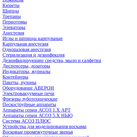
Кюреты
Шипцы
Трепаны
Периотомы
Элеваторы
Анестезия
Иглы и шприцы карпульные
Карпульная анестезия
Одноразовая анестезия
Стерилизация и дезинфекция
Дезинфицирующие средства, мыло и салфетки
Диспенсеры, дозаторы
Индикаторы, журналы
Контейнеры
Пакеты, рулоны
Оборудование АВЕРОН
Электровакуумные печи
Фрезеры зуботехнические
Пескоструйные аппараты
Аппараты серии АСОЗ 1.Х АРТ
Аппараты серии АСОЗ 5.Х НЬЮ
Система АСОЗ ПЛЮС
Устройства для моделирования восками
Восковые промежуточные звенья