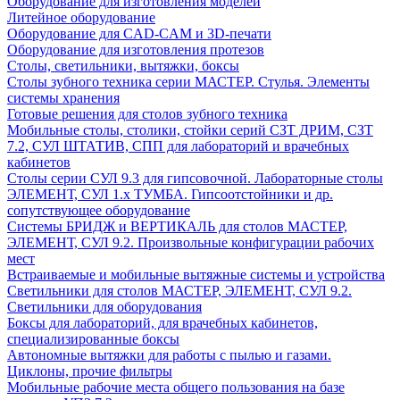
Оборудование для изготовления моделей
Литейное оборудование
Оборудование для CAD-CAM и 3D-печати
Оборудование для изготовления протезов
Cтолы, светильники, вытяжки, боксы
Столы зубного техника серии МАСТЕР. Стулья. Элементы
системы хранения
Готовые решения для столов зубного техника
Мобильные столы, столики, стойки серий СЗТ ДРИМ, СЗТ
7.2, СУЛ ШТАТИВ, СПП для лабораторий и врачебных
кабинетов
Столы серии СУЛ 9.3 для гипсовочной. Лабораторные столы
ЭЛЕМЕНТ, СУЛ 1.х ТУМБА. Гипсоотстойники и др.
сопутствующее оборудование
Системы БРИДЖ и ВЕРТИКАЛЬ для столов МАСТЕР,
ЭЛЕМЕНТ, СУЛ 9.2. Произвольные конфигурации рабочих
мест
Встраиваемые и мобильные вытяжные системы и устройства
Светильники для столов МАСТЕР, ЭЛЕМЕНТ, СУЛ 9.2.
Светильники для оборудования
Боксы для лабораторий, для врачебных кабинетов,
специализированные боксы
Автономные вытяжки для работы с пылью и газами.
Циклоны, прочие фильтры
Мобильные рабочие места общего пользования на базе