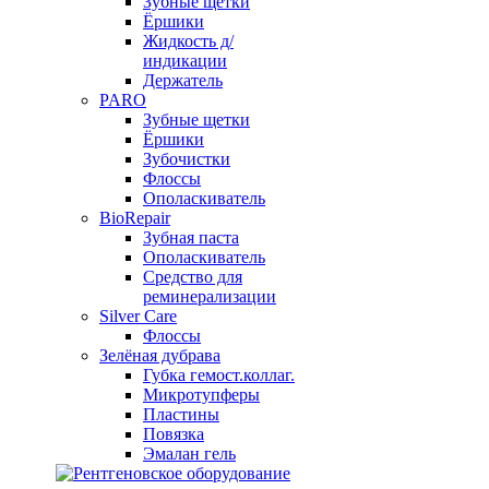
Зубные щетки
Ёршики
Жидкость д/
индикации
Держатель
PARO
Зубные щетки
Ёршики
Зубочистки
Флоссы
Ополаскиватель
BioRepair
Зубная паста
Ополаскиватель
Средство для
реминерализации
Silver Care
Флоссы
Зелёная дубрава
Губка гемост.коллаг.
Микротупферы
Пластины
Повязка
Эмалан гель