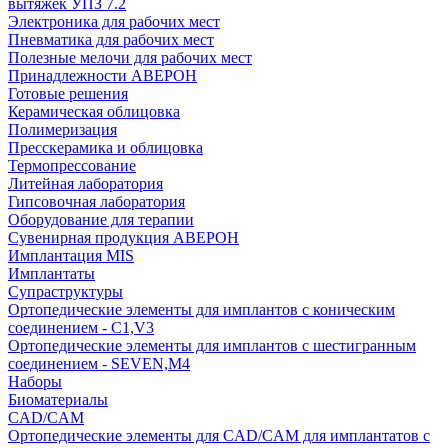
вытяжек УПЗ 7.2
Электроника для рабочих мест
Пневматика для рабочих мест
Полезные мелочи для рабочих мест
Принадлежности АВЕРОН
Готовые решения
Керамическая облицовка
Полимеризация
Пресскерамика и облицовка
Термопрессование
Литейная лаборатория
Гипсовочная лаборатория
Оборудование для терапии
Сувенирная продукция АВЕРОН
Имплантация MIS
Имплантаты
Супраструктуры
Ортопедические элементы для имплантов с коническим
соединением - C1,V3
Ортопедические элементы для имплантов с шестигранным
соединением - SEVEN,M4
Наборы
Биоматериалы
CAD/CAM
Ортопедические элементы для CAD/CAM для имплантатов с