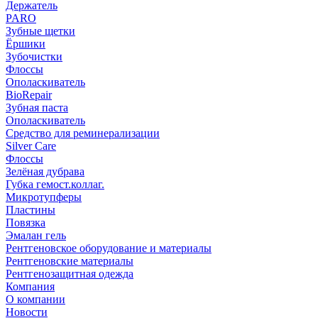
Держатель
PARO
Зубные щетки
Ёршики
Зубочистки
Флоссы
Ополаскиватель
BioRepair
Зубная паста
Ополаскиватель
Средство для реминерализации
Silver Care
Флоссы
Зелёная дубрава
Губка гемост.коллаг.
Микротупферы
Пластины
Повязка
Эмалан гель
Рентгеновское оборудование и материалы
Рентгеновские материалы
Рентгенозащитная одежда
Компания
О компании
Новости