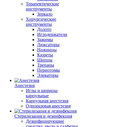
Терапевтические
инструменты
Зеркало
Хирургические
инструменты
Долото
Иглодержатели
Зажимы
Люксаторы
Ножницы
Кюреты
Шипцы
Трепаны
Периотомы
Элеваторы
Анестезия
Иглы и шприцы
карпульные
Карпульная анестезия
Одноразовая анестезия
Стерилизация и дезинфекция
Дезинфицирующие
средства, мыло и салфетки