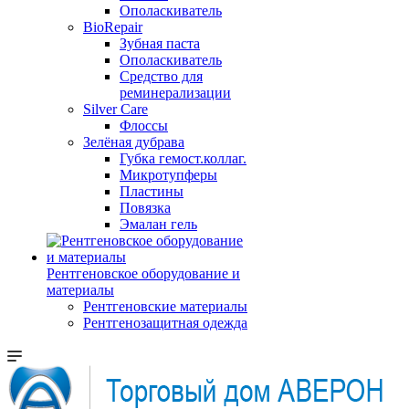
Ополаскиватель
BioRepair
Зубная паста
Ополаскиватель
Средство для
реминерализации
Silver Care
Флоссы
Зелёная дубрава
Губка гемост.коллаг.
Микротупферы
Пластины
Повязка
Эмалан гель
Рентгеновское оборудование и
материалы
Рентгеновские материалы
Рентгенозащитная одежда