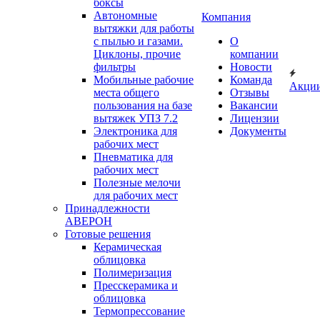
боксы
Автономные
Компания
вытяжки для работы
с пылью и газами.
О
Циклоны, прочие
компании
фильтры
Новости
Мобильные рабочие
Команда
Акци
места общего
Отзывы
пользования на базе
Вакансии
вытяжек УПЗ 7.2
Лицензии
Электроника для
Документы
рабочих мест
Пневматика для
рабочих мест
Полезные мелочи
для рабочих мест
Принадлежности
АВЕРОН
Готовые решения
Керамическая
облицовка
Полимеризация
Пресскерамика и
облицовка
Термопрессование