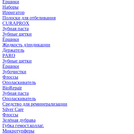
Ёршики
Наборы
Ирригатор
Полоски для отбеливания
CURAPROX
Зубная паста
Зубные щетки
Ёршики
Жидкость д/индикации
Держатель
PARO
Зубные щетки
Ёршики
Зубочистки
Флоссы
Ополаскиватель
BioRepair
Зубная паста
Ополаскиватель
Средство для реминерализации
Silver Care
Флоссы
Зелёная дубрава
Губка гемост.коллаг.
Микротупферы