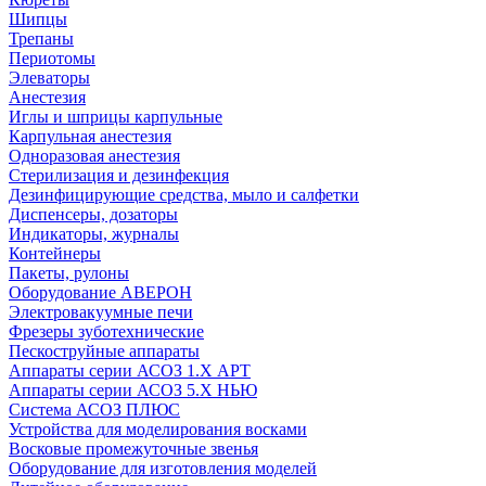
Шипцы
Трепаны
Периотомы
Элеваторы
Анестезия
Иглы и шприцы карпульные
Карпульная анестезия
Одноразовая анестезия
Стерилизация и дезинфекция
Дезинфицирующие средства, мыло и салфетки
Диспенсеры, дозаторы
Индикаторы, журналы
Контейнеры
Пакеты, рулоны
Оборудование АВЕРОН
Электровакуумные печи
Фрезеры зуботехнические
Пескоструйные аппараты
Аппараты серии АСОЗ 1.Х АРТ
Аппараты серии АСОЗ 5.Х НЬЮ
Система АСОЗ ПЛЮС
Устройства для моделирования восками
Восковые промежуточные звенья
Оборудование для изготовления моделей