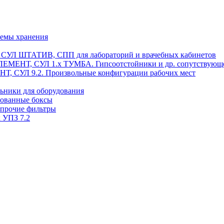
темы хранения
, СУЛ ШТАТИВ, СПП для лабораторий и врачебных кабинетов
ЭЛЕМЕНТ, СУЛ 1.х ТУМБА. Гипсоотстойники и др. сопутствующ
 СУЛ 9.2. Произвольные конфигурации рабочих мест
ьники для оборудования
рованные боксы
 прочие фильтры
 УПЗ 7.2