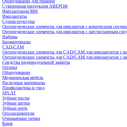
Оборудование для терапии
Сувенирная продукция АВЕРОН
Имплантация MIS
Имплантаты
Супраструктуры
Ортопедические элементы для имплантов с коническим соедин
Ортопедические элементы для имплантов с шестигранным со
Наборы
Биоматериалы
CAD/CAM
Ортопедические элементы для CAD/CAM для имплантатов с к
Ортопедические элементы для CAD/CAM для имплантатов с 
Средства индивидуальной защиты
Оптика
Оборудование
Медицинская мебель
Расходные материалы
Профилактика и уход
SPLAT
Зубные пасты
Зубные щетки
Зубные нити
Ополаскиватели
Очищающие пенки
Крем