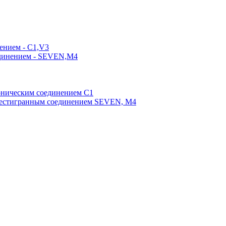
ением - C1,V3
единением - SEVEN,M4
оническим соединением С1
шестигранным соединением SEVEN, М4