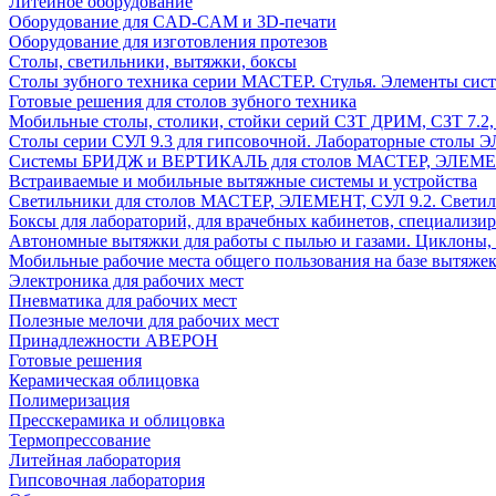
Литейное оборудование
Оборудование для CAD-CAM и 3D-печати
Оборудование для изготовления протезов
Cтолы, светильники, вытяжки, боксы
Столы зубного техника серии МАСТЕР. Стулья. Элементы сис
Готовые решения для столов зубного техника
Мобильные столы, столики, стойки серий СЗТ ДРИМ, СЗТ 7.2
Столы серии СУЛ 9.3 для гипсовочной. Лабораторные столы 
Системы БРИДЖ и ВЕРТИКАЛЬ для столов МАСТЕР, ЭЛЕМЕНТ,
Встраиваемые и мобильные вытяжные системы и устройства
Светильники для столов МАСТЕР, ЭЛЕМЕНТ, СУЛ 9.2. Светил
Боксы для лабораторий, для врачебных кабинетов, специализи
Автономные вытяжки для работы с пылью и газами. Циклоны,
Мобильные рабочие места общего пользования на базе вытяжек
Электроника для рабочих мест
Пневматика для рабочих мест
Полезные мелочи для рабочих мест
Принадлежности АВЕРОН
Готовые решения
Керамическая облицовка
Полимеризация
Пресскерамика и облицовка
Термопрессование
Литейная лаборатория
Гипсовочная лаборатория