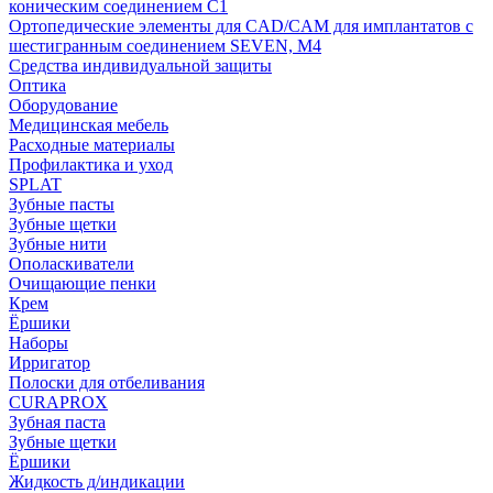
коническим соединением С1
Ортопедические элементы для CAD/CAM для имплантатов с
шестигранным соединением SEVEN, М4
Средства индивидуальной защиты
Оптика
Оборудование
Медицинская мебель
Расходные материалы
Профилактика и уход
SPLAT
Зубные пасты
Зубные щетки
Зубные нити
Ополаскиватели
Очищающие пенки
Крем
Ёршики
Наборы
Ирригатор
Полоски для отбеливания
CURAPROX
Зубная паста
Зубные щетки
Ёршики
Жидкость д/индикации