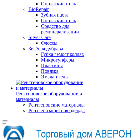
Ополаскиватель
BioRepair
Зубная паста
Ополаскиватель
Средство для
реминерализации
Silver Care
Флоссы
Зелёная дубрава
Губка гемост.коллаг.
Микротупферы
Пластины
Повязка
Эмалан гель
Рентгеновское оборудование и
материалы
Рентгеновские материалы
Рентгенозащитная одежда