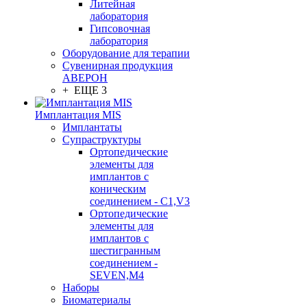
Литейная
лаборатория
Гипсовочная
лаборатория
Оборудование для терапии
Сувенирная продукция
АВЕРОН
+ ЕЩЕ 3
Имплантация MIS
Имплантаты
Супраструктуры
Ортопедические
элементы для
имплантов с
коническим
соединением - C1,V3
Ортопедические
элементы для
имплантов с
шестигранным
соединением -
SEVEN,M4
Наборы
Биоматериалы