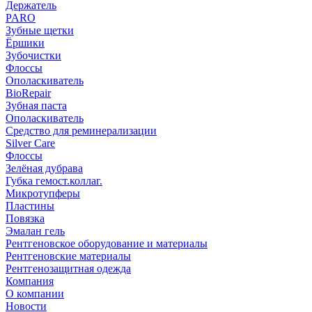
Держатель
PARO
Зубные щетки
Ёршики
Зубочистки
Флоссы
Ополаскиватель
BioRepair
Зубная паста
Ополаскиватель
Средство для реминерализации
Silver Care
Флоссы
Зелёная дубрава
Губка гемост.коллаг.
Микротупферы
Пластины
Повязка
Эмалан гель
Рентгеновское оборудование и материалы
Рентгеновские материалы
Рентгенозащитная одежда
Компания
О компании
Новости