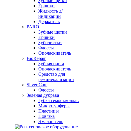
Зубные щетки
Ёршики
Жидкость д/
индикации
Держатель
PARO
Зубные щетки
Ёршики
Зубочистки
Флоссы
Ополаскиватель
BioRepair
Зубная паста
Ополаскиватель
Средство для
реминерализации
Silver Care
Флоссы
Зелёная дубрава
Губка гемост.коллаг.
Микротупферы
Пластины
Повязка
Эмалан гель