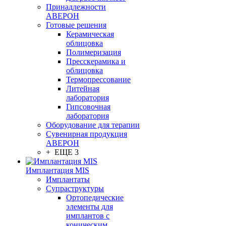
Принадлежности
АВЕРОН
Готовые решения
Керамическая
облицовка
Полимеризация
Пресскерамика и
облицовка
Термопрессование
Литейная
лаборатория
Гипсовочная
лаборатория
Оборудование для терапии
Сувенирная продукция
АВЕРОН
+ ЕЩЕ 3
Имплантация MIS
Имплантаты
Супраструктуры
Ортопедические
элементы для
имплантов с
коническим