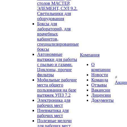
столов МАСТЕР,
ЭЛЕМЕНТ, СУЛ 9.2.
Светильники для
оборудования
Боксы для
лабораторий, для
врачебных
кабинетов,
специализированные
боксы
Автономные
Компания
вытяжки для работы
с пылью и газами.
О
Циклоны, прочие
компании
фильтры
Новости
Мобильные рабочие
Команда
Акци
места общего
Отзывы
пользования на базе
Вакансии
вытяжек УПЗ 7.2
Лицензии
Электроника для
Документы
рабочих мест
Пневматика для
рабочих мест
Полезные мелочи
для рабочих мест