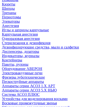
Кюреты
Шипцы
Трепаны
Периотомы
Элеваторы
Анестезия
Иглы и шприцы карпульные
Карпульная анестезия
Одноразовая анестезия
Стерилизация и дезинфекция
Дезинфицирующие средства, мыло и салфетки
Диспенсеры, дозаторы
Индикаторы, журналы
Контейнеры
Пакеты, рулоны
Оборудование АВЕРОН
Электровакуумные печи
Фрезеры зуботехнические
Пескоструйные аппараты
Аппараты серии АСОЗ 1.Х АРТ
Аппараты серии АСОЗ 5.Х НЬЮ
Система АСОЗ ПЛЮС
Устройства для моделирования восками
Восковые промежуточные звенья