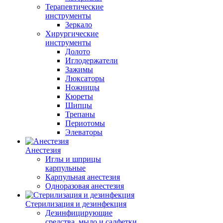
Терапевтические
инструменты
Зеркало
Хирургические
инструменты
Долото
Иглодержатели
Зажимы
Люксаторы
Ножницы
Кюреты
Шипцы
Трепаны
Периотомы
Элеваторы
Анестезия
Иглы и шприцы
карпульные
Карпульная анестезия
Одноразовая анестезия
Стерилизация и дезинфекция
Дезинфицирующие
средства, мыло и салфетки