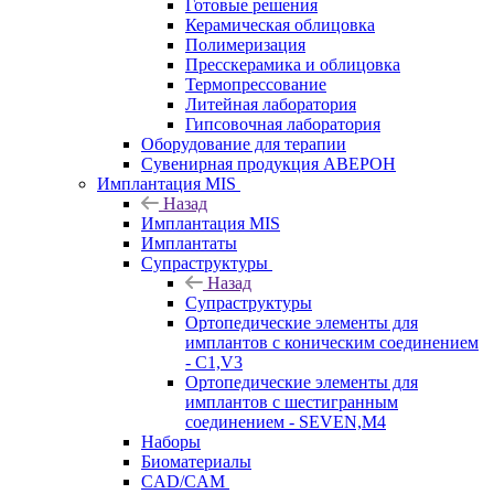
Готовые решения
Керамическая облицовка
Полимеризация
Пресскерамика и облицовка
Термопрессование
Литейная лаборатория
Гипсовочная лаборатория
Оборудование для терапии
Сувенирная продукция АВЕРОН
Имплантация MIS
Назад
Имплантация MIS
Имплантаты
Супраструктуры
Назад
Супраструктуры
Ортопедические элементы для
имплантов с коническим соединением
- C1,V3
Ортопедические элементы для
имплантов с шестигранным
соединением - SEVEN,M4
Наборы
Биоматериалы
CAD/CAM