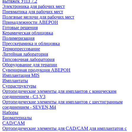
вытяжек УПЗ 7.2
Электроника для рабочих мест
Пневматика для рабочих мест
Полезные мелочи для рабочих мест
Принадлежности АВЕРОН
Готовые решения
Керамическая облицовка
Полимеризация
Пресскерамика и облицовка
Термопрессование
Литейная лаборатория
Гипсовочная лаборатория
Оборудование для терапии
Сувенирная продукция АВЕРОН
Имплантация MIS
Имплантаты
Супраструктуры
Ортопедические элементы для имплантов с коническим
соединением - C1,V3
Ортопедические элементы для имплантов с шестигранным
соединением - SEVEN,M4
Наборы
Биоматериалы
CAD/CAM
Ортопедические элементы для CAD/CAM для имплантатов с