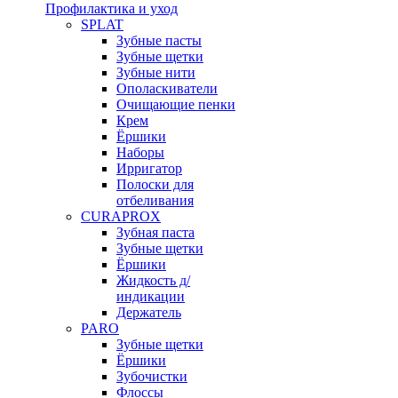
Профилактика и уход
SPLAT
Зубные пасты
Зубные щетки
Зубные нити
Ополаскиватели
Очищающие пенки
Крем
Ёршики
Наборы
Ирригатор
Полоски для
отбеливания
CURAPROX
Зубная паста
Зубные щетки
Ёршики
Жидкость д/
индикации
Держатель
PARO
Зубные щетки
Ёршики
Зубочистки
Флоссы