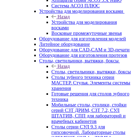
Аппараты серии АСОЗ 5.Х НЬЮ
Система АСОЗ ПЛЮС
Устройства для моделирования восками
Назад
Устройства для моделирования
восками
Восковые промежуточные звенья
Оборудование для изготовления моделей
Литейное оборудование
Оборудование для CAD-CAM и 3D-печати
Оборудование для изготовления протезов
Cтолы, светильники, вытяжки, боксы
Назад
Cтолы, светильники, вытяжки, боксы
Столы зубного техника серии
МАСТЕР. Стулья. Элементы системы
хранения
Готовые решения для столов зубного
техника
Мобильные столы, столики, стойки
серий СЗТ ДРИМ, СЗТ 7.2, СУЛ
ШТАТИВ, СПП для лабораторий и
врачебных кабинетов
Столы серии СУЛ 9.3 для
гипсовочной. Лабораторные столы