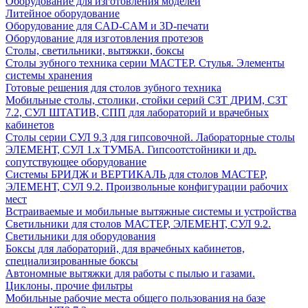
Оборудование для изготовления моделей
Литейное оборудование
Оборудование для CAD-CAM и 3D-печати
Оборудование для изготовления протезов
Cтолы, светильники, вытяжки, боксы
Столы зубного техника серии МАСТЕР. Стулья. Элементы
системы хранения
Готовые решения для столов зубного техника
Мобильные столы, столики, стойки серий СЗТ ДРИМ, СЗТ
7.2, СУЛ ШТАТИВ, СПП для лабораторий и врачебных
кабинетов
Столы серии СУЛ 9.3 для гипсовочной. Лабораторные столы
ЭЛЕМЕНТ, СУЛ 1.х ТУМБА. Гипсоотстойники и др.
сопутствующее оборудование
Системы БРИДЖ и ВЕРТИКАЛЬ для столов МАСТЕР,
ЭЛЕМЕНТ, СУЛ 9.2. Произвольные конфигурации рабочих
мест
Встраиваемые и мобильные вытяжные системы и устройства
Светильники для столов МАСТЕР, ЭЛЕМЕНТ, СУЛ 9.2.
Светильники для оборудования
Боксы для лабораторий, для врачебных кабинетов,
специализированные боксы
Автономные вытяжки для работы с пылью и газами.
Циклоны, прочие фильтры
Мобильные рабочие места общего пользования на базе