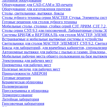
Литейное оборудование
Оборудование для CAD-CAM и 3D-печати
Оборудование для изготовления протезов
Cтолы, светильники, вытяжки, боксы
Столы зубного техника серии МАСТЕР. Стулья. Элементы сис
Готовые решения для столов зубного техника
Мобильные столы, столики, стойки серий СЗТ ДРИМ, СЗТ 7.2
Столы серии СУЛ 9.3 для гипсовочной. Лабораторные столы 
Системы БРИДЖ и ВЕРТИКАЛЬ для столов МАСТЕР, ЭЛЕМЕНТ,
Встраиваемые и мобильные вытяжные системы и устройства
Светильники для столов МАСТЕР, ЭЛЕМЕНТ, СУЛ 9.2. Светил
Боксы для лабораторий, для врачебных кабинетов, специализи
Автономные вытяжки для работы с пылью и газами. Циклоны,
Мобильные рабочие места общего пользования на базе вытяжек
Электроника для рабочих мест
Пневматика для рабочих мест
Полезные мелочи для рабочих мест
Принадлежности АВЕРОН
Готовые решения
Керамическая облицовка
Полимеризация
Пресскерамика и облицовка
Термопрессование
Литейная лаборатория
Гипсовочная лаборатория