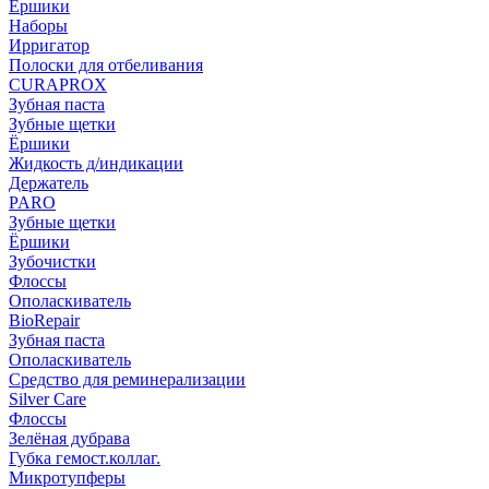
Ёршики
Наборы
Ирригатор
Полоски для отбеливания
CURAPROX
Зубная паста
Зубные щетки
Ёршики
Жидкость д/индикации
Держатель
PARO
Зубные щетки
Ёршики
Зубочистки
Флоссы
Ополаскиватель
BioRepair
Зубная паста
Ополаскиватель
Средство для реминерализации
Silver Care
Флоссы
Зелёная дубрава
Губка гемост.коллаг.
Микротупферы