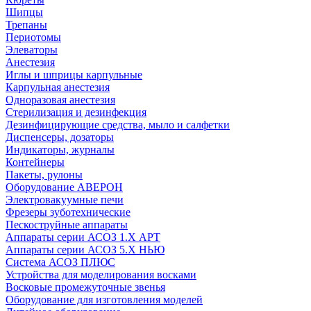
Шипцы
Трепаны
Периотомы
Элеваторы
Анестезия
Иглы и шприцы карпульные
Карпульная анестезия
Одноразовая анестезия
Стерилизация и дезинфекция
Дезинфицирующие средства, мыло и салфетки
Диспенсеры, дозаторы
Индикаторы, журналы
Контейнеры
Пакеты, рулоны
Оборудование АВЕРОН
Электровакуумные печи
Фрезеры зуботехнические
Пескоструйные аппараты
Аппараты серии АСОЗ 1.Х АРТ
Аппараты серии АСОЗ 5.Х НЬЮ
Система АСОЗ ПЛЮС
Устройства для моделирования восками
Восковые промежуточные звенья
Оборудование для изготовления моделей