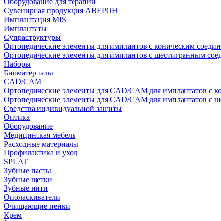
Оборудование для терапии
Сувенирная продукция АВЕРОН
Имплантация MIS
Имплантаты
Супраструктуры
Ортопедические элементы для имплантов с коническим соедин
Ортопедические элементы для имплантов с шестигранным со
Наборы
Биоматериалы
CAD/CAM
Ортопедические элементы для CAD/CAM для имплантатов с к
Ортопедические элементы для CAD/CAM для имплантатов с 
Средства индивидуальной защиты
Оптика
Оборудование
Медицинская мебель
Расходные материалы
Профилактика и уход
SPLAT
Зубные пасты
Зубные щетки
Зубные нити
Ополаскиватели
Очищающие пенки
Крем