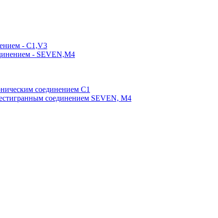
ением - C1,V3
единением - SEVEN,M4
оническим соединением С1
шестигранным соединением SEVEN, М4