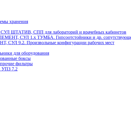
темы хранения
, СУЛ ШТАТИВ, СПП для лабораторий и врачебных кабинетов
ЭЛЕМЕНТ, СУЛ 1.х ТУМБА. Гипсоотстойники и др. сопутствующ
 СУЛ 9.2. Произвольные конфигурации рабочих мест
ьники для оборудования
рованные боксы
 прочие фильтры
 УПЗ 7.2