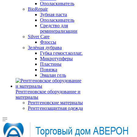
Ополаскиватель
BioRepair
Зубная паста
Ополаскиватель
Средство для
реминерализации
Silver Care
Флоссы
Зелёная дубрава
Губка гемост.коллаг.
Микротупферы
Пластины
Повязка
Эмалан гель
Рентгеновское оборудование и
материалы
Рентгеновские материалы
Рентгенозащитная одежда