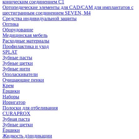
коническим соединением С1
Ортопедические элементы для CAD/CAM для имплантатов с
шестигранным соединением SEVEN, М4
Средства индивидуальной защиты
Оптика
Оборудование
Медицинская мебель
Расходные материалы
Профилактика и уход
SPLAT
Зубные пасты
Зубные щетки
Зубные нити
Ополаскиватели
Очищающие пенки
Крем
Ёршики
Наборы
Ирригатор
Полоски для отбеливания
CURAPROX
Зубная паста
Зубные щетки
Ёршики
Жидкость д/индикации