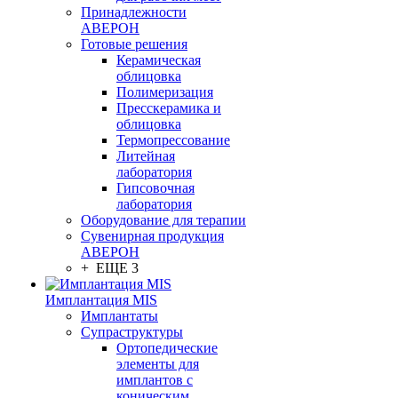
Принадлежности
АВЕРОН
Готовые решения
Керамическая
облицовка
Полимеризация
Пресскерамика и
облицовка
Термопрессование
Литейная
лаборатория
Гипсовочная
лаборатория
Оборудование для терапии
Сувенирная продукция
АВЕРОН
+ ЕЩЕ 3
Имплантация MIS
Имплантаты
Супраструктуры
Ортопедические
элементы для
имплантов с
коническим