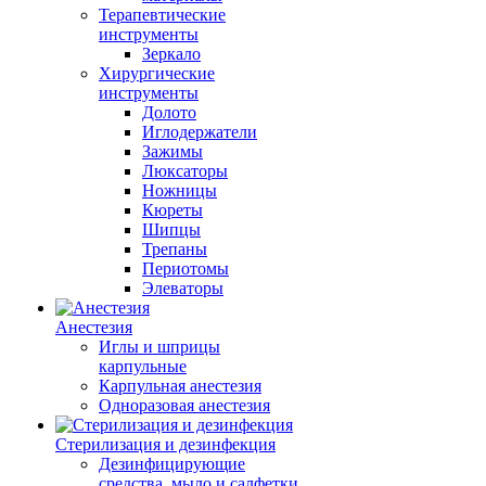
Терапевтические
инструменты
Зеркало
Хирургические
инструменты
Долото
Иглодержатели
Зажимы
Люксаторы
Ножницы
Кюреты
Шипцы
Трепаны
Периотомы
Элеваторы
Анестезия
Иглы и шприцы
карпульные
Карпульная анестезия
Одноразовая анестезия
Стерилизация и дезинфекция
Дезинфицирующие
средства, мыло и салфетки