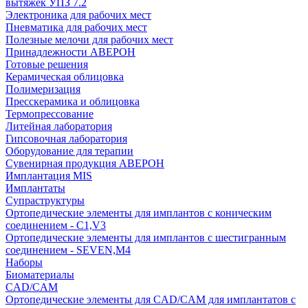
вытяжек УПЗ 7.2
Электроника для рабочих мест
Пневматика для рабочих мест
Полезные мелочи для рабочих мест
Принадлежности АВЕРОН
Готовые решения
Керамическая облицовка
Полимеризация
Пресскерамика и облицовка
Термопрессование
Литейная лаборатория
Гипсовочная лаборатория
Оборудование для терапии
Сувенирная продукция АВЕРОН
Имплантация MIS
Имплантаты
Супраструктуры
Ортопедические элементы для имплантов с коническим
соединением - C1,V3
Ортопедические элементы для имплантов с шестигранным
соединением - SEVEN,M4
Наборы
Биоматериалы
CAD/CAM
Ортопедические элементы для CAD/CAM для имплантатов с