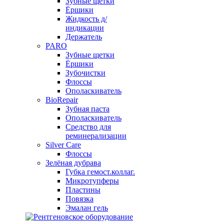
Зубные щетки
Ёршики
Жидкость д/
индикации
Держатель
PARO
Зубные щетки
Ёршики
Зубочистки
Флоссы
Ополаскиватель
BioRepair
Зубная паста
Ополаскиватель
Средство для
реминерализации
Silver Care
Флоссы
Зелёная дубрава
Губка гемост.коллаг.
Микротупферы
Пластины
Повязка
Эмалан гель