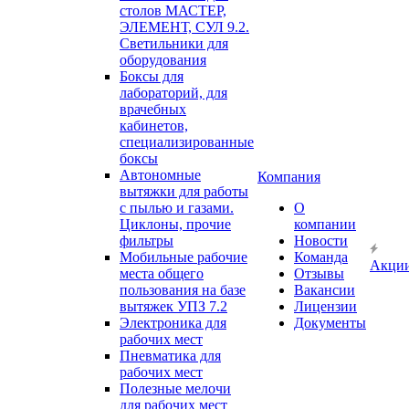
столов МАСТЕР,
ЭЛЕМЕНТ, СУЛ 9.2.
Светильники для
оборудования
Боксы для
лабораторий, для
врачебных
кабинетов,
специализированные
боксы
Автономные
Компания
вытяжки для работы
с пылью и газами.
О
Циклоны, прочие
компании
фильтры
Новости
Мобильные рабочие
Команда
Акци
места общего
Отзывы
пользования на базе
Вакансии
вытяжек УПЗ 7.2
Лицензии
Электроника для
Документы
рабочих мест
Пневматика для
рабочих мест
Полезные мелочи
для рабочих мест