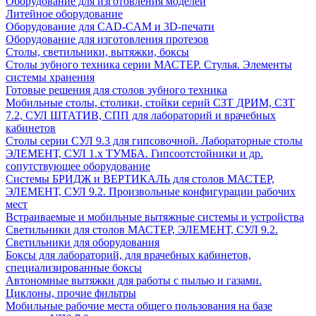
Оборудование для изготовления моделей
Литейное оборудование
Оборудование для CAD-CAM и 3D-печати
Оборудование для изготовления протезов
Cтолы, светильники, вытяжки, боксы
Столы зубного техника серии МАСТЕР. Стулья. Элементы
системы хранения
Готовые решения для столов зубного техника
Мобильные столы, столики, стойки серий СЗТ ДРИМ, СЗТ
7.2, СУЛ ШТАТИВ, СПП для лабораторий и врачебных
кабинетов
Столы серии СУЛ 9.3 для гипсовочной. Лабораторные столы
ЭЛЕМЕНТ, СУЛ 1.х ТУМБА. Гипсоотстойники и др.
сопутствующее оборудование
Системы БРИДЖ и ВЕРТИКАЛЬ для столов МАСТЕР,
ЭЛЕМЕНТ, СУЛ 9.2. Произвольные конфигурации рабочих
мест
Встраиваемые и мобильные вытяжные системы и устройства
Светильники для столов МАСТЕР, ЭЛЕМЕНТ, СУЛ 9.2.
Светильники для оборудования
Боксы для лабораторий, для врачебных кабинетов,
специализированные боксы
Автономные вытяжки для работы с пылью и газами.
Циклоны, прочие фильтры
Мобильные рабочие места общего пользования на базе