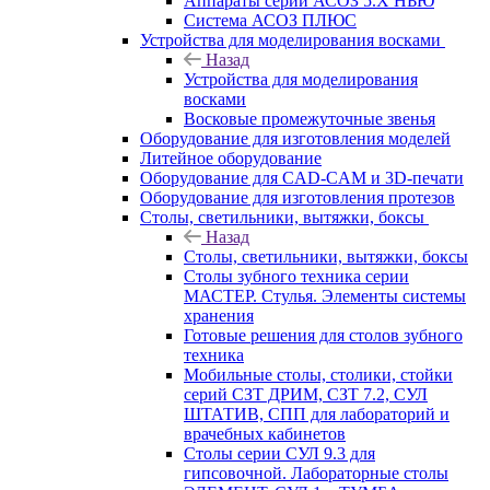
Аппараты серии АСОЗ 5.Х НЬЮ
Система АСОЗ ПЛЮС
Устройства для моделирования восками
Назад
Устройства для моделирования
восками
Восковые промежуточные звенья
Оборудование для изготовления моделей
Литейное оборудование
Оборудование для CAD-CAM и 3D-печати
Оборудование для изготовления протезов
Cтолы, светильники, вытяжки, боксы
Назад
Cтолы, светильники, вытяжки, боксы
Столы зубного техника серии
МАСТЕР. Стулья. Элементы системы
хранения
Готовые решения для столов зубного
техника
Мобильные столы, столики, стойки
серий СЗТ ДРИМ, СЗТ 7.2, СУЛ
ШТАТИВ, СПП для лабораторий и
врачебных кабинетов
Столы серии СУЛ 9.3 для
гипсовочной. Лабораторные столы