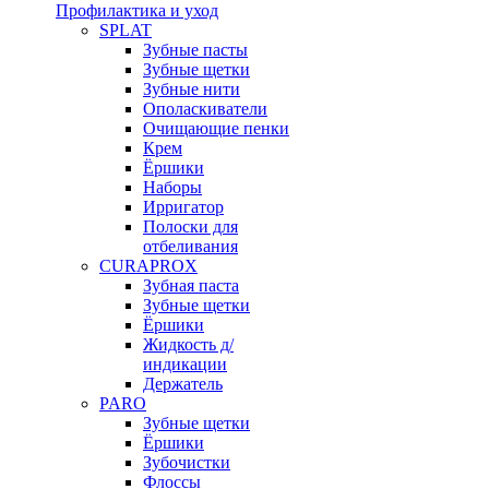
Профилактика и уход
SPLAT
Зубные пасты
Зубные щетки
Зубные нити
Ополаскиватели
Очищающие пенки
Крем
Ёршики
Наборы
Ирригатор
Полоски для
отбеливания
CURAPROX
Зубная паста
Зубные щетки
Ёршики
Жидкость д/
индикации
Держатель
PARO
Зубные щетки
Ёршики
Зубочистки
Флоссы