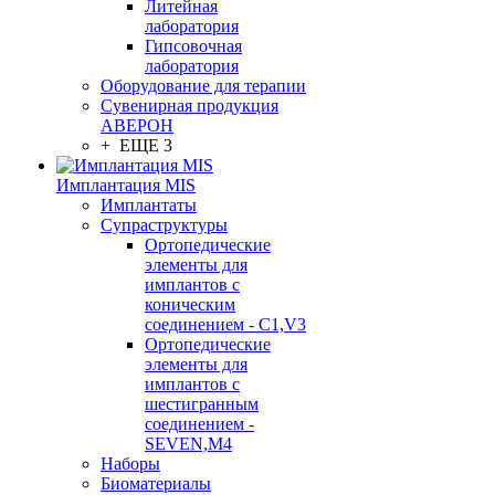
Литейная
лаборатория
Гипсовочная
лаборатория
Оборудование для терапии
Сувенирная продукция
АВЕРОН
+ ЕЩЕ 3
Имплантация MIS
Имплантаты
Супраструктуры
Ортопедические
элементы для
имплантов с
коническим
соединением - C1,V3
Ортопедические
элементы для
имплантов с
шестигранным
соединением -
SEVEN,M4
Наборы
Биоматериалы