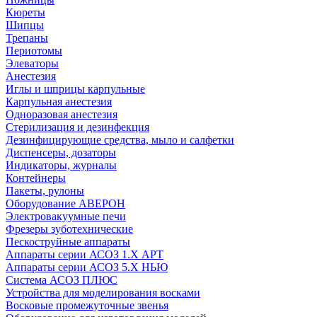
Кюреты
Шипцы
Трепаны
Периотомы
Элеваторы
Анестезия
Иглы и шприцы карпульные
Карпульная анестезия
Одноразовая анестезия
Стерилизация и дезинфекция
Дезинфицирующие средства, мыло и салфетки
Диспенсеры, дозаторы
Индикаторы, журналы
Контейнеры
Пакеты, рулоны
Оборудование АВЕРОН
Электровакуумные печи
Фрезеры зуботехнические
Пескоструйные аппараты
Аппараты серии АСОЗ 1.Х АРТ
Аппараты серии АСОЗ 5.Х НЬЮ
Система АСОЗ ПЛЮС
Устройства для моделирования восками
Восковые промежуточные звенья