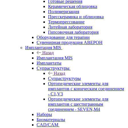
Готовые решения
Керамическая облицовка
Полимеризация
Пресскерамика и облицовка
Термопрессование
Литейная лаборатория
Гипсовочная лаборатория
Оборудование для терапии
Сувенирная продукция АВЕРОН
Имплантация MIS
Назад
Имплантация MIS
Имплантаты
Супраструктуры
Назад
Супраструктуры
Ортопедические элементы для
имплантов с коническим соединением
- C1,V3
Ортопедические элементы для
имплантов с шестигранным
соединением - SEVEN,M4
Наборы
Биоматериалы
CAD/CAM