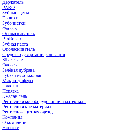
Держатель
PARO
Зубные щетки
Ёршики
Зубочистки
Флоссы
Ополаскиватель
BioRepair
Зубная паста
Ополаскиватель
Средство для реминерализации
Silver Care
Флоссы
Зелёная дубрава
Губка гемост.коллаг.
Микротупферы
Пластины
Повязка
Эмалан гель
Рентгеновское оборудование и материалы
Рентгеновские материалы
Рентгенозащитная одежда
Компания
О компании
Новости