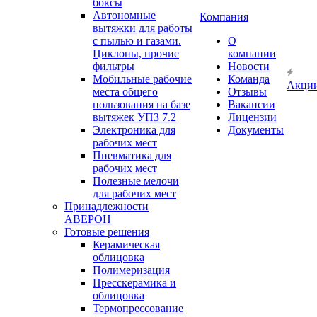
боксы
Автономные
Компания
вытяжки для работы
с пылью и газами.
О
Циклоны, прочие
компании
фильтры
Новости
Мобильные рабочие
Команда
Акци
места общего
Отзывы
пользования на базе
Вакансии
вытяжек УПЗ 7.2
Лицензии
Электроника для
Документы
рабочих мест
Пневматика для
рабочих мест
Полезные мелочи
для рабочих мест
Принадлежности
АВЕРОН
Готовые решения
Керамическая
облицовка
Полимеризация
Пресскерамика и
облицовка
Термопрессование