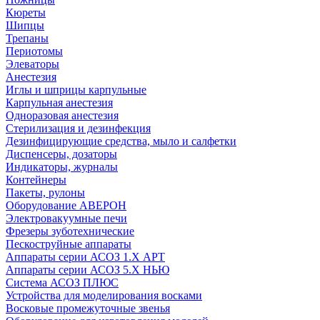
Кюреты
Шипцы
Трепаны
Периотомы
Элеваторы
Анестезия
Иглы и шприцы карпульные
Карпульная анестезия
Одноразовая анестезия
Стерилизация и дезинфекция
Дезинфицирующие средства, мыло и салфетки
Диспенсеры, дозаторы
Индикаторы, журналы
Контейнеры
Пакеты, рулоны
Оборудование АВЕРОН
Электровакуумные печи
Фрезеры зуботехнические
Пескоструйные аппараты
Аппараты серии АСОЗ 1.Х АРТ
Аппараты серии АСОЗ 5.Х НЬЮ
Система АСОЗ ПЛЮС
Устройства для моделирования восками
Восковые промежуточные звенья