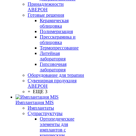
Принадлежности
АВЕРОН
Готовые решения
Керамическая
облицовка
Полимеризация
Пресскерамика и
облицовка
Термопрессование
Литейная
лаборатория
Гипсовочная
лаборатория
Оборудование для терапии
Сувенирная продукция
АВЕРОН
+ ЕЩЕ 3
Имплантация MIS
Имплантаты
Супраструктуры
Ортопедические
элементы для
имплантов с
коническим