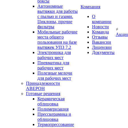
боксы
Автономные
Компания
вытяжки для работы
с пылью и газами.
О
Циклоны, прочие
компании
фильтры
Новости
Мобильные рабочие
Команда
Акци
места общего
Отзывы
пользования на базе
Вакансии
вытяжек УПЗ 7.2
Лицензии
Электроника для
Документы
рабочих мест
Пневматика для
рабочих мест
Полезные мелочи
для рабочих мест
Принадлежности
АВЕРОН
Готовые решения
Керамическая
облицовка
Полимеризация
Пресскерамика и
облицовка
Термопрессование