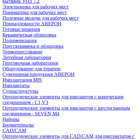
вытяжек УПЗ 7.2
Электроника для рабочих мест
Пневматика для рабочих мест
Полезные мелочи для рабочих мест
Принадлежности АВЕРОН
Готовые решения
Керамическая облицовка
Полимеризация
Пресскерамика и облицовка
Термопрессование
Литейная лаборатория
Гипсовочная лаборатория
Оборудование для терапии
Сувенирная продукция АВЕРОН
Имплантация MIS
Имплантаты
Супраструктуры
Ортопедические элементы для имплантов с коническим
соединением - C1,V3
Ортопедические элементы для имплантов с шестигранным
соединением - SEVEN,M4
Наборы
Биоматериалы
CAD/CAM
Ортопедические элементы для CAD/CAM для имплантатов с