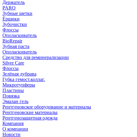
Держатель
PARO
Зубные щетки
Ёршики
Зубочистки
Флоссы
Ополаскиватель
BioRepair
Зубная паста
Ополаскиватель
Средство для реминерализации
Silver Care
Флоссы
Зелёная дубрава
Губка гемост.коллаг.
Микротупферы
Пластины
Повязка
Эмалан гель
Рентгеновское оборудование и материалы
Рентгеновские материалы
Рентгенозащитная одежда
Компания
О компании
Новости