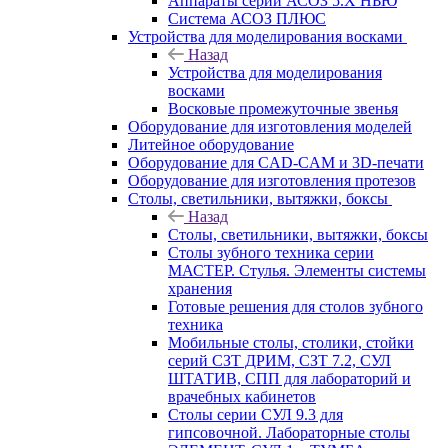
Аппараты серии АСОЗ 5.Х НЬЮ
Система АСОЗ ПЛЮС
Устройства для моделирования восками
Назад
Устройства для моделирования
восками
Восковые промежуточные звенья
Оборудование для изготовления моделей
Литейное оборудование
Оборудование для CAD-CAM и 3D-печати
Оборудование для изготовления протезов
Cтолы, светильники, вытяжки, боксы
Назад
Cтолы, светильники, вытяжки, боксы
Столы зубного техника серии
МАСТЕР. Стулья. Элементы системы
хранения
Готовые решения для столов зубного
техника
Мобильные столы, столики, стойки
серий СЗТ ДРИМ, СЗТ 7.2, СУЛ
ШТАТИВ, СПП для лабораторий и
врачебных кабинетов
Столы серии СУЛ 9.3 для
гипсовочной. Лабораторные столы