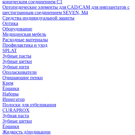
коническим соединением С1
Ортопедические элементы для CAD/CAM для имплантатов с
шестигранным соединением SEVEN, М4
Средства индивидуальной защиты
Оптика
Оборудование
Медицинская мебель
Расходные материалы
Профилактика и уход
SPLAT
Зубные пасты
Зубные щетки
Зубные нити
Ополаскиватели
Очищающие пенки
Крем
Ёршики
Наборы
Ирригатор
Полоски для отбеливания
CURAPROX
Зубная паста
Зубные щетки
Ёршики
Жидкость д/индикации