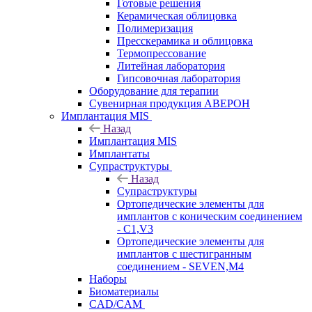
Готовые решения
Керамическая облицовка
Полимеризация
Пресскерамика и облицовка
Термопрессование
Литейная лаборатория
Гипсовочная лаборатория
Оборудование для терапии
Сувенирная продукция АВЕРОН
Имплантация MIS
Назад
Имплантация MIS
Имплантаты
Супраструктуры
Назад
Супраструктуры
Ортопедические элементы для
имплантов с коническим соединением
- C1,V3
Ортопедические элементы для
имплантов с шестигранным
соединением - SEVEN,M4
Наборы
Биоматериалы
CAD/CAM