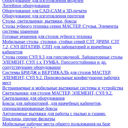
Оборудование для изготовления моделей
Литейное оборудование
Оборудование для CAD-CAM и 3D-печати
Оборудование для изготовления протезов
Cтолы, светильники, вытяжки, боксы
Столы зубного техника серии МАСТЕР. Стулья. Элементы
системы хранения
Готовые решения для столов зубного техника
Мобильные столы, столики, стойки серий СЗТ ДРИМ, СЗТ
7.2, СУЛ ШТАТИВ, СПП для лабораторий и врачебных
кабинетов
Столы серии СУЛ 9.3 для гипсовочной. Лабораторные столы
ЭЛЕМЕНТ, СУЛ 1.х ТУМБА. Гипсоотстойники и др.
сопутствующее оборудование
Системы БРИДЖ и ВЕРТИКАЛЬ для столов МАСТЕР,
ЭЛЕМЕНТ, СУЛ 9.2. Произвольные конфигурации рабочих
мест
Встраиваемые и мобильные вытяжные системы и устройства
Светильники для столов МАСТЕР, ЭЛЕМЕНТ, СУЛ 9.2.
Светильники для оборудования
Боксы для лабораторий, для врачебных кабинетов,
специализированные боксы
Автономные вытяжки для работы с пылью и газами.
Циклоны, прочие фильтры
Мобильные рабочие места общего пользования на базе