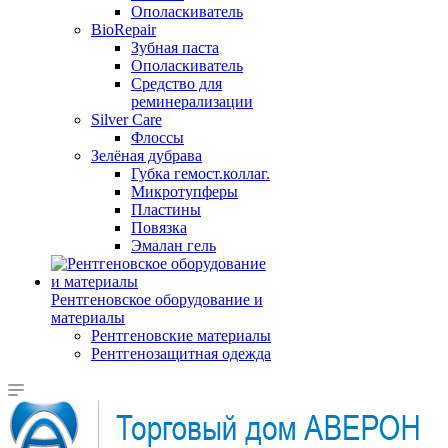
Ополаскиватель
BioRepair
Зубная паста
Ополаскиватель
Средство для
реминерализации
Silver Care
Флоссы
Зелёная дубрава
Губка гемост.коллаг.
Микротупферы
Пластины
Повязка
Эмалан гель
Рентгеновское оборудование и
материалы
Рентгеновские материалы
Рентгенозащитная одежда