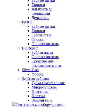
Зубные щетки
Ёршики
Жидкость д/
индикации
Держатель
PARO
Зубные щетки
Ёршики
Зубочистки
Флоссы
Ополаскиватель
BioRepair
Зубная паста
Ополаскиватель
Средство для
реминерализации
Silver Care
Флоссы
Зелёная дубрава
Губка гемост.коллаг.
Микротупферы
Пластины
Повязка
Эмалан гель