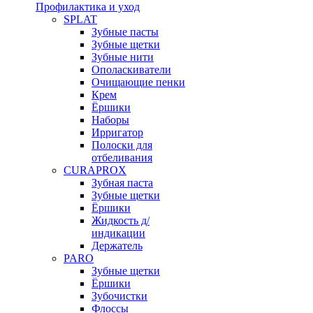
Профилактика и уход
SPLAT
Зубные пасты
Зубные щетки
Зубные нити
Ополаскиватели
Очищающие пенки
Крем
Ёршики
Наборы
Ирригатор
Полоски для
отбеливания
CURAPROX
Зубная паста
Зубные щетки
Ёршики
Жидкость д/
индикации
Держатель
PARO
Зубные щетки
Ёршики
Зубочистки
Флоссы