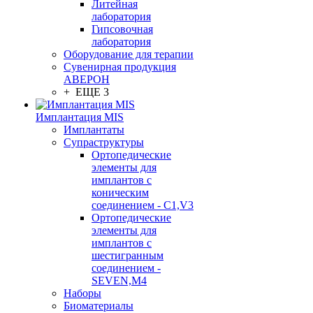
Литейная
лаборатория
Гипсовочная
лаборатория
Оборудование для терапии
Сувенирная продукция
АВЕРОН
+ ЕЩЕ 3
Имплантация MIS
Имплантаты
Супраструктуры
Ортопедические
элементы для
имплантов с
коническим
соединением - C1,V3
Ортопедические
элементы для
имплантов с
шестигранным
соединением -
SEVEN,M4
Наборы
Биоматериалы