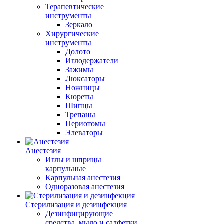
Терапевтические
инструменты
Зеркало
Хирургические
инструменты
Долото
Иглодержатели
Зажимы
Люксаторы
Ножницы
Кюреты
Шипцы
Трепаны
Периотомы
Элеваторы
Анестезия
Иглы и шприцы
карпульные
Карпульная анестезия
Одноразовая анестезия
Стерилизация и дезинфекция
Дезинфицирующие
средства, мыло и салфетки