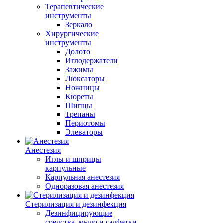
Терапевтические
инструменты
Зеркало
Хирургические
инструменты
Долото
Иглодержатели
Зажимы
Люксаторы
Ножницы
Кюреты
Шипцы
Трепаны
Периотомы
Элеваторы
Анестезия
Иглы и шприцы
карпульные
Карпульная анестезия
Одноразовая анестезия
Стерилизация и дезинфекция
Дезинфицирующие
средства, мыло и салфетки