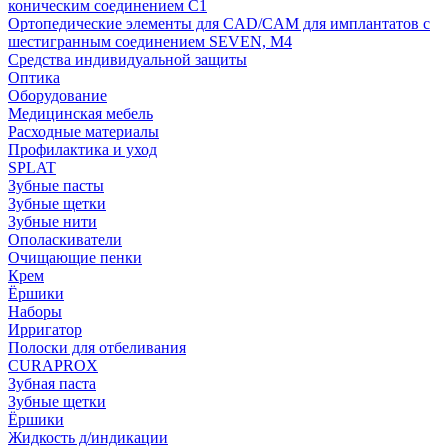
коническим соединением С1
Ортопедические элементы для CAD/CAM для имплантатов с
шестигранным соединением SEVEN, М4
Средства индивидуальной защиты
Оптика
Оборудование
Медицинская мебель
Расходные материалы
Профилактика и уход
SPLAT
Зубные пасты
Зубные щетки
Зубные нити
Ополаскиватели
Очищающие пенки
Крем
Ёршики
Наборы
Ирригатор
Полоски для отбеливания
CURAPROX
Зубная паста
Зубные щетки
Ёршики
Жидкость д/индикации