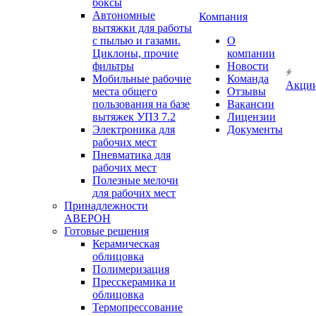
боксы
Автономные
Компания
вытяжки для работы
с пылью и газами.
О
Циклоны, прочие
компании
фильтры
Новости
Мобильные рабочие
Команда
Акци
места общего
Отзывы
пользования на базе
Вакансии
вытяжек УПЗ 7.2
Лицензии
Электроника для
Документы
рабочих мест
Пневматика для
рабочих мест
Полезные мелочи
для рабочих мест
Принадлежности
АВЕРОН
Готовые решения
Керамическая
облицовка
Полимеризация
Пресскерамика и
облицовка
Термопрессование