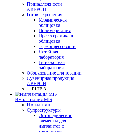
Принадлежности
АВЕРОН
Готовые решения
Керамическая
облицовка
Полимеризация
Пресскерамика и
облицовка
Термопрессование
Литейная
лаборатория
Гипсовочная
лаборатория
Оборудование для терапии
Сувенирная продукция
АВЕРОН
+ ЕЩЕ 3
Имплантация MIS
Имплантаты
Супраструктуры
Ортопедические
элементы для
имплантов с
коническим