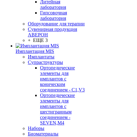
Литейная
лаборатория
Гипсовочная
лаборатория
Оборудование для терапии
Сувенирная продукция
АВЕРОН
+ ЕЩЕ 3
Имплантация MIS
Имплантаты
Супраструктуры
Ортопедические
элементы для
имплантов с
коническим
соединением - C1,V3
Ортопедические
элементы для
имплантов с
шестигранным
соединением -
SEVEN,M4
Наборы
Биоматериалы