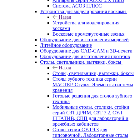
Аппараты серии АСОЗ 5.Х НЬЮ
Система АСОЗ ПЛЮС
Устройства для моделирования восками
Назад
Устройства для моделирования
восками
Восковые промежуточные звенья
Оборудование для изготовления моделей
Литейное оборудование
Оборудование для CAD-CAM и 3D-печати
Оборудование для изготовления протезов
Cтолы, светильники, вытяжки, боксы
Назад
Cтолы, светильники, вытяжки, боксы
Столы зубного техника серии
МАСТЕР. Стулья. Элементы системы
хранения
Готовые решения для столов зубного
техника
Мобильные столы, столики, стойки
серий СЗТ ДРИМ, СЗТ 7.2, СУЛ
ШТАТИВ, СПП для лабораторий и
врачебных кабинетов
Столы серии СУЛ 9.3 для
гипсовочной. Лабораторные столы