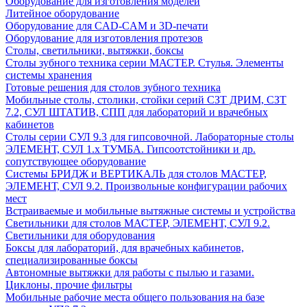
Оборудование для изготовления моделей
Литейное оборудование
Оборудование для CAD-CAM и 3D-печати
Оборудование для изготовления протезов
Cтолы, светильники, вытяжки, боксы
Столы зубного техника серии МАСТЕР. Стулья. Элементы
системы хранения
Готовые решения для столов зубного техника
Мобильные столы, столики, стойки серий СЗТ ДРИМ, СЗТ
7.2, СУЛ ШТАТИВ, СПП для лабораторий и врачебных
кабинетов
Столы серии СУЛ 9.3 для гипсовочной. Лабораторные столы
ЭЛЕМЕНТ, СУЛ 1.х ТУМБА. Гипсоотстойники и др.
сопутствующее оборудование
Системы БРИДЖ и ВЕРТИКАЛЬ для столов МАСТЕР,
ЭЛЕМЕНТ, СУЛ 9.2. Произвольные конфигурации рабочих
мест
Встраиваемые и мобильные вытяжные системы и устройства
Светильники для столов МАСТЕР, ЭЛЕМЕНТ, СУЛ 9.2.
Светильники для оборудования
Боксы для лабораторий, для врачебных кабинетов,
специализированные боксы
Автономные вытяжки для работы с пылью и газами.
Циклоны, прочие фильтры
Мобильные рабочие места общего пользования на базе