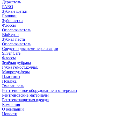
Держатель
PARO
Зубные щетки
Ёршики
Зубочистки
Флоссы
Ополаскиватель
BioRepair
Зубная паста
Ополаскиватель
Средство для реминерализации
Silver Care
Флоссы
Зелёная дубрава
Губка гемост.коллаг.
Микротупферы
Пластины
Повязка
Эмалан гель
Рентгеновское оборудование и материалы
Рентгеновские материалы
Рентгенозащитная одежда
Компания
О компании
Новости