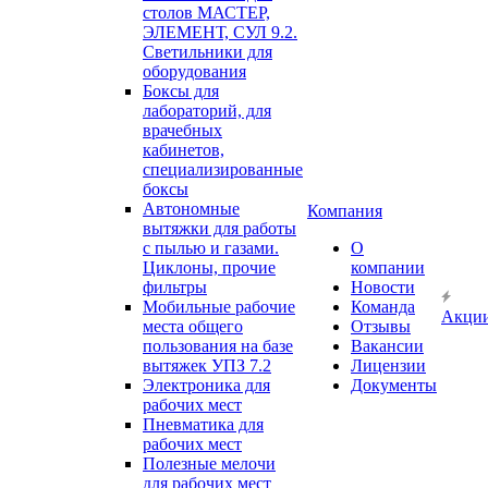
столов МАСТЕР,
ЭЛЕМЕНТ, СУЛ 9.2.
Светильники для
оборудования
Боксы для
лабораторий, для
врачебных
кабинетов,
специализированные
боксы
Автономные
Компания
вытяжки для работы
с пылью и газами.
О
Циклоны, прочие
компании
фильтры
Новости
Мобильные рабочие
Команда
Акци
места общего
Отзывы
пользования на базе
Вакансии
вытяжек УПЗ 7.2
Лицензии
Электроника для
Документы
рабочих мест
Пневматика для
рабочих мест
Полезные мелочи
для рабочих мест