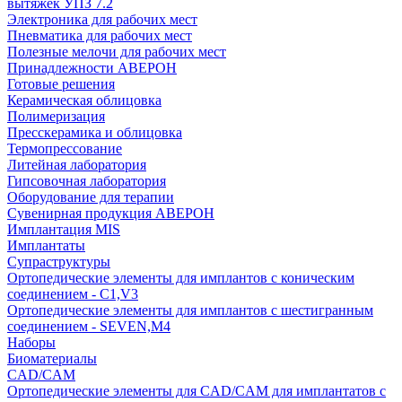
вытяжек УПЗ 7.2
Электроника для рабочих мест
Пневматика для рабочих мест
Полезные мелочи для рабочих мест
Принадлежности АВЕРОН
Готовые решения
Керамическая облицовка
Полимеризация
Пресскерамика и облицовка
Термопрессование
Литейная лаборатория
Гипсовочная лаборатория
Оборудование для терапии
Сувенирная продукция АВЕРОН
Имплантация MIS
Имплантаты
Супраструктуры
Ортопедические элементы для имплантов с коническим
соединением - C1,V3
Ортопедические элементы для имплантов с шестигранным
соединением - SEVEN,M4
Наборы
Биоматериалы
CAD/CAM
Ортопедические элементы для CAD/CAM для имплантатов с