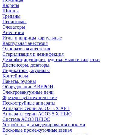
Кюреты
Шипцы
Трепаны
Периотомы
Элеваторы
Анестезия
Иглы и шприцы карпульные
Карпульная анестезия
Одноразовая анестезия
Стерилизация и дезинфекция
Дезинфицирующие средства, мыло и салфетки
Диспенсеры, дозаторы
Индикаторы, журналы
Контейнеры
Пакеты, рулоны
Оборудование АВЕРОН
Электровакуумные печи
Фрезеры зуботехнические
Пескоструйные аппараты
Аппараты серии АСОЗ 1.Х АРТ
Аппараты серии АСОЗ 5.Х НЬЮ
Система АСОЗ ПЛЮС
Устройства для моделирования восками
Восковые промежуточные звенья