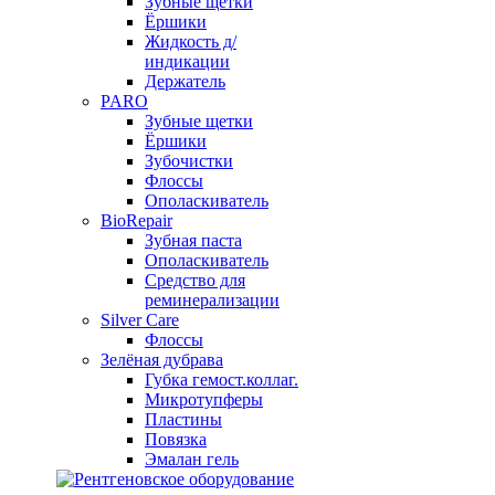
Зубные щетки
Ёршики
Жидкость д/
индикации
Держатель
PARO
Зубные щетки
Ёршики
Зубочистки
Флоссы
Ополаскиватель
BioRepair
Зубная паста
Ополаскиватель
Средство для
реминерализации
Silver Care
Флоссы
Зелёная дубрава
Губка гемост.коллаг.
Микротупферы
Пластины
Повязка
Эмалан гель