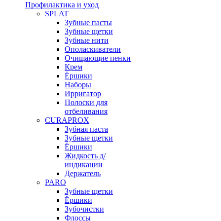
Профилактика и уход
SPLAT
Зубные пасты
Зубные щетки
Зубные нити
Ополаскиватели
Очищающие пенки
Крем
Ёршики
Наборы
Ирригатор
Полоски для
отбеливания
CURAPROX
Зубная паста
Зубные щетки
Ёршики
Жидкость д/
индикации
Держатель
PARO
Зубные щетки
Ёршики
Зубочистки
Флоссы