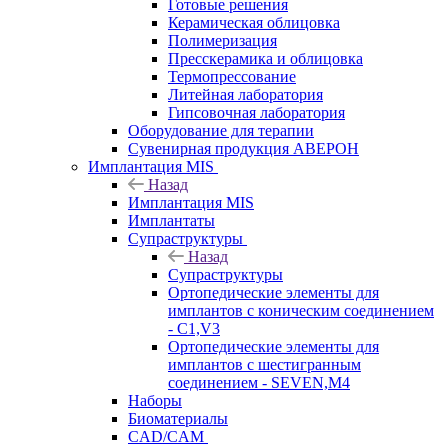
Готовые решения
Керамическая облицовка
Полимеризация
Пресскерамика и облицовка
Термопрессование
Литейная лаборатория
Гипсовочная лаборатория
Оборудование для терапии
Сувенирная продукция АВЕРОН
Имплантация MIS
Назад
Имплантация MIS
Имплантаты
Супраструктуры
Назад
Супраструктуры
Ортопедические элементы для
имплантов с коническим соединением
- C1,V3
Ортопедические элементы для
имплантов с шестигранным
соединением - SEVEN,M4
Наборы
Биоматериалы
CAD/CAM