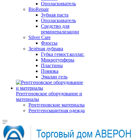
Ополаскиватель
BioRepair
Зубная паста
Ополаскиватель
Средство для
реминерализации
Silver Care
Флоссы
Зелёная дубрава
Губка гемост.коллаг.
Микротупферы
Пластины
Повязка
Эмалан гель
Рентгеновское оборудование и
материалы
Рентгеновские материалы
Рентгенозащитная одежда