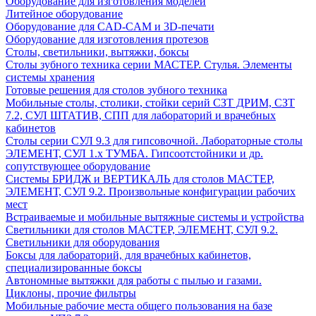
Оборудование для изготовления моделей
Литейное оборудование
Оборудование для CAD-CAM и 3D-печати
Оборудование для изготовления протезов
Cтолы, светильники, вытяжки, боксы
Столы зубного техника серии МАСТЕР. Стулья. Элементы
системы хранения
Готовые решения для столов зубного техника
Мобильные столы, столики, стойки серий СЗТ ДРИМ, СЗТ
7.2, СУЛ ШТАТИВ, СПП для лабораторий и врачебных
кабинетов
Столы серии СУЛ 9.3 для гипсовочной. Лабораторные столы
ЭЛЕМЕНТ, СУЛ 1.х ТУМБА. Гипсоотстойники и др.
сопутствующее оборудование
Системы БРИДЖ и ВЕРТИКАЛЬ для столов МАСТЕР,
ЭЛЕМЕНТ, СУЛ 9.2. Произвольные конфигурации рабочих
мест
Встраиваемые и мобильные вытяжные системы и устройства
Светильники для столов МАСТЕР, ЭЛЕМЕНТ, СУЛ 9.2.
Светильники для оборудования
Боксы для лабораторий, для врачебных кабинетов,
специализированные боксы
Автономные вытяжки для работы с пылью и газами.
Циклоны, прочие фильтры
Мобильные рабочие места общего пользования на базе