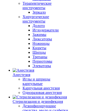
Терапевтические
инструменты
Зеркало
Хирургические
инструменты
Долото
Иглодержатели
Зажимы
Люксаторы
Ножницы
Кюреты
Шипцы
Трепаны
Периотомы
Элеваторы
Анестезия
Иглы и шприцы
карпульные
Карпульная анестезия
Одноразовая анестезия
Стерилизация и дезинфекция
Дезинфицирующие
средства, мыло и салфетки