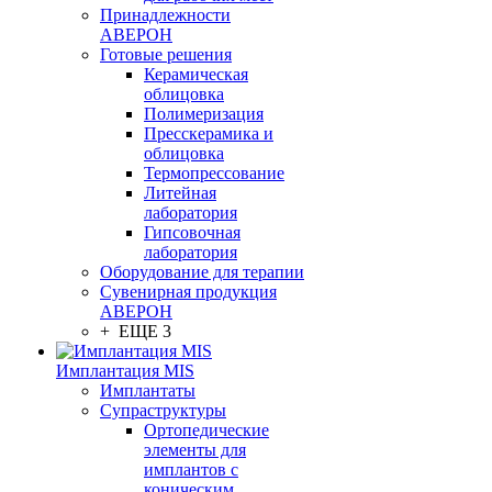
Принадлежности
АВЕРОН
Готовые решения
Керамическая
облицовка
Полимеризация
Пресскерамика и
облицовка
Термопрессование
Литейная
лаборатория
Гипсовочная
лаборатория
Оборудование для терапии
Сувенирная продукция
АВЕРОН
+ ЕЩЕ 3
Имплантация MIS
Имплантаты
Супраструктуры
Ортопедические
элементы для
имплантов с
коническим