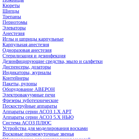
Кюреты
Шипцы
Трепаны
Периотомы
Элеваторы
Анестезия
Иглы и шприцы карпульные
Карпульная анестезия
Одноразовая анестезия
Стерилизация и дезинфекция
Дезинфицирующие средства, мыло и салфетки
Диспенсеры, дозаторы
Индикаторы, журналы
Контейнеры
Пакеты, рулоны
Оборудование АВЕРОН
Электровакуумные печи
Фрезеры зуботехнические
Пескоструйные аппараты
Аппараты серии АСОЗ 1.Х АРТ
Аппараты серии АСОЗ 5.Х НЬЮ
Система АСОЗ ПЛЮС
Устройства для моделирования восками
Восковые промежуточные звенья