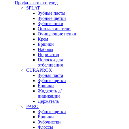
Профилактика и уход
SPLAT
Зубные пасты
Зубные щетки
Зубные нити
Ополаскиватели
Очищающие пенки
Крем
Ёршики
Наборы
Ирригатор
Полоски для
отбеливания
CURAPROX
Зубная паста
Зубные щетки
Ёршики
Жидкость д/
индикации
Держатель
PARO
Зубные щетки
Ёршики
Зубочистки
Флоссы