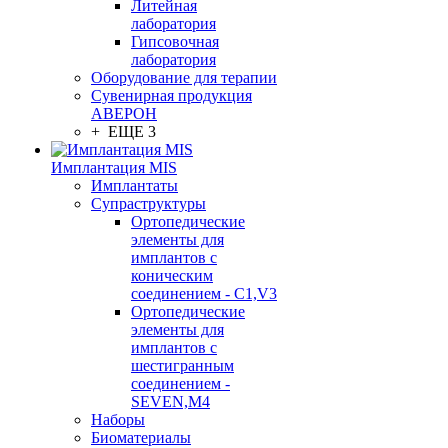
Литейная
лаборатория
Гипсовочная
лаборатория
Оборудование для терапии
Сувенирная продукция
АВЕРОН
+ ЕЩЕ 3
Имплантация MIS
Имплантаты
Супраструктуры
Ортопедические
элементы для
имплантов с
коническим
соединением - C1,V3
Ортопедические
элементы для
имплантов с
шестигранным
соединением -
SEVEN,M4
Наборы
Биоматериалы