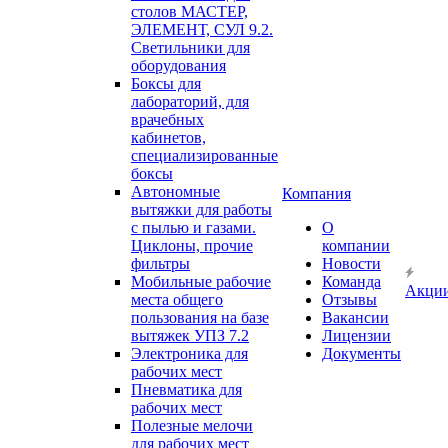
столов МАСТЕР,
ЭЛЕМЕНТ, СУЛ 9.2.
Светильники для
оборудования
Боксы для
лабораторий, для
врачебных
кабинетов,
специализированные
боксы
Автономные
Компания
вытяжки для работы
с пылью и газами.
О
Циклоны, прочие
компании
фильтры
Новости
Мобильные рабочие
Команда
Акци
места общего
Отзывы
пользования на базе
Вакансии
вытяжек УПЗ 7.2
Лицензии
Электроника для
Документы
рабочих мест
Пневматика для
рабочих мест
Полезные мелочи
для рабочих мест