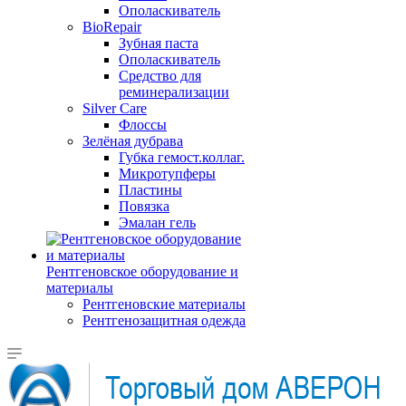
Ополаскиватель
BioRepair
Зубная паста
Ополаскиватель
Средство для
реминерализации
Silver Care
Флоссы
Зелёная дубрава
Губка гемост.коллаг.
Микротупферы
Пластины
Повязка
Эмалан гель
Рентгеновское оборудование и
материалы
Рентгеновские материалы
Рентгенозащитная одежда