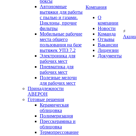
боксы
Автономные
Компания
вытяжки для работы
с пылью и газами.
О
Циклоны, прочие
компании
фильтры
Новости
Мобильные рабочие
Команда
Акци
места общего
Отзывы
пользования на базе
Вакансии
вытяжек УПЗ 7.2
Лицензии
Электроника для
Документы
рабочих мест
Пневматика для
рабочих мест
Полезные мелочи
для рабочих мест
Принадлежности
АВЕРОН
Готовые решения
Керамическая
облицовка
Полимеризация
Пресскерамика и
облицовка
Термопрессование