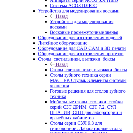
Аппараты серии АСОЗ 5.Х НЬЮ
Система АСОЗ ПЛЮС
Устройства для моделирования восками
Назад
Устройства для моделирования
восками
Восковые промежуточные звенья
Оборудование для изготовления моделей
Литейное оборудование
Оборудование для CAD-CAM и 3D-печати
Оборудование для изготовления протезов
Cтолы, светильники, вытяжки, боксы
Назад
Cтолы, светильники, вытяжки, боксы
Столы зубного техника серии
МАСТЕР. Стулья. Элементы системы
хранения
Готовые решения для столов зубного
техника
Мобильные столы, столики, стойки
серий СЗТ ДРИМ, СЗТ 7.2, СУЛ
ШТАТИВ, СПП для лабораторий и
врачебных кабинетов
Столы серии СУЛ 9.3 для
гипсовочной. Лабораторные столы