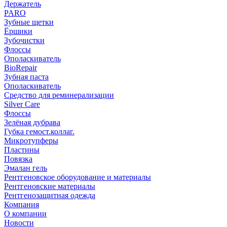
Держатель
PARO
Зубные щетки
Ёршики
Зубочистки
Флоссы
Ополаскиватель
BioRepair
Зубная паста
Ополаскиватель
Средство для реминерализации
Silver Care
Флоссы
Зелёная дубрава
Губка гемост.коллаг.
Микротупферы
Пластины
Повязка
Эмалан гель
Рентгеновское оборудование и материалы
Рентгеновские материалы
Рентгенозащитная одежда
Компания
О компании
Новости