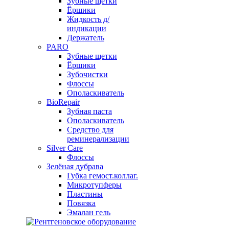
Зубные щетки
Ёршики
Жидкость д/
индикации
Держатель
PARO
Зубные щетки
Ёршики
Зубочистки
Флоссы
Ополаскиватель
BioRepair
Зубная паста
Ополаскиватель
Средство для
реминерализации
Silver Care
Флоссы
Зелёная дубрава
Губка гемост.коллаг.
Микротупферы
Пластины
Повязка
Эмалан гель