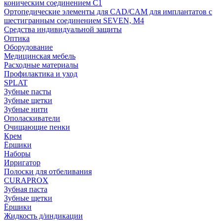
коническим соединением С1
Ортопедические элементы для CAD/CAM для имплантатов с
шестигранным соединением SEVEN, М4
Средства индивидуальной защиты
Оптика
Оборудование
Медицинская мебель
Расходные материалы
Профилактика и уход
SPLAT
Зубные пасты
Зубные щетки
Зубные нити
Ополаскиватели
Очищающие пенки
Крем
Ёршики
Наборы
Ирригатор
Полоски для отбеливания
CURAPROX
Зубная паста
Зубные щетки
Ёршики
Жидкость д/индикации