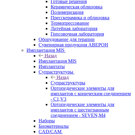
Готовые решения
Керамическая облицовка
Полимеризация
Пресскерамика и облицовка
Термопрессование
Литейная лаборатория
Гипсовочная лаборатория
Оборудование для терапии
Сувенирная продукция АВЕРОН
Имплантация MIS
Назад
Имплантация MIS
Имплантаты
Супраструктуры
Назад
Супраструктуры
Ортопедические элементы для
имплантов с коническим соединением
- C1,V3
Ортопедические элементы для
имплантов с шестигранным
соединением - SEVEN,M4
Наборы
Биоматериалы
CAD/CAM