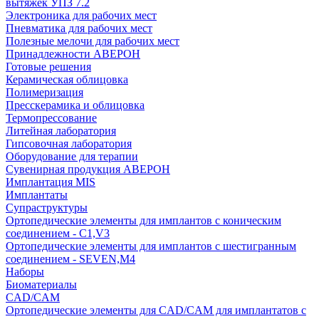
вытяжек УПЗ 7.2
Электроника для рабочих мест
Пневматика для рабочих мест
Полезные мелочи для рабочих мест
Принадлежности АВЕРОН
Готовые решения
Керамическая облицовка
Полимеризация
Пресскерамика и облицовка
Термопрессование
Литейная лаборатория
Гипсовочная лаборатория
Оборудование для терапии
Сувенирная продукция АВЕРОН
Имплантация MIS
Имплантаты
Супраструктуры
Ортопедические элементы для имплантов с коническим
соединением - C1,V3
Ортопедические элементы для имплантов с шестигранным
соединением - SEVEN,M4
Наборы
Биоматериалы
CAD/CAM
Ортопедические элементы для CAD/CAM для имплантатов с